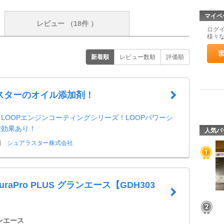
マイペ
レビュー
（18件 ）
ログ
様々
新着順
レビュー数順
評価順
スターのオイル添加剤！
LOOPエンジンコーティングシリーズ！LOOPパワーシ
乗効果あり！
人気パ
日
シュアラスター株式会社
nduraPro PLUS グランエース【GDH303
ンエース