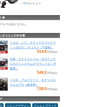
7件
のレビュー
た車
クルマはありません。
にオススメの中古車
トヨタ ノア デラックスフロアマ
ット/10.5インチコネク（千葉県）
514.8
万円
(税込)
日産 エクストレイル 12.3インチ
コネクトシステム/アラウンドビ（千
葉県）
549.2
万円
(税込)
トヨタ アルファード モデリスタ
フルエアロ（岐阜県）
728.0
万円
(税込)
グ
MO
ソニックデザイン
フェムトブラック