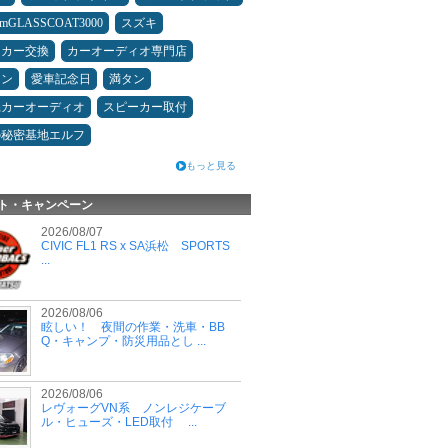
umGLASSCOAT3000
スズキ
ーカー交換
カーオーディオ専門店
メン
愛車記念日
満タン
県カーオーディオ
スピーカー取付
の秘密基地エルフ
もっと見る
ト・キャンペーン
2026/08/07
CIVIC FL1 RS x SA浜松 SPORTS
...
2026/08/06
眩しい！ 夜間の作業・洗車・BB
Q・キャンプ・防災用品とし ...
2026/08/06
レヴォーグVN系 ノンレジケーブ
ル・ヒューズ・LED取付 ...