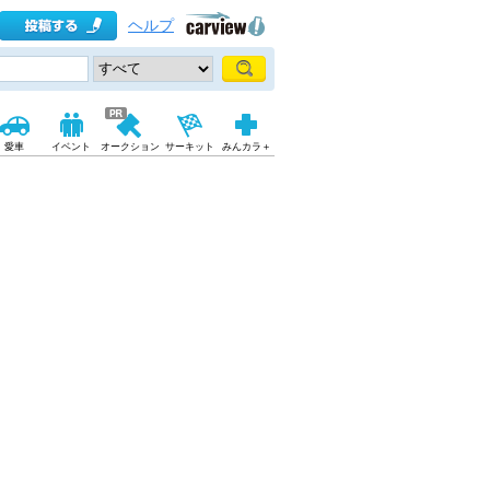
ヘルプ
愛車
イベント
オークション
サーキット
みんカラ＋