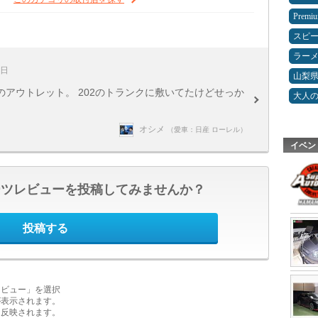
Premi
スピ
ラー
3日
山梨
アウトレット。 202のトランクに敷いてたけどせっか
大人
オシメ
（愛車：日産 ローレル）
イベン
ーツレビューを投稿してみませんか？
投稿する
レビュー」を選択
が表示されます。
に反映されます。