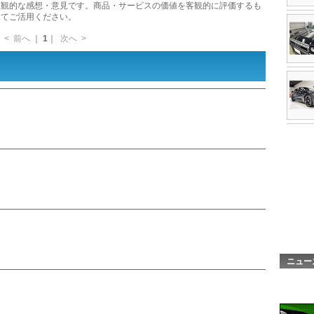
主観的な感想・意見です。商品・サービスの価値を客観的に評価するも
してご活用ください。
<
前へ
｜
1
｜
次へ
>
ニュー