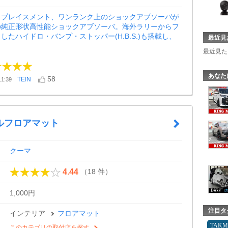
リプレイスメント、ワンランク上のショックアブソーバが
の純正形状高性能ショックアブソーバ。海外ラリーからフ
したハイドロ・バンプ・ストッパー(H.B.S.)も搭載し、
最近見
最近見た
あなた
58
TEIN
1:39
ルフロアマット
クーマ
（18 件）
4.44
1,000円
注目タ
インテリア
フロアマット
TAK
このカテゴリの取付店を探す