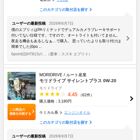
このカテゴリの取付店を探す
ユーザーの最新投稿
2026年8月7日
僕のエブリィはPAリミテッドでデュアルカメラブレーキサポート
付いてない仕様です。ですので、オートライトも付いてません。
夜走る機会もあるしなぁ…で購入。 思っていたよりも取り付けは
簡単でした(0po ...
0point(旧HT81Sの ...
（愛車：スズキ エブリイ）
MORIDRIVE / ルート産業
モリドライブ サイレントプラス 0W-20
モリドライブ
4.45
（62件）
購入価格：3,180円
この商品の
ケミカル系
エンジンオイル
価格を比較する
このカテゴリの取付店を探す
ユーザーの最新投稿
2026年8月7日