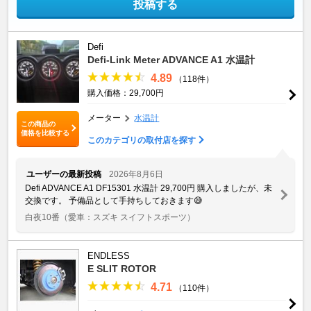
投稿する
Defi
Defi-Link Meter ADVANCE A1 水温計
4.89
（118件）
購入価格：29,700円
メーター
水温計
この商品の
価格を比較する
このカテゴリの取付店を探す
ユーザーの最新投稿
2026年8月6日
Defi ADVANCE A1 DF15301 水温計 29,700円 購入しましたが、未
交換です。 予備品として手持ちしておきます😅
白夜10番
（愛車：スズキ スイフトスポーツ）
ENDLESS
E SLIT ROTOR
4.71
（110件）