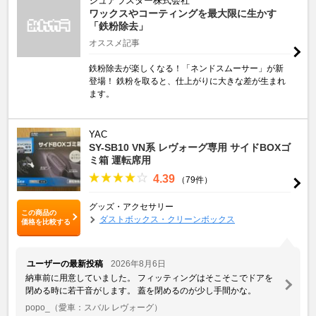
シュアラスター株式会社
ワックスやコーティングを最大限に生かす
「鉄粉除去」
オススメ記事
鉄粉除去が楽しくなる！「ネンドスムーサー」が新
登場！ 鉄粉を取ると、仕上がりに大きな差が生まれ
ます。
YAC
SY-SB10 VN系 レヴォーグ専用 サイドBOXゴ
ミ箱 運転席用
4.39
（79件）
グッズ・アクセサリー
この商品の
ダストボックス・クリーンボックス
価格を比較する
ユーザーの最新投稿
2026年8月6日
納車前に用意していました。 フィッティングはそこそこでドアを
閉める時に若干音がします。 蓋を閉めるのが少し手間かな。
popo_
（愛車：スバル レヴォーグ）