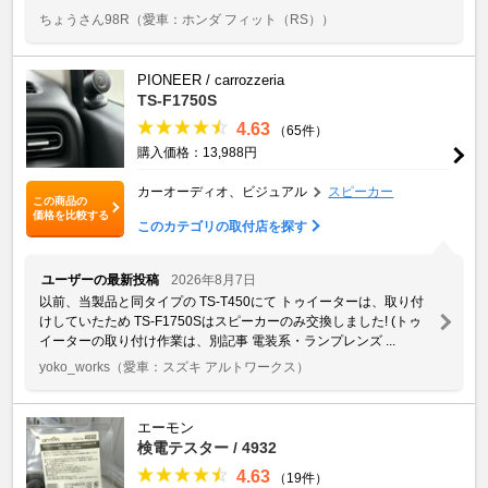
ちょうさん98R
（愛車：ホンダ フィット（RS））
PIONEER / carrozzeria
TS-F1750S
4.63
（65件）
購入価格：13,988円
カーオーディオ、ビジュアル
スピーカー
この商品の
価格を比較する
このカテゴリの取付店を探す
ユーザーの最新投稿
2026年8月7日
以前、当製品と同タイプの TS-T450にて トゥイーターは、取り付
けしていたため TS-F1750Sはスピーカーのみ交換しました! (トゥ
イーターの取り付け作業は、別記事 電装系・ランプレンズ ...
yoko_works
（愛車：スズキ アルトワークス）
エーモン
検電テスター / 4932
4.63
（19件）