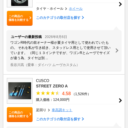
タイヤ・ホイール
ホイール
この商品の
このカテゴリの取付店を探す
価格を比較する
ユーザーの最新投稿
2026年8月6日
ワゴンR時代の前オーナー様が夏タイヤ用として使われていたも
の。 それを私が引き続き、スタッドレス用として使用させて頂い
ています。 （同じ１３インチですが、ワゴンRとムーヴでサイズ
が違う為、タイヤは別 ...
長谷川高
（愛車：ダイハツ ムーヴカスタム）
CUSCO
STREET ZERO A
4.58
（1,526件）
購入価格：124,000円
足回り
車高調キット
この商品の
価格を比較する
このカテゴリの取付店を探す