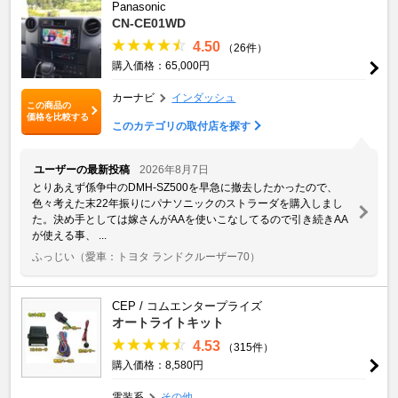
Panasonic
CN-CE01WD
4.50
（26件）
購入価格：65,000円
カーナビ
インダッシュ
この商品の
価格を比較する
このカテゴリの取付店を探す
ユーザーの最新投稿
2026年8月7日
とりあえず係争中のDMH-SZ500を早急に撤去したかったので、
色々考えた末22年振りにパナソニックのストラーダを購入しまし
た。決め手としては嫁さんがAAを使いこなしてるので引き続きAA
が使える事、 ...
ふっじい
（愛車：トヨタ ランドクルーザー70）
CEP / コムエンタープライズ
オートライトキット
4.53
（315件）
購入価格：8,580円
電装系
その他