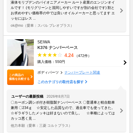
液体モリブデンのパイオニアメーカー ルート産業のエンジンオイ
ルです！ (モリグリーンと混同しやすいですが別の会社です) 割と
お求めやすい価格帯の中では良いオイルメーカーと思ってます エ
ッセにはレス ...
ok@mo
（愛車：スバル プレオプラス）
SEIWA
K376 ナンバーベース
4.24
（472件）
購入価格：550円
ボディパーツ
ナンバープレート関連
この商品の
価格を比較する
このカテゴリの取付店を探す
ユーザーの最新投稿
2026年8月7日
〇カーボン調シボ付き樹脂製ナンバーベース 〇普通車と軽自動車
兼用 〇234ｇ ☆安定した品質なので、過去車でも使ってきた。
☆ギラギラしたメッキは好まないので良し。 ☆車種によっては
カッコ悪く見 ...
他力本願
（愛車：三菱 コルトプラス）