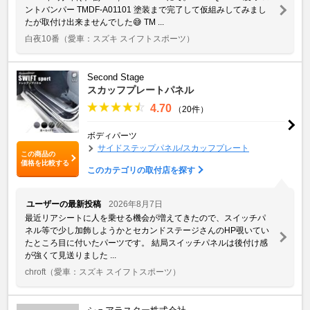
ントバンパー TMDF-A01101 塗装まで完了して仮組みしてみまし
たが取付け出来ませんでした😅 TM ...
白夜10番
（愛車：スズキ スイフトスポーツ）
Second Stage
スカッフプレートパネル
4.70
（20件）
ボディパーツ
サイドステップパネル/スカッフプレート
この商品の
価格を比較する
このカテゴリの取付店を探す
ユーザーの最新投稿
2026年8月7日
最近リアシートに人を乗せる機会が増えてきたので、スイッチパ
ネル等で少し加飾しようかとセカンドステージさんのHP覗いてい
たところ目に付いたパーツです。 結局スイッチパネルは後付け感
が強くて見送りました ...
chroft
（愛車：スズキ スイフトスポーツ）