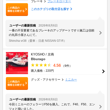
ブレーキ
ブレーキローター
この商品の
このカテゴリの取付店を探す
価格を比較する
ユーザーの最新投稿
2026年8月6日
一番の不安要素であるブレーキのアップデートです☆施工は信頼
の丸田小屋さんにて。
Shincha vr38
（愛車：日産 NISSAN GT-R）
KYOSHO / 京商
Bburago
4.56
（9件）
購入価格：220円
グッズ・アクセサリー
ミニカー
この商品の
価格を比較する
ユーザーの最新投稿
2026年8月6日
今回ミニカーのフェラーリF50を購入。これで、F40、F50、エン
ツォと揃いました。