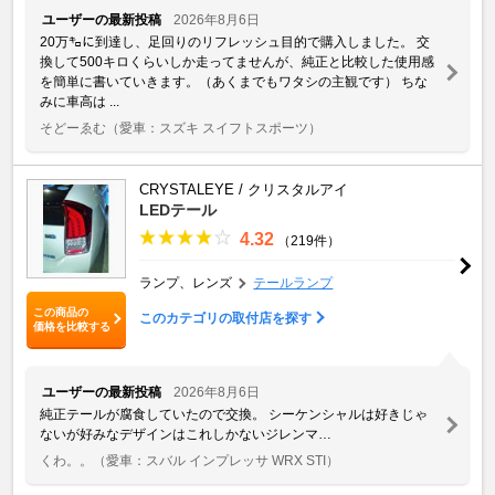
ユーザーの最新投稿
2026年8月6日
20万㌔に到達し、足回りのリフレッシュ目的で購入しました。 交
換して500キロくらいしか走ってませんが、純正と比較した使用感
を簡単に書いていきます。（あくまでもワタシの主観です） ちな
みに車高は ...
そどーゑむ
（愛車：スズキ スイフトスポーツ）
CRYSTALEYE / クリスタルアイ
LEDテール
4.32
（219件）
ランプ、レンズ
テールランプ
この商品の
このカテゴリの取付店を探す
価格を比較する
ユーザーの最新投稿
2026年8月6日
純正テールが腐食していたので交換。 シーケンシャルは好きじゃ
ないが好みなデザインはこれしかないジレンマ…
くわ。。
（愛車：スバル インプレッサ WRX STI）