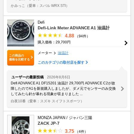
かみっこ
（愛車：スバル WRX STI）
Defi
Defi-Link Meter ADVANCE A1 油温計
4.88
（94件）
購入価格：29,700円
メーター
油温計
この商品の
価格を比較する
このカテゴリの取付店を探す
ユーザーの最新投稿
2026年8月6日
Defi ADVANCE A1 DF15201 油温計 29,700円 ADVANCE C2が故
障したのでA1を新規購入しましたが、ダメ元でセンサーのみ交換
してみたら針が暴れる現象が収まりました ...
白夜10番
（愛車：スズキ スイフトスポーツ）
MONZA JAPAN / ジャパン三陽
ZACK JP-7
3.75
（4件）