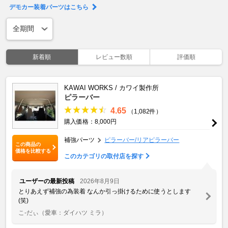
デモカー装着パーツはこちら
新着順
レビュー数順
評価順
KAWAI WORKS / カワイ製作所
ピラーバー
4.65
（1,082件）
購入価格：8,000円
補強パーツ
ピラーバー/リアピラーバー
この商品の
価格を比較する
このカテゴリの取付店を探す
ユーザーの最新投稿
2026年8月9日
とりあえず補強の為装着 なんか引っ掛けるために使うとします
(笑)
こ-だぃ
（愛車：ダイハツ ミラ）