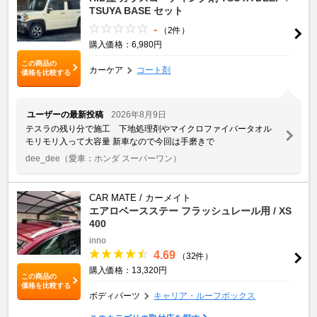
TSUYA BASE セット
-
（2件）
購入価格：6,980円
この商品の
カーケア
コート剤
価格を比較する
ユーザーの最新投稿
2026年8月9日
テスラの残り分で施工 下地処理剤やマイクロファイバータオル
モリモリ入って大容量 新車なので今回は手磨きで
dee_dee
（愛車：ホンダ スーパーワン）
CAR MATE / カーメイト
エアロベースステー フラッシュレール用 / XS
400
inno
4.69
（32件）
購入価格：13,320円
この商品の
価格を比較する
ボディパーツ
キャリア・ルーフボックス