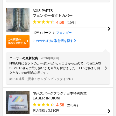
AXIS-PARTS
フェンダーダクトカバー
4.60
（10件）
ボディパーツ
フェンダー
この商品の
このカテゴリの取付店を探す
価格を比較する
ユーザーの最新投稿
2026年8月9日
FK8の時にダクトのカーボン化がカッコよかったので、今回はAXI
S-PARTSさんに取り扱いがあり取り付けました。 FL5はあまり目
立たないのが残念な所です。
赤い６連星
（愛車：ホンダ シビックタイプR）
NGKスパークプラグ / 日本特殊陶業
LASER IRIDIUM
4.58
（245件）
購入価格：3,730円