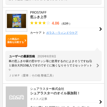
PROSTAFF
窓ふき上手
4.06
（82件）
カーケア
ガラス・ウィンドウケア
この商品の
価格を比較する
ユーザーの最新投稿
2026年8月9日
車の窓ふきや家の窓やサッシ等に使用するのによさそうですね🤔
１袋分大判10枚入ですのですぐに無くなりそうで２セットゲット
✨
ＪＵＭＰ
（愛車：その他 整備工具）
シュアラスター株式会社
シュアラスターのオイル添加剤！
オススメ記事