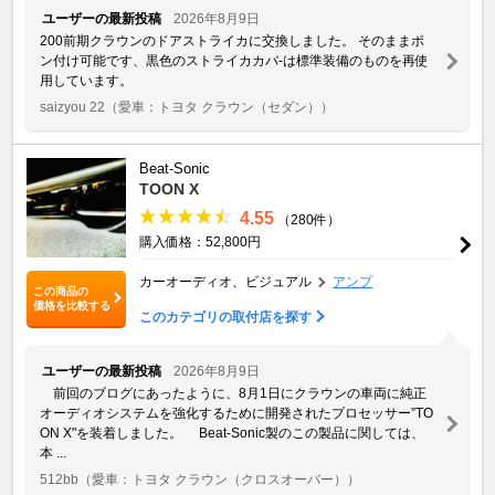
ユーザーの最新投稿
2026年8月9日
200前期クラウンのドアストライカに交換しました。 そのままポ
ン付け可能です、黒色のストライカカバ-は標準装備のものを再使
用しています。
saizyou 22
（愛車：トヨタ クラウン（セダン））
Beat-Sonic
TOON X
4.55
（280件）
購入価格：52,800円
カーオーディオ、ビジュアル
アンプ
この商品の
価格を比較する
このカテゴリの取付店を探す
ユーザーの最新投稿
2026年8月9日
前回のブログにあったように、8月1日にクラウンの車両に純正
オーディオシステムを強化するために開発されたプロセッサー”TO
ON X"を装着しました。 Beat-Sonic製のこの製品に関しては、
本 ...
512bb
（愛車：トヨタ クラウン（クロスオーバー））