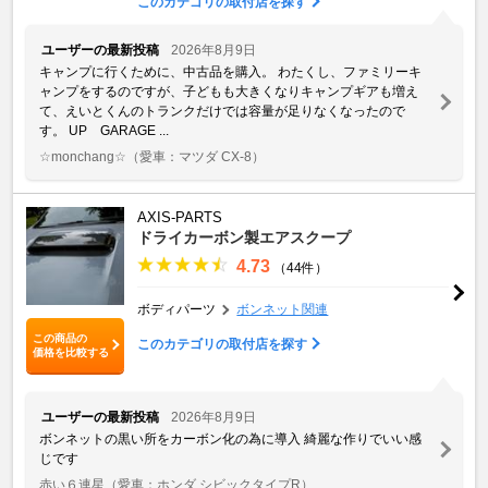
このカテゴリの取付店を探す
ユーザーの最新投稿
2026年8月9日
キャンプに行くために、中古品を購入。 わたくし、ファミリーキ
ャンプをするのですが、子どもも大きくなりキャンプギアも増え
て、えいとくんのトランクだけでは容量が足りなくなったので
す。 UP GARAGE ...
☆monchang☆
（愛車：マツダ CX-8）
AXIS-PARTS
ドライカーボン製エアスクープ
4.73
（44件）
ボディパーツ
ボンネット関連
この商品の
このカテゴリの取付店を探す
価格を比較する
ユーザーの最新投稿
2026年8月9日
ボンネットの黒い所をカーボン化の為に導入 綺麗な作りでいい感
じです
赤い６連星
（愛車：ホンダ シビックタイプR）