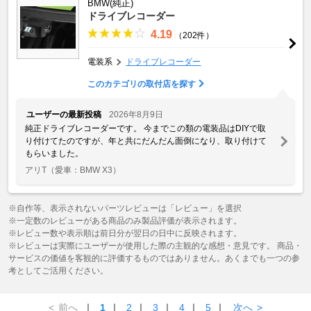
BMW(純正)
ドライブレコーダー
4.19
（202件）
電装系
ドライブレコーダー
このカテゴリの取付店を探す
ユーザーの最新投稿
2026年8月9日
純正ドライブレコーダーです。 今までこの類の電装品はDIYで取
り付けてたのですが、年と共にだんだん面倒になり、取り付けて
もらいました。
アリT
（愛車：BMW X3）
※自作等、表示されないパーツレビューは「レビュー」を選択
※一定数のレビューがある商品のみ製品評価が表示されます。
※レビュー数や表示順は前日分が翌日の日中に反映されます。
※レビューは実際にユーザーが使用した際の主観的な感想・意見です。 商品・
サービスの価値を客観的に評価するものではありません。あくまでも一つの参
考としてご活用ください。
<
前へ
｜
1
｜
2
｜
3
｜
4
｜
5
｜
次へ
>