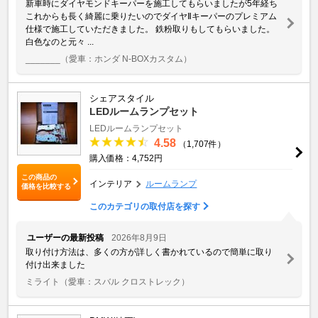
新車時にダイヤモンドキーパーを施工してもらいましたが5年経ち
これからも長く綺麗に乗りたいのでダイヤⅡキーパーのプレミアム
仕様で施工していただきました。 鉄粉取りもしてもらいました。
白色なのと元々 ...
_______
（愛車：ホンダ N-BOXカスタム）
シェアスタイル
LEDルームランプセット
LEDルームランプセット
4.58
（1,707件）
購入価格：4,752円
この商品の
インテリア
ルームランプ
価格を比較する
このカテゴリの取付店を探す
ユーザーの最新投稿
2026年8月9日
取り付け方法は、多くの方が詳しく書かれているので簡単に取り
付け出来ました
ミライト
（愛車：スバル クロストレック）