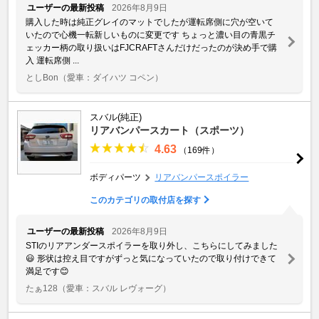
ユーザーの最新投稿
2026年8月9日
購入した時は純正グレイのマットでしたが運転席側に穴が空いて
いたので心機一転新しいものに変更です ちょっと濃い目の青黒チ
ェッカー柄の取り扱いはFJCRAFTさんだけだったのが決め手で購
入 運転席側 ...
としBon
（愛車：ダイハツ コペン）
スバル(純正)
リアバンパースカート（スポーツ）
4.63
（169件）
ボディパーツ
リアバンパースポイラー
このカテゴリの取付店を探す
ユーザーの最新投稿
2026年8月9日
STIのリアアンダースポイラーを取り外し、こちらにしてみました
😃 形状は控え目ですがずっと気になっていたので取り付けできて
満足です😊
たぁ128
（愛車：スバル レヴォーグ）