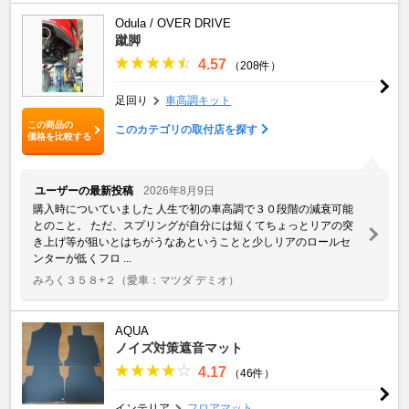
Odula / OVER DRIVE
蹴脚
4.57
（208件）
足回り
車高調キット
この商品の
このカテゴリの取付店を探す
価格を比較する
ユーザーの最新投稿
2026年8月9日
購入時についていました 人生で初の車高調で３０段階の減衰可能
とのこと。 ただ、スプリングが自分には短くてちょっとリアの突
き上げ等が狙いとはちがうなあということと少しリアのロールセ
ンターが低くフロ ...
みろく３５８+２
（愛車：マツダ デミオ）
AQUA
ノイズ対策遮音マット
4.17
（46件）
インテリア
フロアマット