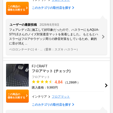
この商品の
このカテゴリの取付店を探す
価格を比較する
ユーザーの最新投稿
2026年8月9日
フェアレディZに施工して好印象だったので、ハスラーにもAQUA-
STYLEさんのノイズ対策遮音マットを装着しました。 もともとハ
スラーはフロアやラゲッジ周りの静音対策をしているため、劇的
に音が消え ...
ペロロンチーナ⊂(･ё ･ ...
（愛車：スズキ ハスラー）
FJ CRAFT
フロアマット (チェック)
フロアマット
4.84
（1,286件）
購入価格：9,980円
この商品の
インテリア
フロアマット
価格を比較する
このカテゴリの取付店を探す