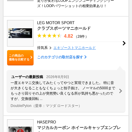
走りが変わるLOOPエンジンコーティングシリー
ズ！LOOPパワーショットの相乗効果あり！
LEG MOTOR SPORT
クラブスポーツマニホールド
4.82
（28件）
排気系
エキゾーストマニホールド
この商品の
このカテゴリの取付店を探す
価格を比較する
ユーザーの最新投稿
2026年8月9日
一度エキマニ交換してみたくってやつと実現できました。 特に音
が大きくなることもなくちょっと拍子抜け。 ノーマルの5000まで
もっさり回りその上が突然勢い良くなる所が気持ち悪かったので
すが、交換後回転 ...
DoublePylon
（愛車：マツダ ロードスター）
HASEPRO
マジカルカーボン ホイールキャップエンブレ