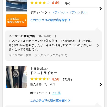
4.49
（39件）
ボディパーツ
ドアパネル・ドアハンドル
この商品の
このカテゴリの取付店を探す
価格を比較する
ユーザーの最新投稿
2026年8月9日
ドアハンドルのカーボン化で取り付け。 FK8の時は、握った時に
角が痛い時がありましたが、今回のは角が取れているのか作りが
良くなってる感じです。
赤い６連星
（愛車：ホンダ シビックタイプR）
トヨタ(純正)
ドアストライカー
4.50
（271件）
購入価格：2,354円
ボディパーツ
その他
このカテゴリの取付店を探す