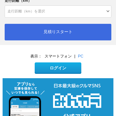
走行距離（km）
見積りスタート
表示：
スマートフォン
|
PC
ログイン