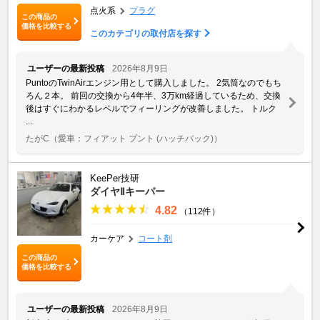
点火系
プラグ
この商品の
価格を比較する
このカテゴリの取付店を探す
ユーザーの最新投稿
2026年8月9日
PuntoのTwinAirエンジン用として購入しました。 2気筒なのでもち
ろん２本。 前回の交換から4年半、3万km経過しているため、交換
後はすぐにわかるレベルでフィーリングが改善しました。 トルク
...
たがC
（愛車：フィアット プント (ハッチバック)）
KeePer技研
ダイヤⅡキーパー
4.82
（112件）
カーケア
コート剤
この商品の
価格を比較する
ユーザーの最新投稿
2026年8月9日