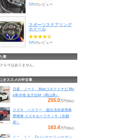
5件
のレビュー
スポーツステアリング
ホイール
5件
のレビュー
た車
クルマはありません。
にオススメの中古車
日産 ノート Mopコネクトナビ Mo
p寒冷地 全方位M（岡山県）
255.0
万円
(税込)
スズキ ハスラー 届出済未使用車
禁煙車 スズキセーフティサ（京都
府）
163.4
万円
(税込)
ミニ ミニ Oパッケージ ハーマン