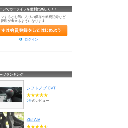
ージでカーライフを便利に楽しく！！
インするとお気に入りの保存や燃費記録など
な管理が出来るようになります
ログイン
ーツランキング
シフトノブ CVT
5件
のレビュー
ZETAⅣ