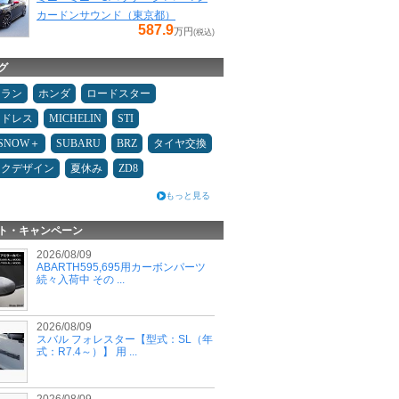
カードンサウンド（東京都）
587.9
万円
(税込)
グ
ュラン
ホンダ
ロードスター
ッドレス
MICHELIN
STI
ESNOW＋
SUBARU
BRZ
タイヤ交換
ックデザイン
夏休み
ZD8
もっと見る
ト・キャンペーン
2026/08/09
ABARTH595,695用カーボンパーツ
続々入荷中 その ...
2026/08/09
スバル フォレスター【型式：SL（年
式：R7.4～）】 用 ...