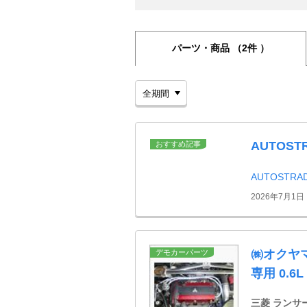
パーツ・商品
（2件 ）
AUTOS
おすすめ記事
AUTOSTR
2026年7月1日
㈱オクヤマ(
デモカーパーツ
専用 0.6L .
三菱 ランサ