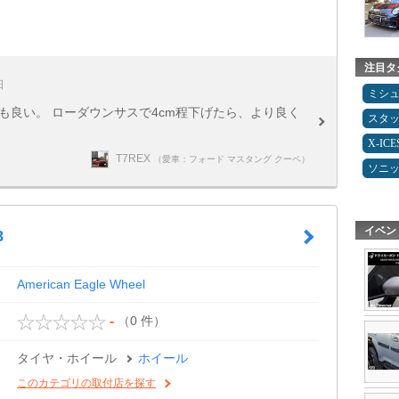
注目タ
日
ミシ
も良い。 ローダウンサスで4cm程下げたら、より良く
スタ
X-IC
T7REX
（愛車：フォード マスタング クーペ）
ソニ
イベン
8
American Eagle Wheel
（0 件）
-
タイヤ・ホイール
ホイール
このカテゴリの取付店を探す