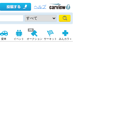
ヘルプ
愛車
イベント
オークション
サーキット
みんカラ＋