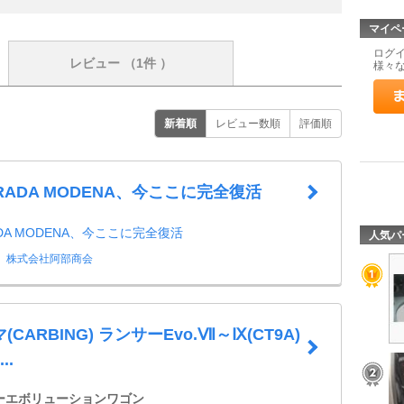
マイペ
ログ
レビュー
（1件 ）
様々
新着順
レビュー数順
評価順
TRADA MODENA、今ここに完全復活
ADA MODENA、今ここに完全復活
人気パ
株式会社阿部商会
CARBING) ランサーEvo.Ⅶ～Ⅸ(CT9A)
..
ーエボリューションワゴン