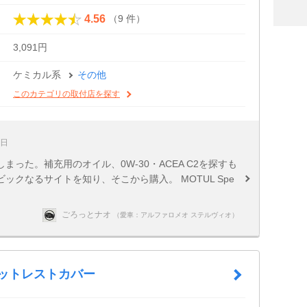
（9 件）
4.56
3,091円
ケミカル系
その他
このカテゴリの取付店を探す
9日
った。補充用のオイル、0W-30・ACEA C2を探すも
ビックなるサイトを知り、そこから購入。 MOTUL Spe
ごろっとナオ
（愛車：アルファロメオ ステルヴィオ）
フットレストカバー