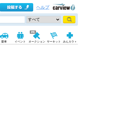
ヘルプ
愛車
イベント
オークション
サーキット
みんカラ＋