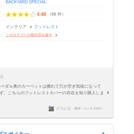
BACKYARD SPECIAL
（88 件）
4.48
インテリア
フットレスト
このカテゴリの取付店を探す
5日
ルペダル奥のカーペットは擦れて穴が空き気味になって
らず、こちらのフットレストカバーの存在を知り購入しま
ひろんな
（愛車：ホンダ S660）