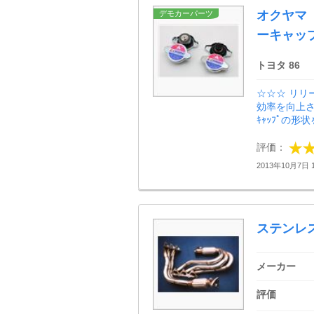
オクヤマ（
デモカーパーツ
ーキャッ
トヨタ 86
☆☆☆ リリー
効率を向上さ
ｷｬｯﾌﾟの形状
評価：
2013年10月7日 1
ステンレ
メーカー
評価