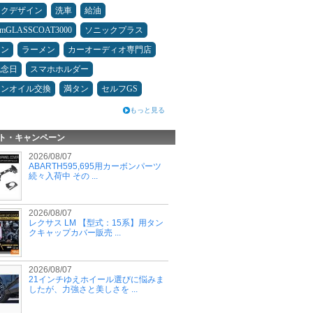
ックデザイン
洗車
給油
umGLASSCOAT3000
ソニックプラス
コン
ラーメン
カーオーディオ専門店
記念日
スマホホルダー
ジンオイル交換
満タン
セルフGS
もっと見る
ト・キャンペーン
2026/08/07
ABARTH595,695用カーボンパーツ
続々入荷中 その ...
2026/08/07
レクサス LM 【型式：15系】用タン
クキャップカバー販売 ...
2026/08/07
21インチゆえホイール選びに悩みま
したが、力強さと美しさを ...