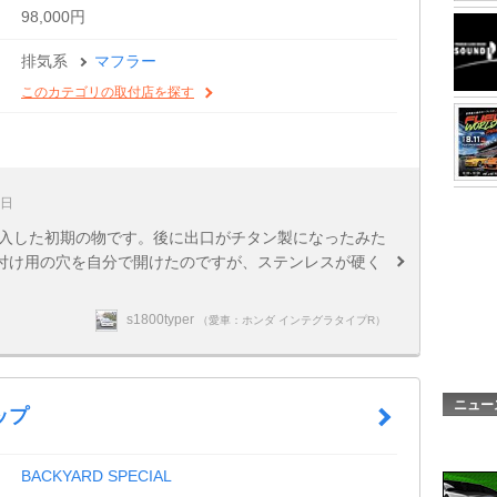
98,000円
排気系
マフラー
このカテゴリの取付店を探す
3日
年に購入した初期の物です。後に出口がチタン製になったみた
付け用の穴を自分で開けたのですが、ステンレスが硬く
s1800typer
（愛車：ホンダ インテグラタイプR）
ニュー
ップ
BACKYARD SPECIAL