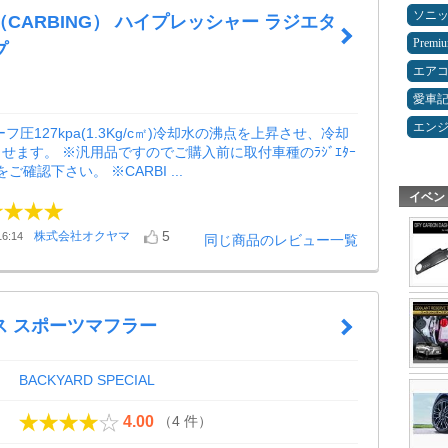
ソニ
CARBING） ハイプレッシャー ラジエタ
Premi
プ
エア
愛車
エン
フ圧127kpa(1.3Kg/c㎡)冷却水の沸点を上昇させ、冷却
せます。 ※汎用品ですのでご購入前に取付車種のﾗｼﾞｴﾀｰ
をご確認下さい。 ※CARBI ...
イベン
5
株式会社オクヤマ
6:14
同じ商品のレビュー一覧
ス スポーツマフラー
BACKYARD SPECIAL
（4 件）
4.00