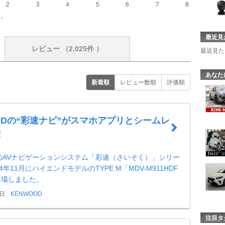
す。
最近見
レビュー
（2,025件 ）
最近見た
あなた
新着順
レビュー数順
評価順
ODの“彩速ナビ”がスマホアプリとシームレ
！
DのAVナビゲーションシステム「彩速（さいそく）」シリー
4年11月にハイエンドモデルのTYPE M「MDV-M911HDF
登場しました。
9日
KENWOOD
注目タ