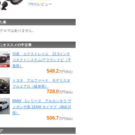
7件
のレビュー
た車
クルマはありません。
にオススメの中古車
日産 エクストレイル 12.3インチ
コネクトシステム/アラウンドビ（千
葉県）
549.2
万円
(税込)
トヨタ アルファード モデリスタ
フルエアロ（岐阜県）
728.0
万円
(税込)
BMW 1シリーズ アルカンタラ ヴ
ェガンザ黒 18AW タイヤプ（神奈川
県）
506.7
万円
(税込)
グ