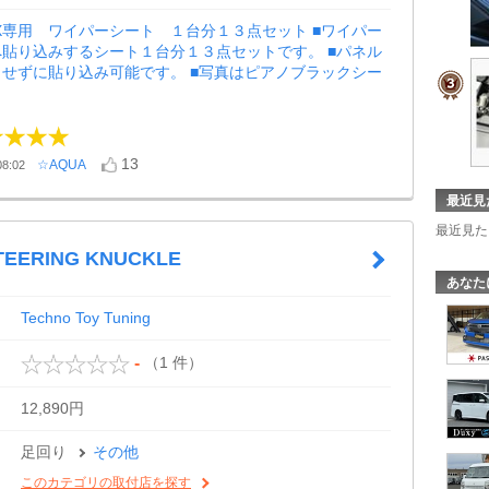
X専用 ワイパーシート １台分１３点セット ■ワイパー
貼り込みするシート１台分１３点セットです。 ■パネル
せずに貼り込み可能です。 ■写真はピアノブラックシー
13
☆AQUA
8:02
最近見
最近見た
TEERING KNUCKLE
あなた
Techno Toy Tuning
（1 件）
-
12,890円
足回り
その他
このカテゴリの取付店を探す