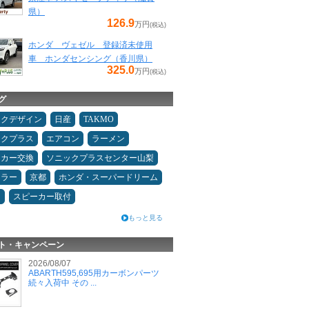
県）
126.9
万円
(税込)
ホンダ ヴェゼル 登録済未使用
車 ホンダセンシング（香川県）
325.0
万円
(税込)
グ
ックデザイン
日産
TAKMO
ックプラス
エアコン
ラーメン
ーカー交換
ソニックプラスセンター山梨
ュラー
京都
ホンダ・スーパードリーム
ン
スピーカー取付
もっと見る
ト・キャンペーン
2026/08/07
ABARTH595,695用カーボンパーツ
続々入荷中 その ...