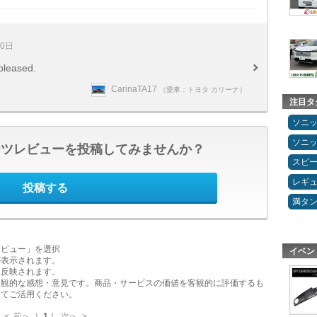
10日
 pleased.
CarinaTA17
（愛車：トヨタ カリーナ）
注目タ
ソニ
ソニ
ーツレビューを投稿してみませんか？
スピ
レギ
投稿する
満タ
レビュー」を選択
イベン
が表示されます。
に反映されます。
主観的な感想・意見です。商品・サービスの価値を客観的に評価するも
してご活用ください。
<
前へ
｜
1
｜
次へ
>