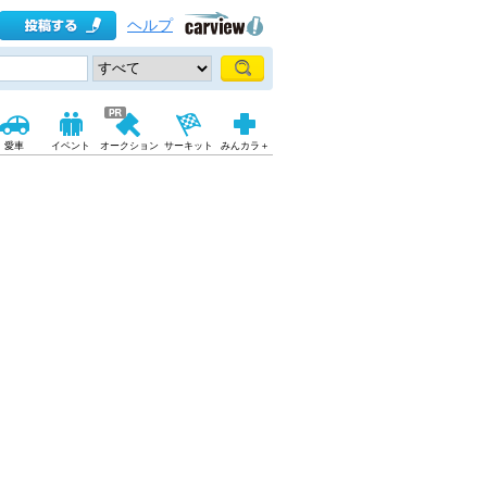
ヘルプ
愛車
イベント
オークション
サーキット
みんカラ＋