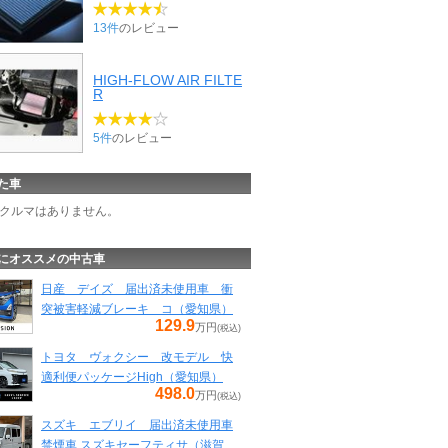
13件
のレビュー
HIGH-FLOW AIR FILTE
R
5件
のレビュー
た車
クルマはありません。
にオススメの中古車
日産 デイズ 届出済未使用車 衝
突被害軽減ブレーキ コ（愛知県）
129.9
万円
(税込)
トヨタ ヴォクシー 改モデル 快
適利便パッケージHigh（愛知県）
498.0
万円
(税込)
スズキ エブリイ 届出済未使用車
禁煙車 スズキセーフティサ（滋賀