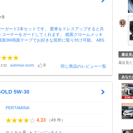
:5
ーガード2本セットです。 愛車をドレスアップすると共
 コーナーをガードしてくれます。 鏡面クロームメッキ
裏面3M両面テープでお好きな箇所に取り付け可能。 ABS
最近見
最近見た
8
automax-izumi
3:32
同じ商品のレビュー一覧
あなた
GOLD 5W-30
PERTAMINA
（49 件）
4.33
ケミカル系
エンジンオイル