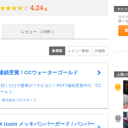
4.24
点
マイペ
ログ
様々
レビュー
（79件 ）
新着順
レビュー数順
評価順
年連続受賞！CCウォーターゴールド
人気パ
拭くだけで愛車がツヤピカに！POTY連続受賞中の「CC
ゴールド」
株式会社プロスタッフ
X izumi メッキバンパーガード / バンパー