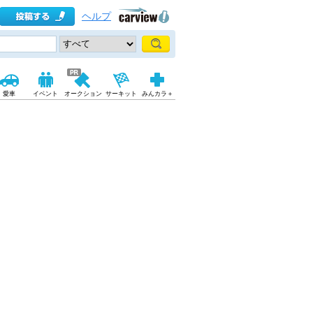
ヘルプ
愛車
イベント
オークション
サーキット
みんカラ＋