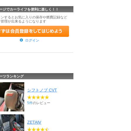
ージでカーライフを便利に楽しく！！
インするとお気に入りの保存や燃費記録など
な管理が出来るようになります
ログイン
ーツランキング
シフトノブ CVT
5件
のレビュー
ZETAⅣ