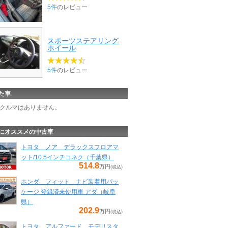
5件
のレビュー
スポーツステアリング
ホイール
5件
のレビュー
た車
クルマはありません。
にオススメの中古車
トヨタ ノア デラックスフロアマ
ット/10.5インチコネク（千葉県）
514.8
万円
(税込)
ホンダ フィット ナビ装着用パッ
ケージ 登録済未使用車 アダ（岐阜
県）
202.9
万円
(税込)
トヨタ アルファード モデリスタ