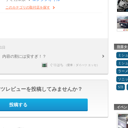
このカテゴリの取付店を探す
注目タ
11日
ミシ
 内容の割には安すぎ！？
ミシ
ぐりはち
（愛車：ダイハツ エッセ）
ラー
ソニ
STI
ーツレビューを投稿してみませんか？
投稿する
イベン