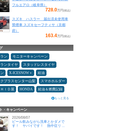
フルエアロ（岐阜県）
728.0
万円
(税込)
スズキ ハスラー 届出済未使用車
禁煙車 スズキセーフティサ（京都
府）
163.4
万円
(税込)
グ
ュラン
モニターキャンペーン
ュランタイヤ
スタッドレスタイヤ
メン
X-ICESNOW＋
給油
ックプラスセンター山梨
スマホホルダー
ＨＩＤ屋
HONDA
給油＆燃費記録
もっと見る
ト・キャンペーン
2026/08/07
ビール飲みながら洗車とかダメで
す！ ヤバイです！ 熱中症リ ...