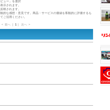
レビュー」を選択
が表示されます。
に反映されます。
主観的な感想・意見です。商品・サービスの価値を客観的に評価するも
してご活用ください。
<
前へ
｜
1
｜
次へ
>