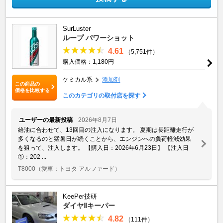
SurLuster
ループ パワーショット
4.61
（5,751件）
購入価格：1,180円
ケミカル系
添加剤
この商品の
価格を比較する
このカテゴリの取付店を探す
ユーザーの最新投稿
2026年8月7日
給油に合わせて、13回目の注入になります。 夏期は長距離走行が
多くなるのと猛暑日が続くことから、エンジンへの負荷軽減効果
を狙って、注入します。 【購入日：2026年6月23日】 【注入日
①：202 ...
T8000
（愛車：トヨタ アルファード）
KeePer技研
ダイヤⅡキーパー
4.82
（111件）