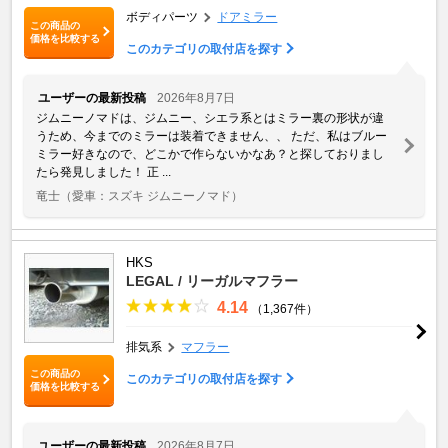
ボディパーツ
ドアミラー
この商品の
価格を比較する
このカテゴリの取付店を探す
ユーザーの最新投稿
2026年8月7日
ジムニーノマドは、ジムニー、シエラ系とはミラー裏の形状が違
うため、今までのミラーは装着できません、、 ただ、私はブルー
ミラー好きなので、どこかで作らないかなあ？と探しておりまし
たら発見しました！ 正 ...
竜士
（愛車：スズキ ジムニーノマド）
HKS
LEGAL / リーガルマフラー
4.14
（1,367件）
排気系
マフラー
この商品の
このカテゴリの取付店を探す
価格を比較する
ユーザーの最新投稿
2026年8月7日