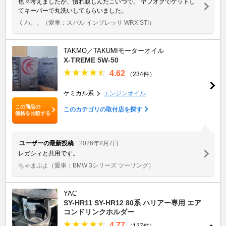
色々考えましたが、慣れ親しんだこいつで。 ヤフオクでゲットし
てキーパーで丸洗いしてもらいました。
くわ。。
（愛車：スバル インプレッサ WRX STI）
TAKMO／TAKUMIモーターオイル
X-TREME 5W-50
4.62
（234件）
ケミカル系
エンジンオイル
この商品の
このカテゴリの取付店を探す
価格を比較する
ユーザーの最新投稿
2026年8月7日
レガシィと共用です。
ちゃまぷよ
（愛車：BMW 3シリーズ ツーリング）
YAC
SY-HR11 SY-HR12 80系 ハリアー専用 エア
コンドリンクホルダー
4.77
（127件）