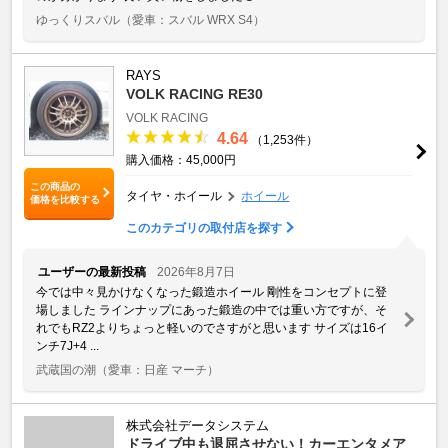
ゆっくりスバル
（愛車：スバル WRX S4）
RAYS
VOLK RACING RE30
VOLK RACING
4.64
（1,253件）
購入価格：45,000円
この商品の
タイヤ・ホイール
ホイール
価格を比較する
このカテゴリの取付店を探す
ユーザーの最新投稿
2026年8月7日
今では中々見かけなくなった鍛造ホイール 剛性をコンセプトに登
場しました ラインナップにあった鍛造の中では重い方ですが、そ
れでもRZ2よりちょっと軽いのでさすがと思います サイズは16イ
ンチ7J+4 ...
武蔵国の潮
（愛車：日産 マーチ）
株式会社データシステム
ドライブ中も退屈させない！カーエンタメア