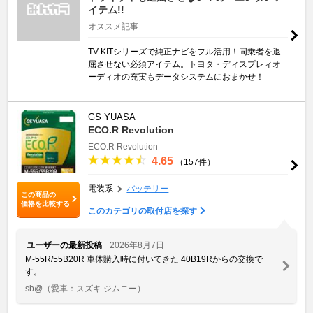
イテム!!
オススメ記事
TV-KITシリーズで純正ナビをフル活用！同乗者を退
屈させない必須アイテム。トヨタ・ディスプレィオ
ーディオの充実もデータシステムにおまかせ！
GS YUASA
ECO.R Revolution
ECO.R Revolution
4.65
（157件）
電装系
バッテリー
この商品の
価格を比較する
このカテゴリの取付店を探す
ユーザーの最新投稿
2026年8月7日
M-55R/55B20R 車体購入時に付いてきた 40B19Rからの交換で
す。
sb@
（愛車：スズキ ジムニー）