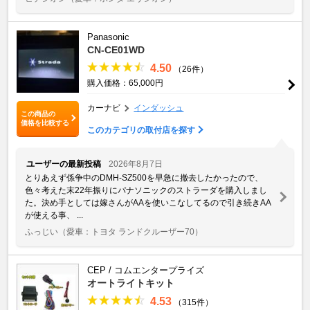
Panasonic
CN-CE01WD
4.50
（26件）
購入価格：65,000円
カーナビ
インダッシュ
この商品の
価格を比較する
このカテゴリの取付店を探す
ユーザーの最新投稿
2026年8月7日
とりあえず係争中のDMH-SZ500を早急に撤去したかったので、
色々考えた末22年振りにパナソニックのストラーダを購入しまし
た。決め手としては嫁さんがAAを使いこなしてるので引き続きAA
が使える事、 ...
ふっじい
（愛車：トヨタ ランドクルーザー70）
CEP / コムエンタープライズ
オートライトキット
4.53
（315件）