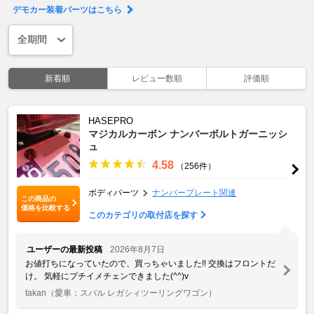
デモカー装着パーツはこちら
新着順
レビュー数順
評価順
HASEPRO
マジカルカーボン ナンバーボルトガーニッシ
ュ
4.58
（256件）
ボディパーツ
ナンバープレート関連
この商品の
価格を比較する
このカテゴリの取付店を探す
ユーザーの最新投稿
2026年8月7日
お値打ちになっていたので、買っちゃいました!! 交換はフロントだ
け。 気軽にプチイメチェンできました(^^)v
takan
（愛車：スバル レガシィツーリングワゴン）