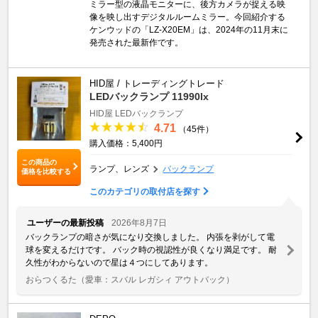
ミラー型の液晶モニターに、後方カメラが捉える映
像を映し出すデジタルルームミラー。今回紹介する
ケンウッドの「LZ-X20EM」は、2024年の11月末に
発売された最新作です。
HID屋 / トレーディングトレード
LEDバックランプ 11990lx
HID屋 LEDバックランプ
4.71
（45件）
購入価格：5,400円
この商品の
ランプ、レンズ
バックランプ
価格を比較する
このカテゴリの取付店を探す
ユーザーの最新投稿
2026年8月7日
バックランプの暗さが気になり交換しました。 内張を剥がして電
球を変えるだけです。 バック時の視認性が良くなり満足です。 耐
久性がわからないので星は４つにしてあります。
おらつくるた
（愛車：スバル レガシィ アウトバック）