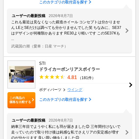
このカテゴリの取付店を探す
ユーザーの最新投稿
2026年8月7日
これも最近は見なくなった鍛造ホイール コンセプトは分かりませ
ん LEとSEだけは調べても分かりませんでした笑 ちなみに、SE37
はデザインが何種類かあります RE30より軽いです このSE37Kも
...
武蔵国の潮
（愛車：日産 マーチ）
STI
ドライカーボンリアスポイラー
4.81
（181件）
ボディパーツ
ウイング
この商品の
このカテゴリの取付店を探す
価格を比較する
ユーザーの最新投稿
2026年8月7日
納車三年目でようやく私にも羽が届きました😊 三年間付けないで
走っていたので取り付け後は鈍感な私でさえリアの安定感が増す
のが分かります 良い買い物をしました😊