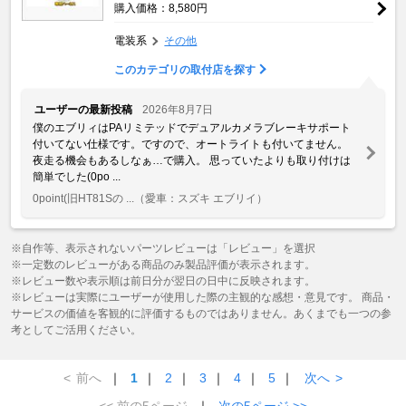
購入価格：8,580円
電装系
その他
このカテゴリの取付店を探す
ユーザーの最新投稿
2026年8月7日
僕のエブリィはPAリミテッドでデュアルカメラブレーキサポート
付いてない仕様です。ですので、オートライトも付いてません。
夜走る機会もあるしなぁ…で購入。 思っていたよりも取り付けは
簡単でした(0po ...
0point(旧HT81Sの ...
（愛車：スズキ エブリイ）
※自作等、表示されないパーツレビューは「レビュー」を選択
※一定数のレビューがある商品のみ製品評価が表示されます。
※レビュー数や表示順は前日分が翌日の日中に反映されます。
※レビューは実際にユーザーが使用した際の主観的な感想・意見です。 商品・
サービスの価値を客観的に評価するものではありません。あくまでも一つの参
考としてご活用ください。
<
前へ
｜
1
｜
2
｜
3
｜
4
｜
5
｜
次へ
>
<< 前の5ページ
｜
次の5ページ >>