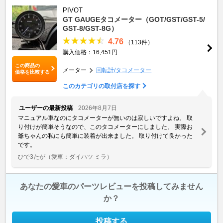
PIVOT
GT GAUGEタコメーター（GOT/GST/GST-5/
GST-8/GST-8G）
4.76
（113件）
購入価格：16,451円
この商品の
メーター
回転計/タコメーター
価格を比較する
このカテゴリの取付店を探す
ユーザーの最新投稿
2026年8月7日
マニュアル車なのにタコメーターが無いのは寂しいですよね。 取
り付けが簡単そうなので、このタコメーターにしました。 実際お
爺ちゃんの私にも簡単に装着が出来ました。 取り付けて良かった
です。
ひで3たが
（愛車：ダイハツ ミラ）
あなたの愛車のパーツレビューを投稿してみません
か？
投稿する