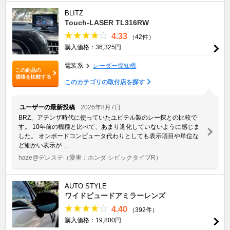
BLITZ
Touch-LASER TL316RW
4.33
（42件）
購入価格：36,325円
電装系
レーダー探知機
この商品の
価格を比較する
このカテゴリの取付店を探す
ユーザーの最新投稿
2026年8月7日
BRZ、アテンザ時代に使っていたユピテル製のレー探との比較で
す。 10年前の機種と比べて、あまり進化していないように感じま
した。 オンボードコンピュータ代わりとしても表示項目や単位な
ど細かい表示が ...
haze@デレステ
（愛車：ホンダ シビックタイプR）
AUTO STYLE
ワイドビュードアミラーレンズ
4.40
（392件）
購入価格：19,800円