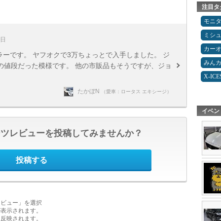
注目タ
モニ
ミシ
1日
カー
ラーです。 ヤフオクで3万ちょっとで入手しました。 ジ
みん
の値段だった模様です。 他の市販品もそうですが、ジョ
X-IC
たかぼN
（愛車：ロータス エキシージ）
イベン
ーツレビューを投稿してみませんか？
投稿する
レビュー」を選択
が表示されます。
に反映されます。