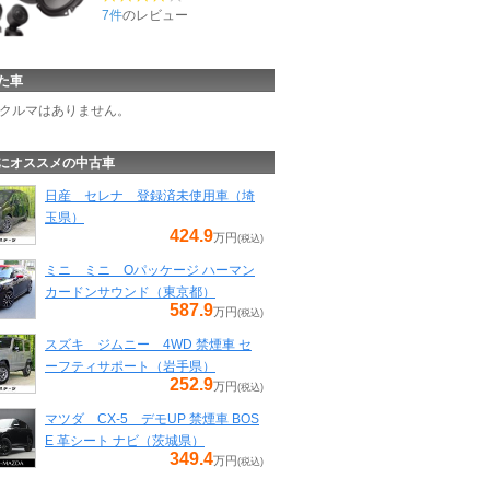
7件
のレビュー
た車
クルマはありません。
にオススメの中古車
日産 セレナ 登録済未使用車（埼
玉県）
424.9
万円
(税込)
ミニ ミニ Oパッケージ ハーマン
カードンサウンド（東京都）
587.9
万円
(税込)
スズキ ジムニー 4WD 禁煙車 セ
ーフティサポート（岩手県）
252.9
万円
(税込)
マツダ CX-5 デモUP 禁煙車 BOS
E 革シート ナビ（茨城県）
349.4
万円
(税込)