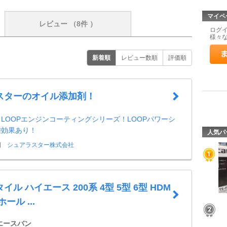
マイペ
レビュー
（8件 ）
ログ
様々
新着順
レビュー数順
評価順
スターのオイル添加剤！
LOOPエンジンコーティングシリーズ！LOOPパワーシ
乗効果あり！
人気パ
日
シュアラスター株式会社
ル ハイエース 200系 4型 5型 6型 HDM
ール ...
エースバン