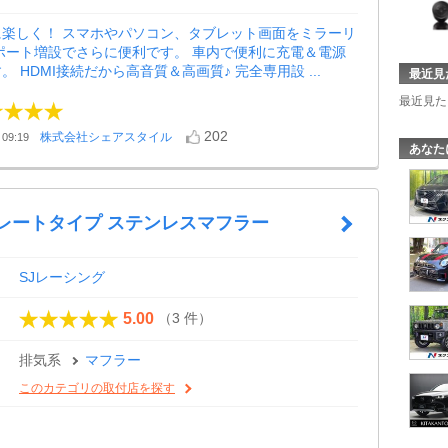
に楽しく！ スマホやパソコン、タブレット画面をミラーリ
Bポート増設でさらに便利です。 車内で便利に充電＆電源
 HDMI接続だから高音質＆高画質♪ 完全専用設 ...
最近見
最近見た
202
株式会社シェアスタイル
09:19
あなた
トレートタイプ ステンレスマフラー
SJレーシング
（3 件）
5.00
排気系
マフラー
このカテゴリの取付店を探す