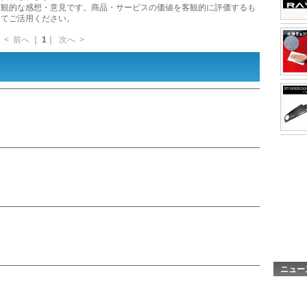
主観的な感想・意見です。商品・サービスの価値を客観的に評価するも
してご活用ください。
<
前へ
｜
1
｜
次へ
>
ニュー