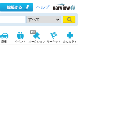
ヘルプ
愛車
イベント
オークション
サーキット
みんカラ＋