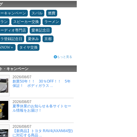
グ
ターキャンペーン
スバル
燃費
ュラン
スピーカー交換
ラーメン
オーディオ専門店
愛車記念日
カラ登録記念日
夏休み
京都
ESNOW＋
タイヤ交換
もっと見る
ト・キャンペーン
2026/08/07
創業50年！！ 30％OFF！！ 5年
保証！ ボディガラス ...
2026/08/07
夏季休業のお知らせ＆各サイトセー
ル情報をお届け！
2026/08/07
【新商品】トヨタ RAV4(AXAN64型)
に対応する商品 ...