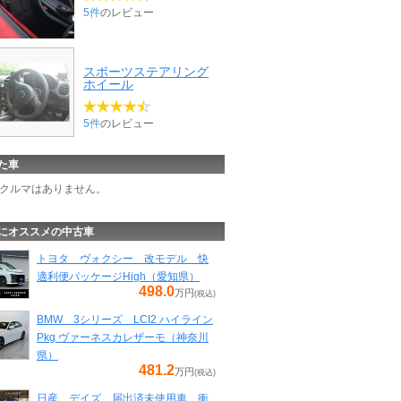
5件
のレビュー
スポーツステアリング
ホイール
5件
のレビュー
た車
クルマはありません。
にオススメの中古車
トヨタ ヴォクシー 改モデル 快
適利便パッケージHigh（愛知県）
498.0
万円
(税込)
BMW 3シリーズ LCI2 ハイライン
Pkg ヴァーネスカレザーモ（神奈川
県）
481.2
万円
(税込)
日産 デイズ 届出済未使用車 衝