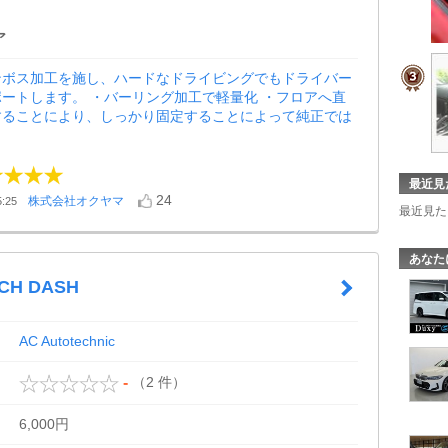
ア
ンボス加工を施し、ハードなドライビングでもドライバー
ートします。 ・バーリング加工で軽量化 ・フロアへ直
することにより、しっかり固定することによって純正では
最近見
24
株式会社オクヤマ
:25
最近見た
あなた
CH DASH
AC Autotechnic
（2 件）
-
6,000円