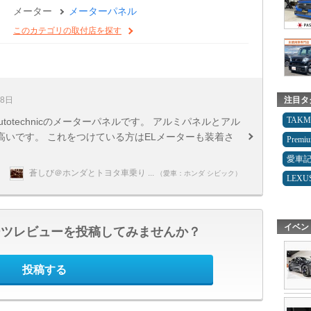
メーター
メーターパネル
このカテゴリの取付店を探す
注目タ
28日
TAK
totechnicのメーターパネルです。 アルミパネルとアル
いです。 これをつけている方はELメーターも装着さ
Premi
愛車
蒼しび＠ホンダとトヨタ車乗り ...
（愛車：ホンダ シビック）
LEXU
イベン
ーツレビューを投稿してみませんか？
投稿する