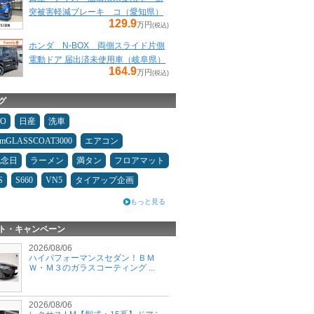
突被害軽減ブレーキ コ（愛知県）
129.9
万円
(税込)
ホンダ N-BOX 両側スライド片側
電動ドア 届出済未使用車（岐阜県）
164.9
万円
(税込)
グ
MO
日産
洗車
umGLASSCOAT3000
エアコン
記念日
ラーメン
満タン
フロアマット
S
S660
VN5
タイアップ企画
もっと見る
ト・キャンペーン
2026/08/06
ハイパフォーマンスセダン！ＢＭ
Ｗ・Ｍ３のガラスコーティング ...
2026/08/06