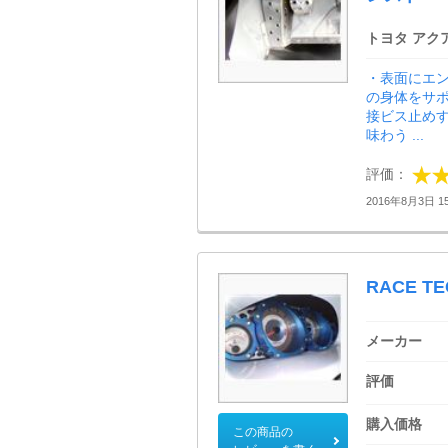
トヨタ アク
・表面にエ
の身体をサポ
接ビス止め
味わう ...
評価：
2016年8月3日 15
RACE TE
メーカー
評価
購入価格
この商品の