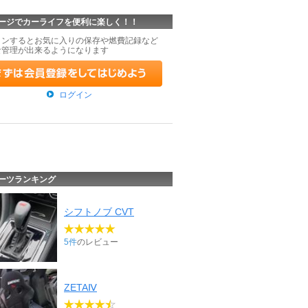
ージでカーライフを便利に楽しく！！
インするとお気に入りの保存や燃費記録など
な管理が出来るようになります
ログイン
ーツランキング
シフトノブ CVT
5件
のレビュー
ZETAⅣ