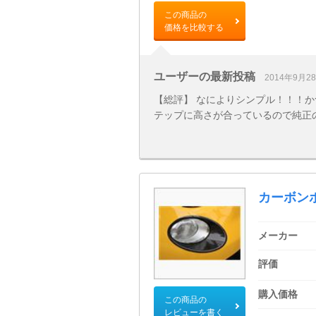
この商品の
価格を比較する
ユーザーの最新投稿
2014年9月2
【総評】 なによりシンプル！！！か
テップに高さが合っているので純正のよ
カーボン
メーカー
評価
購入価格
この商品の
レビューを書く