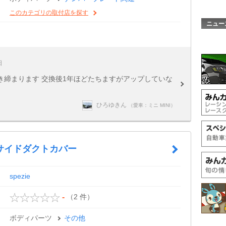
このカテゴリの取付店を探す
ニュー
日
き締まります 交換後1年ほどたちますがアップしていな
ひろゆきん
（愛車：ミニ MINI）
サイドダクトカバー
spezie
（2 件）
-
ボディパーツ
その他