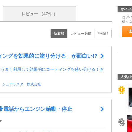
マイペ
レビュー
（47件 ）
ログ
様々
新着順
レビュー数順
評価順
ィングを効果的に塗り分ける」が面白い!?
をうまく利用して効果的にコーティングを使い分ける！お
！
人気パ
シュアラスター株式会社
携帯電話からエンジン始動・停止
ア