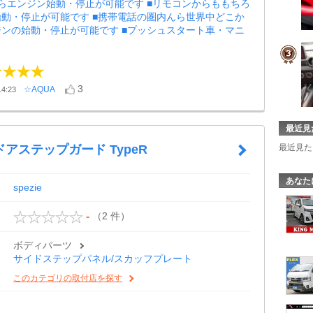
らエンジン始動・停止が可能です ■リモコンからももちろ
動・停止が可能です ■携帯電話の圏内んら世界中どこか
ンの始動・停止が可能です ■プッシュスタート車・マニ
3
☆AQUA
4:23
最近見
最近見た
アステップガード TypeR
あなた
spezie
（2 件）
-
ボディパーツ
サイドステップパネル/スカッフプレート
このカテゴリの取付店を探す