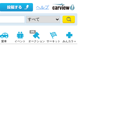
ヘルプ
愛車
イベント
オークション
サーキット
みんカラ＋