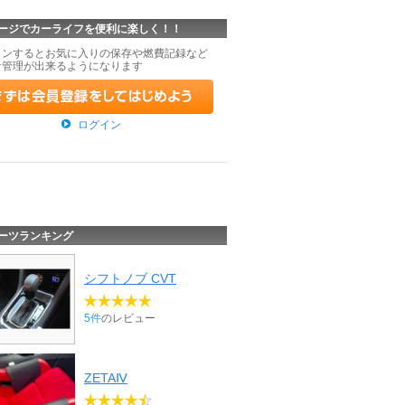
ージでカーライフを便利に楽しく！！
インするとお気に入りの保存や燃費記録など
な管理が出来るようになります
ログイン
ーツランキング
シフトノブ CVT
5件
のレビュー
ZETAⅣ