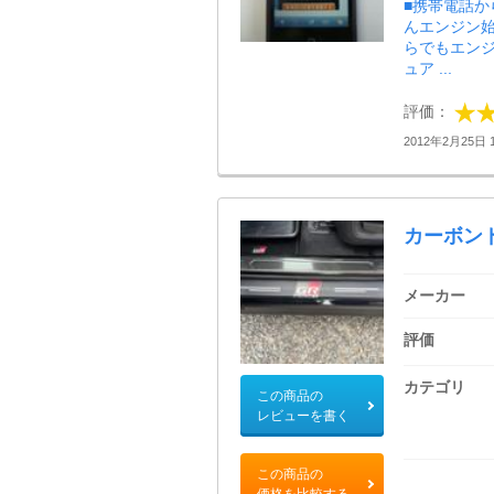
■携帯電話か
んエンジン始
らでもエンジ
ュア ...
評価：
2012年2月25日 1
カーボンド
メーカー
評価
カテゴリ
この商品の
レビューを書く
この商品の