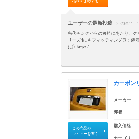
価格を比較する
ユーザーの最新投稿
2020年11月
先代チンクからの移植にあたり、クリ
リーズ4にもフィッティング良く装着
に✋ https:/ ...
カーボン
メーカー
評価
購入価格
この商品の
レビューを書く
カテゴリ