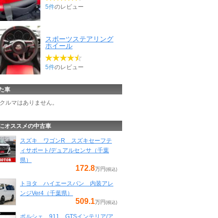
5件
のレビュー
スポーツステアリング
ホイール
5件
のレビュー
た車
クルマはありません。
にオススメの中古車
スズキ ワゴンR スズキセーフテ
ィサポート/デュアルセンサ（千葉
県）
172.8
万円
(税込)
トヨタ ハイエースバン 内装アレ
ンジVer4（千葉県）
509.1
万円
(税込)
ポルシェ 911 GTSインテリア/ア