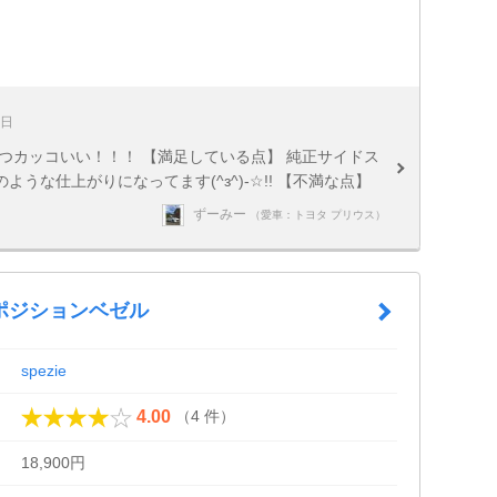
8日
つカッコいい！！！ 【満足している点】 純正サイドス
うな仕上がりになってます(^з^)-☆!! 【不満な点】
ずーみー
（愛車：トヨタ プリウス）
ポジションベゼル
spezie
（4 件）
4.00
18,900円