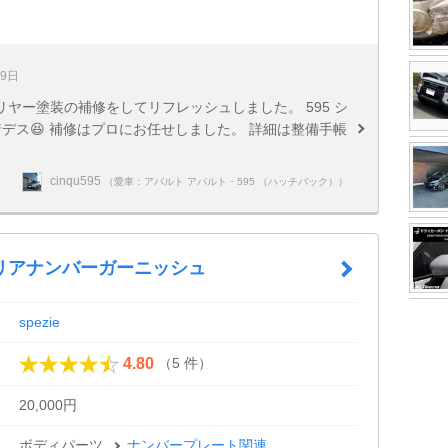
19日
ヤー塗装の補修をしてリフレッシュしました。 595 シ
デス😆 補修はプロにお任せしました。 詳細は整備手帳
cinqu595
（愛車：アバルト アバルト・595 （ハッチバック））
リアナンバーガーニッシュ
spezie
（5 件）
4.80
20,000円
ボディパーツ
ナンバープレート関連