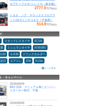
ダプティブスポ-ツシ-ト(1（東京都）
2777.0
万円
(税込)
トヨタ ノア デラックスフロアマ
ット/10.5インチコネク（千葉県）
514.8
万円
(税込)
グ
タ
スタッドレスタイヤ
ZC33S
Ｄ屋
ミシュランタイヤ
SUBARU
ELIN
ＧＲ86
ドリンクホルダー
記念日
エアコン
ZD8
N-One
もっと見る
ト・キャンペーン
2026/08/09
BRZ ZD8 マニュアル車にエンジン
スターター取付 千葉 ...
2026/08/09