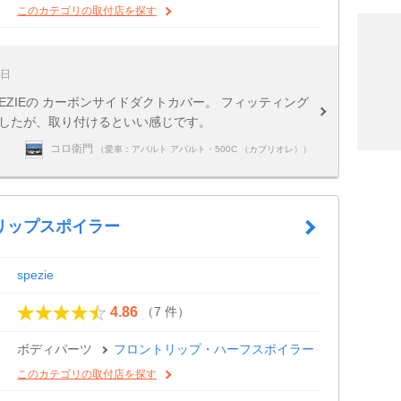
このカテゴリの取付店を探す
4日
ZIEの カーボンサイドダクトカバー。 フィッティング
ましたが、取り付けるといい感じです。
コロ衛門
（愛車：アバルト アバルト・500C （カブリオレ））
リップスポイラー
spezie
（7 件）
4.86
ボディパーツ
フロントリップ・ハーフスポイラー
このカテゴリの取付店を探す