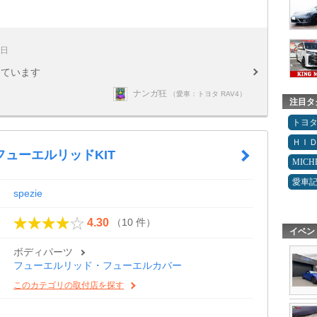
7日
っています
ナンガ狂
（愛車：トヨタ RAV4）
注目タ
トヨ
ＨＩ
ューエルリッドKIT
MICH
愛車
spezie
（10 件）
4.30
イベン
ボディパーツ
フューエルリッド・フューエルカバー
このカテゴリの取付店を探す