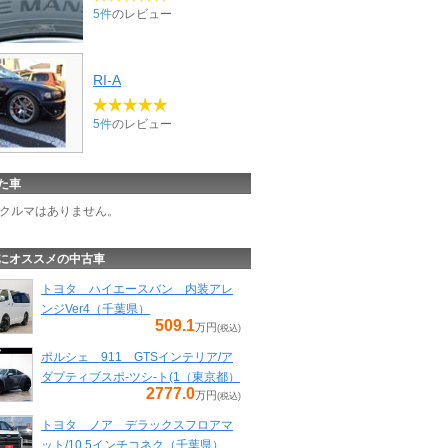
5件
のレビュー
RI-A
5件
のレビュー
た車
クルマはありません。
にオススメの中古車
トヨタ ハイエースバン 内装アレ
ンジVer4（千葉県）
509.1
万円
(税込)
ポルシェ 911 GTSインテリア/ア
ダプティブスポ-ツシ-ト(1（東京都）
2777.0
万円
(税込)
トヨタ ノア デラックスフロアマ
ット/10.5インチコネク（千葉県）