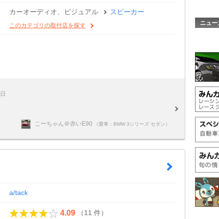
カーオーディオ、ビジュアル
スピーカー
ニュー
このカテゴリの取付店を探す
6日
こーちゃん＠赤いE90
（愛車：BMW 3シリーズ セダン）
a/tack
（11 件）
4.09