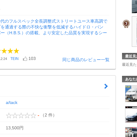
6
世代のフルスペック全長調整式ストリートユース車高調で
プを通過する際の不快な衝撃を低減するハイドロ・バン
ー（H.B.S.）の搭載、より安定した品質を実現するシー
最近見
103
TEIN
2:24
同じ商品のレビュー一覧
最近見た
あなた
a/tack
（2 件）
-
13,500円