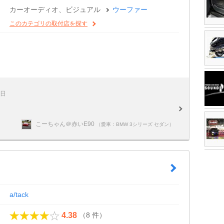
カーオーディオ、ビジュアル
ウーファー
このカテゴリの取付店を探す
6日
こーちゃん＠赤いE90
（愛車：BMW 3シリーズ セダン）
a/tack
（8 件）
4.38