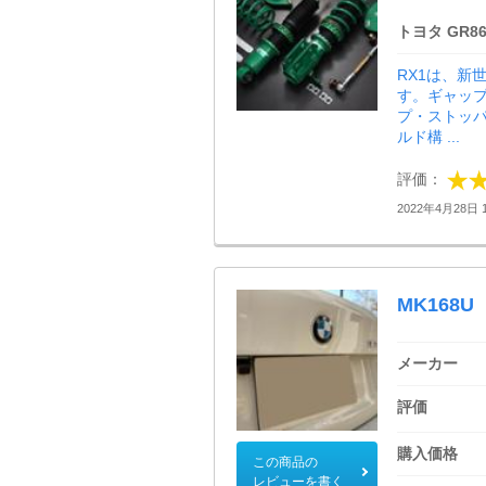
トヨタ GR8
RX1は、新
す。ギャッ
プ・ストッパ
ルド構 ...
評価：
2022年4月28日 1
MK168U
メーカー
評価
購入価格
この商品の
レビューを書く