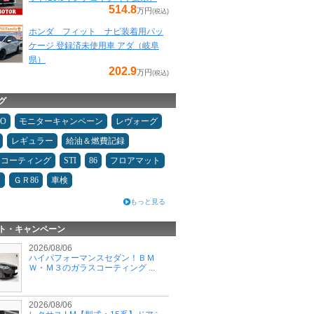
514.8
万円
(税込)
ホンダ フィット ナビ装着用パッ
ケージ 登録済未使用車 アダ（岐阜
県）
202.9
万円
(税込)
グ
MO
モニターキャンペーン
レヴォーグ
レギュラー
給油＆燃費記録
スコーティング
STI
86
フロアマット
ヤ
ＧＲ86
車検
もっと見る
ト・キャンペーン
2026/08/06
ハイパフォーマンスセダン！ＢＭ
Ｗ・Ｍ３のガラスコーティング ...
2026/08/06