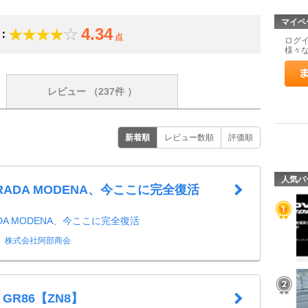
マイペ
4.34
：
点
ログ
様々
レビュー
（237件 ）
新着順
レビュー数順
評価順
人気パ
TRADA MODENA、今ここに完全復活
ADA MODENA、今ここに完全復活
株式会社阿部商会
1 GR86【ZN8】