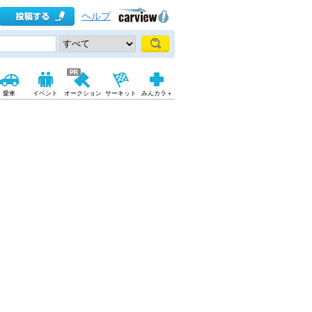
ヘルプ
愛車
イベント
オークション
サーキット
みんカラ＋