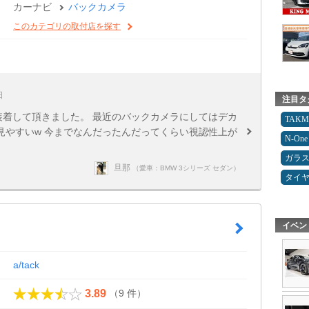
カーナビ
バックカメラ
このカテゴリの取付店を探す
日
注目タ
、装着して頂きました。 最近のバックカメラにしてはデカ
TAK
見やすいw 今までなんだったんだってくらい視認性上が
N-One
ガラ
旦那
（愛車：BMW 3シリーズ セダン）
タイ
イベン
a/tack
（9 件）
3.89