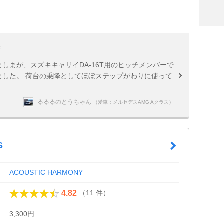
日
ましまが、スズキキャリイDA-16T用のヒッチメンバーで
きました。 荷台の乗降としてほぼステップがわりに使って
るるるのとうちゃん
（愛車：メルセデスAMG Aクラス）
S
ACOUSTIC HARMONY
（11 件）
4.82
3,300円