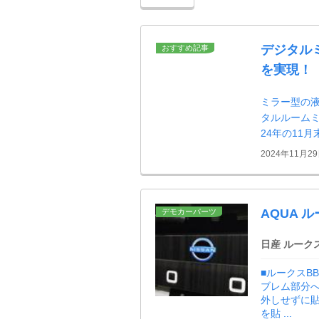
デジタル
おすすめ記事
を実現！
ミラー型の
タルルームミ
24年の11
2024年11月2
AQUA 
デモカーパーツ
日産 ルーク
■ルークスB
ブレム部分へ
外しせずに貼
を貼 ...