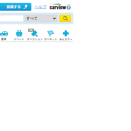
ヘルプ
愛車
イベント
オークション
サーキット
みんカラ＋