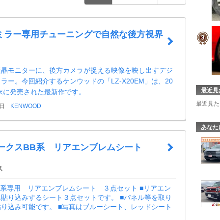
ミラー専用チューニングで自然な後方視界
液晶モニターに、後方カメラが捉える映像を映し出すデジ
ラー。今回紹介するケンウッドの「LZ-X20EM」は、20
最近見
月末に発売された最新作です。
最近見た
9日
KENWOOD
あなた
ルークスBB系 リアエンブレムシート
ス
B系専用 リアエンブレムシート ３点セット ■リアエン
貼り込みするシート３点セットです。 ■パネル等を取り
り込み可能です。 ■写真はブルーシート、レッドシート