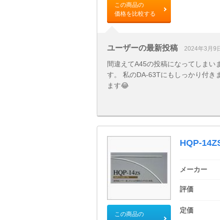
この商品の
価格を比較する
ユーザーの最新投稿
2024年3月9
間違えてA45の投稿になってしまい
す。 私のDA-63Tにもしっかり付
ます😂
HQP-14Z
メーカー
評価
定価
この商品の