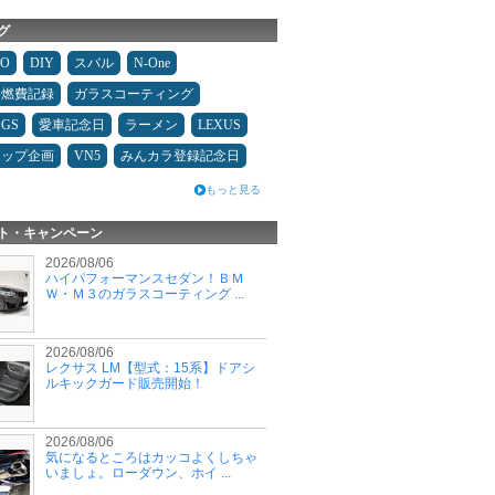
グ
MO
DIY
スバル
N-One
＆燃費記録
ガラスコーティング
GS
愛車記念日
ラーメン
LEXUS
アップ企画
VN5
みんカラ登録記念日
もっと見る
ト・キャンペーン
2026/08/06
ハイパフォーマンスセダン！ＢＭ
Ｗ・Ｍ３のガラスコーティング ...
2026/08/06
レクサス LM【型式：15系】ドアシ
ルキックガード販売開始！
2026/08/06
気になるところはカッコよくしちゃ
いましょ。ローダウン、ホイ ...