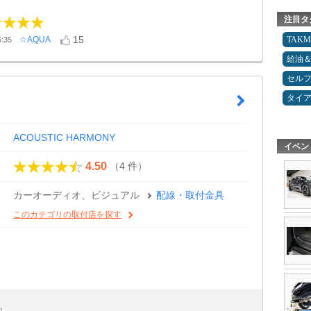
注目タ
15
TAK
☆AQUA
:35
給油
セルフ
タイ
ACOUSTIC HARMONY
イベン
（4 件）
4.50
カーオーディオ、ビジュアル
配線・取付金具
このカテゴリの取付店を探す