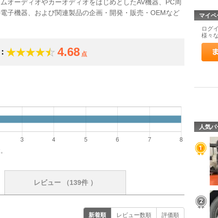
ムオーディオやカーオディオをはじめとしたAV機器、PC周
電子機器、および関連製品の企画・開発・販売・OEMなど
マイペ
ログ
様々
4.68
：
点
）
人気パ
す。
レビュー
（139件 ）
新着順
レビュー数順
評価順