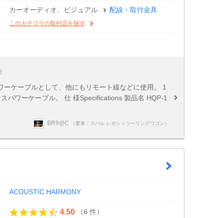
カーオーディオ、ビジュアル
配線・取付金具
このカテゴリの取付店を探す
日
ワーケーブルとして、他にもリモート線などに使用。 1
ケーブル。 仕 様Specifications 製品名 HQP-1
BR9@C
（愛車：スバル レガシィツーリングワゴン）
ACOUSTIC HARMONY
（6 件）
4.50