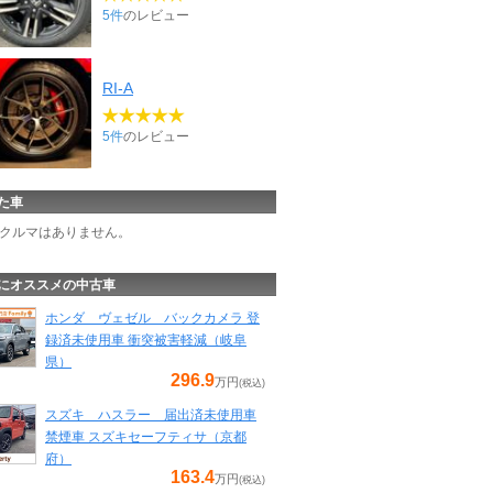
5件
のレビュー
RI-A
5件
のレビュー
た車
クルマはありません。
にオススメの中古車
ホンダ ヴェゼル バックカメラ 登
録済未使用車 衝突被害軽減（岐阜
県）
296.9
万円
(税込)
スズキ ハスラー 届出済未使用車
禁煙車 スズキセーフティサ（京都
府）
163.4
万円
(税込)