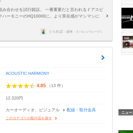
日
の組み合わせを試行錯誤。 一番重要だと言われるドアスピ
ハーモニーのHQ10000に。より実在感がマシマシに
とられぼ
（愛車：スバル レヴォーグ）
ACOUSTIC HARMONY
（13 件）
4.85
12,320円
カーオーディオ、ビジュアル
配線・取付金具
ニュー
このカテゴリの取付店を探す