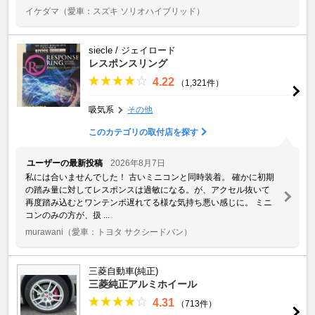
イケダマ
（愛車：スズキ ソリオハイブリッド）
siecle / ジェイロード
レスポンスリング
4.22
（1,321件）
吸気系
その他
このカテゴリの取付店を探す
ユーザーの最新投稿
2026年8月7日
私には合いませんでした！ 古いミニコンと同時装着。 確かに初期
の踏み量に対してレスポンスは過敏になる。が、アクセル抜いて
再度踏み込むとワンテンポ遅れてる様な気持ち悪い感じに。 ミニ
コンのみの方が、扱 ...
murawani
（愛車：トヨタ サクシードバン）
三菱自動車(純正)
三菱純正アルミホイール
4.31
（713件）