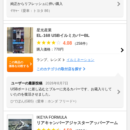
純正からリフレッシュに伴い購入
ｲﾜﾁｬｰ
（愛車：トヨタ 86）
星光産業
EL-168 USBイルミカバーBL
4.08
（258件）
購入価格：770円
ランプ、レンズ
イルミネーション
この商品の
価格を比較する
このカテゴリの取付店を探す
ユーザーの最新投稿
2026年8月7日
USBポートに差し込むとブルーに光るカバーです、お蔵入りして
いたのを復活させました。
ひでぼん(GB5)
（愛車：ホンダ フリード+）
IKEYA FORMULA
リアキャンバーアジャスターアッパーアーム