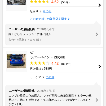
4.62
（58件）
足回り
その他
このカテゴリの取付店を探す
ユーザーの最新投稿
2026年8月7日
純正からリフレッシュに伴い購入
ｲﾜﾁｬｰ
（愛車：トヨタ 86）
AZ
ラバーペイント ZEQUE
4.42
（811件）
購入価格：588円
カーケア
その他
ユーザーの最新投稿
2026年8月7日
エンブレ塗装のため購入。 フォグ周りの未塗装樹脂やミラーの根
元など、他にも塗装できそうな所があるのでその内やってみよう
かな？( ᐛ )