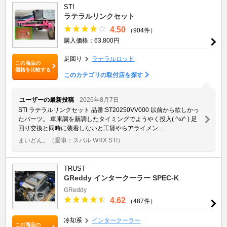
STI
ラテラルリンクセット
4.50
（904件）
購入価格：63,800円
足回り
ラテラルロッド
この商品の
価格を比較する
このカテゴリの取付店を探す
ユーザーの最新投稿
2026年8月7日
STI ラテラルリンクセット 品番:ST20250VV000 以前から欲しかっ
たパーツ。 車庫調を新調したタイミングでようやく投入( ^ω^ ) 足
回り交換と同時に装着しないと工賃やらアライメン ...
まいどん。
（愛車：スバル WRX STI）
TRUST
GReddy インタークーラー SPEC-K
GReddy
4.62
（487件）
冷却系
インタークーラー
この商品の