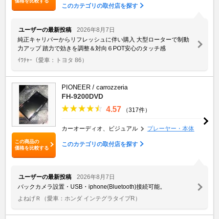
価格を比較する
このカテゴリの取付店を探す
ユーザーの最新投稿
2026年8月7日
純正キャリパーからリフレッシュに伴い購入 大型ローターで制動
力アップ 踏力で効きを調整＆対向６POT安心のタッチ感
ｲﾜﾁｬｰ
（愛車：トヨタ 86）
PIONEER / carrozzeria
FH-9200DVD
4.57
（317件）
カーオーディオ、ビジュアル
プレーヤー・本体
この商品の
このカテゴリの取付店を探す
価格を比較する
ユーザーの最新投稿
2026年8月7日
バックカメラ設置・USB・iphone(Bluetooth)接続可能。
よねげＲ
（愛車：ホンダ インテグラタイプR）