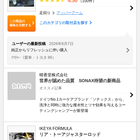
4.50
（100件）
足回り
アッパーアーム
この商品の
このカテゴリの取付店を探す
価格を比較する
ユーザーの最新投稿
2026年8月7日
純正からリフレッシュに伴い購入
ｲﾜﾁｬｰ
（愛車：トヨタ 86）
晴香堂株式会社
世界が認めた品質 SONAX待望の新商品
オススメ記事
ドイツNo.1カーケアブランド「ソナックス」から、
洗浄と同時に強力な撥水性とツヤ効果を与えるコー
ティングシャンプーが新登場
IKEYA FORMULA
リア・トーアジャスターロッド