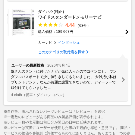
ダイハツ(純正)
ワイドスタンダードメモリーナビ
4.44
（63件）
購入価格：189,667円
カーナビ
インダッシュ
このカテゴリの取付店を探す
ユーザーの最新投稿
2026年8月7日
嫁さんのタントに付けたナビが気に入ったのでコペンにも。 ワン
ダフルパスポートで少し値引きしてもらいました。 大雑把な私は
プリントアンテナなんか綺麗に設置できないので、ディーラーで
取付けてもらいました ...
d-cloth
（愛車：ダイハツ コペン）
※自作等、表示されないパーツレビューは「レビュー」を選択
※一定数のレビューがある商品のみ製品評価が表示されます。
※レビュー数や表示順は前日分が翌日の日中に反映されます。
※レビューは実際にユーザーが使用した際の主観的な感想・意見です。 商品・
サービスの価値を客観的に評価するものではありません。あくまでも一つの参