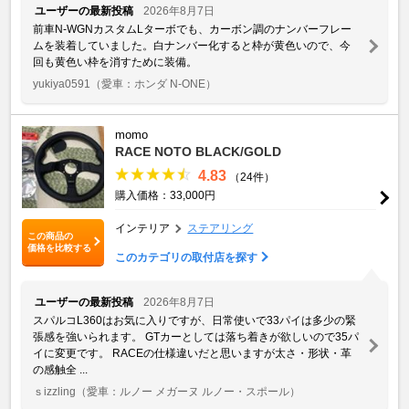
ユーザーの最新投稿
2026年8月7日
前車N-WGNカスタムLターボでも、カーボン調のナンバーフレー
ムを装着していました。白ナンバー化すると枠が黄色いので、今
回も黄色い枠を消すために装備。
yukiya0591
（愛車：ホンダ N-ONE）
momo
RACE NOTO BLACK/GOLD
4.83
（24件）
購入価格：33,000円
インテリア
ステアリング
この商品の
価格を比較する
このカテゴリの取付店を探す
ユーザーの最新投稿
2026年8月7日
スパルコL360はお気に入りですが、日常使いで33パイは多少の緊
張感を強いられます。 GTカーとしては落ち着きが欲しいので35パ
イに変更です。 RACEの仕様違いだと思いますが太さ・形状・革
の感触全 ...
ｓizzling
（愛車：ルノー メガーヌ ルノー・スポール）