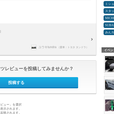
ミシ
スタ
MICH
SUBA
日
みん
ユウキtundra
（愛車：トヨタ タンドラ）
イベン
ーツレビューを投稿してみませんか？
投稿する
レビュー」を選択
が表示されます。
に反映されます。