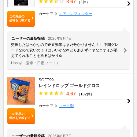
3.67
（3件）
カーケア
エアコンフィルター
この商品の
価格を比較する
ユーザーの最新投稿
2026年8月7日
交換したばっかなので正直効果はまだ分かりません！！ 中間グレ
ードなので安いのよりはいいかなw とりあえずイヤなニオイが消
えてくれることを祈るばかり🙏
Hassyi
（愛車：日産 ノート）
SOFT99
レインドロップ ゴールドグロス
4.67
（182件）
カーケア
コート剤
この商品の
価格を比較する
ユーザーの最新投稿
2026年8月7日