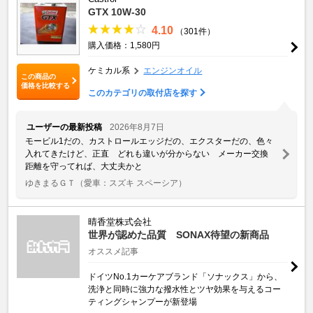
GTX 10W-30
4.10
（301件）
購入価格：1,580円
ケミカル系
エンジンオイル
この商品の
価格を比較する
このカテゴリの取付店を探す
ユーザーの最新投稿
2026年8月7日
モービル1だの、カストロールエッジだの、エクスターだの、色々
入れてきたけど、正直 どれも違いが分からない メーカー交換
距離を守ってれば、大丈夫かと
ゆきまるＧＴ
（愛車：スズキ スペーシア）
晴香堂株式会社
世界が認めた品質 SONAX待望の新商品
オススメ記事
ドイツNo.1カーケアブランド「ソナックス」から、
洗浄と同時に強力な撥水性とツヤ効果を与えるコー
ティングシャンプーが新登場