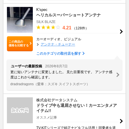
K'spec
ヘリカルスーパーショートアンテナ
SILK BLAZE
4.21
（128件）
カーオーディオ、ビジュアル
この商品の
アンテナ・チューナー
価格を比較する
このカテゴリの取付店を探す
ユーザーの最新投稿
2026年8月7日
更に短いアンテナに変更しました。 見た目重視です。 アンテナ感
度はこれから確認します。
dradradragons
（愛車：スズキ スイフトスポーツ）
株式会社データシステム
ドライブ中も退屈させない！カーエンタメア
イテム!!
オススメ記事
TV-KITシリーズで純正ナビをフル活用！同乗者を退