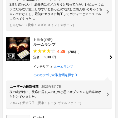
2度と買わない！ 成分的にダメだろうと思ってたが、レビューにム
ラにならない施工しやすいとあったので試しに購入😫 めちゃくち
ゃムラになるし、最初にガラスに施工してボディーとマニュアル
に沿ってやった ...
しゃむ629
（愛車：スズキ スイフトスポーツ）
トヨタ(純正)
ルームランプ
4.39
（286件）
定価：69,300円
インテリア
ルームランプ
このカテゴリの取付店を探す
ユーザーの最新投稿
2026年8月7日
夜の走行時に、後席に居る人のためと思いオプションを納車時か
ら付けていました。
アルハイ天才玉子
（愛車：トヨタ ヴェルファイア）
Castrol