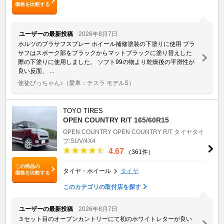
価格を比較する
ユーザーの最新投稿
2026年8月7日
ホルツのプラサフスプレー ホイール補修塗装の下塗りに使用 プラ
サフはスポーク部をブラックからマットブラックに塗り替えした
際の下塗りに使用しました。 ソフト99の物より乾燥後の平滑性が
良い反面、 ...
使徒ぴっちゃん♪
（愛車：テスラ モデルS）
TOYO TIRES
OPEN COUNTRY R/T 165/60R15
OPEN COUNTRY
OPEN COUNTRY R/T
タイヤタイ
プ:SUV/4X4
4.67
（361件）
この商品の
タイヤ・ホイール
タイヤ
価格を比較する
このカテゴリの取付店を探す
ユーザーの最新投稿
2026年8月7日
３セット目のオープンカントリーにて初のホワイトレターが良い