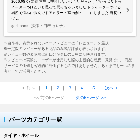
2026.08.07装着 本当は交換しないつもりだったけどやっぱりトゥ
イーターつけたいと思って買っちゃいました トゥイーターつける
場所で悩みに悩んでドアミラーの室内側のここにしました 当初つ
け ...
gachapan
（愛車：日産 セレナ）
※自作等、表示されないパーツレビューは「レビュー」を選択
※一定数のレビューがある商品のみ製品評価が表示されます。
※レビュー数や表示順は前日分が翌日の日中に反映されます。
※レビューは実際にユーザーが使用した際の主観的な感想・意見です。 商品・
サービスの価値を客観的に評価するものではありません。あくまでも一つの参
考としてご活用ください。
<
前へ
｜
1
｜
2
｜
3
｜
4
｜
5
｜
次へ
>
<< 前の5ページ
｜
次の5ページ >>
パーツカテゴリ一覧
タイヤ・ホイール