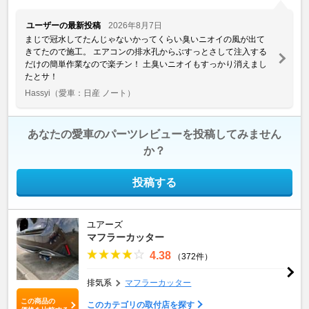
ユーザーの最新投稿
2026年8月7日
まじで冠水してたんじゃないかってくらい臭いニオイの風が出て
きてたので施工。 エアコンの排水孔からぶすっとさして注入する
だけの簡単作業なので楽チン！ 土臭いニオイもすっかり消えまし
たとサ！
Hassyi
（愛車：日産 ノート）
あなたの愛車のパーツレビューを投稿してみません
か？
投稿する
ユアーズ
マフラーカッター
4.38
（372件）
排気系
マフラーカッター
この商品の
このカテゴリの取付店を探す