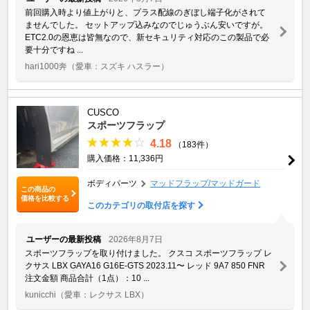
前回購入時より値上がりと、プラス配線のぎぼし端子化がされて
ませんでした。 セットアップ込みなのでじゅうぶん安いですが。
ETC2.0の恩恵は皆無なので、新セキュリティ対応のこの製品で必
要十分ですね ...
hari1000奔
（愛車：スズキ ハスラー）
CUSCO
スポーツフラップ
4.18
（183件）
購入価格：11,336円
ボディパーツ
マッドフラップ/マッドガード
この商品の
価格を比較する
このカテゴリの取付店を探す
ユーザーの最新投稿
2026年8月7日
スポーツフラップを取り付けました。 クスコ スポーツフラップ レ
クサス LBX GAYA16 G16E-GTS 2023.11〜 レッド 9A7 850 FNR
注文金額 商品合計（1点）：10 ...
kunicchi
（愛車：レクサス LBX）