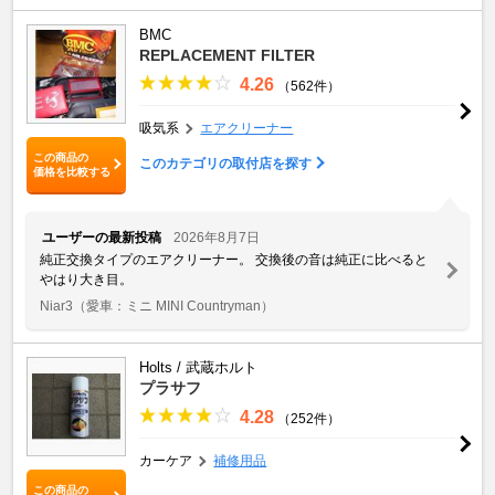
BMC
REPLACEMENT FILTER
4.26
（562件）
吸気系
エアクリーナー
この商品の
このカテゴリの取付店を探す
価格を比較する
ユーザーの最新投稿
2026年8月7日
純正交換タイプのエアクリーナー。 交換後の音は純正に比べると
やはり大き目。
Niar3
（愛車：ミニ MINI Countryman）
Holts / 武蔵ホルト
プラサフ
4.28
（252件）
カーケア
補修用品
この商品の