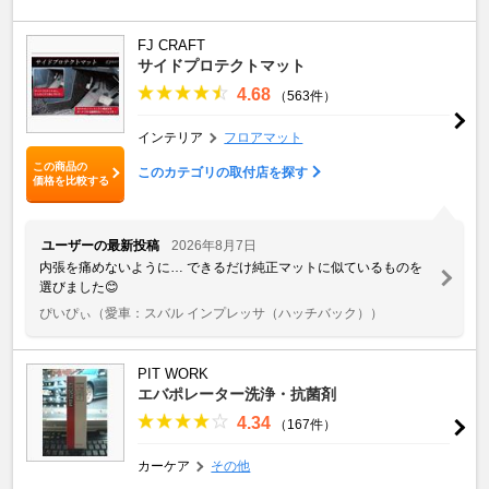
FJ CRAFT
サイドプロテクトマット
4.68
（563件）
インテリア
フロアマット
この商品の
このカテゴリの取付店を探す
価格を比較する
ユーザーの最新投稿
2026年8月7日
内張を痛めないように… できるだけ純正マットに似ているものを
選びました😊
ぴいぴぃ
（愛車：スバル インプレッサ（ハッチバック））
PIT WORK
エバポレーター洗浄・抗菌剤
4.34
（167件）
カーケア
その他