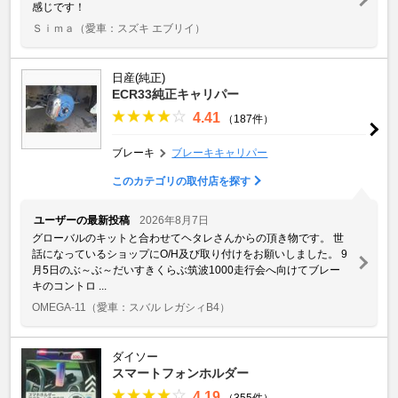
感じです！
Ｓｉｍａ
（愛車：スズキ エブリイ）
日産(純正)
ECR33純正キャリパー
4.41
（187件）
ブレーキ
ブレーキキャリパー
このカテゴリの取付店を探す
ユーザーの最新投稿
2026年8月7日
グローバルのキットと合わせてヘタレさんからの頂き物です。 世
話になっているショップにO/H及び取り付けをお願いしました。 9
月5日のぶ～ぶ～だいすきくらぶ筑波1000走行会へ向けてブレー
キのコントロ ...
OMEGA-11
（愛車：スバル レガシィB4）
ダイソー
スマートフォンホルダー
4.19
（355件）