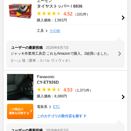
エーモン
タイヤストッパー / 8836
4.52
（101件）
購入価格：1,581円
工具
その他
ユーザーの最新投稿
2026年8月7日
ジャッキ作業用工具② これもAmazonで購入。2組買いました。
さ―ぶ 瑞
（愛車：スバル ヴィヴィオ）
Panasonic
CY-ET926D
4.53
（1,371件）
購入価格：8,380円
電装系
ETC
この商品の
価格を比較する
このカテゴリの取付店を探す
ユーザーの最新投稿
2026年8月7日