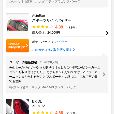
たいぺい8
（愛車：ホンダ ステップワゴンスパーダ）
AutoExe
スポーツサイドバイザー
4.39
（472件）
購入価格：24,000円
ボディパーツ
バイザー
この商品の
価格を比較する
このカテゴリの取付店を探す
ユーザーの最新投稿
2026年8月6日
AutoExeのバイザーやっと取り付けました😊 同時にAピラーガーニ
ッシュも取り付けました。 あまり目立たないですが、Aピラーガ
ーニッシュと合わせたことでスポーティな感じに。これで雨の日
でも窓開 ...
祐@BP
（愛車：マツダ MAZDA3 ファストバック）
BRIDE
ZIEG Ⅳ
4.68
（259件）