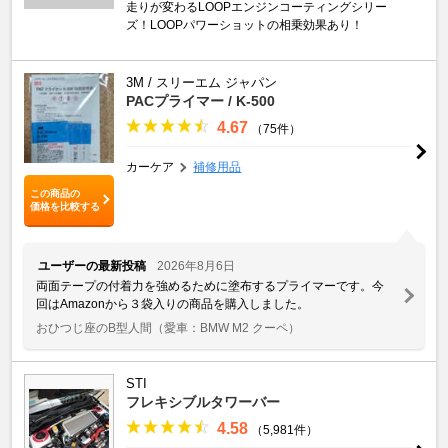
走りが変わるLOOPエンジンコーティングシリー
ズ！LOOPパワーショットの相乗効果あり！
3M / スリーエム ジャパン
PACプライマー / K‐500
4.67
（75件）
カーケア
補修用品
この商品の
価格を比較する
ユーザーの最新投稿
2026年8月6日
両面テープの付着力を強めるために塗布するプライマーです。今
回はAmazonから３袋入りの商品を購入しました。
おひつじ座のB型人間
（愛車：BMW M2 クーペ）
STI
フレキシブルタワーバー
4.58
（5,981件）