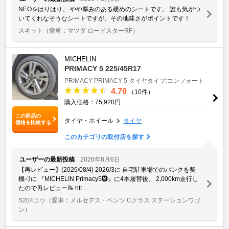
NEOをはりはり。 やや厚みのある硬めのシートです。 誰も気がつ
いてくれなそうなシートですが、その地味さがポイントです！
スキット
（愛車：マツダ ロードスターRF）
MICHELIN
PRIMACY 5 225/45R17
PRIMACY
PRIMACY 5
タイヤタイプ:コンフォート
4.70
（10件）
購入価格：75,920円
この商品の
タイヤ・ホイール
タイヤ
価格を比較する
このカテゴリの取付店を探す
ユーザーの最新投稿
2026年8月6日
【再レビュー】(2026/08/4) 2026/3に 自宅駐車場でのバンクを契
機💨に 『MICHELIN Primacy5🛞』に4本履替後、 2,000km走行し
たので再レビュー📝 htt ...
S204ユウ
（愛車：メルセデス・ベンツ Cクラス ステーションワゴ
ン）