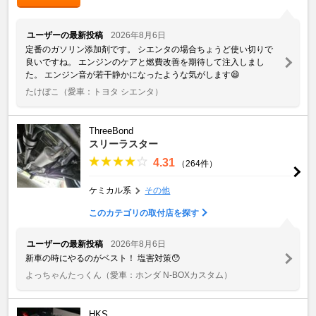
ユーザーの最新投稿
2026年8月6日
定番のガソリン添加剤です。 シエンタの場合ちょうど使い切りで
良いですね。 エンジンのケアと燃費改善を期待して注入しまし
た。 エンジン音が若干静かになったような気がします😄
たけぼこ
（愛車：トヨタ シエンタ）
ThreeBond
スリーラスター
4.31
（264件）
ケミカル系
その他
このカテゴリの取付店を探す
ユーザーの最新投稿
2026年8月6日
新車の時にやるのがベスト！ 塩害対策😯
よっちゃんたっくん
（愛車：ホンダ N-BOXカスタム）
HKS