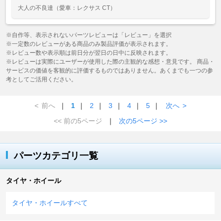
大人の不良達
（愛車：レクサス CT）
※自作等、表示されないパーツレビューは「レビュー」を選択
※一定数のレビューがある商品のみ製品評価が表示されます。
※レビュー数や表示順は前日分が翌日の日中に反映されます。
※レビューは実際にユーザーが使用した際の主観的な感想・意見です。 商品・
サービスの価値を客観的に評価するものではありません。あくまでも一つの参
考としてご活用ください。
<
前へ
｜
1
｜
2
｜
3
｜
4
｜
5
｜
次へ
>
<< 前の5ページ
｜
次の5ページ >>
パーツカテゴリ一覧
タイヤ・ホイール
タイヤ・ホイールすべて