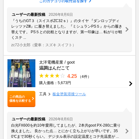
このカテゴリの取付店を探す
ユーザーの最新投稿
2026年8月6日
『うちのGT３（スイスポZC32ｓ）』のタイヤ 『ダンロップディ
レッツァZⅢ』に履き替えました。 『ミシュランPS５』からの履き
替えです。 PS５との比較となりますが、第一印象は… 転がりが軽
くステ ...
zc72小太郎
（愛車：スズキ スイフト）
太洋電機産業 / goot
温調はんだこて
4.25
（4件）
購入価格：5,673円
工具
板金塗装溶接ツール
この商品の
価格を比較する
ユーザーの最新投稿
2026年8月6日
白光FX600を約10年愛用してましたが、2本共goot PX-280に乗り
換えました。 良かった点… とにかく立ち上がりが早いです。35
0℃まで30秒くらい。 デジタル表示の設定温度とコテ先温度が ...