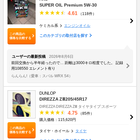
SUPER OIL Premium 5W-30
4.61
（118件）
ケミカル系
エンジンオイル
この商品の
このカテゴリの取付店を探す
価格を比較する
ユーザーの最新投稿
2026年8月6日
前回交換から半年経ったので… 距離は3000キロ程度でした。 記録
用108550 エレメント有り
らんらん!
（愛車：スバル WRX S4）
DUNLOP
DIREZZA ZⅢ205/45R17
DIREZZA
DIREZZA ZⅢ
タイヤタイプ:スポーツ
4.75
（85件）
購入価格：115,620円
この商品の
タイヤ・ホイール
タイヤ
価格を比較する