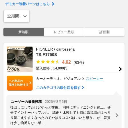
デモカー装着パーツはこちら
新着順
レビュー数順
評価順
PIONEER / carrozzeria
TS-F1750S
4.62
（63件）
購入価格：14,000円
カーオーディオ、ビジュアル
スピーカー
この商品の
価格を比較する
このカテゴリの取付店を探す
ユーザーの最新投稿
2026年8月6日
後回しにしてたけどやっと交換。 同時にデッドニングも施工。併
せてインナーバッフルも。 純正と比較しても特に高音域がはっき
り聴こえやすくなったのでやはりコスパはいいと思う。 が、音質
は少し物足りない感 ...