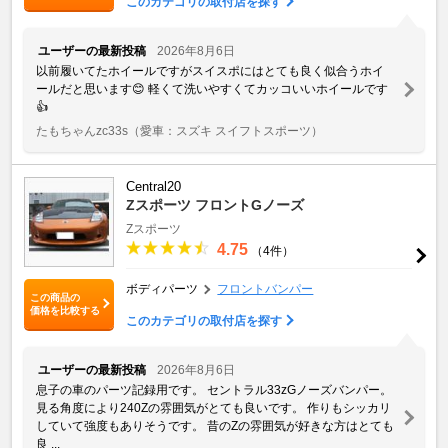
このカテゴリの取付店を探す
ユーザーの最新投稿
2026年8月6日
以前履いてたホイールですがスイスポにはとても良く似合うホイ
ールだと思います😊 軽くて洗いやすくてカッコいいホイールです
👍
たもちゃんzc33s
（愛車：スズキ スイフトスポーツ）
Central20
Zスポーツ フロントGノーズ
Zスポーツ
4.75
（4件）
ボディパーツ
フロントバンパー
この商品の
価格を比較する
このカテゴリの取付店を探す
ユーザーの最新投稿
2026年8月6日
息子の車のパーツ記録用です。 セントラル33zGノーズバンパー。
見る角度により240Zの雰囲気がとても良いです。 作りもシッカリ
していて強度もありそうです。 昔のZの雰囲気が好きな方はとても
良 ...