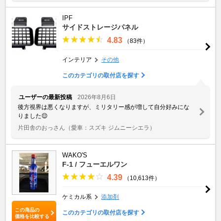
IPF
サイドストレージパネル
4.83
（83件）
インテリア
その他
このカテゴリの取付店を探す
ユーザーの最新投稿
2026年8月6日
後方視界は悪くなりますが、ミリタリー感が増して自分好みにな
りました😌
片田舎のおっさん
（愛車：スズキ ジムニーシエラ）
WAKO'S
F-1 / フューエルワン
4.39
（10,613件）
ケミカル系
添加剤
この商品の
このカテゴリの取付店を探す
価格を比較する