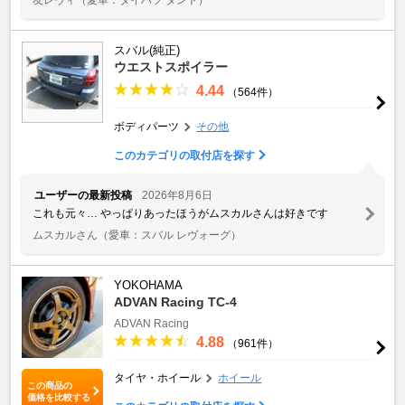
スバル(純正)
ウエストスポイラー
4.44
（564件）
ボディパーツ
その他
このカテゴリの取付店を探す
ユーザーの最新投稿
2026年8月6日
これも元々… やっぱりあったほうがムスカルさんは好きです
ムスカルさん
（愛車：スバル レヴォーグ）
YOKOHAMA
ADVAN Racing TC-4
ADVAN Racing
4.88
（961件）
タイヤ・ホイール
ホイール
この商品の
価格を比較する