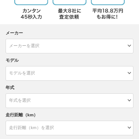
メーカー
モデル
年式
走行距離（km）