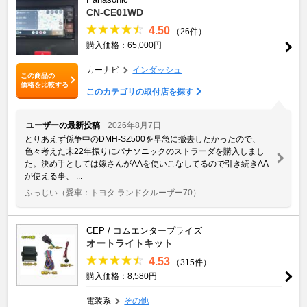
CN-CE01WD
4.50
（26件）
購入価格：65,000円
カーナビ
インダッシュ
この商品の
価格を比較する
このカテゴリの取付店を探す
ユーザーの最新投稿
2026年8月7日
とりあえず係争中のDMH-SZ500を早急に撤去したかったので、
色々考えた末22年振りにパナソニックのストラーダを購入しまし
た。決め手としては嫁さんがAAを使いこなしてるので引き続きAA
が使える事、 ...
ふっじい
（愛車：トヨタ ランドクルーザー70）
CEP / コムエンタープライズ
オートライトキット
4.53
（315件）
購入価格：8,580円
電装系
その他