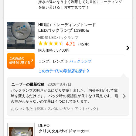
撥水の違いをうまく利用して効果的にコーティング
を使い分ける！おすすめです！
HID屋 / トレーディングトレード
LEDバックランプ 11990lx
HID屋 LEDバックランプ
4.71
（45件）
購入価格：5,400円
この商品の
ランプ、レンズ
バックランプ
価格を比較する
このカテゴリの取付店を探す
ユーザーの最新投稿
2026年8月7日
バックランプの暗さが気になり交換しました。 内張を剥がして電
球を変えるだけです。 バック時の視認性が良くなり満足です。 耐
久性がわからないので星は４つにしてあります。
おらつくるた
（愛車：スバル レガシィ アウトバック）
DEPO
クリスタルサイドマーカー