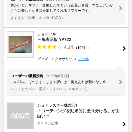
静かけど、マフラー交換したぞという音量と音質、マニュアルが
さらに楽しくなる音を出してくれるマフラーです。
よずよず
（愛車：ホンダ N-VAN）
ジョイフル
三角表示板 YP722
4.14
（105件）
グッズ・アクセサリー
その他
ユーザーの最新投稿
2026年8月7日
この凹み、そのままにしとく訳には…備えあれば憂いなし🔺
ハルくんのパパ
（愛車：シトロエン ベルランゴ）
シュアラスター株式会社
「コーティングを効果的に塗り分ける」が面
白い!?
オススメ記事