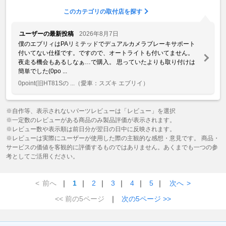
このカテゴリの取付店を探す
ユーザーの最新投稿
2026年8月7日
僕のエブリィはPAリミテッドでデュアルカメラブレーキサポート
付いてない仕様です。ですので、オートライトも付いてません。
夜走る機会もあるしなぁ…で購入。 思っていたよりも取り付けは
簡単でした(0po ...
0point(旧HT81Sの ...
（愛車：スズキ エブリイ）
※自作等、表示されないパーツレビューは「レビュー」を選択
※一定数のレビューがある商品のみ製品評価が表示されます。
※レビュー数や表示順は前日分が翌日の日中に反映されます。
※レビューは実際にユーザーが使用した際の主観的な感想・意見です。 商品・
サービスの価値を客観的に評価するものではありません。あくまでも一つの参
考としてご活用ください。
<
前へ
｜
1
｜
2
｜
3
｜
4
｜
5
｜
次へ
>
<< 前の5ページ
｜
次の5ページ >>