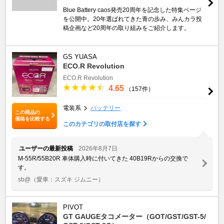
Blue Battery caos発売20周年を記念した特集ページ
を公開中。20年選ばれてきた青の歩み、みんカラ投
稿企画など20周年の取り組みをご紹介します。
GS YUASA
ECO.R Revolution
ECO.R Revolution
4.65
（157件）
電装系
バッテリー
この商品の
価格を比較する
このカテゴリの取付店を探す
ユーザーの最新投稿
2026年8月7日
M-55R/55B20R 車体購入時に付いてきた 40B19Rからの交換で
す。
sb@
（愛車：スズキ ジムニー）
PIVOT
GT GAUGEタコメーター（GOT/GST/GST-5/