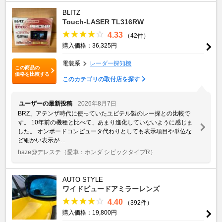
BLITZ
Touch-LASER TL316RW
4.33
（42件）
購入価格：36,325円
電装系
レーダー探知機
この商品の
価格を比較する
このカテゴリの取付店を探す
ユーザーの最新投稿
2026年8月7日
BRZ、アテンザ時代に使っていたユピテル製のレー探との比較で
す。 10年前の機種と比べて、あまり進化していないように感じま
した。 オンボードコンピュータ代わりとしても表示項目や単位な
ど細かい表示が ...
haze@デレステ
（愛車：ホンダ シビックタイプR）
AUTO STYLE
ワイドビュードアミラーレンズ
4.40
（392件）
購入価格：19,800円