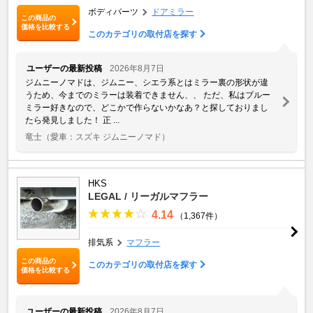
ボディパーツ
ドアミラー
この商品の
価格を比較する
このカテゴリの取付店を探す
ユーザーの最新投稿
2026年8月7日
ジムニーノマドは、ジムニー、シエラ系とはミラー裏の形状が違
うため、今までのミラーは装着できません、、 ただ、私はブルー
ミラー好きなので、どこかで作らないかなあ？と探しておりまし
たら発見しました！ 正 ...
竜士
（愛車：スズキ ジムニーノマド）
HKS
LEGAL / リーガルマフラー
4.14
（1,367件）
排気系
マフラー
この商品の
このカテゴリの取付店を探す
価格を比較する
ユーザーの最新投稿
2026年8月7日