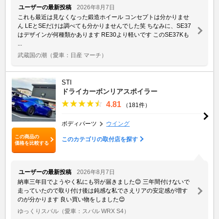
ユーザーの最新投稿
2026年8月7日
これも最近は見なくなった鍛造ホイール コンセプトは分かりませ
ん LEとSEだけは調べても分かりませんでした笑 ちなみに、SE37
はデザインが何種類かあります RE30より軽いです このSE37Kも
...
武蔵国の潮
（愛車：日産 マーチ）
STI
ドライカーボンリアスポイラー
4.81
（181件）
ボディパーツ
ウイング
この商品の
このカテゴリの取付店を探す
価格を比較する
ユーザーの最新投稿
2026年8月7日
納車三年目でようやく私にも羽が届きました😊 三年間付けないで
走っていたので取り付け後は鈍感な私でさえリアの安定感が増す
のが分かります 良い買い物をしました😊
ゆっくりスバル
（愛車：スバル WRX S4）