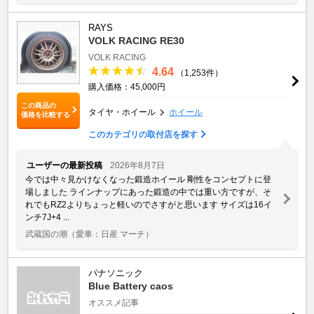
RAYS
VOLK RACING RE30
VOLK RACING
4.64
（1,253件）
購入価格：45,000円
この商品の
タイヤ・ホイール
ホイール
価格を比較する
このカテゴリの取付店を探す
ユーザーの最新投稿
2026年8月7日
今では中々見かけなくなった鍛造ホイール 剛性をコンセプトに登
場しました ラインナップにあった鍛造の中では重い方ですが、そ
れでもRZ2よりちょっと軽いのでさすがと思います サイズは16イ
ンチ7J+4 ...
武蔵国の潮
（愛車：日産 マーチ）
パナソニック
Blue Battery caos
オススメ記事