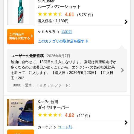
SurLuster
ループ パワーショット
4.61
（5,751件）
購入価格：1,180円
ケミカル系
添加剤
この商品の
価格を比較する
このカテゴリの取付店を探す
ユーザーの最新投稿
2026年8月7日
給油に合わせて、13回目の注入になります。 夏期は長距離走行が
多くなるのと猛暑日が続くことから、エンジンへの負荷軽減効果
を狙って、注入します。 【購入日：2026年6月23日】 【注入日
①：202 ...
T8000
（愛車：トヨタ アルファード）
KeePer技研
ダイヤⅡキーパー
4.82
（111件）
カーケア
コート剤