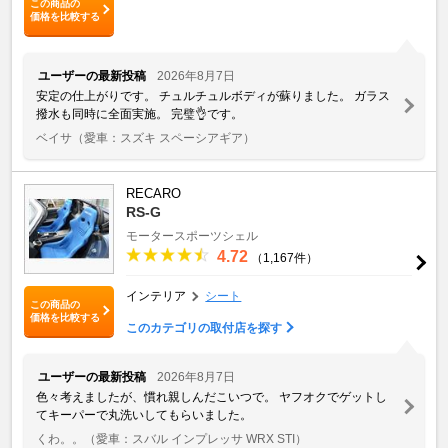
この商品の
価格を比較する
ユーザーの最新投稿
2026年8月7日
安定の仕上がりです。 チュルチュルボディが蘇りました。 ガラス
撥水も同時に全面実施。 完璧👌です。
ベイサ
（愛車：スズキ スペーシアギア）
RECARO
RS-G
モータースポーツシェル
4.72
（1,167件）
インテリア
シート
この商品の
価格を比較する
このカテゴリの取付店を探す
ユーザーの最新投稿
2026年8月7日
色々考えましたが、慣れ親しんだこいつで。 ヤフオクでゲットし
てキーパーで丸洗いしてもらいました。
くわ。。
（愛車：スバル インプレッサ WRX STI）