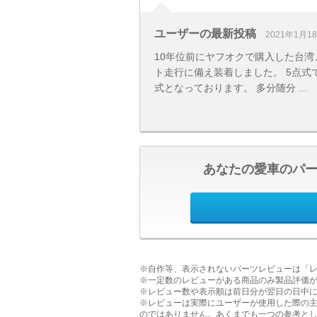
ユーザーの最新投稿
2021年1月1
10年位前にヤフオクで購入した台湾
ト走行に備え装着しました。 5点式
式となっております。 多分随分 ...
あなたの愛車のパ
※自作等、表示されないパーツレビューは「
※一定数のレビューがある商品のみ製品評価
※レビュー数や表示順は前日分が翌日の日中
※レビューは実際にユーザーが使用した際の
のではありません。あくまでも一つの参考と