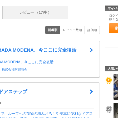
マイペ
レビュー
（17件 ）
ログ
様々
新着順
レビュー数順
評価順
TRADA MODENA、今ここに完全復活
ADA MODENA、今ここに完全復活
人気パ
株式会社阿部商会
 ドアステップ
ス
けで、ルーフへの荷物の積みおろしや洗車に便利なドアス