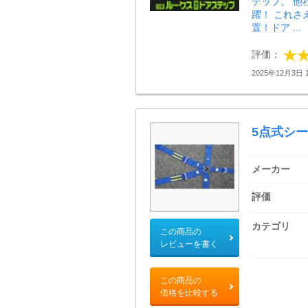
テップ。 
躍！ これさ
置！ドア ...
評価：
2025年12月3日 1
5点式シ
メーカー
評価
カテゴリ
この商品の
レビューを書く
この商品の
価格を比較する