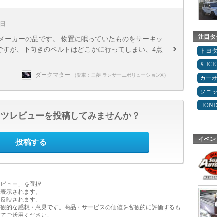
8日
注目タ
メーカーの品です。 物置に眠っていたものをサーキッ
ですが、下向きのベルトはどこかに行ってしまい、4点
トヨ
X-ICE
ダークマター
（愛車：三菱 ランサーエボリューションX）
カー
ソニ
HON
ーツレビューを投稿してみませんか？
イベン
投稿する
レビュー」を選択
が表示されます。
に反映されます。
主観的な感想・意見です。商品・サービスの価値を客観的に評価するも
してご活用ください。