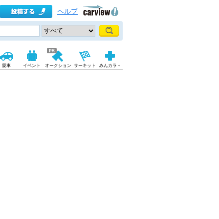
ヘルプ
愛車
イベント
オークション
サーキット
みんカラ＋