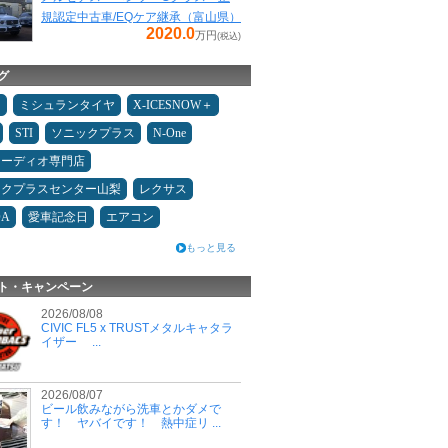
規認定中古車/EQケア継承（富山県）
2020.0
万円
(税込)
グ
タ
ミシュランタイヤ
X-ICESNOW＋
STI
ソニックプラス
N-One
オーディオ専門店
ックプラスセンター山梨
レクサス
DA
愛車記念日
エアコン
もっと見る
ト・キャンペーン
2026/08/08
CIVIC FL5 x TRUSTメタルキャタラ
イザー ...
2026/08/07
ビール飲みながら洗車とかダメで
す！ ヤバイです！ 熱中症リ ...