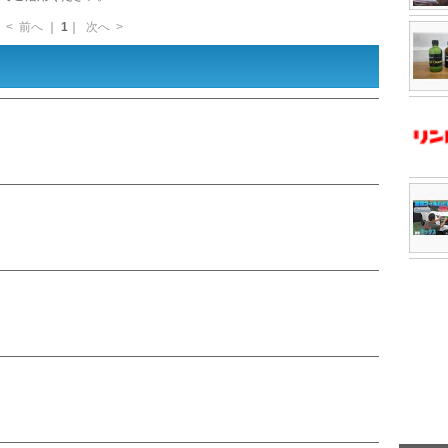
<
前へ
｜
1
｜
次へ
>