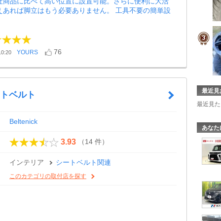
他社商品に比べて高い位置に設置可能。さらに便利に大活
えあれば脚立はもう必要ありません。 工具不要の簡単設
76
YOURS
0:20
最近見
ートベルト
最近見た
Beltenick
あなた
（14 件）
3.93
インテリア
シートベルト関連
このカテゴリの取付店を探す