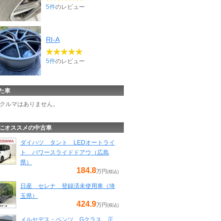
5件
のレビュー
RI-A
5件
のレビュー
た車
クルマはありません。
にオススメの中古車
ダイハツ タント LEDオートライ
ト パワースライドドアウ（広島
県）
184.8
万円
(税込)
日産 セレナ 登録済未使用車（埼
玉県）
424.9
万円
(税込)
メルセデス・ベンツ Gクラス 正