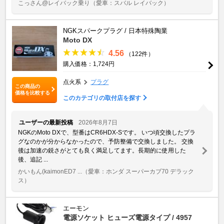
こっさん@レイバック乗り
（愛車：スバル レイバック）
NGKスパークプラグ / 日本特殊陶業
Moto DX
4.56
（122件）
購入価格：1,724円
点火系
プラグ
この商品の
価格を比較する
このカテゴリの取付店を探す
ユーザーの最新投稿
2026年8月7日
NGKのMoto DXで、型番はCR6HDX-Sです。 いつ頃交換したプラ
グなのかが分からなかったので、予防整備で交換しました。 交換
後は加速の鋭さがとても良く満足してます。長期的に使用した
後、追記 ...
かいもん(kaimonED7 ...
（愛車：ホンダ スーパーカブ70 デラック
ス）
エーモン
電源ソケット ヒューズ電源タイプ / 4957