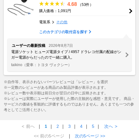
4.68
（53件）
購入価格：1,091円
電装系
その他
このカテゴリの取付店を探す
ユーザーの最新投稿
2026年8月7日
電源ソケット ヒューズ電源タイプ / 4957 ドラレコ付属の配線がシ
ガー電源からだったので一緒に購入。
taikino
（愛車：トヨタ ヴォクシー）
※自作等、表示されないパーツレビューは「レビュー」を選択
※一定数のレビューがある商品のみ製品評価が表示されます。
※レビュー数や表示順は前日分が翌日の日中に反映されます。
※レビューは実際にユーザーが使用した際の主観的な感想・意見です。 商品・
サービスの価値を客観的に評価するものではありません。あくまでも一つの参
考としてご活用ください。
<
前へ
｜
1
｜
2
｜
3
｜
4
｜
5
｜
次へ
>
<< 前の5ページ
｜
次の5ページ >>