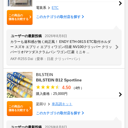
電装系
ETC
この商品の
このカテゴリの取付店を探す
価格を比較する
ユーザーの最新投稿
2026年8月8日
カラーも違和感が無く純正風！ ENDY ETH-081S ETC取付ホルダ
ー スズキ エブリィ エブリィワゴン/日産 NV100クリッパー クリッ
パーリオ/マツダスクラムバン ワゴン/三菱 ミニキ ...
AKF-R25S Dai
（愛車：日産 クリッパーバン）
BILSTEIN
BILSTEIN B12 Sportline
4.50
（4件）
購入価格：25,000円
足回り
車高調キット
この商品の
価格を比較する
このカテゴリの取付店を探す
ユーザーの最新投稿
2026年8月8日