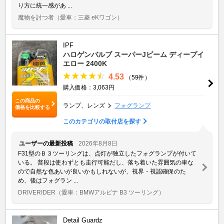
り方に統一感があ ...
魔物を討つ者
（愛車：三菱 eKワゴン）
IPF
ハロゲンバルブ スーパーJビーム ディープイ
エロー 2400K
4.53
（59件）
購入価格：3,063円
この商品の
ランプ、レンズ
フォグランプ
価格を比較する
このカテゴリの取付店を探す
ユーザーの最新投稿
2026年8月8日
F31型のＢ３ツーリングは、点灯が独立したフォグランプが付いて
いる。 普段は使わずとも走行可能だし、落ち着いた雰囲気の車な
ので自然な色あいが良いかもしれないが、視界・視認確保のた
め、後はフォグラン ...
DRIVERIDER
（愛車：BMWアルピナ B3 ツーリング）
Detail Guardz