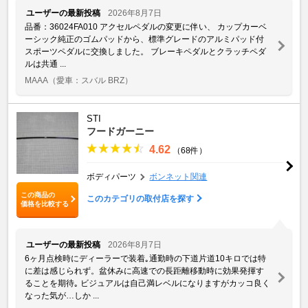
ユーザーの最新投稿
2026年8月7日
品番：36024FA010 アクセルペダルの変更に伴い、 カップカーベ
ーシック純正のゴムパッドから、標準グレードのアルミパッド付
スポーツペダルに交換しました。 ブレーキペダルとクラッチペダ
ルは共通 ...
MAAA
（愛車：スバル BRZ）
STI
フードガーニー
4.62
（68件）
ボディパーツ
ボンネット関連
この商品の
このカテゴリの取付店を探す
価格を比較する
ユーザーの最新投稿
2026年8月7日
6ヶ月点検時にディーラーで装着｡通勤時の下道片道10キロでは特
に差は感じられず。盆休みに高速での長距離移動時に効果発揮す
ることを期待｡ ビジュアルは自己満レベルになりますがカッコ良く
なった気が…しか ...