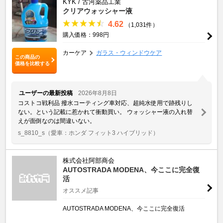
KYK / 古河薬品工業
クリアウォッシャー液
4.62
（1,031件）
購入価格：998円
カーケア
ガラス・ウィンドウケア
この商品の
価格を比較する
ユーザーの最新投稿
2026年8月8日
コストコ戦利品 撥水コーティング車対応、超純水使用で跡残りし
ない。という記載に惹かれて衝動買い。 ウォッシャー液の入れ替
えが面倒なのは間違いない。
s_8810_s
（愛車：ホンダ フィット3 ハイブリッド）
株式会社阿部商会
AUTOSTRADA MODENA、今ここに完全復
活
オススメ記事
AUTOSTRADA MODENA、今ここに完全復活