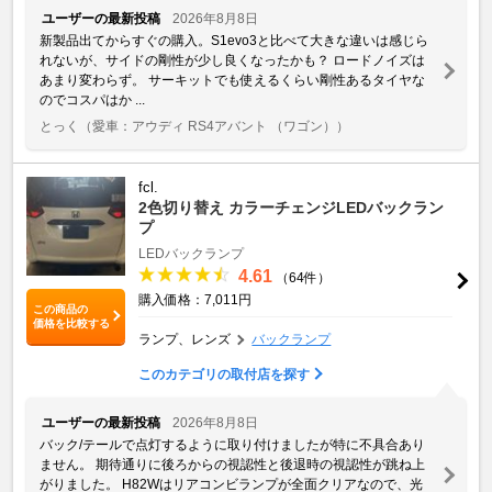
ユーザーの最新投稿
2026年8月8日
新製品出てからすぐの購入。S1evo3と比べて大きな違いは感じら
れないが、サイドの剛性が少し良くなったかも？ ロードノイズは
あまり変わらず。 サーキットでも使えるくらい剛性あるタイヤな
のでコスパはか ...
とっく
（愛車：アウディ RS4アバント （ワゴン））
fcl.
2色切り替え カラーチェンジLEDバックラン
プ
LEDバックランプ
4.61
（64件）
購入価格：7,011円
この商品の
価格を比較する
ランプ、レンズ
バックランプ
このカテゴリの取付店を探す
ユーザーの最新投稿
2026年8月8日
バック/テールで点灯するように取り付けましたが特に不具合あり
ません。 期待通りに後ろからの視認性と後退時の視認性が跳ね上
がりました。 H82Wはリアコンビランプが全面クリアなので、光