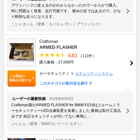
アウトバックに使えるのかわからなかったので一か八かで購入。
特に問題なく装着、走行可能です。 硬めの足ではあるので、かな
り軽快な走りになります。
こしゃまいん
（愛車：スバル レガシィ アウトバック）
Craftsman
ARMED FLASHER
4.61
（111件）
購入価格：27,000円
カーセキュリティ
セキュリティシステム
この商品の
価格を比較する
このカテゴリの取付店を探す
ユーザーの最新投稿
2026年8月8日
Craftsman製のARMED FLASHER for BMW-F(i3含む) ルームミラ
ーセキュリティーLED点滅装置を装着しました 価格は取付工賃込
みです 純正セキュリティが付いてない車両に ...
ぷらとん
（愛車：BMW 3シリーズ セダン）