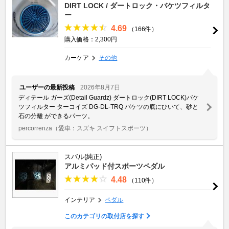
DIRT LOCK / ダートロック・バケツフィルタ
ー
4.69
（166件）
購入価格：2,300円
カーケア
その他
ユーザーの最新投稿
2026年8月7日
ディテール ガーズ(Detail Guardz) ダートロック(DIRT LOCK)バケ
ツフィルター ターコイズ DG-DL-TRQ バケツの底にひいて、砂と
石の分離 ができるパーツ。
percorrenza
（愛車：スズキ スイフトスポーツ）
スバル(純正)
アルミパッド付スポーツペダル
4.48
（110件）
インテリア
ペダル
このカテゴリの取付店を探す