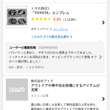
トヨタ(純正)
「TOYOTA」エンブレム
4.65
（1,122件）
ボディパーツ
エンブレム
このカテゴリの取付店を探す
ユーザーの最新投稿
2026年8月8日
バリバリっと剥がし、やすりがけから塗装までやってみました。
ミッチャクロンを2回ほど吹き、チッピングブラックにて塗装 オフ
ロード感が増しました！
tat4
（愛車：トヨタ RAV4）
株式会社アイズ
アウトドアや車中泊を快適にするアイテムが
充実
オススメ記事
夏は強い日差しを反射して車内温度の上昇を抑え、
紫外線から車内を守るアウトドアや旅先での車中泊