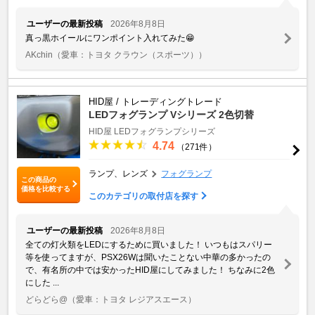
ユーザーの最新投稿
2026年8月8日
真っ黒ホイールにワンポイント入れてみた😁
AKchin
（愛車：トヨタ クラウン（スポーツ））
HID屋 / トレーディングトレード
LEDフォグランプ Vシリーズ 2色切替
HID屋 LEDフォグランプシリーズ
4.74
（271件）
ランプ、レンズ
フォグランプ
この商品の
価格を比較する
このカテゴリの取付店を探す
ユーザーの最新投稿
2026年8月8日
全ての灯火類をLEDにするために買いました！ いつもはスパリー
等を使ってますが、PSX26Wは聞いたことない中華の多かったの
で、有名所の中では安かったHID屋にしてみました！ ちなみに2色
にした ...
どらどら@
（愛車：トヨタ レジアスエース）