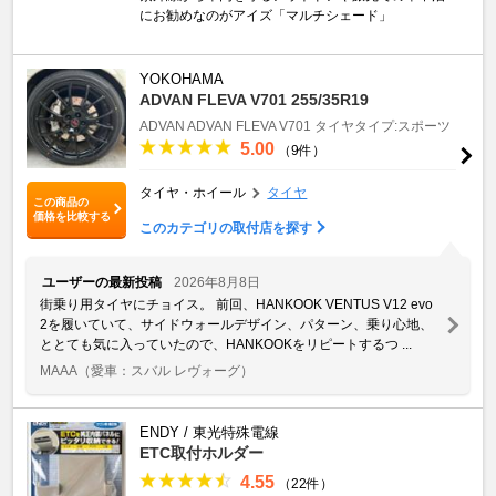
にお勧めなのがアイズ「マルチシェード」
YOKOHAMA
ADVAN FLEVA V701 255/35R19
ADVAN
ADVAN FLEVA V701
タイヤタイプ:スポーツ
5.00
（9件）
タイヤ・ホイール
タイヤ
この商品の
価格を比較する
このカテゴリの取付店を探す
ユーザーの最新投稿
2026年8月8日
街乗り用タイヤにチョイス。 前回、HANKOOK VENTUS V12 evo
2を履いていて、サイドウォールデザイン、パターン、乗り心地、
ととても気に入っていたので、HANKOOKをリピートするつ ...
MAAA
（愛車：スバル レヴォーグ）
ENDY / 東光特殊電線
ETC取付ホルダー
4.55
（22件）