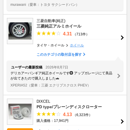
murawani
（愛車：トヨタ サクシードバン）
三菱自動車(純正)
三菱純正アルミホイール
4.31
（713件）
タイヤ・ホイール
ホイール
このカテゴリの取付店を探す
ユーザーの最新投稿
2026年8月7日
デリカアーバンギア純正ホイールです🛞 アップガレージにて美品
が出てきたので購入しました🚗
XPERIA52
（愛車：三菱 エクリプスクロス PHEV）
DIXCEL
PD type/プレーンディスクローター
4.13
（6,323件）
購入価格：17,941円