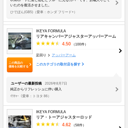
いたのを復活させました。
ひでぼん(GB5)
（愛車：ホンダ フリード+）
IKEYA FORMULA
リアキャンバーアジャスターアッパーアーム
4.50
（100件）
足回り
アッパーアーム
この商品の
このカテゴリの取付店を探す
価格を比較する
ユーザーの最新投稿
2026年8月7日
純正からリフレッシュに伴い購入
ｲﾜﾁｬｰ
（愛車：トヨタ 86）
IKEYA FORMULA
リア・トーアジャスターロッド
4.62
（58件）