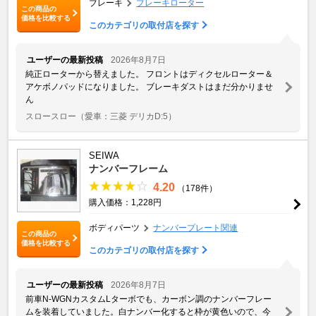
ブレーキ
ブレーキローター
この商品の
価格を比較する
このカテゴリの取付店を探す
ユーザーの最新投稿
2026年8月7日
純正ローターから替えました。 フロントはディクセルローター＆
アケボノパッドになりました。 ブレーキダストはまだ分かりませ
ん
スロースロー
（愛車：三菱 デリカD:5）
SEIWA
ナンバーフレーム
4.20
（178件）
購入価格：1,228円
ボディパーツ
ナンバープレート関連
この商品の
価格を比較する
このカテゴリの取付店を探す
ユーザーの最新投稿
2026年8月7日
前車N-WGNカスタムLターボでも、カーボン調のナンバーフレー
ムを装着していました。白ナンバー化すると枠が黄色いので、今