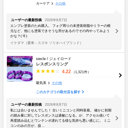
カーケア
その他
ユーザーの最新投稿
2026年8月7日
エンブレ塗装のため購入。 フォグ周りの未塗装樹脂やミラーの根
元など、他にも塗装できそうな所があるのでその内やってみよう
かな？( ᐛ )
イケダマ
（愛車：スズキ ソリオハイブリッド）
siecle / ジェイロード
レスポンスリング
4.22
（1,321件）
吸気系
その他
このカテゴリの取付店を探す
ユーザーの最新投稿
2026年8月7日
私には合いませんでした！ 古いミニコンと同時装着。 確かに初期
の踏み量に対してレスポンスは過敏になる。が、アクセル抜いて
再度踏み込むとワンテンポ遅れてる様な気持ち悪い感じに。 ミニ
コンのみの方が、扱 ...