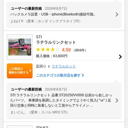
ユーザーの最新投稿
2026年8月7日
バックカメラ設置・USB・iphone(Bluetooth)接続可能。
よねげＲ
（愛車：ホンダ インテグラタイプR）
STI
ラテラルリンクセット
4.50
（904件）
購入価格：63,800円
足回り
ラテラルロッド
この商品の
価格を比較する
このカテゴリの取付店を探す
ユーザーの最新投稿
2026年8月7日
STI ラテラルリンクセット 品番:ST20250VV000 以前から欲しかっ
たパーツ。 車庫調を新調したタイミングでようやく投入( ^ω^ ) 足
回り交換と同時に装着しないと工賃やらアライメン ...
まいどん。
（愛車：スバル WRX STI）