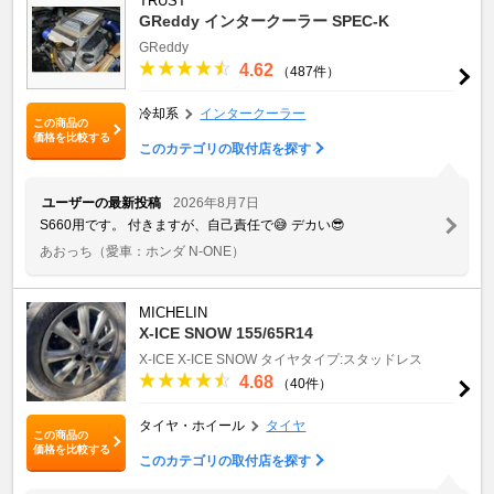
TRUST
GReddy インタークーラー SPEC-K
GReddy
4.62
（487件）
冷却系
インタークーラー
この商品の
価格を比較する
このカテゴリの取付店を探す
ユーザーの最新投稿
2026年8月7日
S660用です。 付きますが、自己責任で😅 デカい😎
あおっち
（愛車：ホンダ N-ONE）
MICHELIN
X-ICE SNOW 155/65R14
X-ICE
X-ICE SNOW
タイヤタイプ:スタッドレス
4.68
（40件）
タイヤ・ホイール
タイヤ
この商品の
価格を比較する
このカテゴリの取付店を探す