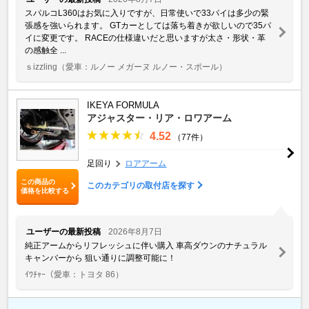
スパルコL360はお気に入りですが、日常使いで33パイは多少の緊
張感を強いられます。 GTカーとしては落ち着きが欲しいので35パ
イに変更です。 RACEの仕様違いだと思いますが太さ・形状・革
の感触全 ...
ｓizzling
（愛車：ルノー メガーヌ ルノー・スポール）
IKEYA FORMULA
アジャスター・リア・ロワアーム
4.52
（77件）
足回り
ロアアーム
この商品の
このカテゴリの取付店を探す
価格を比較する
ユーザーの最新投稿
2026年8月7日
純正アームからリフレッシュに伴い購入 車高ダウンのナチュラル
キャンバーから 狙い通りに調整可能に！
ｲﾜﾁｬｰ
（愛車：トヨタ 86）