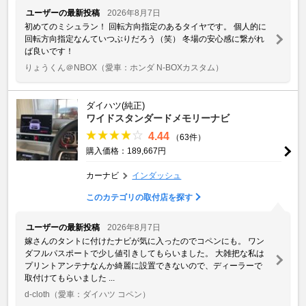
ユーザーの最新投稿
2026年8月7日
初めてのミシュラン！ 回転方向指定のあるタイヤです。 個人的に
回転方向指定なんていつぶりだろう（笑） 冬場の安心感に繋がれ
ば良いです！
りょうくん＠NBOX
（愛車：ホンダ N-BOXカスタム）
ダイハツ(純正)
ワイドスタンダードメモリーナビ
4.44
（63件）
購入価格：189,667円
カーナビ
インダッシュ
このカテゴリの取付店を探す
ユーザーの最新投稿
2026年8月7日
嫁さんのタントに付けたナビが気に入ったのでコペンにも。 ワン
ダフルパスポートで少し値引きしてもらいました。 大雑把な私は
プリントアンテナなんか綺麗に設置できないので、ディーラーで
取付けてもらいました ...
d-cloth
（愛車：ダイハツ コペン）