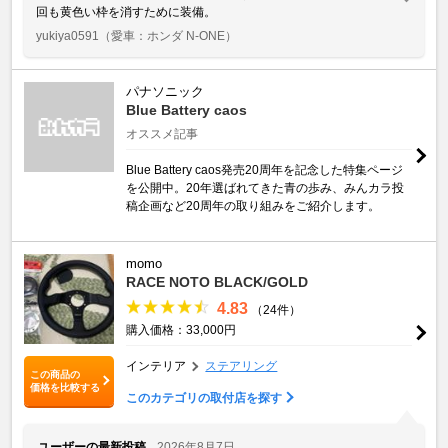
回も黄色い枠を消すために装備。
yukiya0591
（愛車：ホンダ N-ONE）
パナソニック
Blue Battery caos
オススメ記事
Blue Battery caos発売20周年を記念した特集ページ
を公開中。20年選ばれてきた青の歩み、みんカラ投
稿企画など20周年の取り組みをご紹介します。
momo
RACE NOTO BLACK/GOLD
4.83
（24件）
購入価格：33,000円
インテリア
ステアリング
この商品の
価格を比較する
このカテゴリの取付店を探す
ユーザーの最新投稿
2026年8月7日