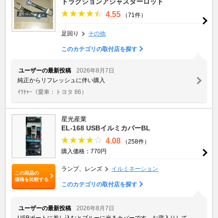
トラクションアジャスターロッド
4.55
（71件）
足回り
その他
このカテゴリの取付店を探す
ユーザーの最新投稿
2026年8月7日
純正からリフレッシュに伴い購入
ｲﾜﾁｬｰ
（愛車：トヨタ 86）
星光産業
EL-168 USBイルミカバーBL
4.08
（258件）
購入価格：770円
ランプ、レンズ
イルミネーション
この商品の
価格を比較する
このカテゴリの取付店を探す
ユーザーの最新投稿
2026年8月7日
USBポートに差し込むとブルーに光るカバーです、お蔵入りして