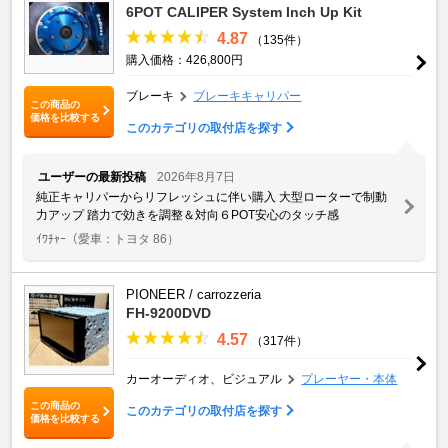
6POT CALIPER System Inch Up Kit
4.87
（135件）
購入価格：426,800円
ブレーキ
ブレーキキャリパー
この商品の
価格を比較する
このカテゴリの取付店を探す
ユーザーの最新投稿
2026年8月7日
純正キャリパーからリフレッシュに伴い購入 大型ローターで制動
力アップ 踏力で効きを調整＆対向６POT安心のタッチ感
ｲﾜﾁｬｰ
（愛車：トヨタ 86）
PIONEER / carrozzeria
FH-9200DVD
4.57
（317件）
カーオーディオ、ビジュアル
プレーヤー・本体
この商品の
このカテゴリの取付店を探す
価格を比較する