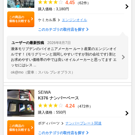
4.45
（62件）
購入価格：3,180円
この商品の
ケミカル系
エンジンオイル
価格を比較する
このカテゴリの取付店を探す
ユーザーの最新投稿
2026年8月7日
液体モリブデンのパイオニアメーカー ルート産業のエンジンオイ
ルです！ (モリグリーンと混同しやすいですが別の会社です) 割と
お求めやすい価格帯の中では良いオイルメーカーと思ってます エ
ッセにはレス ...
ok@mo
（愛車：スバル プレオプラス）
SEIWA
K376 ナンバーベース
4.24
（472件）
購入価格：550円
ボディパーツ
ナンバープレート関連
この商品の
価格を比較する
このカテゴリの取付店を探す