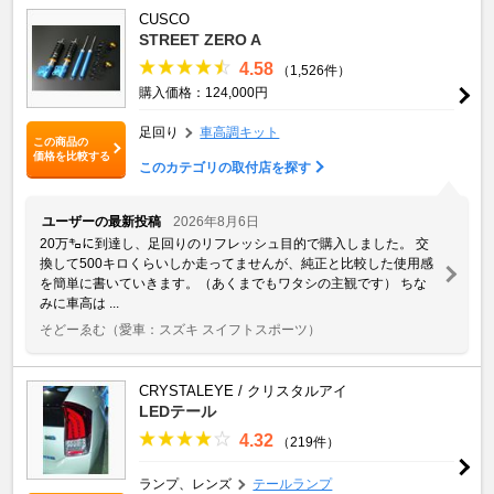
CUSCO
STREET ZERO A
4.58
（1,526件）
購入価格：124,000円
足回り
車高調キット
この商品の
価格を比較する
このカテゴリの取付店を探す
ユーザーの最新投稿
2026年8月6日
20万㌔に到達し、足回りのリフレッシュ目的で購入しました。 交
換して500キロくらいしか走ってませんが、純正と比較した使用感
を簡単に書いていきます。（あくまでもワタシの主観です） ちな
みに車高は ...
そどーゑむ
（愛車：スズキ スイフトスポーツ）
CRYSTALEYE / クリスタルアイ
LEDテール
4.32
（219件）
ランプ、レンズ
テールランプ