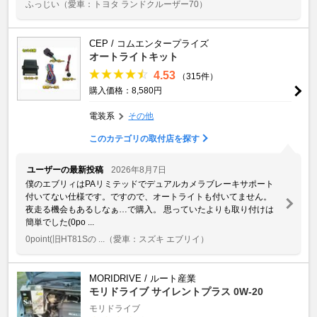
ふっじい
（愛車：トヨタ ランドクルーザー70）
CEP / コムエンタープライズ
オートライトキット
4.53
（315件）
購入価格：8,580円
電装系
その他
このカテゴリの取付店を探す
ユーザーの最新投稿
2026年8月7日
僕のエブリィはPAリミテッドでデュアルカメラブレーキサポート
付いてない仕様です。ですので、オートライトも付いてません。
夜走る機会もあるしなぁ…で購入。 思っていたよりも取り付けは
簡単でした(0po ...
0point(旧HT81Sの ...
（愛車：スズキ エブリイ）
MORIDRIVE / ルート産業
モリドライブ サイレントプラス 0W-20
モリドライブ