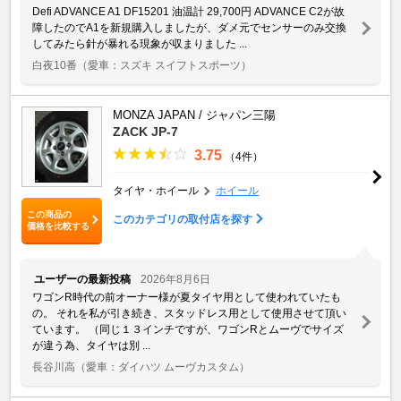
Defi ADVANCE A1 DF15201 油温計 29,700円 ADVANCE C2が故
障したのでA1を新規購入しましたが、ダメ元でセンサーのみ交換
してみたら針が暴れる現象が収まりました ...
白夜10番
（愛車：スズキ スイフトスポーツ）
MONZA JAPAN / ジャパン三陽
ZACK JP-7
3.75
（4件）
タイヤ・ホイール
ホイール
この商品の
このカテゴリの取付店を探す
価格を比較する
ユーザーの最新投稿
2026年8月6日
ワゴンR時代の前オーナー様が夏タイヤ用として使われていたも
の。 それを私が引き続き、スタッドレス用として使用させて頂い
ています。 （同じ１３インチですが、ワゴンRとムーヴでサイズ
が違う為、タイヤは別 ...
長谷川高
（愛車：ダイハツ ムーヴカスタム）