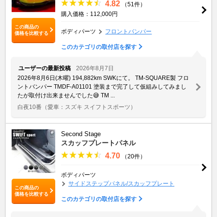
4.82
（51件）
購入価格：112,000円
この商品の
ボディパーツ
フロントバンパー
価格を比較する
このカテゴリの取付店を探す
ユーザーの最新投稿
2026年8月7日
2026年8月6日(木曜) 194,882km SWKにて。 TM-SQUARE製 フロ
ントバンパー TMDF-A01101 塗装まで完了して仮組みしてみまし
たが取付け出来ませんでした😅 TM ...
白夜10番
（愛車：スズキ スイフトスポーツ）
Second Stage
スカッフプレートパネル
4.70
（20件）
ボディパーツ
サイドステップパネル/スカッフプレート
この商品の
価格を比較する
このカテゴリの取付店を探す