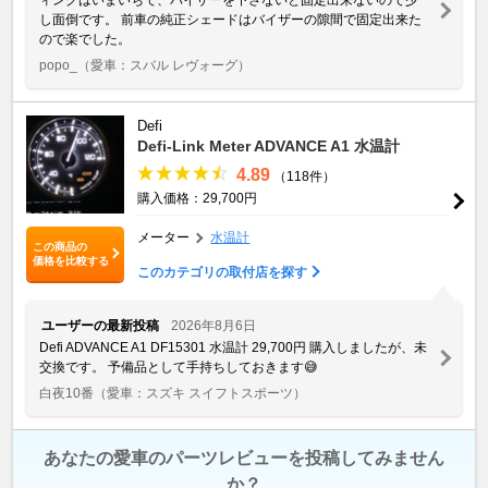
し面倒です。 前車の純正シェードはバイザーの隙間で固定出来た
ので楽でした。
popo_
（愛車：スバル レヴォーグ）
Defi
Defi-Link Meter ADVANCE A1 水温計
4.89
（118件）
購入価格：29,700円
メーター
水温計
この商品の
価格を比較する
このカテゴリの取付店を探す
ユーザーの最新投稿
2026年8月6日
Defi ADVANCE A1 DF15301 水温計 29,700円 購入しましたが、未
交換です。 予備品として手持ちしておきます😅
白夜10番
（愛車：スズキ スイフトスポーツ）
あなたの愛車のパーツレビューを投稿してみません
か？