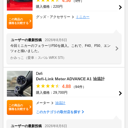
4.56
（9件）
購入価格：220円
グッズ・アクセサリー
ミニカー
この商品の
価格を比較する
ユーザーの最新投稿
2026年8月6日
今回ミニカーのフェラーリF50を購入。これで、F40、F50、エン
ツォと揃いました。
かみっこ
（愛車：スバル WRX STI）
Defi
Defi-Link Meter ADVANCE A1 油温計
4.88
（94件）
購入価格：29,700円
メーター
油温計
この商品の
価格を比較する
このカテゴリの取付店を探す
ユーザーの最新投稿
2026年8月6日