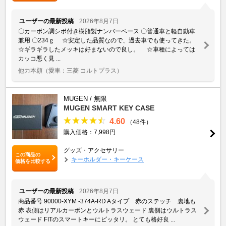
ユーザーの最新投稿
2026年8月7日
〇カーボン調シボ付き樹脂製ナンバーベース 〇普通車と軽自動車
兼用 〇234ｇ ☆安定した品質なので、過去車でも使ってきた。
☆ギラギラしたメッキは好まないので良し。 ☆車種によっては
カッコ悪く見 ...
他力本願
（愛車：三菱 コルトプラス）
MUGEN / 無限
MUGEN SMART KEY CASE
4.60
（48件）
購入価格：7,998円
グッズ・アクセサリー
この商品の
キーホルダー・キーケース
価格を比較する
ユーザーの最新投稿
2026年8月7日
商品番号 90000-XYM -374A-RD Aタイプ 赤のステッチ 裏地も
赤 表側はリアルカーボンとウルトラスウェード 裏側はウルトラス
ウェード FITのスマートキーにピッタリ。 とても格好良 ...