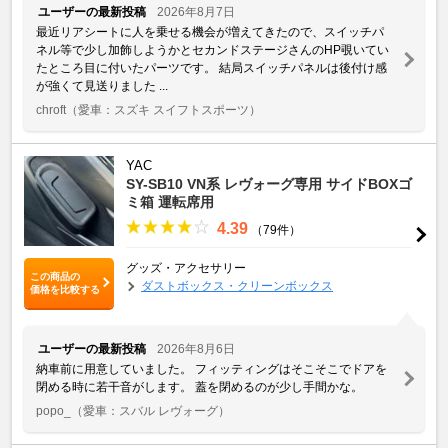
ユーザーの最新投稿
2026年8月7日
最近リアシートに人を乗せる機会が増えてきたので、スイッチパ
ネル等で少し加飾しようかとセカンドステージさんのHP覗いてい
たところ目に付いたパーツです。 結局スイッチパネルは後付け感
が強くて見送りました ...
chroft
（愛車：スズキ スイフトスポーツ）
YAC
SY-SB10 VN系 レヴォーグ専用 サイドBOXゴ
ミ箱 運転席用
4.39
（79件）
グッズ・アクセサリー
この商品の
ダストボックス・クリーンボックス
価格を比較する
ユーザーの最新投稿
2026年8月6日
納車前に用意していました。 フィッティングはそこそこでドアを
閉める時に若干音がします。 蓋を閉めるのが少し手間かな。
popo_
（愛車：スバル レヴォーグ）