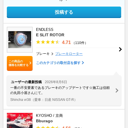
投稿する
ENDLESS
E SLIT ROTOR
4.71
（110件）
ブレーキ
ブレーキローター
この商品の
このカテゴリの取付店を探す
価格を比較する
ユーザーの最新投稿
2026年8月6日
一番の不安要素であるブレーキのアップデートです☆施工は信頼
の丸田小屋さんにて。
Shincha vr38
（愛車：日産 NISSAN GT-R）
KYOSHO / 京商
Bburago