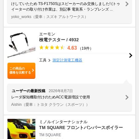
けしていたため TS-F1750Sはスピーカーのみ交換しました! (トゥ
イーターの取り付け作業は、別記事 電装系・ランプレンズ ...
yoko_works
（愛車：スズキ アルトワークス）
エーモン
検電テスター / 4932
4.63
（19件）
工具
測定計測電工機器
この商品の
価格を比較する
ユーザーの最新投稿
2026年8月7日
レーダ探知機取付けのためACC電源増設で使用
Aishin
（愛車：トヨタ クラウン（スポーツ））
ミノルインターナショナル
TM SQUARE フロントバンパースポイラー
TM SQUARE