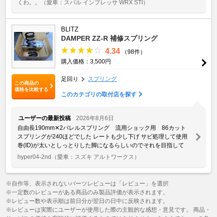
くわ。。
（愛車：スバル インプレッサ WRX STI）
BLITZ
DAMPER ZZ-R 補修スプリング
4.34
（98件）
購入価格：3,500円
足回り
スプリング
この商品の
価格を比較する
このカテゴリの取付店を探す
ユーザーの最新投稿
2026年8月6日
自由長190mm✕2バレルスプリング 流用ショック用 86カット
スプリングが240ほどでした レートも少し下げ サビ処理して使用
巻(ID)が太いとしっとりした脚になるらしいのでそれを目指して
hyper04-2nd
（愛車：スズキ アルトワークス）
※自作等、表示されないパーツレビューは「レビュー」を選択
※一定数のレビューがある商品のみ製品評価が表示されます。
※レビュー数や表示順は前日分が翌日の日中に反映されます。
※レビューは実際にユーザーが使用した際の主観的な感想・意見です。 商品・