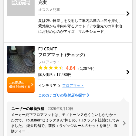
充実
オススメ記事
夏は強い日差しを反射して車内温度の上昇を抑え、
紫外線から車内を守るアウトドアや旅先での車中泊
にお勧めなのがアイズ「マルチシェード」
FJ CRAFT
フロアマット (チェック)
フロアマット
4.84
（1,287件）
購入価格：17,480円
この商品の
インテリア
フロアマット
価格を比較する
このカテゴリの取付店を探す
ユーザーの最新投稿
2026年8月10日
メーカー純正フロアマットは、モノトーン２色くらいしかなかっ
たので、Youtuber”ゼミッタさん”押しの、FJクラフト社製にしてみ
ました。 楽天店舗で、前後＋ラゲッジルームのセットを選び、直
接ディー ...