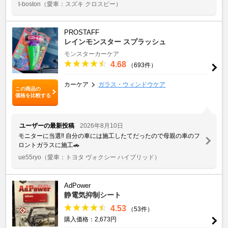
t-boston
（愛車：スズキ クロスビー）
PROSTAFF
レインモンスター スプラッシュ
モンスターカーケア
4.68
（693件）
カーケア
ガラス・ウィンドウケア
この商品の
価格を比較する
ユーザーの最新投稿
2026年8月10日
モニターに当選‼️ 自分の車には施工したてだったので母親の車のフ
ロントガラスに施工🚗
ue55ryo
（愛車：トヨタ ヴォクシー ハイブリッド）
AdPower
静電気抑制シート
4.53
（53件）
購入価格：2,673円