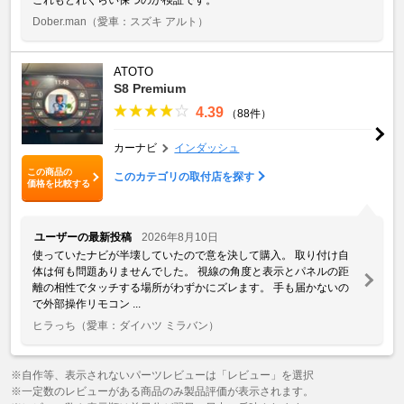
Dober.man
（愛車：スズキ アルト）
ATOTO
S8 Premium
4.39
（88件）
カーナビ
インダッシュ
この商品の
このカテゴリの取付店を探す
価格を比較する
ユーザーの最新投稿
2026年8月10日
使っていたナビが半壊していたので意を決して購入。 取り付け自
体は何も問題ありませんでした。 視線の角度と表示とパネルの距
離の相性でタッチする場所がわずかにズレます。 手も届かないの
で外部操作リモコン ...
ヒラっち
（愛車：ダイハツ ミラバン）
※自作等、表示されないパーツレビューは「レビュー」を選択
※一定数のレビューがある商品のみ製品評価が表示されます。