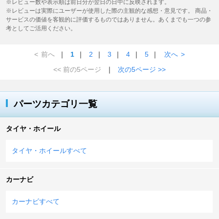
※レビュー数や表示順は前日分が翌日の日中に反映されます。
※レビューは実際にユーザーが使用した際の主観的な感想・意見です。 商品・
サービスの価値を客観的に評価するものではありません。あくまでも一つの参
考としてご活用ください。
<
前へ
｜
1
｜
2
｜
3
｜
4
｜
5
｜
次へ
>
<< 前の5ページ
｜
次の5ページ >>
パーツカテゴリ一覧
タイヤ・ホイール
タイヤ・ホイールすべて
カーナビ
カーナビすべて