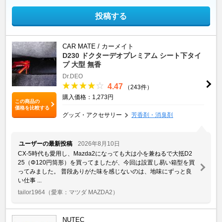
投稿する
CAR MATE / カーメイト
D230 ドクターデオプレミアム シート下タイ
プ 大型 無香
Dr.DEO
4.47
（243件）
購入価格：1,273円
この商品の
価格を比較する
グッズ・アクセサリー
芳香剤・消臭剤
ユーザーの最新投稿
2026年8月10日
CX-5時代も愛用し、Mazda2になっても大は小を兼ねるで大抵D2
25（Φ120円筒形）を買ってましたが、今回は設置し易い箱型を買
ってみました。 普段ありがた味を感じないのは、地味にずっと良
い仕事 ...
tailor1964
（愛車：マツダ MAZDA2）
NUTEC