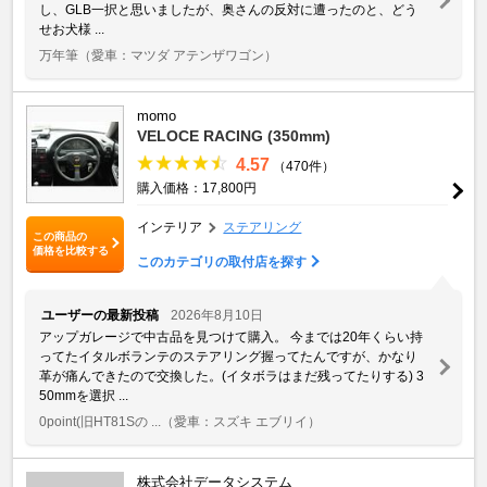
し、GLB一択と思いましたが、奥さんの反対に遭ったのと、どう
せお犬様 ...
万年筆
（愛車：マツダ アテンザワゴン）
momo
VELOCE RACING (350mm)
4.57
（470件）
購入価格：17,800円
インテリア
ステアリング
この商品の
価格を比較する
このカテゴリの取付店を探す
ユーザーの最新投稿
2026年8月10日
アップガレージで中古品を見つけて購入。 今までは20年くらい持
ってたイタルボランテのステアリング握ってたんですが、かなり
革が痛んできたので交換した。(イタボラはまだ残ってたりする) 3
50mmを選択 ...
0point(旧HT81Sの ...
（愛車：スズキ エブリイ）
株式会社データシステム