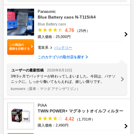
Panasonic
Blue Battery caos N-T115/A4
Blue Battery caos
4.76
（25件）
購入価格：25,000円
この商品の
電装系
バッテリー
価格を比較する
このカテゴリの取付店を探す
ユーザーの最新投稿
2026年8月10日
3年3ヶ月でバッテリーが終わってしまいました。今回は、パナソ
ニックに。しっかり働いてもらえれば、嬉しい限りです。
kumowrx
（愛車：マツダ アテンザワゴン）
PIAA
TWIN POWER+ マグネットオイルフィルター
4.42
（1,701件）
購入価格：2,490円