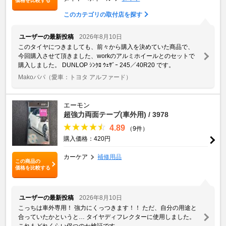
価格を比較する
このカテゴリの取付店を探す
ユーザーの最新投稿
2026年8月10日
このタイヤにつきましても、前々から購入を決めていた商品で、
今回購入させて頂きました、workのアルミホイールとのセットで
購入しました。 DUNLOP ｼﾝｸﾛ ｳｪｻﾞｰ 245／40R20 です。
Makoパパ
（愛車：トヨタ アルファード）
エーモン
超強力両面テープ(車外用) / 3978
4.89
（9件）
購入価格：420円
カーケア
補修用品
この商品の
価格を比較する
ユーザーの最新投稿
2026年8月10日
こっちは車外専用！ 強力にくっつきます！！ ただ、自分の用途と
合っていたかというと… タイヤディフレクターに使用しました。
これもどれくらい保つのか検証です。