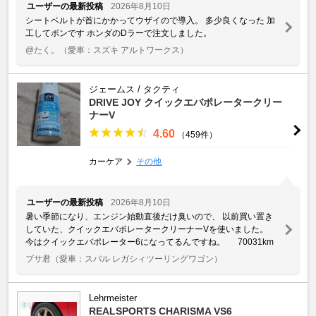
ユーザーの最新投稿
2026年8月10日
シートベルトが首にかかってウザイので導入。 多少良くなった 加
工してポンです ホンダのDラーで注文しました。
@たく。
（愛車：スズキ アルトワークス）
ジェームス / タクティ
DRIVE JOY クイックエバポレータークリー
ナーV
4.60
（459件）
カーケア
その他
ユーザーの最新投稿
2026年8月10日
暑い季節になり、エンジン始動直後だけ臭いので、 以前買い置き
していた、クイックエバポレータークリーナーVを使いました。
今はクイックエバポレーター6になってるんですね。 70031km
ブサ君
（愛車：スバル レガシィツーリングワゴン）
Lehrmeister
REALSPORTS CHARISMA VS6