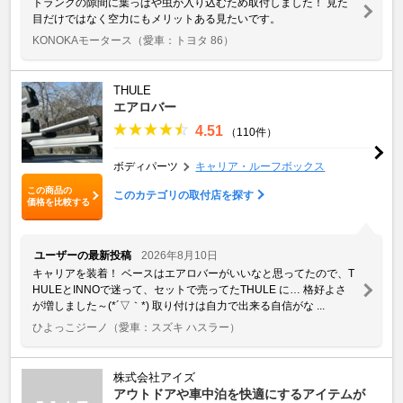
トランクの隙間に葉っぱや虫が入り込むため取付しました！ 見た
目だけではなく空力にもメリットある見たいです。
KONOKAモータース
（愛車：トヨタ 86）
THULE
エアロバー
4.51
（110件）
ボディパーツ
キャリア・ルーフボックス
この商品の
このカテゴリの取付店を探す
価格を比較する
ユーザーの最新投稿
2026年8月10日
キャリアを装着！ ベースはエアロバーがいいなと思ってたので、T
HULEとINNOで迷って、セットで売ってたTHULE に… 格好よさ
が増しました～(*´▽｀*) 取り付けは自力で出来る自信がな ...
ひよっこジーノ
（愛車：スズキ ハスラー）
株式会社アイズ
アウトドアや車中泊を快適にするアイテムが