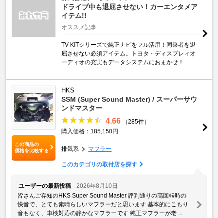
ドライブ中も退屈させない！カーエンタメア
イテム!!
オススメ記事
TV-KITシリーズで純正ナビをフル活用！同乗者を退
屈させない必須アイテム。トヨタ・ディスプレィオ
ーディオの充実もデータシステムにおまかせ！
HKS
SSM (Super Sound Master) / スーパーサウ
ンドマスター
4.66
（285件）
購入価格：185,150円
この商品の
排気系
マフラー
価格を比較する
このカテゴリの取付店を探す
ユーザーの最新投稿
2026年8月10日
皆さんご存知のHKS Super Sound Master 評判通りの高回転時の
快音で、とても素晴らしいマフラーだと思います 基本的にこもり
音もなく、車検対応の静かなマフラーです 純正マフラーが老 ...