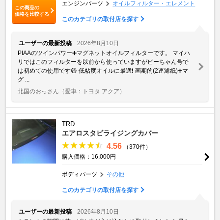
エンジンパーツ
オイルフィルター・エレメント
この商品の
価格を比較する
このカテゴリの取付店を探す
ユーザーの最新投稿
2026年8月10日
PIAAのツインパワー➕マグネットオイルフィルターです。 マイハ
リではこのフィルターを以前から使っていますがピーちゃん号で
は初めての使用です😃 低粘度オイルに最適❗️ 画期的(2連濾紙)➕マ
グ ...
北国のおっさん
（愛車：トヨタ アクア）
TRD
エアロスタビライジングカバー
4.56
（370件）
購入価格：16,000円
ボディパーツ
その他
このカテゴリの取付店を探す
ユーザーの最新投稿
2026年8月10日