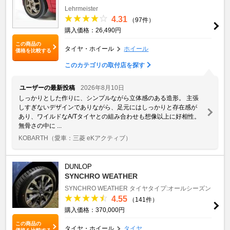
Lehrmeister
4.31
（97件）
購入価格：26,490円
この商品の
タイヤ・ホイール
ホイール
価格を比較する
このカテゴリの取付店を探す
ユーザーの最新投稿
2026年8月10日
しっかりとした作りに、シンプルながら立体感のある造形。 主張
しすぎないデザインでありながら、足元にはしっかりと存在感が
あり、ワイルドなA/Tタイヤとの組み合わせも想像以上に好相性。
無骨さの中に ...
KOBARTH
（愛車：三菱 eKアクティブ）
DUNLOP
SYNCHRO WEATHER
SYNCHRO WEATHER
タイヤタイプ:オールシーズン
4.55
（141件）
購入価格：370,000円
この商品の
タイヤ・ホイール
タイヤ