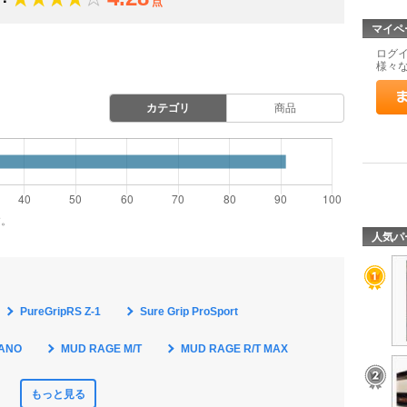
点
マイペ
ログ
様々
カテゴリ
商品
す。
人気パ
PureGripRS Z-1
Sure Grip ProSport
NANO
MUD RAGE M/T
MUD RAGE R/T MAX
もっと見る