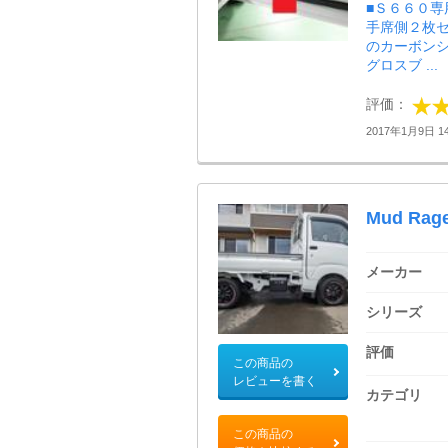
■Ｓ６６０
手席側２枚セ
のカーボンシ
グロスブ ...
評価：
2017年1月9日 14
Mud Rage
メーカー
シリーズ
評価
この商品の
レビューを書く
カテゴリ
この商品の