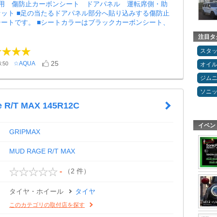
専用 傷防止カーボンシート ドアパネル 運転席側・助
ット ■足の当たるドアパネル部分へ貼り込みする傷防止
ートです。 ■シートカラーはブラックカーボンシート、
注目タ
スタ
25
☆AQUA
:50
オイ
ジム
ソニ
 R/T MAX 145R12C
イベン
GRIPMAX
MUD RAGE R/T MAX
（2 件）
-
タイヤ・ホイール
タイヤ
このカテゴリの取付店を探す