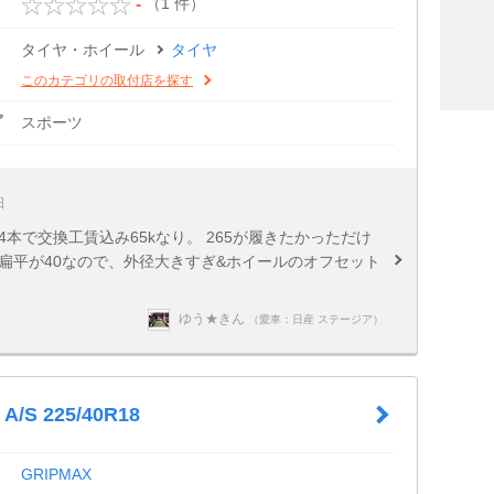
（1 件）
-
タイヤ・ホイール
タイヤ
このカテゴリの取付店を探す
プ
スポーツ
日
本で交換工賃込み65kなり。 265が履きたかっただけ
扁平が40なので、外径大きすぎ&ホイールのオフセット
ゆう★きん
（愛車：日産 ステージア）
 A/S 225/40R18
GRIPMAX