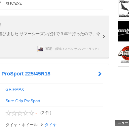
プ
SUV/4X4
日
選びました サマーシーズンだけで３年半持ったので、今
家老
（愛車：スバル サンバートラック）
p ProSport 225/45R18
GRIPMAX
Sure Grip ProSport
（2 件）
-
ニュー
タイヤ・ホイール
タイヤ