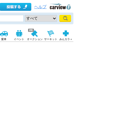
ヘルプ
愛車
イベント
オークション
サーキット
みんカラ＋