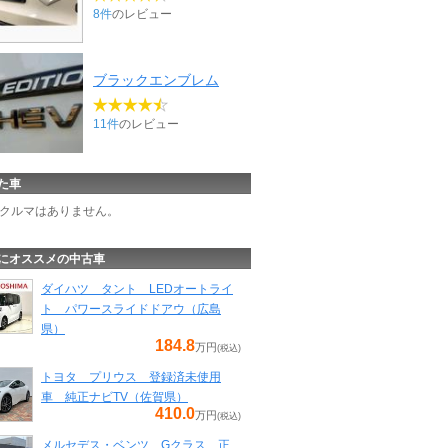
8件
のレビュー
ブラックエンブレム
11件
のレビュー
た車
クルマはありません。
にオススメの中古車
ダイハツ タント LEDオートライ
ト パワースライドドアウ（広島
県）
184.8
万円
(税込)
トヨタ プリウス 登録済未使用
車 純正ナビTV（佐賀県）
410.0
万円
(税込)
メルセデス・ベンツ Gクラス 正