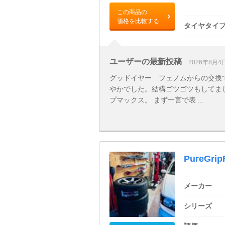
この商品の
価格を比較する
タイヤタイ
ユーザーの最新投稿
2026年8月4
グッドイヤー フェノムからの交換で
やかでした。結構ゴツゴツもしてまし
プマックス。 まず一言で表 ...
PureGrip
メーカー
シリーズ