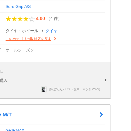
Sure Grip A/S
（4 件）
4.00
タイヤ・ホイール
タイヤ
このカテゴリの取付店を探す
プ
オールシーズン
5日
で購入
さぼてんパパ
（愛車：マツダ CX-3）
 M/T
GRIPMAX