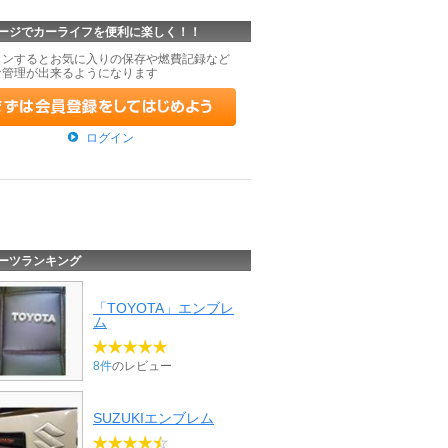
ージでカーライフを便利に楽しく！！
インするとお気に入りの保存や燃費記録など
な管理が出来るようになります
ログイン
ーツランキング
「TOYOTA」エンブレ
ム
8件
のレビュー
SUZUKIエンブレム