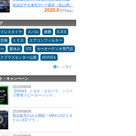
規認定中古車/EQケア継承（富山県）
2020.0
万円
(税込)
グ
ッドレスタイヤ
スバル
燃費
X-ICE
ル交換
ＬＥＤ
エアコンフィルター
ニー
夏休み
STI
カーオーディオ専門店
ックプラスセンター山梨
HONDA
もっと見る
ト・キャンペーン
2026/08/08
【NEW】 トヨタ「カローラ」シリー
ズ専用スピーカーパッケ ...
2026/08/08
製品販売のみも開始！MINI LCI2スタ
イル LEDブラ ...