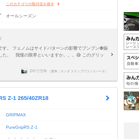
このカテゴリの取付店を探す
プ
オールシーズン
日
す。 フェノムはサイドパターンの影響でブンブン🐝賑
た。 我慢の限界といいますか。。。😅 このグリッ
DIYで万年
（愛車：ホンダ ステップワゴンスパーダ）
RS Z-1 265/40ZR18
GRIPMAX
PureGripRS Z-1