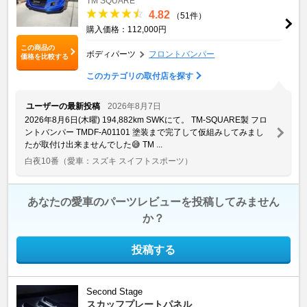
TM SQUARE
4.82
（51件）
購入価格：112,000円
この商品の
ボディパーツ
フロントバンパー
価格を比較する
このカテゴリの取付店を探す
ユーザーの最新投稿
2026年8月7日
2026年8月6日(木曜) 194,882km SWKにて。 TM-SQUARE製 フロ
ントバンパー TMDF-A01101 塗装まで完了して仮組みしてみまし
たが取付け出来ませんでした😅 TM ...
白夜10番
（愛車：スズキ スイフトスポーツ）
あなたの愛車のパーツレビューを投稿してみません
か？
投稿する
Second Stage
スカッフプレートパネル