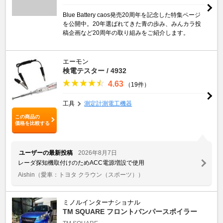
Blue Battery caos発売20周年を記念した特集ページ
を公開中。20年選ばれてきた青の歩み、みんカラ投
稿企画など20周年の取り組みをご紹介します。
エーモン
検電テスター / 4932
4.63
（19件）
工具
測定計測電工機器
この商品の
価格を比較する
ユーザーの最新投稿
2026年8月7日
レーダ探知機取付けのためACC電源増設で使用
Aishin
（愛車：トヨタ クラウン（スポーツ））
ミノルインターナショナル
TM SQUARE フロントバンパースポイラー