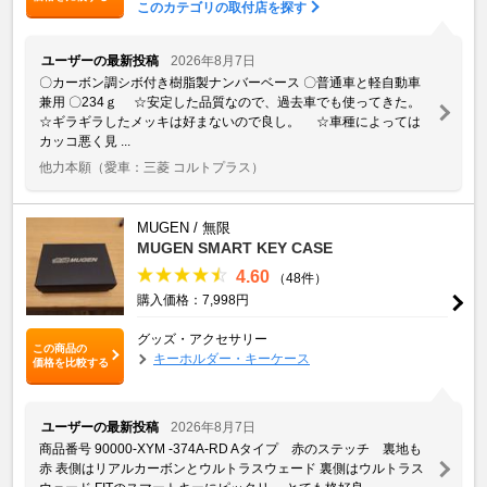
このカテゴリの取付店を探す
ユーザーの最新投稿
2026年8月7日
〇カーボン調シボ付き樹脂製ナンバーベース 〇普通車と軽自動車
兼用 〇234ｇ ☆安定した品質なので、過去車でも使ってきた。
☆ギラギラしたメッキは好まないので良し。 ☆車種によっては
カッコ悪く見 ...
他力本願
（愛車：三菱 コルトプラス）
MUGEN / 無限
MUGEN SMART KEY CASE
4.60
（48件）
購入価格：7,998円
グッズ・アクセサリー
この商品の
キーホルダー・キーケース
価格を比較する
ユーザーの最新投稿
2026年8月7日
商品番号 90000-XYM -374A-RD Aタイプ 赤のステッチ 裏地も
赤 表側はリアルカーボンとウルトラスウェード 裏側はウルトラス