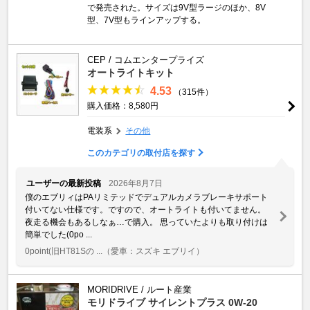
で発売された。サイズは9V型ラージのほか、8V
型、7V型もラインアップする。
CEP / コムエンタープライズ
オートライトキット
4.53
（315件）
購入価格：8,580円
電装系
その他
このカテゴリの取付店を探す
ユーザーの最新投稿
2026年8月7日
僕のエブリィはPAリミテッドでデュアルカメラブレーキサポート
付いてない仕様です。ですので、オートライトも付いてません。
夜走る機会もあるしなぁ…で購入。 思っていたよりも取り付けは
簡単でした(0po ...
0point(旧HT81Sの ...
（愛車：スズキ エブリイ）
MORIDRIVE / ルート産業
モリドライブ サイレントプラス 0W-20