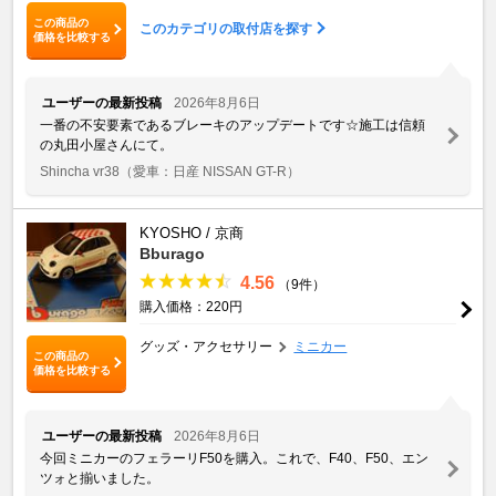
この商品の
このカテゴリの取付店を探す
価格を比較する
ユーザーの最新投稿
2026年8月6日
一番の不安要素であるブレーキのアップデートです☆施工は信頼
の丸田小屋さんにて。
Shincha vr38
（愛車：日産 NISSAN GT-R）
KYOSHO / 京商
Bburago
4.56
（9件）
購入価格：220円
グッズ・アクセサリー
ミニカー
この商品の
価格を比較する
ユーザーの最新投稿
2026年8月6日
今回ミニカーのフェラーリF50を購入。これで、F40、F50、エン
ツォと揃いました。