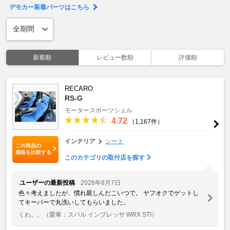
デモカー装着パーツはこちら
新着順
レビュー数順
評価順
RECARO
RS-G
モータースポーツシェル
4.72
（1,167件）
インテリア
シート
この商品の
価格を比較する
このカテゴリの取付店を探す
ユーザーの最新投稿
2026年8月7日
色々考えましたが、慣れ親しんだこいつで。 ヤフオクでゲットし
てキーパーで丸洗いしてもらいました。
くわ。。
（愛車：スバル インプレッサ WRX STI）