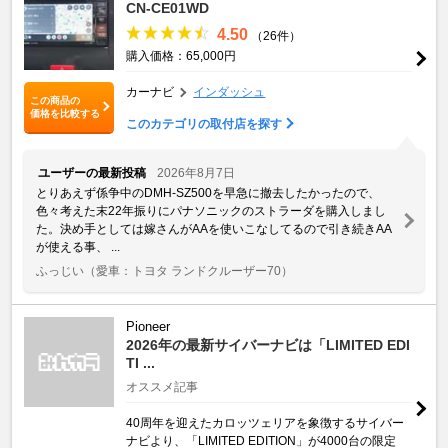
CN-CE01WD
4.50
（26件）
購入価格：65,000円
カーナビ
インダッシュ
この商品の
価格を比較する
このカテゴリの取付店を探す
ユーザーの最新投稿
2026年8月7日
とりあえず係争中のDMH-SZ500を早急に撤去したかったので、
色々考えた末22年振りにパナソニックのストラーダを購入しまし
た。決め手としては嫁さんがAAを使いこなしてるので引き続きAA
が使える事、 ...
ふっじい
（愛車：トヨタ ランドクルーザー70）
Pioneer
2026年の最新サイバーナビは「LIMITED EDI
TI ...
オススメ記事
40周年を迎えたカロッツェリアを象徴するサイバー
ナビより、「LIMITED EDITION」が4000台の限定