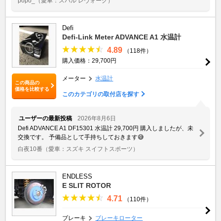
popo_
（愛車：スバル レヴォーグ）
Defi
Defi-Link Meter ADVANCE A1 水温計
4.89
（118件）
購入価格：29,700円
メーター
水温計
この商品の
価格を比較する
このカテゴリの取付店を探す
ユーザーの最新投稿
2026年8月6日
Defi ADVANCE A1 DF15301 水温計 29,700円 購入しましたが、未
交換です。 予備品として手持ちしておきます😅
白夜10番
（愛車：スズキ スイフトスポーツ）
ENDLESS
E SLIT ROTOR
4.71
（110件）
ブレーキ
ブレーキローター