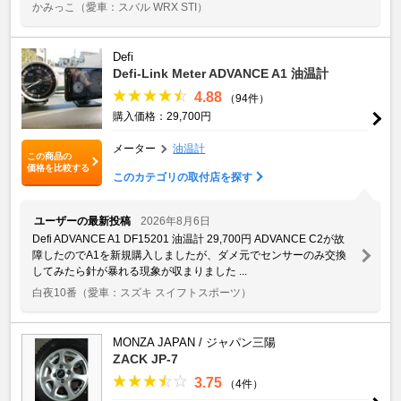
かみっこ
（愛車：スバル WRX STI）
Defi
Defi-Link Meter ADVANCE A1 油温計
4.88
（94件）
購入価格：29,700円
メーター
油温計
この商品の
価格を比較する
このカテゴリの取付店を探す
ユーザーの最新投稿
2026年8月6日
Defi ADVANCE A1 DF15201 油温計 29,700円 ADVANCE C2が故
障したのでA1を新規購入しましたが、ダメ元でセンサーのみ交換
してみたら針が暴れる現象が収まりました ...
白夜10番
（愛車：スズキ スイフトスポーツ）
MONZA JAPAN / ジャパン三陽
ZACK JP-7
3.75
（4件）