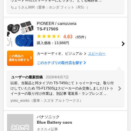
ウェード FITのスマートキーにピッタリ。 とても格好良 ...
ちょうさん98R
（愛車：ホンダ フィット（RS））
PIONEER / carrozzeria
TS-F1750S
4.63
（65件）
購入価格：13,988円
カーオーディオ、ビジュアル
スピーカー
この商品の
価格を比較する
このカテゴリの取付店を探す
ユーザーの最新投稿
2026年8月7日
以前、当製品と同タイプの TS-T450にて トゥイーターは、取り付
けしていたため TS-F1750Sはスピーカーのみ交換しました! (トゥ
イーターの取り付け作業は、別記事 電装系・ランプレンズ ...
yoko_works
（愛車：スズキ アルトワークス）
パナソニック
Blue Battery caos
オススメ記事