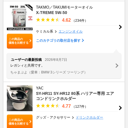
TAKMO／TAKUMIモーターオイル
X-TREME 5W-50
4.62
（234件）
ケミカル系
エンジンオイル
この商品の
このカテゴリの取付店を探す
価格を比較する
ユーザーの最新投稿
2026年8月7日
レガシィと共用です。
ちゃまぷよ
（愛車：BMW 3シリーズ ツーリング）
YAC
SY-HR11 SY-HR12 80系 ハリアー専用 エア
コンドリンクホルダー
4.77
（127件）
グッズ・アクセサリー
ドリンクホルダー
この商品の
価格を比較する