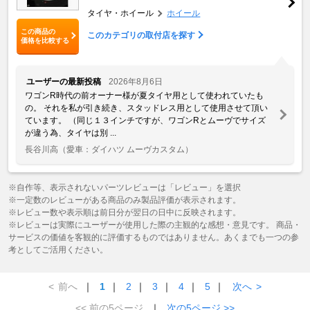
タイヤ・ホイール
ホイール
この商品の
このカテゴリの取付店を探す
価格を比較する
ユーザーの最新投稿
2026年8月6日
ワゴンR時代の前オーナー様が夏タイヤ用として使われていたも
の。 それを私が引き続き、スタッドレス用として使用させて頂い
ています。 （同じ１３インチですが、ワゴンRとムーヴでサイズ
が違う為、タイヤは別 ...
長谷川高
（愛車：ダイハツ ムーヴカスタム）
※自作等、表示されないパーツレビューは「レビュー」を選択
※一定数のレビューがある商品のみ製品評価が表示されます。
※レビュー数や表示順は前日分が翌日の日中に反映されます。
※レビューは実際にユーザーが使用した際の主観的な感想・意見です。 商品・
サービスの価値を客観的に評価するものではありません。あくまでも一つの参
考としてご活用ください。
<
前へ
｜
1
｜
2
｜
3
｜
4
｜
5
｜
次へ
>
<< 前の5ページ
｜
次の5ページ >>