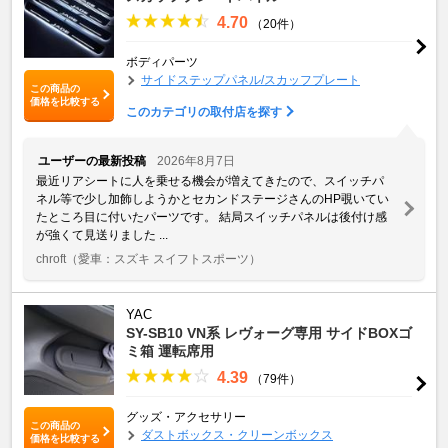
4.70
（20件）
ボディパーツ
サイドステップパネル/スカッフプレート
この商品の
価格を比較する
このカテゴリの取付店を探す
ユーザーの最新投稿
2026年8月7日
最近リアシートに人を乗せる機会が増えてきたので、スイッチパ
ネル等で少し加飾しようかとセカンドステージさんのHP覗いてい
たところ目に付いたパーツです。 結局スイッチパネルは後付け感
が強くて見送りました ...
chroft
（愛車：スズキ スイフトスポーツ）
YAC
SY-SB10 VN系 レヴォーグ専用 サイドBOXゴ
ミ箱 運転席用
4.39
（79件）
グッズ・アクセサリー
この商品の
ダストボックス・クリーンボックス
価格を比較する