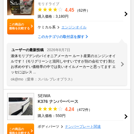
モリドライブ
4.45
（62件）
購入価格：3,180円
この商品の
ケミカル系
エンジンオイル
価格を比較する
このカテゴリの取付店を探す
ユーザーの最新投稿
2026年8月7日
液体モリブデンのパイオニアメーカー ルート産業のエンジンオイ
ルです！ (モリグリーンと混同しやすいですが別の会社です) 割と
お求めやすい価格帯の中では良いオイルメーカーと思ってます エ
ッセにはレス ...
ok@mo
（愛車：スバル プレオプラス）
SEIWA
K376 ナンバーベース
4.24
（472件）
購入価格：550円
ボディパーツ
ナンバープレート関連
この商品の
価格を比較する