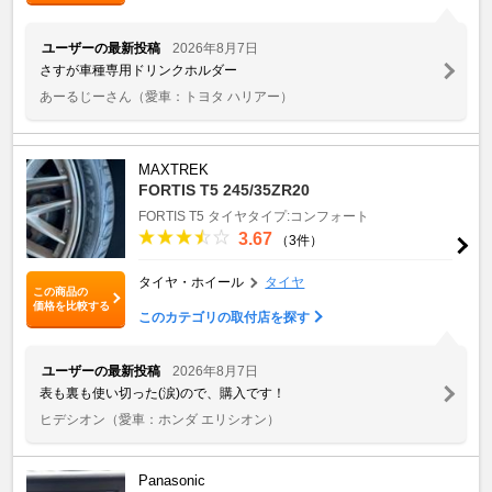
ユーザーの最新投稿
2026年8月7日
さすが車種専用ドリンクホルダー
あーるじーさん
（愛車：トヨタ ハリアー）
MAXTREK
FORTIS T5 245/35ZR20
FORTIS T5
タイヤタイプ:コンフォート
3.67
（3件）
タイヤ・ホイール
タイヤ
この商品の
価格を比較する
このカテゴリの取付店を探す
ユーザーの最新投稿
2026年8月7日
表も裏も使い切った(涙)ので、購入です！
ヒデシオン
（愛車：ホンダ エリシオン）
Panasonic