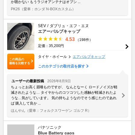
か聴かない もうラジオアンテナはオプシ ...
PK26
（愛車：ホンダ N-BOXカスタム）
SEV / ダブリュ・エフ・エヌ
エアーバルブキャップ
4.53
（198件）
定価：35,200円
タイヤ・ホイール
エアバルブキャップ
この商品の
価格を比較する
このカテゴリの取付店を探す
ユーザーの最新投稿
2026年8月9日
ちょっとお高く眉唾ものですが、 なんとなーく ロードノイズが軽
減されたような… タイヤからのコツコツした感触が軽減されたよ
うな…気がしています。 気の持ちようなのでそう感じたのであれ
ば 購入して良か ...
ほんやん
（愛車：フォルクスワーゲン ゴルフ R）
パナソニック
Blue Battery caos