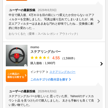
ユーザーの最新投稿
2026年8月9日
中古で購入後、4万キロを目の前にいつ変えたか分からないエアフ
ィルターを交換しました。 写真は撮り忘れてしまいましたが、純
正エアフィルターはまあまあな汚れと砂埃でしたね… 交換後に劇
的に何か変わった ...
おらつくるた
（愛車：スバル レガシィ アウトバック）
momo
ステアリングカバー
4.55
（1,598件）
購入価格：1,980円
インテリア
ステアリングカバー
この商品の
価格を比較する
このカテゴリの取付店を探す
ユーザーの最新投稿
2026年8月9日
ステアリングカバーが欲しいと 思っていた所、Yahoo!のディスカ
ウント品 を見つけたので購入しました。 太さも手触りも良くて良
い買い物でした。