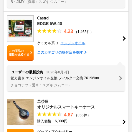
B・JIMY
（愛車：スズキ ジムニー）
Castrol
EDGE 5W-40
4.23
（1,463件）
ケミカル系
エンジンオイル
この商品の
このカテゴリの取付店を探す
価格を比較する
ユーザーの最新投稿
2026年8月9日
覚え書き エンジンオイル交換 フィルター交換 76196km
チョコテツ
（愛車：スズキ ジムニー）
革茶屋
オリジナルスマートキーケース
4.87
（356件）
購入価格：6,000円
グッズ・アクセサリー