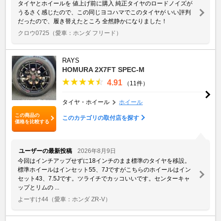
タイヤとホイールを 値上げ前に購入 純正タイヤのロードノイズが
うるさく感じたので、この同じヨコハマでこのタイヤが いい評判
だったので、履き替えたところ 全然静かになりました！
クロウ0725
（愛車：ホンダ フリード）
RAYS
HOMURA 2X7FT SPEC-M
4.91
（11件）
タイヤ・ホイール
ホイール
この商品の
このカテゴリの取付店を探す
価格を比較する
ユーザーの最新投稿
2026年8月9日
今回はインチアップせずに18インチのまま標準のタイヤを移設。
標準ホイールはインセット55、7Jですがこちらのホイールはイン
セット43、7.5Jです。ツライチでカッコいいです。センターキャ
ップとリムの ...
よーすけ44
（愛車：ホンダ ZR-V）