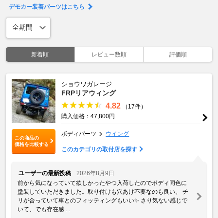
デモカー装着パーツはこちら
新着順
レビュー数順
評価順
ショウワガレージ
FRPリアウィング
4.82
（17件）
購入価格：47,800円
ボディパーツ
ウイング
この商品の
価格を比較する
このカテゴリの取付店を探す
ユーザーの最新投稿
2026年8月9日
前から気になっていて欲しかったやつ入荷したのでボディ同色に
塗装していただきました。取り付けも穴あけ不要なのも良い。 チ
リが合っていて車とのフィッティングもいい✨️ さり気ない感じで
いて、でも存在感 ...