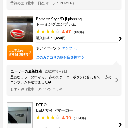
黄銅の主
（愛車：日産 オーラ e-POWER）
Batberry Style/Fuji planning
ドーミングエンブレム
4.47
（89件）
購入価格：1,650円
ボディパーツ
エンブレム
この商品の
価格を比較する
このカテゴリの取付店を探す
ユーザーの最新投稿
2026年8月9日
豊富なカラーの中から、 赤のスターターボタンに合わせて、 赤の
エンブレムを選びました❤️
もずく@
（愛車：ダイハツ ロッキー）
DEPO
LED サイドマーカー
4.39
（114件）