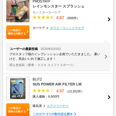
PROSTAFF
レインモンスター スプラッシュ
モンスターカーケア
4.67
（666件）
カーケア
ガラス・ウィンドウケア
この商品の
価格を比較する
ユーザーの最新投稿
2026年8月9日
プロスタッフ様のインプレッション企画でいただきました。 暑い
けど、気合いいれて施工します！
萌え色係長
（愛車：スズキ スイフトスポーツ）
BLITZ
SUS POWER AIR FILTER LM
4.07
（13,352件）
購入価格：6,600円
吸気系
エアクリーナー
この商品の
価格を比較する
このカテゴリの取付店を探す