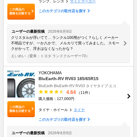
ランプ、レンズ
サイドマーカー
この商品の
このカテゴリの取付店を探す
価格を比較する
ユーザーの最新投稿
2026年8月9日
クリスタルが浮いてて… ランクル100用がつく？らしく メーカー
不明品ですが、一か八かで、 メルカリで買ってみました。 スモー
クがかって、浮きはなくなったかな？
えいめい
（愛車：トヨタ ランドクルーザー70）
YOKOHAMA
BluEarth-RV RV03 185/65R15
BluEarth
BluEarth-RV RV03
タイヤタイプ:エコ
4.64
（11件）
購入価格：127,000円
この商品の
タイヤ・ホイール
タイヤ
価格を比較する
このカテゴリの取付店を探す
ユーザーの最新投稿
2026年8月9日