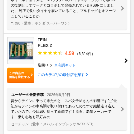
の復刻としてワークとコラボして発売されているRS8Rにしまし
た。 純正で良いタイヤを履いていること、ブルドッグをオマージ
ュしていることか ...
Y.R96
（愛車：ホンダ スーパーワン）
TEIN
FLEX Z
4.59
（6,314件）
足回り
車高調キット
この商品の
このカテゴリの取付店を探す
価格を比較する
ユーザーの最新投稿
2026年8月9日
昔からテインに乗って来たのと、スバ女子Ｍさんの影響です^_^最
初からテインの車高調が取り付けてあったのですが結構走り込ん
でいたので、今回思い切って新調です！流石、老舗メーカーで
す…乗り心地も私好みの ...
セーチャン
（愛車：スバル インプレッサ WRX STI）