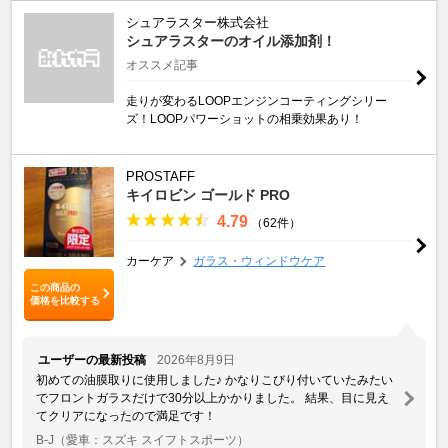
シュアラスター株式会社
シュアラスターのオイル添加剤！
オススメ記事
走りが変わるLOOPエンジンコーティングシリー
ズ！LOOPパワーショットの相乗効果あり！
PROSTAFF
キイロビン ゴールド PRO
4.79
（62件）
カーケア
ガラス・ウィンドウケア
この商品の
価格を比較する
ユーザーの最新投稿
2026年8月9日
初めての油膜取りに使用しました♪ かなりこびり付いていたみたい
でフロントガラスだけで30分以上かかりました。 結果、目に見え
てクリアになったので満足です！
B-J
（愛車：スズキ スイフトスポーツ）