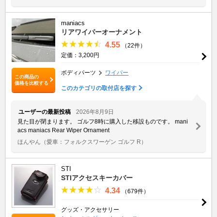
maniacs
リアワイパーオーナメント
4.55
（22件）
定価：3,200円
ボディパーツ
ワイパー
この商品の
価格を比較する
このカテゴリの取付店を探す
ユーザーの最新投稿
2026年8月9日
見た目が閉まります。 ゴルフ8時に購入した移設ものです。 mani
acs maniacs Rear Wiper Ornament
ほんやん
（愛車：フォルクスワーゲン ゴルフ R）
STI
STIアクセスキーカバー
4.34
（679件）
グッズ・アクセサリー