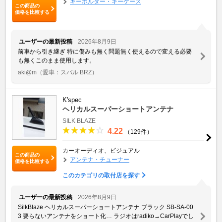
キーホルダー・キーケース
この商品の
価格を比較する
ユーザーの最新投稿
2026年8月9日
前車から引き継ぎ 特に傷みも無く問題無く使えるので変える必要
も無くこのまま使用します。
aki@m
（愛車：スバル BRZ）
K'spec
ヘリカルスーパーショートアンテナ
SILK BLAZE
4.22
（129件）
カーオーディオ、ビジュアル
この商品の
アンテナ・チューナー
価格を比較する
このカテゴリの取付店を探す
ユーザーの最新投稿
2026年8月9日
SilkBlaze ヘリカルスーパーショートアンテナ ブラック SB-SA-00
3 要らないアンテナをショート化… ラジオはradiko→CarPlayでし