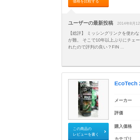
価格を比較する
ユーザーの最新投稿
2014年8月1
【総評】 ミッシングリンクを使わな
が難。 そこで10年以上ぶりにチェ
れたので評判の良い？FIN ...
EcoTech 
メーカー
評価
購入価格
この商品の
レビューを書く
カテゴリ