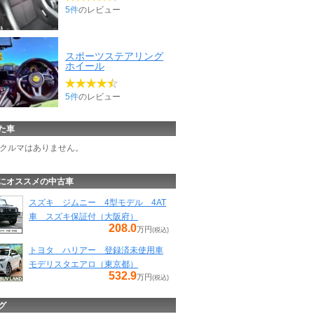
5件
のレビュー
スポーツステアリング
ホイール
5件
のレビュー
た車
クルマはありません。
にオススメの中古車
スズキ ジムニー 4型モデル 4AT
車 スズキ保証付（大阪府）
208.0
万円
(税込)
トヨタ ハリアー 登録済未使用車
モデリスタエアロ（東京都）
532.9
万円
(税込)
グ