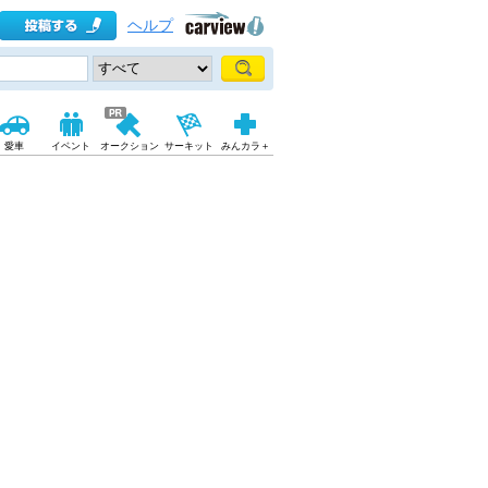
ヘルプ
愛車
イベント
オークション
サーキット
みんカラ＋