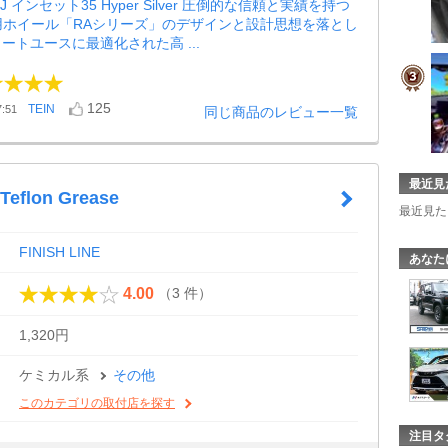
5J インセット35 Hyper Silver 圧倒的な信頼と実績を持つ
GT用ホイール「RAシリーズ」のデザインと設計思想を落とし
ートユースに最適化された高 ...
125
TEIN
:51
同じ商品のレビュー一覧
最近見
Teflon Grease
最近見た
FINISH LINE
あなた
（3 件）
4.00
1,320円
ケミカル系
その他
このカテゴリの取付店を探す
注目タ