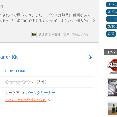
ミシ
4日
オイ
てきたので買ってみました。 グリスは無数に種類があり
カー
あるので、多目的で使えるものを探しました。 個人的に
愛車
京都
さまさま＠愛知
（愛車：その他 その他）
イベン
aner Kit
FINISH LINE
（2 件）
-
カーケア
パーツクリーナー
このカテゴリの取付店を探す