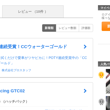
マイペ
レビュー
（10件 ）
ログ
様々
新着順
レビュー数順
評価順
年連続受賞！CCウォーターゴールド
拭くだけで愛車がツヤピカに！POTY連続受賞中の「CC
ゴールド」
人気パ
株式会社プロスタッフ
cing GTC02
95 （ハッチバック）