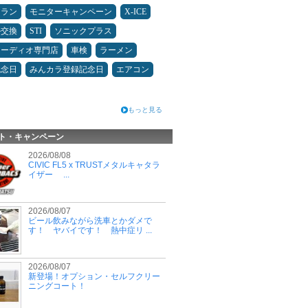
ュラン
モニターキャンペーン
X-ICE
ル交換
STI
ソニックプラス
オーディオ専門店
車検
ラーメン
記念日
みんカラ登録記念日
エアコン
もっと見る
ト・キャンペーン
2026/08/08
CIVIC FL5 x TRUSTメタルキャタラ
イザー ...
2026/08/07
ビール飲みながら洗車とかダメで
す！ ヤバイです！ 熱中症リ ...
2026/08/07
新登場！オプション・セルフクリー
ニングコート！