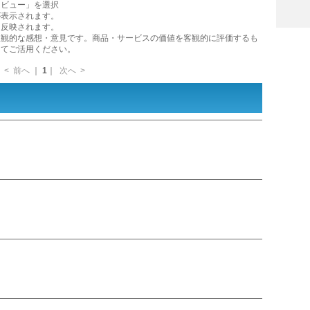
レビュー」を選択
が表示されます。
に反映されます。
主観的な感想・意見です。商品・サービスの価値を客観的に評価するも
してご活用ください。
<
前へ
｜
1
｜
次へ
>