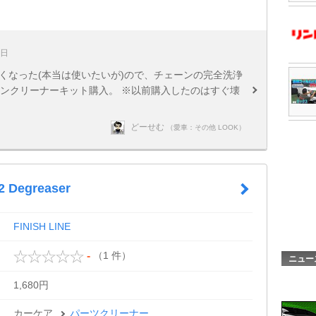
2日
くなった(本当は使いたいが)ので、チェーンの完全洗浄
ーンクリーナーキット購入。 ※以前購入したのはすぐ壊
どーせむ
（愛車：その他 LOOK）
2 Degreaser
FINISH LINE
（1 件）
-
ニュー
1,680円
カーケア
パーツクリーナー