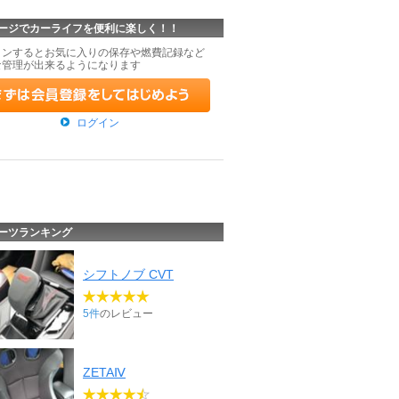
ージでカーライフを便利に楽しく！！
インするとお気に入りの保存や燃費記録など
な管理が出来るようになります
ログイン
ーツランキング
シフトノブ CVT
5件
のレビュー
ZETAⅣ