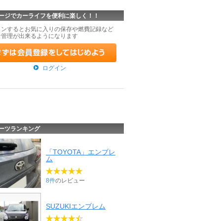
ージでカーライフを便利に楽しく！！
インするとお気に入りの保存や燃費記録など
な管理が出来るようになります
ログイン
ーツランキング
「TOYOTA」エンブレ
ム
8件
のレビュー
SUZUKIエンブレム