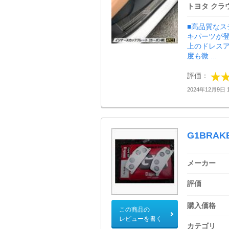
トヨタ クラ
■高品質な
キパーツが
上のドレスア
度も微 ...
評価：
2024年12月9日 1
G1BRAK
メーカー
評価
購入価格
この商品の
レビューを書く
カテゴリ