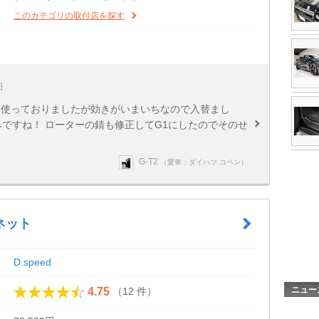
このカテゴリの取付店を探す
日
ッド使っておりましたが効きがいまいちなので入替まし
みですね！ ローターの錆も修正してG1にしたのでそのせ
G-T2
（愛車：ダイハツ コペン）
ネット
D.speed
ニュー
（12 件）
4.75