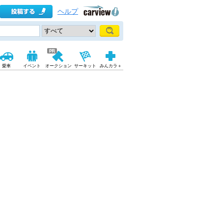
ヘルプ
愛車
イベント
オークション
サーキット
みんカラ＋