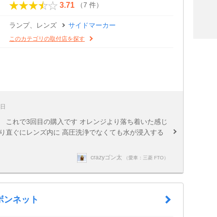
（7 件）
3.71
ランプ、レンズ
サイドマーカー
このカテゴリの取付店を探す
7日
 これで3回目の購入です オレンジより落ち着いた感じ
り直ぐにレンズ内に 高圧洗浄でなくても水が浸入する
crazyゴン太
（愛車：三菱 FTO）
ボンネット