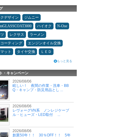
グ
ックデザイン
ジムニー
umGLASSCOAT3000
ハイオク
N-One
ハツ
レクサス
ラーメン
スコーティング
エンジンオイル交換
アマット
タイヤ交換
ＬＥＤ
もっと見る
ト・キャンペーン
2026/08/06
眩しい！ 夜間の作業・洗車・BB
Q・キャンプ・防災用品とし ...
2026/08/06
レヴォーグVN系 ノンレジケーブ
ル・ヒューズ・LED取付 ...
2026/08/06
創業50年！！ 30％OFF！！ 5年