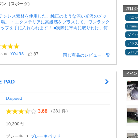
ウン（スポーツ）
注目タ
ステンレス素材を使用した、純正のような深い光沢のメッ
ソニ
登場。 ・エクステリアに高級感をプラスして、ワンランク
Premi
ップを手に入れられます！ ■実際に車両に取り付け、何
ダイ
ガラ
フロ
87
YOURS
8:10
同じ商品のレビュー一覧
イベン
E PAD
D.speed
（281 件）
3.68
10,300円
ブレーキ
ブレーキパッド