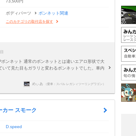
73,500円
ボディパーツ
ボンネット関連
このカテゴリの取付店を探す
8日
状 FRPボンネット 通常のボンネットとは違いエアロ形状で大
ていて見た目もガラリと変わるボンネットでした。車内
めぃあ
（愛車：スバル レガシィツーリングワゴン）
ーカー スモーク
D.speed