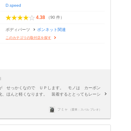
D.speed
（90 件）
4.38
ボディパーツ
ボンネット関連
このカテゴリの取付店を探す
日
が せっかくなので ＵＰします。 モノは カーボン
化、ほんと軽くなります。 装着するととってもレーシ
フミャ
（愛車：スバル プレオ）