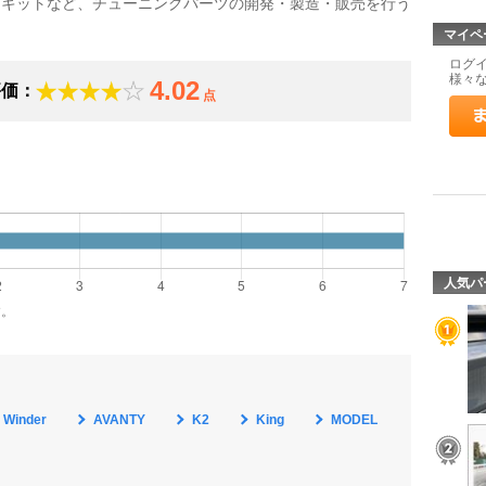
ーキットなど、チューニングパーツの開発・製造・販売を行う
マイペ
ログ
様々
4.02
評価：
点
）
人気パ
す。
 Winder
AVANTY
K2
King
MODEL