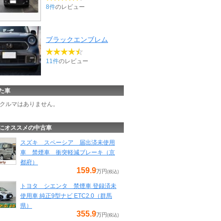
8件
のレビュー
ブラックエンブレム
11件
のレビュー
た車
クルマはありません。
にオススメの中古車
スズキ スペーシア 届出済未使用
車 禁煙車 衝突軽減ブレーキ（京
都府）
159.9
万円
(税込)
トヨタ シエンタ 禁煙車 登録済未
使用車 純正9型ナビ ETC2.0（群馬
県）
355.9
万円
(税込)