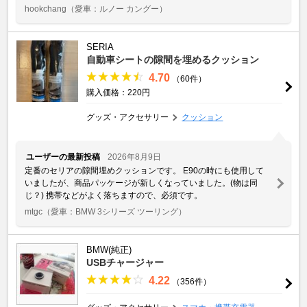
hookchang
（愛車：ルノー カングー）
SERIA
自動車シートの隙間を埋めるクッション
4.70
（60件）
購入価格：220円
グッズ・アクセサリー
クッション
ユーザーの最新投稿
2026年8月9日
定番のセリアの隙間埋めクッションです。 E90の時にも使用して
いましたが、商品パッケージが新しくなっていました。(物は同
じ？) 携帯などがよく落ちますので、必須です。
mtgc
（愛車：BMW 3シリーズ ツーリング）
BMW(純正)
USBチャージャー
4.22
（356件）