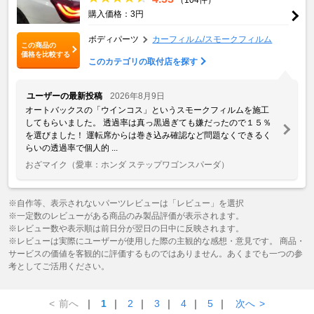
購入価格：3円
ボディパーツ
カーフィルム/スモークフィルム
この商品の
価格を比較する
このカテゴリの取付店を探す
ユーザーの最新投稿
2026年8月9日
オートバックスの「ウインコス」というスモークフィルムを施工
してもらいました。 透過率は真っ黒過ぎても嫌だったので１５％
を選びました！ 運転席からは巻き込み確認など問題なくできるく
らいの透過率で個人的 ...
おざマイク
（愛車：ホンダ ステップワゴンスパーダ）
※自作等、表示されないパーツレビューは「レビュー」を選択
※一定数のレビューがある商品のみ製品評価が表示されます。
※レビュー数や表示順は前日分が翌日の日中に反映されます。
※レビューは実際にユーザーが使用した際の主観的な感想・意見です。 商品・
サービスの価値を客観的に評価するものではありません。あくまでも一つの参
考としてご活用ください。
<
前へ
｜
1
｜
2
｜
3
｜
4
｜
5
｜
次へ
>