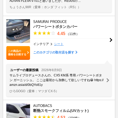
ADVAN FLEVA V701と迷いましたが、RE005の ...
ちょうさん98R
（愛車：ホンダ フィット（RS））
SAMURAI PRODUCE
パワーシートボタンカバー
4.45
（11件）
インテリア
シート
この商品の
このカテゴリの取付店を探す
価格を比較する
ユーザーの最新投稿
2026年8月9日
サムライプロデュースさんの、CX5 KM系 専用 パワーシートボタ
ン ガーニッシュ。 ここは最初から加飾して欲しいですね😁 https://
amzn.asia/d/0bQYo81y
ひろGOGO
（愛車：マツダ CX-5）
AUTOBACS
断熱スモークフィルム(UVカット)
4.53
（104件）