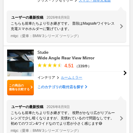
グッズ・アクセサリー
スマホ・携帯充電器
ユーザーの最新投稿
2026年8月9日
こちらも前車たちより引き継ぎです。 普段はMagsafeワイヤレス
充電スマホホルダーに繋げています。
mtgc
（愛車：BMW 3シリーズ ツーリング）
Studie
Wide Angle Rear View Mirror
4.51
（339件）
インテリア
ルームミラー
この商品の
このカテゴリの取付店を探す
価格を比較する
ユーザーの最新投稿
2026年8月9日
こちらも前車たちより引き継ぎです。 視野がかなり広がりブルー
レンズで少し暗くなりますが、見慣れているので問題なしです。
初めてのワゴン&ワイドなのでより窓が小さく感じます😅
mtgc
（愛車：BMW 3シリーズ ツーリング）