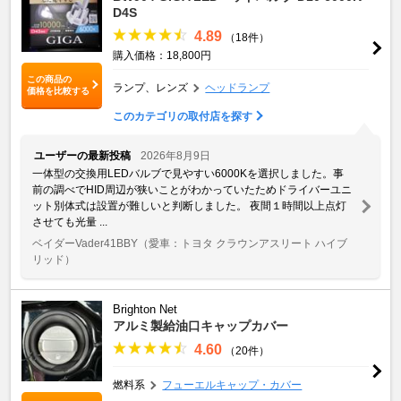
D4S
4.89
（18件）
購入価格：18,800円
この商品の
ランプ、レンズ
ヘッドランプ
価格を比較する
このカテゴリの取付店を探す
ユーザーの最新投稿
2026年8月9日
一体型の交換用LEDバルブで見やすい6000Kを選択しました。事
前の調べでHID周辺が狭いことがわかっていたためドライバーユニ
ット別体式は設置が難しいと判断しました。 夜間１時間以上点灯
させても光量 ...
ベイダーVader41BBY
（愛車：トヨタ クラウンアスリート ハイブ
リッド）
Brighton Net
アルミ製給油口キャップカバー
4.60
（20件）
燃料系
フューエルキャップ・カバー