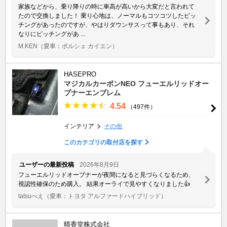
家族などから、乗り降りの時に車高が高いから大変だと言われて
たので交換しました！ 乗り心地は、ノーマルもコツコツしたピッ
チングがあったのですが、やはりダウンサスって事もあり、それ
なりにピッチングがあ ...
M.KEN
（愛車：ポルシェ カイエン）
HASEPRO
マジカルカーボンNEO フューエルリッドオー
プナーエンブレム
4.54
（497件）
インテリア
その他
このカテゴリの取付店を探す
ユーザーの最新投稿
2026年8月9日
フューエルリッドオープナーが夜間になると見づらくなるため、
視認性確保のため購入。 結果オーライで見やすくなりました👍
tatsuべえ
（愛車：トヨタ アルファードハイブリッド）
晴香堂株式会社