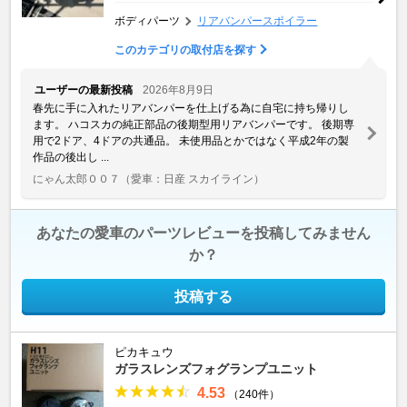
ボディパーツ
リアバンパースポイラー
このカテゴリの取付店を探す
ユーザーの最新投稿
2026年8月9日
春先に手に入れたリアバンパーを仕上げる為に自宅に持ち帰りし
ます。 ハコスカの純正部品の後期型用リアバンパーです。 後期専
用で2ドア、4ドアの共通品。 未使用品とかではなく平成2年の製
作品の後出し ...
にゃん太郎００７
（愛車：日産 スカイライン）
あなたの愛車のパーツレビューを投稿してみません
か？
投稿する
ピカキュウ
ガラスレンズフォグランプユニット
4.53
（240件）