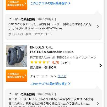
この商品の
このカテゴリの取付店を探す
価格を比較する
ユーザーの最新投稿
2026年8月9日
Amazonでポチッった、給油口キャップ。 間違えて軽油を入れな
いように💦 https://amzn.asia/d/0aCUyoox
ひろGOGO
（愛車：マツダ CX-5）
BRIDGESTONE
POTENZA Adrenalin RE005
POTENZA Adrenalin RE005
タイヤタイプ:スポーツ
4.70
（76件）
購入価格：68,800円
この商品の
タイヤ・ホイール
タイヤ
価格を比較する
このカテゴリの取付店を探す
ユーザーの最新投稿
2026年8月9日
サイズ 195/55R15 NEOVA AD08Rが8年落ちで、安全性に不安を
覚えたのと、乗り心地が悪く煩く感じだしたので交換しました。