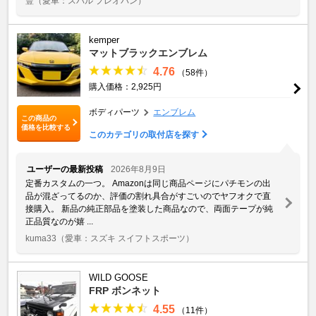
豐
（愛車：スバル プレオバン）
kemper
マットブラックエンブレム
4.76
（58件）
購入価格：2,925円
ボディパーツ
エンブレム
この商品の
価格を比較する
このカテゴリの取付店を探す
ユーザーの最新投稿
2026年8月9日
定番カスタムの一つ。 Amazonは同じ商品ページにパチモンの出
品が混ざってるのか、評価の割れ具合がすごいのでヤフオクで直
接購入。 新品の純正部品を塗装した商品なので、両面テープが純
正品質なのが嬉 ...
kuma33
（愛車：スズキ スイフトスポーツ）
WILD GOOSE
FRP ボンネット
4.55
（11件）