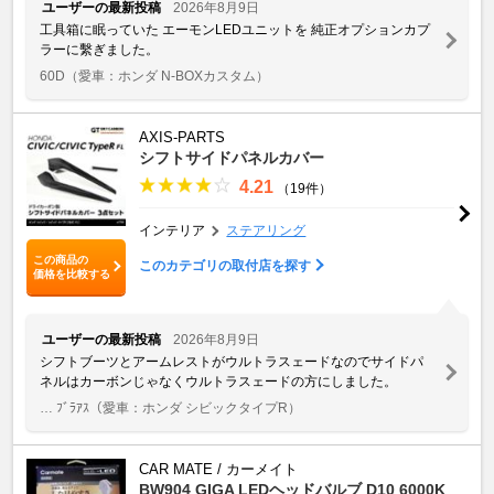
ユーザーの最新投稿
2026年8月9日
工具箱に眠っていた エーモンLEDユニットを 純正オプションカプ
ラーに繫ぎました。
60D
（愛車：ホンダ N-BOXカスタム）
AXIS-PARTS
シフトサイドパネルカバー
4.21
（19件）
インテリア
ステアリング
この商品の
このカテゴリの取付店を探す
価格を比較する
ユーザーの最新投稿
2026年8月9日
シフトブーツとアームレストがウルトラスェードなのでサイドパ
ネルはカーボンじゃなくウルトラスェードの方にしました。
… ﾌﾞﾗｱｽ
（愛車：ホンダ シビックタイプR）
CAR MATE / カーメイト
BW904 GIGA LEDヘッドバルブ D10 6000K