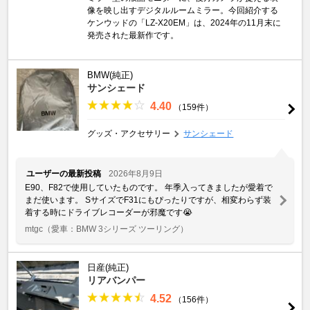
像を映し出すデジタルルームミラー。今回紹介する
ケンウッドの「LZ-X20EM」は、2024年の11月末に
発売された最新作です。
BMW(純正)
サンシェード
4.40
（159件）
グッズ・アクセサリー
サンシェード
ユーザーの最新投稿
2026年8月9日
E90、F82で使用していたものです。 年季入ってきましたが愛着で
まだ使います。 SサイズでF31にもぴったりですが、相変わらず装
着する時にドライブレコーダーが邪魔です😭
mtgc
（愛車：BMW 3シリーズ ツーリング）
日産(純正)
リアバンパー
4.52
（156件）