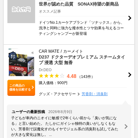
世界が認めた品質 SONAX待望の新商品
オススメ記事
ドイツNo.1カーケアブランド「ソナックス」から、
洗浄と同時に強力な撥水性とツヤ効果を与えるコー
ティングシャンプーが新登場
CAR MATE / カーメイト
D237 ドクターデオプレミアム スチームタイ
プ 浸透 大型 無香
Dr.DEO
4.48
（143件）
購入価格：900円
この商品の
価格を比較する
グッズ・アクセサリー
芳香剤・消臭剤
ユーザーの最新投稿
2026年8月9日
子どもが車内のニオイに敏感で2年くらい前から「臭いが気にな
る」と言い始めた。 たしかにガイシゃ独特の臭いがしなくもな
い。芳香剤で誤魔化すのもイヤでジェル系の消臭剤も試してみた
が大きな変化は無し。 ...