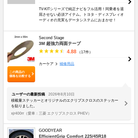
TV-KITシリーズで純正ナビをフル活用！同乗者を退
屈させない必須アイテム。トヨタ・ディスプレィオ
ーディオの充実もデータシステムにおまかせ！
Second Stage
3M 超強力両面テープ
4.88
（17件）
カーケア
補修用品
この商品の
価格を比較する
ユーザーの最新投稿
2026年8月10日
積載量ステッカーとオリジナルのエクリプスクロスのステッカー
を貼りました。
xjr400rr
（愛車：三菱 エクリプスクロス PHEV）
GOODYEAR
EfficientGrip Comfort 225/45R18