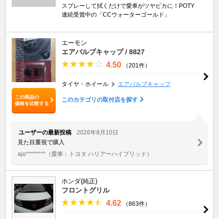
スプレーして拭くだけで愛車がツヤピカに！POTY
連続受賞中の「CCウォーターゴールド」
エーモン
エアバルブキャップ / 8827
4.50
（201件）
タイヤ・ホイール
エアバルブキャップ
この商品の
このカテゴリの取付店を探す
価格を比較する
ユーザーの最新投稿
2026年8月10日
見た目重視で購入
ajo********
（愛車：トヨタ ハリアーハイブリッド）
ホンダ(純正)
フロントグリル
4.62
（863件）