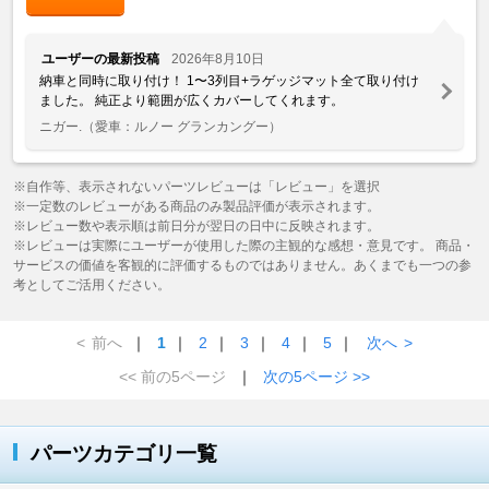
ユーザーの最新投稿
2026年8月10日
納車と同時に取り付け！ 1〜3列目+ラゲッジマット全て取り付け
ました。 純正より範囲が広くカバーしてくれます。
ニガー.
（愛車：ルノー グランカングー）
※自作等、表示されないパーツレビューは「レビュー」を選択
※一定数のレビューがある商品のみ製品評価が表示されます。
※レビュー数や表示順は前日分が翌日の日中に反映されます。
※レビューは実際にユーザーが使用した際の主観的な感想・意見です。 商品・
サービスの価値を客観的に評価するものではありません。あくまでも一つの参
考としてご活用ください。
<
前へ
｜
1
｜
2
｜
3
｜
4
｜
5
｜
次へ
>
<< 前の5ページ
｜
次の5ページ >>
パーツカテゴリ一覧