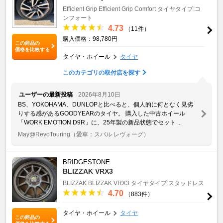
Efficient Grip
Efficient Grip Comfort
タイヤタイプ:コ
ンフォート
4.73
（11件）
購入価格：98,780円
この商品の
価格を比較する
タイヤ・ホイール
タイヤ
このカテゴリの取付店を探す
ユーザーの最新投稿
2026年8月10日
BS、YOKOHAMA、DUNLOPと比べると、個人的に何となく見劣
りする感があるGOODYEARのタイヤ。 購入した中古ホイール
「WORK EMOTION D9R」に、25年製の新品状態でセット ...
May@RevoTouring
（愛車：スバル レヴォーグ）
BRIDGESTONE
BLIZZAK VRX3
BLIZZAK
BLIZZAK VRX3
タイヤタイプ:スタッドレス
4.70
（883件）
タイヤ・ホイール
タイヤ
この商品の