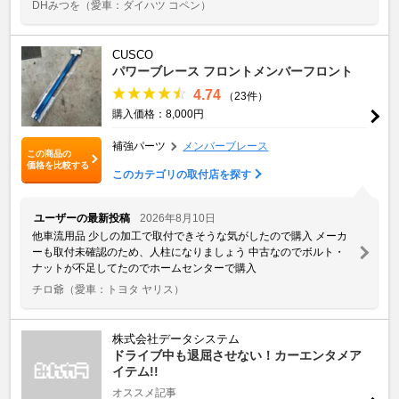
DHみつを
（愛車：ダイハツ コペン）
CUSCO
パワーブレース フロントメンバーフロント
4.74
（23件）
購入価格：8,000円
補強パーツ
メンバーブレース
この商品の
価格を比較する
このカテゴリの取付店を探す
ユーザーの最新投稿
2026年8月10日
他車流用品 少しの加工で取付できそうな気がしたので購入 メーカ
ーも取付未確認のため、人柱になりましょう 中古なのでボルト・
ナットが不足してたのでホームセンターで購入
チロ爺
（愛車：トヨタ ヤリス）
株式会社データシステム
ドライブ中も退屈させない！カーエンタメア
イテム!!
オススメ記事