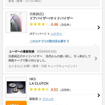
家老
（愛車：スバル BRZ）
日産(純正)
ドアバイザー/サイドバイザー
4.46
（241件）
ボディパーツ
バイザー
このカテゴリの取付店を探す
ユーザーの最新投稿
2026年8月10日
日産純正のサイドバイザー。 先代からの使い回し。引っ剥がして
両面テープで取り付けました。
もどき(もどき卿)
（愛車：日産 キューブキュービック）
HKS
LA CLUTCH
4.51
（225件）
駆動系
クラッチ