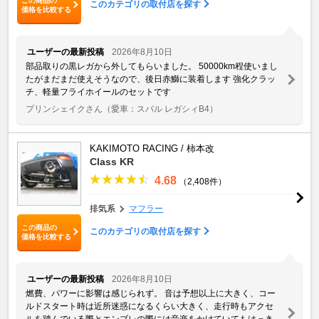
この商品の
このカテゴリの取付店を探す
価格を比較する
ユーザーの最新投稿
2026年8月10日
部品取りの黒レガから外してもらいました。 50000km程使いまし
たがまだまだ使えそうなので、後日赤鰤に装着します 強化クラッ
チ、軽量フライホイールのセットです
プリンシェイクさん
（愛車：スバル レガシィB4）
KAKIMOTO RACING / 柿本改
Class KR
4.68
（2,408件）
排気系
マフラー
この商品の
このカテゴリの取付店を探す
価格を比較する
ユーザーの最新投稿
2026年8月10日
燃費、パワーに影響は感じられず。 音は予想以上に大きく、コー
ルドスタート時は近所迷惑になるくらい大きく、走行時もアクセ
ルを踏んでいる際とエンブレの際には音楽をかけていてもはっき