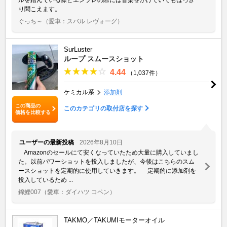
り聞こえます。
ぐっち～
（愛車：スバル レヴォーグ）
SurLuster
ループ スムースショット
4.44
（1,037件）
ケミカル系
添加剤
この商品の
このカテゴリの取付店を探す
価格を比較する
ユーザーの最新投稿
2026年8月10日
Amazonのセールにて安くなっていたため大量に購入していまし
た。以前パワーショットを投入しましたが、今後はこちらのスム
ースショットを定期的に使用していきます。 定期的に添加剤を
投入しているため ...
錦鯉007
（愛車：ダイハツ コペン）
TAKMO／TAKUMIモーターオイル