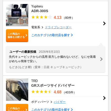
Yupiteru
ADR-300S
4.13
（80件）
電装系
ドライブレコーダー
この商品の
このカテゴリの取付店を探す
価格を比較する
ユーザーの最新投稿
2026年8月10日
先代キュービックからの流用 前方しか撮れないけど、なにせ装着
がめちゃ簡単で安い。
もどき(もどき卿)
（愛車：日産 キューブキュービック）
TRD
GRスポーツサイドバイザー
4.68
（403件）
ボディパーツ
バイザー
この商品の
このカテゴリの取付店を探す