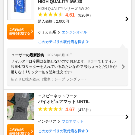
HIGH QUALITY 5W-30
HIGH QUALITYシリーズ 5W-30
4.61
（820件）
購入価格：2,000円
この商品の
ケミカル系
エンジンオイル
価格を比較する
このカテゴリの取付店を探す
ユーザーの最新投稿
2026年8月10日
フィルターは今回は交換しないので おおよそ、Dラーでもオイル
容量4.73リッターを入れているみたいなので 後ちょっとだけ🤏が
足りなく1リッター缶を追加注文です♪
新☆サビ抜き鉄火
（愛車：ジープ ラングラー）
エヌビーネットワーク
バイオピュアマット UNTIL
4.67
（473件）
インテリア
フロアマット
この商品の
このカテゴリの取付店を探す
価格を比較する