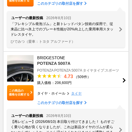
価格を比較する
このカテゴリの取付店を探す
ユーザーの最新投稿
2026年8月10日
「フレキシブル発泡ゴム」と新トレッドパタン技術の採用で、従
来品に比べ氷上でのブレーキ性能が20%向上した乗用車用スタッ
ドレスタイヤ。
ひでみつ
（愛車：トヨタ アルファード）
BRIDGESTONE
POTENZA S007A
POTENZA
POTENZA S007A
タイヤタイプ:スポーツ
4.73
（509件）
購入価格：206,600円
この商品の
タイヤ・ホイール
タイヤ
価格を比較する
このカテゴリの取付店を探す
ユーザーの最新投稿
2026年8月10日
【再レビュー】(2026/08/10) 本日取り付けてきました！ ものすご
く乗り心地が良くなりましたが、これは新品タイヤのゴムが柔ら