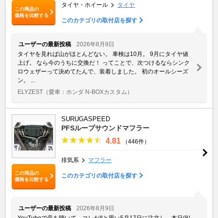
タイヤ・ホイール
タイヤ
この商品の
価格を比較する
このカテゴリの取付店を探す
ユーザーの最新投稿
2026年8月9日
タイヤを見れば山がほとんどない。 車検は10月。 9月にタイヤ値
上げ。 なら今のうちに交換だ！ ってことで、次つけるならシンク
ロウェザーって決めてたんで、装着しました。 初のオールシーズ
ン。 ...
ELYZEST
（愛車：ホンダ N-BOXカスタム）
SURUGASPEED
PFSループサウンドマフラー
4.81
（446件）
排気系
マフラー
この商品の
このカテゴリの取付店を探す
価格を比較する
ユーザーの最新投稿
2026年8月9日
YouTubeで音を聴いて、コレだ‼️と思い5月17日に注文し、本日(8/