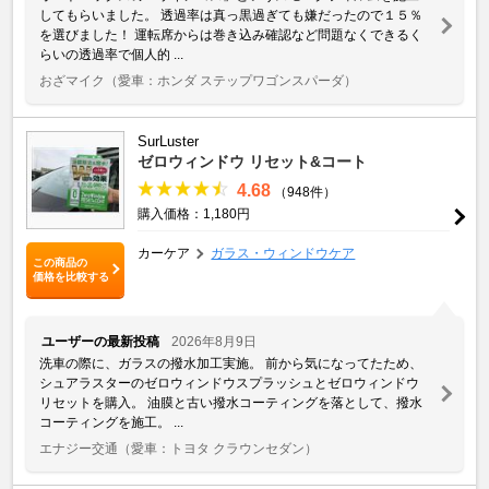
してもらいました。 透過率は真っ黒過ぎても嫌だったので１５％
を選びました！ 運転席からは巻き込み確認など問題なくできるく
らいの透過率で個人的 ...
おざマイク
（愛車：ホンダ ステップワゴンスパーダ）
SurLuster
ゼロウィンドウ リセット&コート
4.68
（948件）
購入価格：1,180円
カーケア
ガラス・ウィンドウケア
この商品の
価格を比較する
ユーザーの最新投稿
2026年8月9日
洗車の際に、ガラスの撥水加工実施。 前から気になってたため、
シュアラスターのゼロウィンドウスプラッシュとゼロウィンドウ
リセットを購入。 油膜と古い撥水コーティングを落として、撥水
コーティングを施工。 ...
エナジー交通
（愛車：トヨタ クラウンセダン）