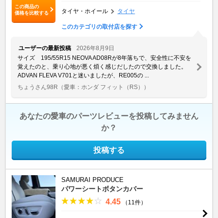
この商品の
タイヤ・ホイール
タイヤ
価格を比較する
このカテゴリの取付店を探す
ユーザーの最新投稿
2026年8月9日
サイズ 195/55R15 NEOVA AD08Rが8年落ちで、安全性に不安を
覚えたのと、乗り心地が悪く煩く感じだしたので交換しました。
ADVAN FLEVA V701と迷いましたが、RE005の ...
ちょうさん98R
（愛車：ホンダ フィット（RS））
あなたの愛車のパーツレビューを投稿してみません
か？
投稿する
SAMURAI PRODUCE
パワーシートボタンカバー
4.45
（11件）