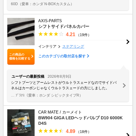
60D
（愛車：ホンダ N-BOXカスタム）
AXIS-PARTS
シフトサイドパネルカバー
4.21
（19件）
インテリア
ステアリング
この商品の
このカテゴリの取付店を探す
価格を比較する
ユーザーの最新投稿
2026年8月9日
シフトブーツとアームレストがウルトラスェードなのでサイドパ
ネルはカーボンじゃなくウルトラスェードの方にしました。
… ﾌﾞﾗｱｽ
（愛車：ホンダ シビックタイプR）
CAR MATE / カーメイト
BW904 GIGA LEDヘッドバルブ D10 6000K
D4S
4.89
（18件）