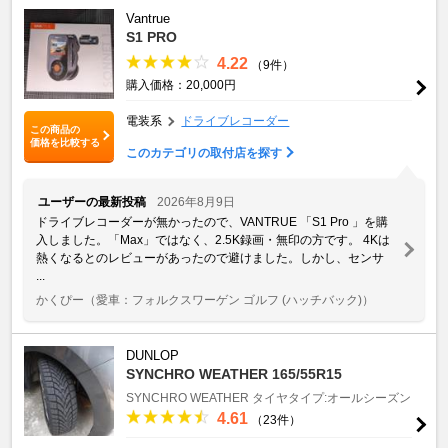
Vantrue
S1 PRO
4.22
（9件）
購入価格：20,000円
電装系
ドライブレコーダー
この商品の
価格を比較する
このカテゴリの取付店を探す
ユーザーの最新投稿
2026年8月9日
ドライブレコーダーが無かったので、VANTRUE 「S1 Pro 」を購
入しました。「Max」ではなく、2.5K録画・無印の方です。 4Kは
熱くなるとのレビューがあったので避けました。しかし、センサ
...
かくぴー
（愛車：フォルクスワーゲン ゴルフ (ハッチバック)）
DUNLOP
SYNCHRO WEATHER 165/55R15
SYNCHRO WEATHER
タイヤタイプ:オールシーズン
4.61
（23件）