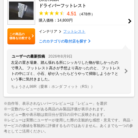
ドライバーフットレスト
4.51
（478件）
購入価格：14,800円
インテリア
フットレスト
この商品の
価格を比較する
このカテゴリの取付店を探す
ユーザーの最新投稿
2026年8月9日
左足の置き場兼、踏ん張れる所にシッカリした物が欲しかったの
で導入。 フットレスト高さが予想より高かったのと、 フットレス
トの中にゴミ、小石、砂が入ったらどうやって掃除しようか？と
いう事に気付きました。
ちょうさん98R
（愛車：ホンダ フィット（RS））
※自作等、表示されないパーツレビューは「レビュー」を選択
※一定数のレビューがある商品のみ製品評価が表示されます。
※レビュー数や表示順は前日分が翌日の日中に反映されます。
※レビューは実際にユーザーが使用した際の主観的な感想・意見です。 商品・
サービスの価値を客観的に評価するものではありません。あくまでも一つの参
考としてご活用ください。