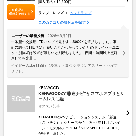
購入価格：18,800円
この商品の
ランプ、レンズ
ヘッドランプ
価格を比較する
このカテゴリの取付店を探す
ユーザーの最新投稿
2026年8月9日
一体型の交換用LEDバルブで見やすい6000Kを選択しました。事
前の調べでHID周辺が狭いことがわかっていたためドライバーユニ
ット別体式は設置が難しいと判断しました。 夜間１時間以上点灯
させても光量 ...
ベイダーVader41BBY
（愛車：トヨタ クラウンアスリート ハイブ
リッド）
KENWOOD
KENWOODの“彩速ナビ”がスマホアプリとシ
ームレスに融 ...
オススメ記事
KENWOODのAVナビゲーションシステム「彩速
（さいそく）」シリーズから、2024年11月にハイ
エンドモデルのTYPE M「MDV-M911HDF＆HDL」
が登場しました。