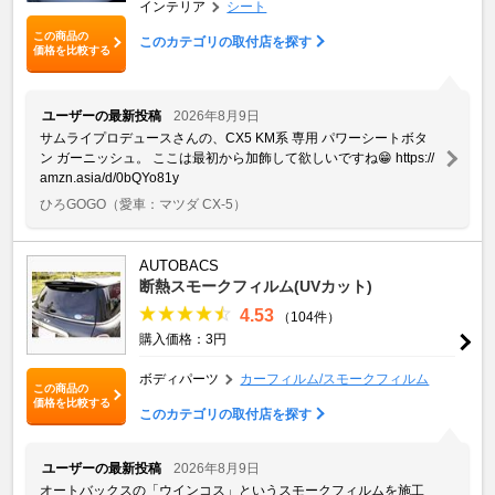
インテリア
シート
この商品の
このカテゴリの取付店を探す
価格を比較する
ユーザーの最新投稿
2026年8月9日
サムライプロデュースさんの、CX5 KM系 専用 パワーシートボタ
ン ガーニッシュ。 ここは最初から加飾して欲しいですね😁 https://
amzn.asia/d/0bQYo81y
ひろGOGO
（愛車：マツダ CX-5）
AUTOBACS
断熱スモークフィルム(UVカット)
4.53
（104件）
購入価格：3円
ボディパーツ
カーフィルム/スモークフィルム
この商品の
価格を比較する
このカテゴリの取付店を探す
ユーザーの最新投稿
2026年8月9日
オートバックスの「ウインコス」というスモークフィルムを施工