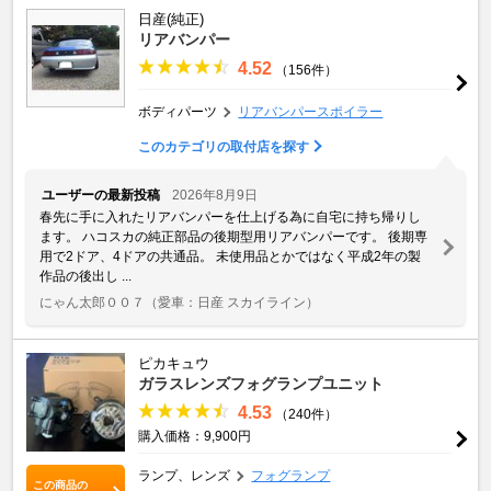
日産(純正)
リアバンパー
4.52
（156件）
ボディパーツ
リアバンパースポイラー
このカテゴリの取付店を探す
ユーザーの最新投稿
2026年8月9日
春先に手に入れたリアバンパーを仕上げる為に自宅に持ち帰りし
ます。 ハコスカの純正部品の後期型用リアバンパーです。 後期専
用で2ドア、4ドアの共通品。 未使用品とかではなく平成2年の製
作品の後出し ...
にゃん太郎００７
（愛車：日産 スカイライン）
ピカキュウ
ガラスレンズフォグランプユニット
4.53
（240件）
購入価格：9,900円
ランプ、レンズ
フォグランプ
この商品の