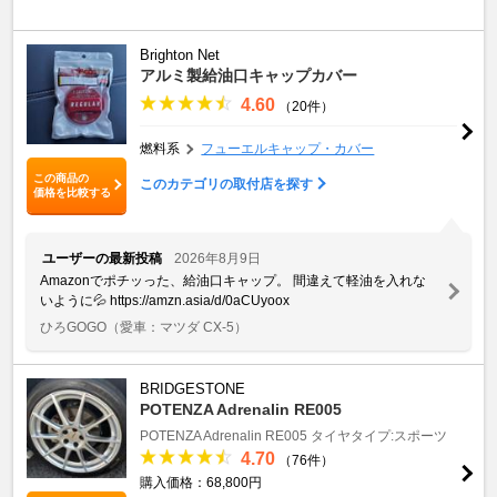
Brighton Net
アルミ製給油口キャップカバー
4.60
（20件）
燃料系
フューエルキャップ・カバー
この商品の
このカテゴリの取付店を探す
価格を比較する
ユーザーの最新投稿
2026年8月9日
Amazonでポチッった、給油口キャップ。 間違えて軽油を入れな
いように💦 https://amzn.asia/d/0aCUyoox
ひろGOGO
（愛車：マツダ CX-5）
BRIDGESTONE
POTENZA Adrenalin RE005
POTENZA Adrenalin RE005
タイヤタイプ:スポーツ
4.70
（76件）
購入価格：68,800円