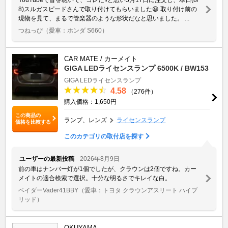
8)スルガスピードさんで取り付けてもらいました😆 取り付け前の
現物を見て、まるで管楽器のような形状だなと思いました。 ...
つねっぴ
（愛車：ホンダ S660）
CAR MATE / カーメイト
GIGA LEDライセンスランプ 6500K / BW153
GIGA
LEDライセンスランプ
4.58
（276件）
購入価格：1,650円
この商品の
ランプ、レンズ
ライセンスランプ
価格を比較する
このカテゴリの取付店を探す
ユーザーの最新投稿
2026年8月9日
前の車はナンバー灯が1個でしたが、クラウンは2個ですね。カー
メイトの適合検索で選択。十分な明るさでキレイな白。
ベイダーVader41BBY
（愛車：トヨタ クラウンアスリート ハイブ
リッド）
OKUYAMA