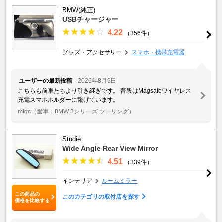
BMW(純正)
USBチャージャー
4.22
（356件）
グッズ・アクセサリー
スマホ・携帯充電器
ユーザーの最新投稿
2026年8月9日
こちらも前車たちより引き継ぎです。 普段はMagsafeワイヤレス
充電スマホホルダーに繋げています。
mtgc
（愛車：BMW 3シリーズ ツーリング）
Studie
Wide Angle Rear View Mirror
4.51
（339件）
インテリア
ルームミラー
この商品の
このカテゴリの取付店を探す
価格を比較する