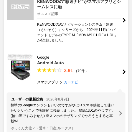
KENWOODの“彩速ナビ”がスマホアプリとシ
ームレスに融 ...
オススメ記事
KENWOODのAVナビゲーションシステム「彩速
（さいそく）」シリーズから、2024年11月にハイ
エンドモデルのTYPE M「MDV-M911HDF＆HDL」
が登場しました。
Google
Android Auto
3.91
（79件）
スマホアプリ
カーナビ
ユーザーの最新投稿
2026年8月9日
標準のGoogleエンジンもいいのですがやはりスマホ接続して使い
たいということで実験的に接続しました。 壁紙はD1のやつです。
(拾い画ですみません) ※スマホのテザリングでやろうとすると車
載Wi ...
ゆっくん大佐？
（愛車：日産 ルークス）