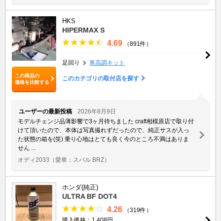
HKS
HIPERMAX S
4.69
（891件）
足回り
車高調キット
この商品の
このカテゴリの取付店を探す
価格を比較する
ユーザーの最新投稿
2026年8月9日
モデルチェンジ品薄影響で3ヶ月待ちました craft相模原店で取り付
けて頂いたので、本体は写真撮れずだったので、純正サスが入っ
た状態の箱を(笑) 乗り心地はとても良く今のところ不満はありま
せん ...
オディ2033
（愛車：スバル BRZ）
ホンダ(純正)
ULTRA BF DOT4
4.26
（319件）
購入価格：1,408円