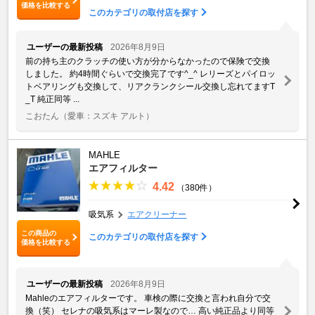
価格を比較する
このカテゴリの取付店を探す
ユーザーの最新投稿
2026年8月9日
前の持ち主のクラッチの使い方が分からなかったので保険で交換
しました。 約4時間ぐらいで交換完了です^_^ レリーズとパイロッ
トベアリングも交換して、リアクランクシール交換し忘れてますT
_T 純正同等 ...
こおたん
（愛車：スズキ アルト）
MAHLE
エアフィルター
4.42
（380件）
吸気系
エアクリーナー
この商品の
このカテゴリの取付店を探す
価格を比較する
ユーザーの最新投稿
2026年8月9日
Mahleのエアフィルターです。 車検の際に交換と言われ自分で交
換（笑） セレナの吸気系はマーレ製なので… 高い純正品より同等