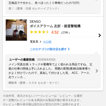
互換品で十分かと。 色々ぼったくり車検だったので(汗)
葵！
（愛車：日産 セレナハイブリッド）
DENSO
ボイスアラーム 左折・後退警報機
4.52
（27件）
電装系
その他
このカテゴリの取付店を探す
ユーザーの最新投稿
2026年8月9日
メイン写真左側 トラックや重機等でよく使われる用品ですね。 父
親の仕事の関係上手に入れました。 周囲の変態(褒)軽自動車乗り
がよく付けていたので、真似して付けました笑。 ACC、アース、
左ウィンカ ...
曖昧丼
（愛車：スズキ セルボ・モード）
※自作等、表示されないパーツレビューは「レビュー」を選択
※一定数のレビューがある商品のみ製品評価が表示されます。
※レビュー数や表示順は前日分が翌日の日中に反映されます。