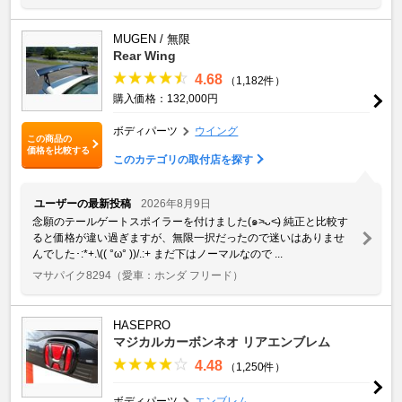
MUGEN / 無限
Rear Wing
4.68
（1,182件）
購入価格：132,000円
ボディパーツ
ウイング
この商品の
価格を比較する
このカテゴリの取付店を探す
ユーザーの最新投稿
2026年8月9日
念願のテールゲートスポイラーを付けました(๑˃̵ᴗ˂̵) 純正と比較す
ると価格が違い過ぎますが、無限一択だったので迷いはありませ
んでした･:*+.\(( °ω° ))/.:+ まだ下はノーマルなので ...
マサパイク8294
（愛車：ホンダ フリード）
HASEPRO
マジカルカーボンネオ リアエンブレム
4.48
（1,250件）
ボディパーツ
エンブレム