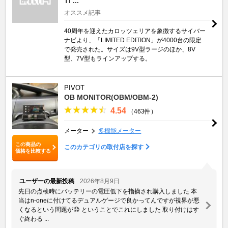
TI ...
オススメ記事
40周年を迎えたカロッツェリアを象徴するサイバー
ナビより、「LIMITED EDITION」が4000台の限定
で発売された。サイズは9V型ラージのほか、8V
型、7V型もラインアップする。
PIVOT
OB MONITOR(OBM/OBM-2)
4.54
（463件）
メーター
多機能メーター
この商品の
このカテゴリの取付店を探す
価格を比較する
ユーザーの最新投稿
2026年8月9日
先日の点検時にバッテリーの電圧低下を指摘され購入しました 本
当はn-oneに付けてるデュアルゲージで良かってんですが視界が悪
くなるという問題が😞 ということでこれにしました 取り付けはす
ぐ終わる ...