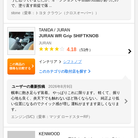
で、塗り直す前提で落 ...
stone
（愛車：トヨタ クラウン（クロスオーバー））
TANIDA / JURAN
JURAN WR Grip SHIFTKNOB
JURAN
4.18
（51件）
インテリア
シフトノブ
この商品の
価格を比較する
このカテゴリの取付店を探す
ユーザーの最新投稿
2026年8月9日
幌車に飽き足らず装着。 やっぱりこれに限ります。 軽くて、握り
心地も良く、炎天下でも触れないほど熱くならない。 純正より低
い位置になるのでクイック感が増し 運転がますます楽しくなりま
す。
エンジン(S/C)
（愛車：マツダ ロードスターRF）
KENWOOD