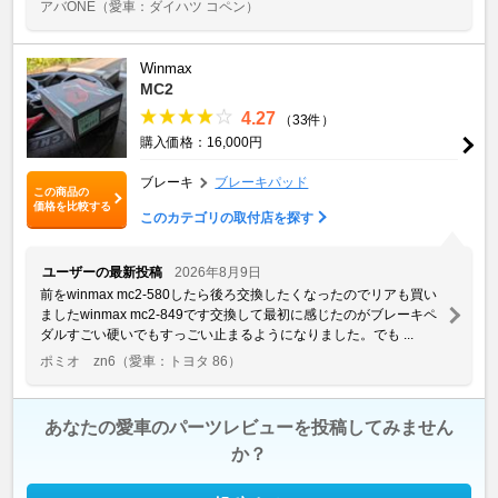
アバONE
（愛車：ダイハツ コペン）
Winmax
MC2
4.27
（33件）
購入価格：16,000円
ブレーキ
ブレーキパッド
この商品の
価格を比較する
このカテゴリの取付店を探す
ユーザーの最新投稿
2026年8月9日
前をwinmax mc2-580したら後ろ交換したくなったのでリアも買い
ましたwinmax mc2-849です交換して最初に感じたのがブレーキペ
ダルすごい硬いでもすっごい止まるようになりました。でも ...
ポミオ zn6
（愛車：トヨタ 86）
あなたの愛車のパーツレビューを投稿してみません
か？