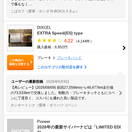
で傷もなく ...
こばカラ
（愛車：ホンダ N-BOXカスタム）
DIXCEL
EXTRA Speed(ES) type
4.22
（4,144件）
購入価格：6,952円
ブレーキ
ブレーキパッド
この商品の
価格を比較する
このカテゴリの取付店を探す
ユーザーの最新投稿
2026年8月9日
【再レビュー】(2026/08/09) 前回27,056kmから46,477km走行後
の73,533kmで交換しました。制動力・ブレーキタッチともにコペ
ンに丁度良く、コスパにも優れた良い製品です。
ホンキートンク
（愛車：ダイハツ コペン）
Pioneer
2026年の最新サイバーナビは「LIMITED EDI