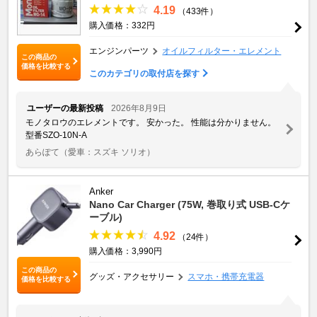
4.19
（433件）
購入価格：332円
エンジンパーツ
オイルフィルター・エレメント
この商品の
価格を比較する
このカテゴリの取付店を探す
ユーザーの最新投稿
2026年8月9日
モノタロウのエレメントです。 安かった。 性能は分かりません。
型番SZO-10N-A
あらぽて
（愛車：スズキ ソリオ）
Anker
Nano Car Charger (75W, 巻取り式 USB-Cケ
ーブル)
4.92
（24件）
購入価格：3,990円
この商品の
グッズ・アクセサリー
スマホ・携帯充電器
価格を比較する