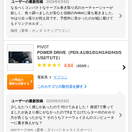
ユーザーの最新投稿
2026年8月9日
なるべくコンパクトなケーブル巻き取り式のカーチャージャーが
欲しく、色々調べましたが安心と信頼のAnkerに落ち着きました。
やはり出っ張りが控え目です。予想外に良かったのが縦に着けて
もドリンクホルダ ...
犠牲
（愛車：ホンダ ステップワゴン）
PIVOT
POWER DRIVE（PDX-A1/B1/D1/H1/H2/H3/S
1/S2/T1/T2）
4.64
（866件）
電装系
サブコン
この商品の
価格を比較する
このカテゴリの取付店を探す
ユーザーの最新投稿
2026年8月9日
少しもたつく感じがあったので 付けてみました！ 推奨7で乗って
ましたがあまり感じがなかったので9まで上げたらターボのかかり
方が良くなったかな？ そのうちファーウェイさんのコンピュータ
ーに書き換えかな？
mmマークmm
（愛車：ダイハツ キャストスポーツ）