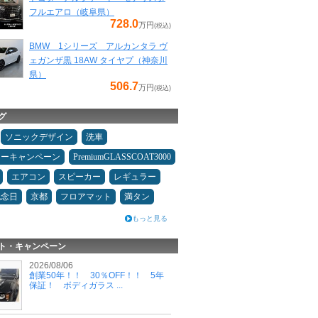
フルエアロ（岐阜県）
728.0
万円
(税込)
BMW 1シリーズ アルカンタラ ヴ
ェガンザ黒 18AW タイヤプ（神奈川
県）
506.7
万円
(税込)
グ
ソニックデザイン
洗車
ターキャンペーン
PremiumGLASSCOAT3000
エアコン
スピーカー
レギュラー
記念日
京都
フロアマット
満タン
もっと見る
ト・キャンペーン
2026/08/06
創業50年！！ 30％OFF！！ 5年
保証！ ボディガラス ...