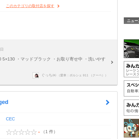
このカテゴリの取付店を探す
ニュー
6日
0×11+60 5×130 ・マッドブラック ・お取り寄せ中 ・洗いやす
ぐっち㈱
（愛車：ポルシェ 911 （クーペ））
ged
CEC
（1 件）
-