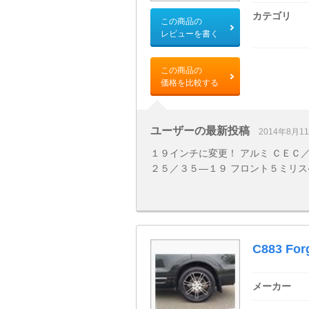
カテゴリ
この商品の
レビューを書く
この商品の
価格を比較する
ユーザーの最新投稿
2014年8月1
１９インチに変更！ アルミ ＣＥＣ／
２５／３５―１９ フロント５ミリス
C883 For
メーカー