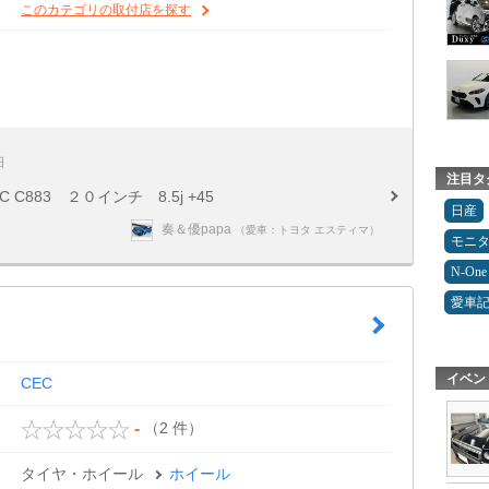
このカテゴリの取付店を探す
日
注目タ
883 ２０インチ 8.5j +45
日産
奏＆優papa
（愛車：トヨタ エスティマ）
モニ
N-One
愛車
イベン
CEC
（2 件）
-
タイヤ・ホイール
ホイール