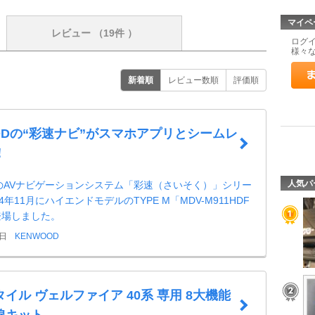
マイペ
レビュー
（19件 ）
ログ
様々
新着順
レビュー数順
評価順
ODの“彩速ナビ”がスマホアプリとシームレ
！
人気パ
DのAVナビゲーションシステム「彩速（さいそく）」シリー
4年11月にハイエンドモデルのTYPE M「MDV-M911HDF
登場しました。
9日
KENWOOD
イル ヴェルファイア 40系 専用 8大機能