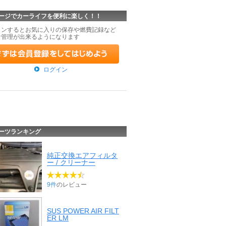
ージでカーライフを便利に楽しく！！
インするとお気に入りの保存や燃費記録など
な管理が出来るようになります
ログイン
ーツランキング
純正交換エアフィルタ
ー / クリーナー
9件
のレビュー
SUS POWER AIR FILT
ER LM