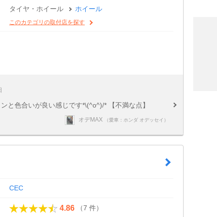
タイヤ・ホイール
ホイール
このカテゴリの取付店を探す
日
と色合いが良い感じです*\(^o^)/* 【不満な点】
オデMAX
（愛車：ホンダ オデッセイ）
CEC
（7 件）
4.86