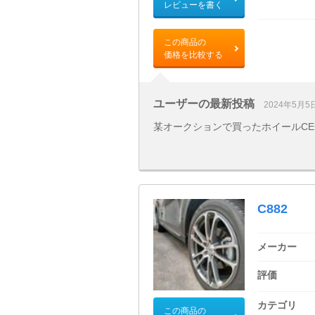
レビューを書く
この商品の
価格を比較する
ユーザーの最新投稿
2024年5月5
某オークションで買ったホイールCEC C
C882
メーカー
評価
カテゴリ
この商品の