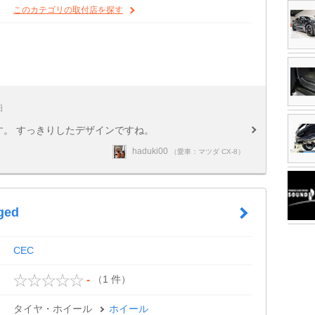
このカテゴリの取付店を探す
日
のタイヤです。 すっきりしたデザインですね。
haduki00
（愛車：マツダ CX-8）
ged
CEC
（1 件）
-
タイヤ・ホイール
ホイール