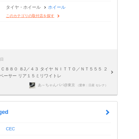
タイヤ・ホイール
ホイール
このカテゴリの取付店を探す
1日
Ｃ８８０ ８J／４３ タイヤ ＮＩＴＴＯ／ＮＴ５５５ ２
ペーサー リア１５ミリワイトレ
あ～ちゃんパパ@東京
（愛車：日産 セレナ）
ged
CEC