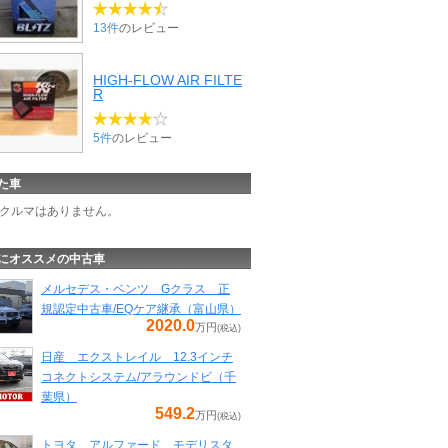
13件
のレビュー
HIGH-FLOW AIR FILTE
R
5件
のレビュー
た車
クルマはありません。
にオススメの中古車
メルセデス・ベンツ Gクラス 正
規認定中古車/EQケア継承（富山県）
2020.0
万円
(税込)
日産 エクストレイル 12.3インチ
コネクトシステム/アラウンドビ（千
葉県）
549.2
万円
(税込)
トヨタ アルファード モデリスタ