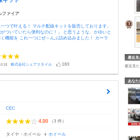
線キット
ルファイア
れ一つで叶える！ マルチ配線キットを販売しております。
能がついていたら便利なのに！」 と思うような、かゆいと
く機能を これ一つにぜ～んぶ詰め込みました！ カーラ
最近見
183
株式会社シェアスタイル
0:18
最近見た
あなた
CEC
（3 件）
4.00
タイヤ・ホイール
ホイール