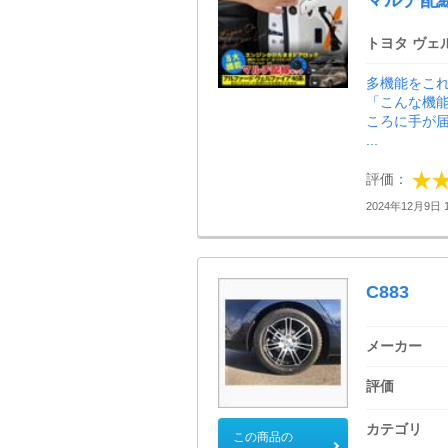
マルチ配
トヨタ ヴェ
多機能をこ
「こんな機
ころに手が届
...
評価：
2024年12月9日 1
C883
メーカー
評価
カテゴリ
この商品の