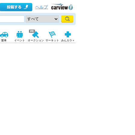
ヘルプ
愛車
イベント
オークション
サーキット
みんカラ＋