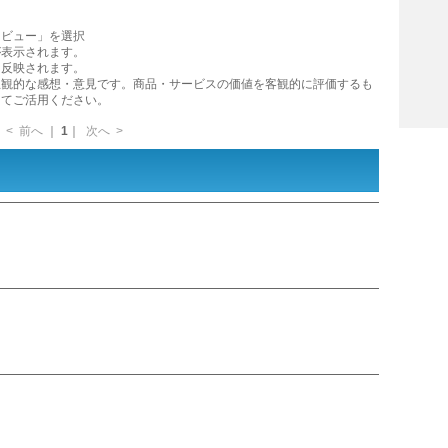
レビュー」を選択
が表示されます。
に反映されます。
主観的な感想・意見です。商品・サービスの価値を客観的に評価するも
してご活用ください。
<
前へ
｜
1
｜
次へ
>