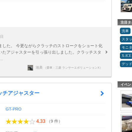
注目タ
洗車
2日
スタ
ました。 今更ながらクラッチのストロークをショート化
モニ
いたアジャスターを引っ張り出しました。クラッチスタ
X-ICE
.
デッ
池美
（愛車：三菱 ランサーエボリューションX）
イベン
ッチアジャスター
GT-PRO
（9 件）
4.33