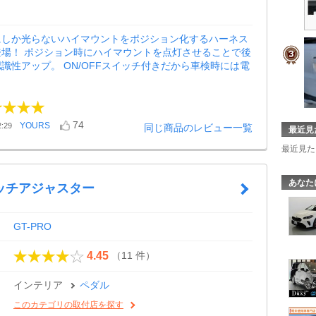
にしか光らないハイマウントをポジション化するハーネス
登場！ ポジション時にハイマウントを点灯させることで後
識性アップ。 ON/OFFスイッチ付きだから車検時には電
74
YOURS
:29
同じ商品のレビュー一覧
最近見
最近見た
あなた
ッチアジャスター
GT-PRO
（11 件）
4.45
インテリア
ペダル
このカテゴリの取付店を探す