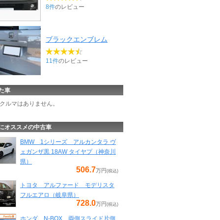
8件
のレビュー
ブラックエンブレム
11件
のレビュー
た車
クルマはありません。
にオススメの中古車
BMW 1シリーズ アルカンタラ ヴ
ェガンザ黒 18AW タイヤプ（神奈川
県）
506.7
万円
(税込)
トヨタ アルファード モデリスタ
フルエアロ（岐阜県）
728.0
万円
(税込)
ホンダ N-BOX 両側スライド片側