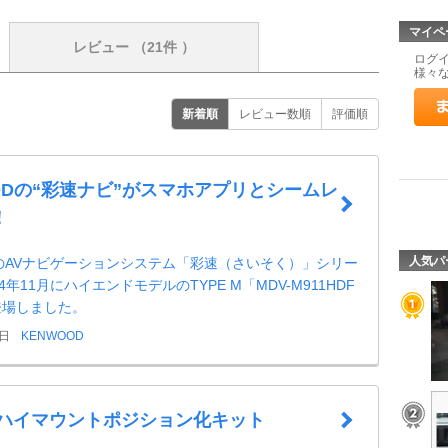
マイペ
レビュー
（21件 ）
ログ
様々
新着順
レビュー数順
評価順
ODの“彩速ナビ”がスマホアプリとシームレ
！
人気パ
DのAVナビゲーションシステム「彩速（さいそく）」シリー
4年11月にハイエンドモデルのTYPE M「MDV-M911HDF
登場しました。
9日
KENWOOD
 ハイマウントポジション化キット