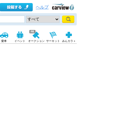
ヘルプ
愛車
イベント
オークション
サーキット
みんカラ＋