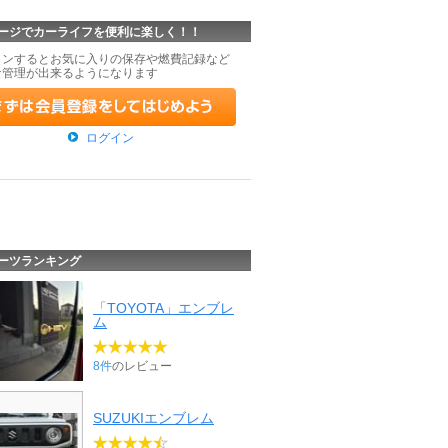
ージでカーライフを便利に楽しく！！
インするとお気に入りの保存や燃費記録など
な管理が出来るようになります
ログイン
ーツランキング
「TOYOTA」エンブレ
ム
8件
のレビュー
SUZUKIエンブレム