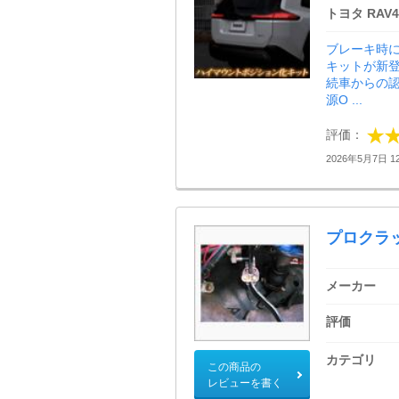
トヨタ RAV4
ブレーキ時
キットが新
続車からの認
源O ...
評価：
2026年5月7日 12
プロクラ
メーカー
評価
カテゴリ
この商品の
レビューを書く