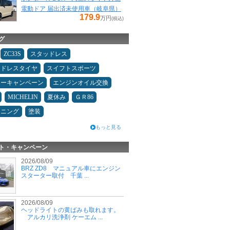
電動ドア 届出済未使用車（岐阜県）
179.9
万円
(税込)
グ
ZC33S
スタッドレス
ッドレスタイヤ
スイフトスポーツ
ターキャンペーン
エンジンオイル交換
MICHELIN
夏休み
ＧＲ86
ドニング
塗装
もっと見る
ト・キャンペーン
2026/08/09
BRZ ZD8 マニュアル車にエンジン
スターター取付 千葉 ...
2026/08/09
ヘッドライトの黄ばみも取れます。
アルカリ洗浄剤 ケーエム ...