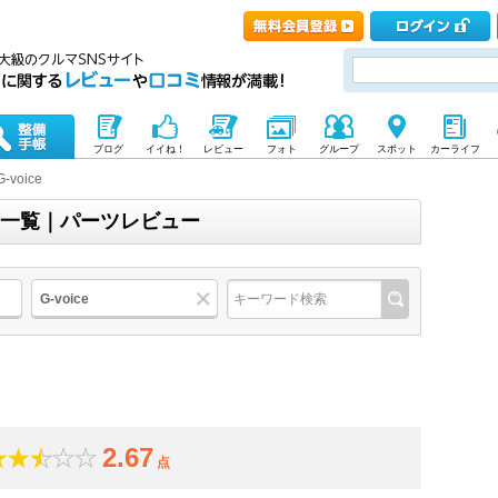
ブログ
イイね！
レビュー
フォト
グループ
スポット
カーライフ
G-voice
の商品一覧｜パーツレビュー
G-voice
2.67
点