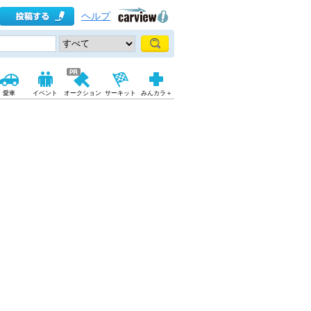
ヘルプ
愛車
イベント
オークション
サーキット
みんカラ＋