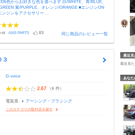
ED6色からお好きな色を選べます 白/WHITE、青/BLUE、
GREEN 紫/PURPLE、オレンジ/ORANGE ■エンジンON
ンジンをアクセサリー ...
83
AXIS PARTS
:48
同じ商品のレビュー一覧
最近見
０３
最近見た
G-voice
あなた
（6 件）
2.67
電装系
アーシング・プラシング
このカテゴリの取付店を探す