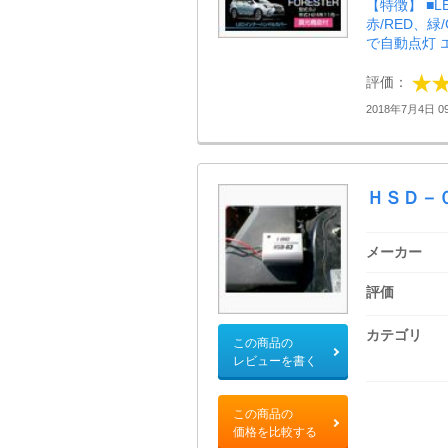
【特徴】 ■L
赤/RED、緑/
で自動点灯 エ
評価：
2018年7月4日 09
ＨＳＤ－
メーカー
評価
カテゴリ
この商品の
レビューを書く
この商品の
価格を比較する