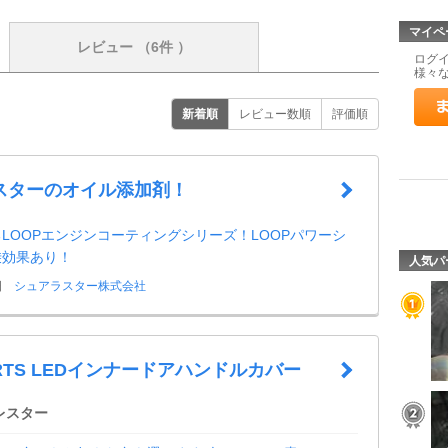
マイペ
レビュー
（6件 ）
ログ
様々
新着順
レビュー数順
評価順
スターのオイル添加剤！
LOOPエンジンコーティングシリーズ！LOOPパワーシ
乗効果あり！
人気パ
日
シュアラスター株式会社
PARTS LEDインナードアハンドルカバー
レスター