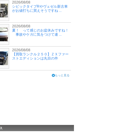
2026/08/08
シビックタイプRやヴェゼル新古車
がお値打ちに買えそうですね ...
2026/08/08
夏！ って感じのお盆休みですね！
事故やケガに気をつけて連 ...
2026/08/08
【買取ランクル２５０】ＺＸファー
ストエディションは丸目の件
もっと見る
ス