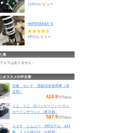
18件
のレビュー
HIPERMAX S
9件
のレビュー
た車
クルマはありません。
にオススメの中古車
日産 セレナ 登録済未使用車（埼
玉県）
424.9
万円
(税込)
ミニ ミニ Oパッケージ ハーマン
カードンサウンド（東京都）
587.9
万円
(税込)
スズキ ジムニー 4型モデル 4AT
車 スズキ保証付（大阪府）