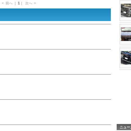
<
前へ
｜
1
｜
次へ
>
ニュー