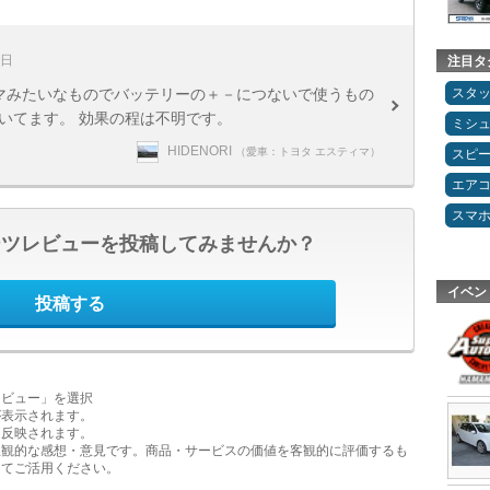
6日
注目タ
スタ
ズマみたいなものでバッテリーの＋－につないで使うもの
いてます。 効果の程は不明です。
ミシ
HIDENORI
（愛車：トヨタ エスティマ）
スピ
エア
スマ
ーツレビューを投稿してみませんか？
イベン
投稿する
レビュー」を選択
が表示されます。
に反映されます。
主観的な感想・意見です。商品・サービスの価値を客観的に評価するも
してご活用ください。