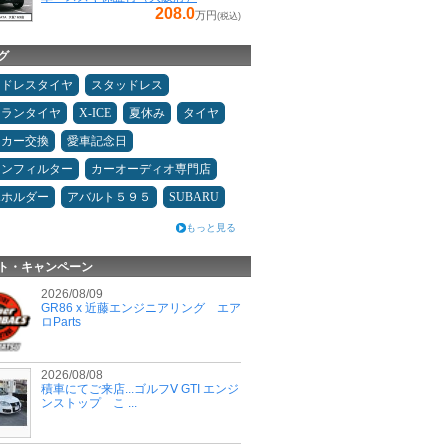
208.0
万円
(税込)
グ
ッドレスタイヤ
スタッドレス
ュランタイヤ
X-ICE
夏休み
タイヤ
ーカー交換
愛車記念日
コンフィルター
カーオーディオ専門店
ホホルダー
アバルト５９５
SUBARU
もっと見る
ト・キャンペーン
2026/08/09
GR86 x 近藤エンジニアリング エア
ロParts
2026/08/08
積車にてご来店...ゴルフⅤ GTI エンジ
ンストップ こ ...