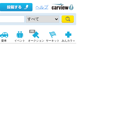
ヘルプ
愛車
イベント
オークション
サーキット
みんカラ＋