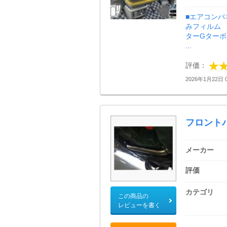
■エアコンパ
みフィルム 
ターGターボ
...
評価：
2026年1月22日 0
フロント
メーカー
評価
カテゴリ
この商品の
レビューを書く