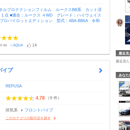
ネルプロテクションフィルム ルークスBB系 カット済
１点 ■適合：ルークス ４WD グレード：ハイウェイス
プロパイロットエディション 型式：4BA-BB6A 令和
14
☆AQUA
7:49
最近見
最近見た
パイプ
あなた
REPUSA
（9 件）
4.78
排気系
フロントパイプ
このカテゴリの取付店を探す