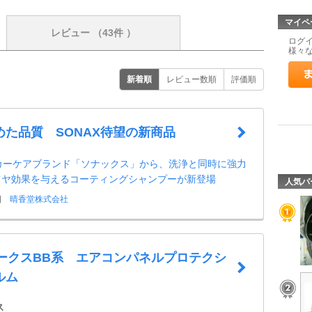
マイペ
レビュー
（43件 ）
ログ
様々
新着順
レビュー数順
評価順
めた品質 SONAX待望の新商品
1カーケアブランド「ソナックス」から、洗浄と同時に強力
ツヤ効果を与えるコーティングシャンプーが新登場
人気パ
日
晴香堂株式会社
ルークスBB系 エアコンパネルプロテクシ
ルム
ス