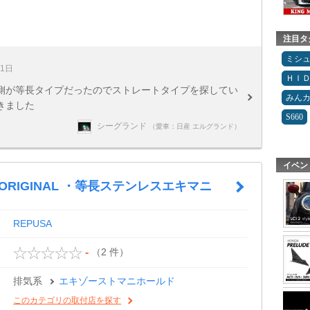
注目タ
ミシ
31日
ＨＩ
側が等長タイプだったのでストレートタイプを探してい
みん
きました
S660
シーグランド
（愛車：日産 エルグランド）
イベン
A ORIGINAL ・等長ステンレスエキマニ
REPUSA
（2 件）
-
排気系
エキゾーストマニホールド
このカテゴリの取付店を探す