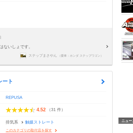
日
額はないしょです。
ステップまさやん
（愛車：ホンダ ステップワゴン）
レート
REPUSA
（31 件）
4.52
ニュー
排気系
触媒ストレート
このカテゴリの取付店を探す