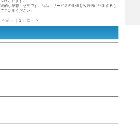
に反映されます。
主観的な感想・意見です。商品・サービスの価値を客観的に評価するも
してご活用ください。
<
前へ
｜
1
｜
次へ
>