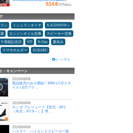
514.8
万円
(税込)
グ
ュラン
ミシュランタイヤ
X-ICESNOW＋
Ｄ屋
エンジンオイル交換
スピーカー交換
カラ登録記念日
STI
N-One
夏休み
スマホホルダー
SUBARU
もっと見る
ト・キャンペーン
2026/08/08
製品販売のみも開始！MINI LCI2スタ
イル LEDブラ ...
2026/08/08
ホンダ プレリュード【型式：BF1
（年式：R7.9～）】専 ...
2026/08/08
ハスラー ハイエンドスピーカー取