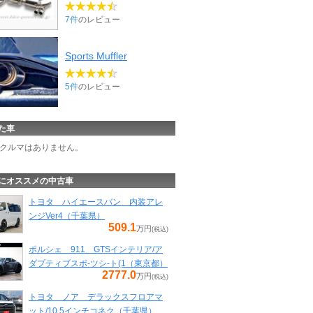
7件
のレビュー
Sports Muffler
5件
のレビュー
た車
クルマはありません。
にオススメの中古車
トヨタ ハイエースバン 内装アレ
ンジVer4（千葉県）
509.1
万円
(税込)
ポルシェ 911 GTSインテリア/ア
ダプティブスポ-ツシ-ト(1（東京都）
2777.0
万円
(税込)
トヨタ ノア デラックスフロアマ
ット/10.5インチコネク（千葉県）