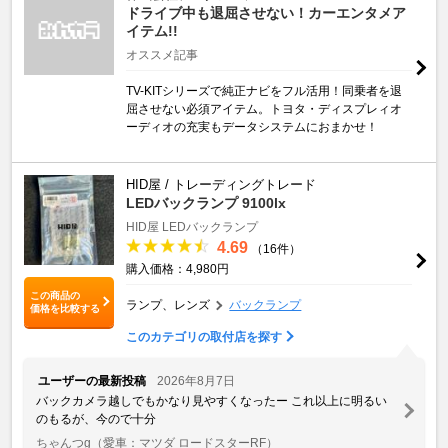
ドライブ中も退屈させない！カーエンタメア
イテム!!
オススメ記事
TV-KITシリーズで純正ナビをフル活用！同乗者を退
屈させない必須アイテム。トヨタ・ディスプレィオ
ーディオの充実もデータシステムにおまかせ！
HID屋 / トレーディングトレード
LEDバックランプ 9100lx
HID屋 LEDバックランプ
4.69
（16件）
購入価格：4,980円
この商品の
ランプ、レンズ
バックランプ
価格を比較する
このカテゴリの取付店を探す
ユーザーの最新投稿
2026年8月7日
バックカメラ越しでもかなり見やすくなったー これ以上に明るい
のもるが、今ので十分
ちゃんつg
（愛車：マツダ ロードスターRF）