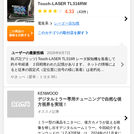
Touch-LASER TL316RW
4.33
（43件）
電装系
レーダー探知機
この商品の
このカテゴリの取付店を探す
価格を比較する
ユーザーの最新投稿
2026年8月7日
BLITZ(ブリッツ) Touch-LASER TL316R レーダ探知機を装着して
約６年経過 ２回程救われた記憶があります。 ネットの情報によ
ると従来の固定式（定位置に信号の様に装着）は老朽化 ...
やきっぺ
（愛車：トヨタ 86）
KENWOOD
デジタルミラー専用チューニングで自然な後
方視界を実現！
オススメ記事
ミラー型の液晶モニターに、後方カメラが捉える映
像を映し出すデジタルルームミラー。今回紹介する
ケンウッドの「LZ-X20EM」は、2024年の11月末に