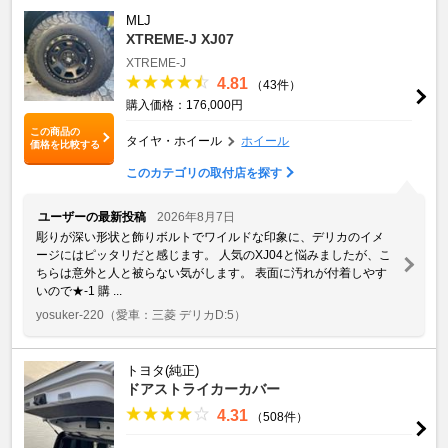
MLJ
XTREME-J XJ07
XTREME-J
4.81
（43件）
購入価格：176,000円
この商品の
タイヤ・ホイール
ホイール
価格を比較する
このカテゴリの取付店を探す
ユーザーの最新投稿
2026年8月7日
彫りが深い形状と飾りボルトでワイルドな印象に、デリカのイメ
ージにはピッタリだと感じます。 人気のXJ04と悩みましたが、こ
ちらは意外と人と被らない気がします。 表面に汚れが付着しやす
いので★-1 購 ...
yosuker-220
（愛車：三菱 デリカD:5）
トヨタ(純正)
ドアストライカーカバー
4.31
（508件）