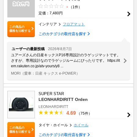
-
（1件）
定価：7,480円
インテリア
フロアマット
この商品の
価格を比較する
このカテゴリの取付店を探す
ユーザーの最新投稿
2026年8月7日
ユアーズさんの日産キックスP16専用設計のラゲッジマットです。
さすが、専用設計なのでラゲッジルームにぴったりです。 https://it
em.rakuten.co.jp/atv-yours/y8 ...
MORI
（愛車：日産 キックス e-POWER）
SUPER STAR
LEONHARDIRITT Orden
LEONHARDIRITT
4.69
（75件）
タイヤ・ホイール
ホイール
この商品の
価格を比較する
このカテゴリの取付店を探す