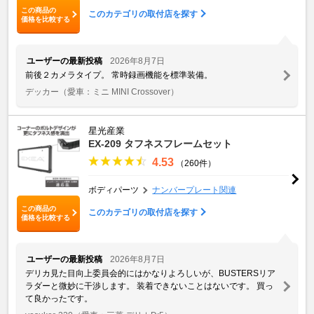
この商品の
このカテゴリの取付店を探す
価格を比較する
ユーザーの最新投稿
2026年8月7日
前後２カメラタイプ。 常時録画機能を標準装備。
デッカー
（愛車：ミニ MINI Crossover）
星光産業
EX-209 タフネスフレームセット
4.53
（260件）
ボディパーツ
ナンバープレート関連
この商品の
このカテゴリの取付店を探す
価格を比較する
ユーザーの最新投稿
2026年8月7日
デリカ見た目向上委員会的にはかなりよろしいが、BUSTERSリア
ラダーと微妙に干渉します。 装着できないことはないです。 買っ
て良かったです。