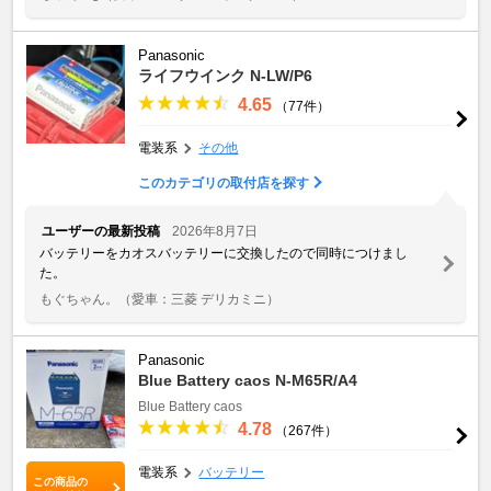
Panasonic
ライフウインク N-LW/P6
4.65
（77件）
電装系
その他
このカテゴリの取付店を探す
ユーザーの最新投稿
2026年8月7日
バッテリーをカオスバッテリーに交換したので同時につけまし
た。
もぐちゃん。
（愛車：三菱 デリカミニ）
Panasonic
Blue Battery caos N-M65R/A4
Blue Battery caos
4.78
（267件）
電装系
バッテリー
この商品の