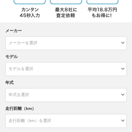
メーカー
モデル
年式
走行距離（km）