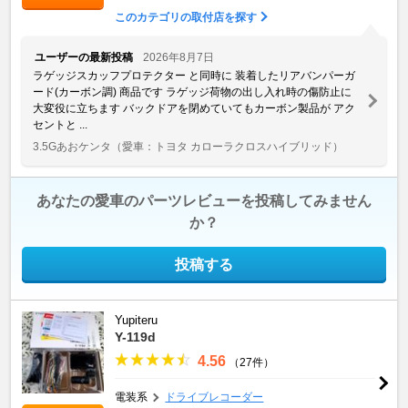
このカテゴリの取付店を探す
ユーザーの最新投稿
2026年8月7日
ラゲッジスカッフプロテクター と同時に 装着したリアバンパーガ
ード(カーボン調) 商品です ラゲッジ荷物の出し入れ時の傷防止に
大変役に立ちます バックドアを閉めていてもカーボン製品が アク
セントと ...
3.5Gあおケンタ
（愛車：トヨタ カローラクロスハイブリッド）
あなたの愛車のパーツレビューを投稿してみません
か？
投稿する
Yupiteru
Y-119d
4.56
（27件）
電装系
ドライブレコーダー