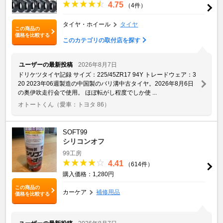
4.75
（4件）
タイヤ・ホイール
タイヤ
この商品の
価格を比較する
このカテゴリの取付店を探す
ユーザーの最新投稿
2026年8月7日
ドリケツタイヤ記録 サイズ：225/45ZR17 94Y トレードウェア：3
20 2023年06週製造の中国製のバリ溝中古タイヤ。2026年8月6日
の奥伊吹走行会で使用。 ほぼ転がし程度でしか使 ...
オトートくん
（愛車：トヨタ 86）
SOFT99
シリコンオフ
99工房
4.41
（614件）
購入価格：1,280円
この商品の
カーケア
補修用品
価格を比較する