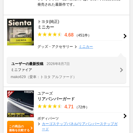
発売された最新作です。
トヨタ(純正)
ミニカー
4.68
（451件）
グッズ・アクセサリー
ミニカー
ユーザーの最新投稿
2026年8月7日
ミニファイア
mako629
（愛車：トヨタ アルファード）
ユアーズ
リアバンパーガード
4.71
（72件）
ボディパーツ
カーゴステップパネル/リアバンパーステップガ
この商品の
ード
価格を比較する