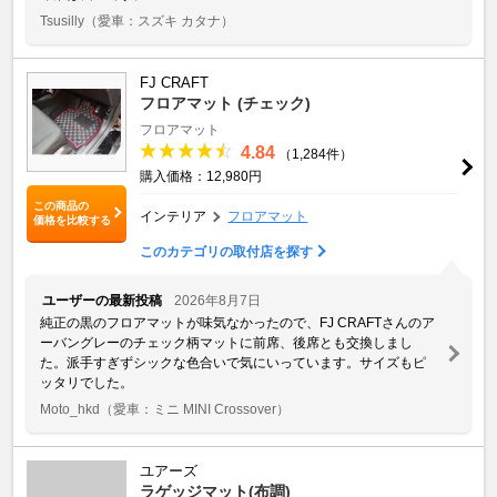
Tsusilly
（愛車：スズキ カタナ）
FJ CRAFT
フロアマット (チェック)
フロアマット
4.84
（1,284件）
購入価格：12,980円
この商品の
インテリア
フロアマット
価格を比較する
このカテゴリの取付店を探す
ユーザーの最新投稿
2026年8月7日
純正の黒のフロアマットが味気なかったので、FJ CRAFTさんのア
ーバングレーのチェック柄マットに前席、後席とも交換しまし
た。派手すぎずシックな色合いで気にいっています。サイズもピ
ッタリでした。
Moto_hkd
（愛車：ミニ MINI Crossover）
ユアーズ
ラゲッジマット(布調)