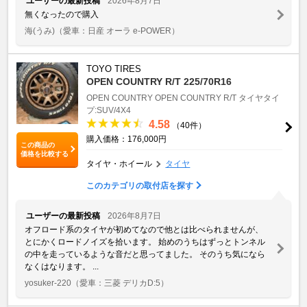
ユーザーの最新投稿
2026年8月7日
無くなったので購入
海(うみ)
（愛車：日産 オーラ e-POWER）
TOYO TIRES
OPEN COUNTRY R/T 225/70R16
OPEN COUNTRY
OPEN COUNTRY R/T
タイヤタイ
プ:SUV/4X4
4.58
（40件）
購入価格：176,000円
この商品の
価格を比較する
タイヤ・ホイール
タイヤ
このカテゴリの取付店を探す
ユーザーの最新投稿
2026年8月7日
オフロード系のタイヤが初めてなので他とは比べられませんが、
とにかくロードノイズを拾います。 始めのうちはずっとトンネル
の中を走っているような音だと思ってました。 そのうち気になら
なくはなります。 ...
yosuker-220
（愛車：三菱 デリカD:5）