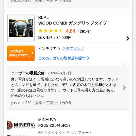
yosuker-220
（愛車：三菱 デリカD:5）
REAL
WOOD COMBI ガングリップタイプ
4.84
（391件）
購入価格：34,000円
インテリア
ステアリング
この商品の
価格を比較する
このカテゴリの取付店を探す
ユーザーの最新投稿
2026年8月7日
良い写真が無く… 質感はかなり高いので満足しています。 ウッド
とのコンビを選択しましたが、デリカ内装の木目と調和がとれま
す（艶の有無は異なります）。 ウッドと革の滑り方に差があり、
始めのうちはハン ...
yosuker-220
（愛車：三菱 デリカD:5）
MINERVA
F205 225/45R17
F205
タイヤタイプ:コンフォート