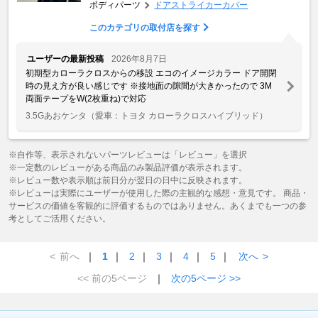
ボディパーツ
ドアストライカーカバー
このカテゴリの取付店を探す
ユーザーの最新投稿
2026年8月7日
初期型カローラクロスからの移設 エコのイメージカラー ドア開閉
時の見え方が良い感じです ※接地面の隙間が大きかったので 3M
両面テープをW(2枚重ね)で対応
3.5Gあおケンタ
（愛車：トヨタ カローラクロスハイブリッド）
※自作等、表示されないパーツレビューは「レビュー」を選択
※一定数のレビューがある商品のみ製品評価が表示されます。
※レビュー数や表示順は前日分が翌日の日中に反映されます。
※レビューは実際にユーザーが使用した際の主観的な感想・意見です。 商品・
サービスの価値を客観的に評価するものではありません。あくまでも一つの参
考としてご活用ください。
<
前へ
｜
1
｜
2
｜
3
｜
4
｜
5
｜
次へ
>
<< 前の5ページ
｜
次の5ページ >>