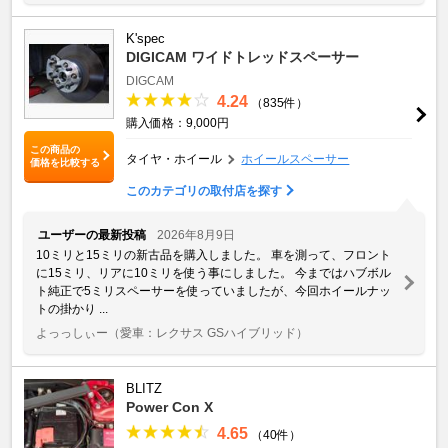
K'spec
DIGICAM ワイドトレッドスペーサー
DIGCAM
4.24
（835件）
購入価格：9,000円
この商品の
タイヤ・ホイール
ホイールスペーサー
価格を比較する
このカテゴリの取付店を探す
ユーザーの最新投稿
2026年8月9日
10ミリと15ミリの新古品を購入しました。 車を測って、フロント
に15ミリ、リアに10ミリを使う事にしました。 今まではハブボル
ト純正で5ミリスペーサーを使っていましたが、今回ホイールナッ
トの掛かり ...
よっっしぃー
（愛車：レクサス GSハイブリッド）
BLITZ
Power Con X
4.65
（40件）