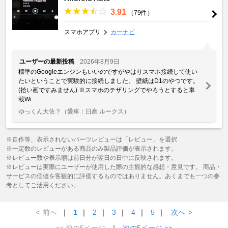
3.91
（79件）
スマホアプリ
カーナビ
ユーザーの最新投稿
2026年8月9日
標準のGoogleエンジンもいいのですがやはりスマホ接続して使い
たいということで実験的に接続しました。 壁紙はD1のやつです。
(拾い画ですみません) ※スマホのテザリングでやろうとすると車
載Wi ...
ゆっくん大佐？
（愛車：日産 ルークス）
※自作等、表示されないパーツレビューは「レビュー」を選択
※一定数のレビューがある商品のみ製品評価が表示されます。
※レビュー数や表示順は前日分が翌日の日中に反映されます。
※レビューは実際にユーザーが使用した際の主観的な感想・意見です。 商品・
サービスの価値を客観的に評価するものではありません。あくまでも一つの参
考としてご活用ください。
<
前へ
｜
1
｜
2
｜
3
｜
4
｜
5
｜
次へ
>
<< 前の5ページ
｜
次の5ページ >>