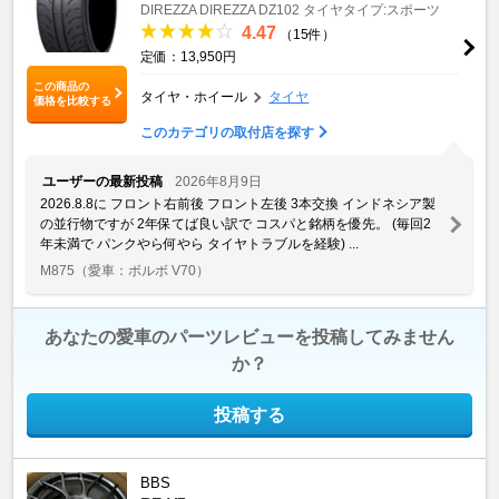
DIREZZA
DIREZZA DZ102
タイヤタイプ:スポーツ
4.47
（15件）
定価：13,950円
この商品の
タイヤ・ホイール
タイヤ
価格を比較する
このカテゴリの取付店を探す
ユーザーの最新投稿
2026年8月9日
2026.8.8に フロント右前後 フロント左後 3本交換 インドネシア製
の並行物ですが 2年保てば良い訳で コスパと銘柄を優先。 (毎回2
年未満で パンクやら何やら タイヤトラブルを経験) ...
M875
（愛車：ボルボ V70）
あなたの愛車のパーツレビューを投稿してみません
か？
投稿する
BBS