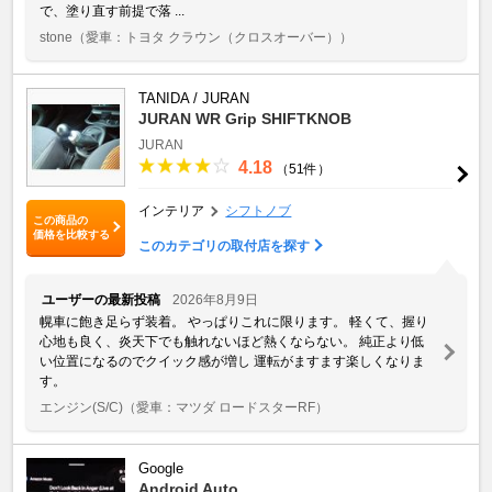
で、塗り直す前提で落 ...
stone
（愛車：トヨタ クラウン（クロスオーバー））
TANIDA / JURAN
JURAN WR Grip SHIFTKNOB
JURAN
4.18
（51件）
インテリア
シフトノブ
この商品の
価格を比較する
このカテゴリの取付店を探す
ユーザーの最新投稿
2026年8月9日
幌車に飽き足らず装着。 やっぱりこれに限ります。 軽くて、握り
心地も良く、炎天下でも触れないほど熱くならない。 純正より低
い位置になるのでクイック感が増し 運転がますます楽しくなりま
す。
エンジン(S/C)
（愛車：マツダ ロードスターRF）
Google
Android Auto