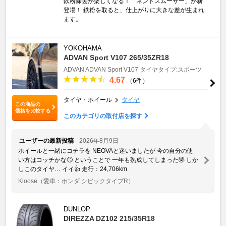
鉄粉除去が楽しくなる！「ネンドスムーサー」が新
登場！ 鉄粉を取ると、仕上がりに大きな差が生まれ
ます。
YOKOHAMA
ADVAN Sport V107 265/35ZR18
ADVAN
ADVAN Sport V107
タイヤタイプ:スポーツ
4.67
（6件）
タイヤ・ホイール
タイヤ
この商品の
価格を比較する
このカテゴリの取付店を探す
ユーザーの最新投稿
2026年8月9日
ホイールと一緒にコチラを NEOVAと迷いましたが 今の自分の使
い方はコッチかな🙄 ということで 一年も熟成してしまった🤣 しか
しこのタイヤ… イイ👍 走行：24,706km
Kloose
（愛車：ホンダ シビックタイプR）
DUNLOP
DIREZZA DZ102 215/35R18