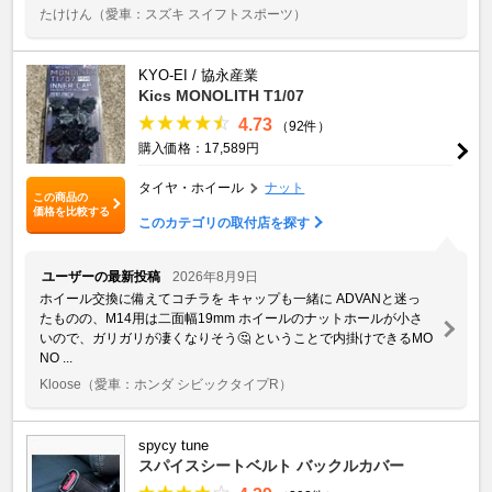
たけけん
（愛車：スズキ スイフトスポーツ）
KYO-EI / 協永産業
Kics MONOLITH T1/07
4.73
（92件）
購入価格：17,589円
タイヤ・ホイール
ナット
この商品の
価格を比較する
このカテゴリの取付店を探す
ユーザーの最新投稿
2026年8月9日
ホイール交換に備えてコチラを キャップも一緒に ADVANと迷っ
たものの、M14用は二面幅19mm ホイールのナットホールが小さ
いので、ガリガリが凄くなりそう🤔 ということで内掛けできるMO
NO ...
Kloose
（愛車：ホンダ シビックタイプR）
spycy tune
スパイスシートベルト バックルカバー