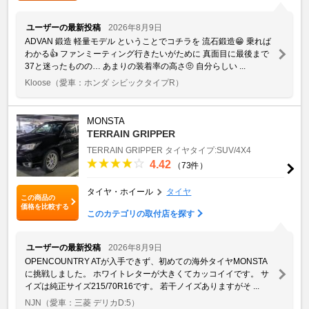
ユーザーの最新投稿
2026年8月9日
ADVAN 鍛造 軽量モデル ということでコチラを 流石鍛造😁 乗れば
わかる👍 ファンミーティング行きたいがために 真面目に最後まで
37と迷ったものの… あまりの装着率の高さ🤨 自分らしい ...
Kloose
（愛車：ホンダ シビックタイプR）
MONSTA
TERRAIN GRIPPER
TERRAIN GRIPPER
タイヤタイプ:SUV/4X4
4.42
（73件）
タイヤ・ホイール
タイヤ
この商品の
価格を比較する
このカテゴリの取付店を探す
ユーザーの最新投稿
2026年8月9日
OPENCOUNTRY ATが入手できず、初めての海外タイヤMONSTA
に挑戦しました。 ホワイトレターが大きくてカッコイイです。 サ
イズは純正サイズ215/70R16です。 若干ノイズありますがそ ...
NJN
（愛車：三菱 デリカD:5）