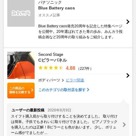
パナソニック
Blue Battery caos
オススメ記事
Blue Battery caos発売20周年を記念した特集ページ
を公開中。20年選ばれてきた青の歩み、みんカラ投
稿企画など20周年の取り組みをご紹介します。
Second Stage
Cピラーパネル
4.88
（227件）
ボディパーツ
ピラー関連
この商品の
このカテゴリの取付店を探す
価格を比較する
ユーザーの最新投稿
2026年8月9日
スイフト購入前から取り付けすることを決めてました。 取り付け
は簡単。子供でもきれいに取り付けできました。 ピアノブラック
を購入したのは正解！Bピラーとも色があいます。 少し、ボリュ
ーム感がでましたが ...