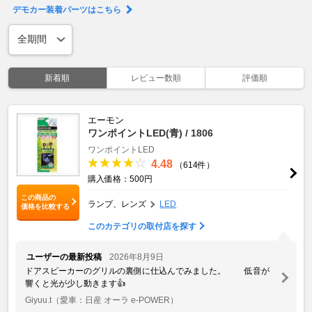
デモカー装着パーツはこちら
新着順
レビュー数順
評価順
エーモン
ワンポイントLED(青) / 1806
ワンポイントLED
4.48
（614件）
購入価格：500円
この商品の
ランプ、レンズ
LED
価格を比較する
このカテゴリの取付店を探す
ユーザーの最新投稿
2026年8月9日
ドアスピーカーのグリルの裏側に仕込んでみました。 低音が
響くと光が少し動きます👍
Giyuu.t
（愛車：日産 オーラ e-POWER）