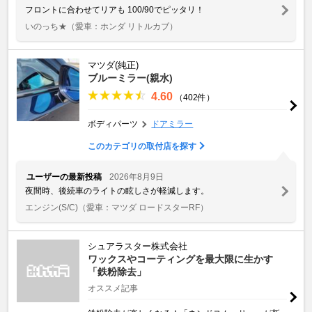
フロントに合わせてリアも 100/90でピッタリ！
いのっち★
（愛車：ホンダ リトルカブ）
マツダ(純正)
ブルーミラー(親水)
4.60
（402件）
ボディパーツ
ドアミラー
このカテゴリの取付店を探す
ユーザーの最新投稿
2026年8月9日
夜間時、後続車のライトの眩しさが軽減します。
エンジン(S/C)
（愛車：マツダ ロードスターRF）
シュアラスター株式会社
ワックスやコーティングを最大限に生かす
「鉄粉除去」
オススメ記事