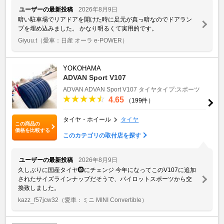
ユーザーの最新投稿
2026年8月9日
暗い駐車場でリアドアを開けた時に足元が真っ暗なのでドアラン
プを埋め込みました。 かなり明るくて実用的です。
Giyuu.t
（愛車：日産 オーラ e-POWER）
YOKOHAMA
ADVAN Sport V107
ADVAN
ADVAN Sport V107
タイヤタイプ:スポーツ
4.65
（199件）
タイヤ・ホイール
タイヤ
この商品の
価格を比較する
このカテゴリの取付店を探す
ユーザーの最新投稿
2026年8月9日
久しぶりに国産タイヤ🛞にチェンジ 今年になってこのV107に追加
されたサイズラインナップだそうで、パイロットスポーツから交
換致しました。
kazz_f57jcw32
（愛車：ミニ MINI Convertible）