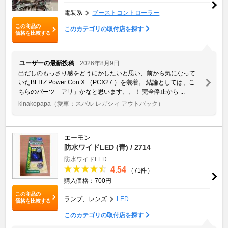
電装系
ブーストコントローラー
この商品の
このカテゴリの取付店を探す
価格を比較する
ユーザーの最新投稿
2026年8月9日
出だしのもっさり感をどうにかしたいと思い、前から気になって
いたBLITZ Power Con X （PCX27 ）を装着。 結論としては、こ
ちらのパーツ「アリ」かなと思います、、！ 完全停止から ...
kinakopapa
（愛車：スバル レガシィ アウトバック）
エーモン
防水ワイドLED (青) / 2714
防水ワイドLED
4.54
（71件）
購入価格：700円
この商品の
ランプ、レンズ
LED
価格を比較する
このカテゴリの取付店を探す