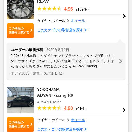
RE-V7
4.96
（182件）
タイヤ・ホイール
ホイール
この商品の
このカテゴリの取付店を探す
価格を比較する
ユーザーの最新投稿
2026年8月9日
9.5J+43の4本通しのダイヤモンドブラック コンケイブが良い！！
タイヤサイズは225/40にしたので無加工でどこにもヒットしませ
ん もう少し幅広タイヤにしたいところ ADVAN Racing ...
オディ2033
（愛車：スバル BRZ）
YOKOHAMA
ADVAN Racing R6
ADVAN Racing
4.90
（61件）
タイヤ・ホイール
ホイール
この商品の
価格を比較する
このカテゴリの取付店を探す