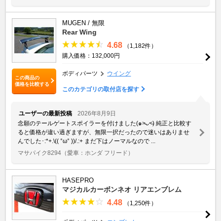
MUGEN / 無限
Rear Wing
4.68
（1,182件）
購入価格：132,000円
ボディパーツ
ウイング
この商品の
価格を比較する
このカテゴリの取付店を探す
ユーザーの最新投稿
2026年8月9日
念願のテールゲートスポイラーを付けました(๑˃̵ᴗ˂̵) 純正と比較す
ると価格が違い過ぎますが、無限一択だったので迷いはありませ
んでした･:*+.\(( °ω° ))/.:+ まだ下はノーマルなので ...
マサパイク8294
（愛車：ホンダ フリード）
HASEPRO
マジカルカーボンネオ リアエンブレム
4.48
（1,250件）