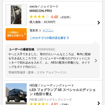
siecle / ジェイロード
MINICON-PRO
4.48
（432件）
購入価格：18,500円
電装系
サブコン
この商品の
価格を比較する
このカテゴリの取付店を探す
ユーザーの最新投稿
2026年8月6日
やっと入手できました。 取付のたいへんなところは、車内に配線
を引き込むところです。コンピューターの後ろのグロメットにカ
ッターで切れ込みを入れて、ん、ABSの配管が邪魔だな、タイラ
ップをガイド代わりに ...
警備局警備課
（愛車：スズキ アルトワークス）
HID屋 / トレーディングトレード
LED フォグランプ SE スペシャルエディショ
ン 2色切り替え
HID屋 LEDフォグランプシリーズ
4.61
（23件）