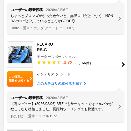
ユーザーの最新投稿
2026年8月6日
ちょっとブロンズがかった色合いと、無限ロゴだけでなく、HON
DAのロゴが入っているところがGOOD👌
Hairo
（愛車：ホンダ アコード ユーロR）
RECARO
RS-G
モータースポーツシェル
4.72
（1,166件）
インテリア
シート
この商品の
価格を比較する
このカテゴリの取付店を探す
ユーザーの最新投稿
2026年8月6日
【再レビュー】(2026/08/06) BRZでもサーキットではフルバケが
欲しくなり移植しました。長距離ツーリングでも快適です。
わたおか
（愛車：スバル BRZ）