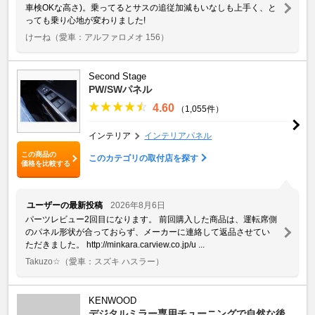
車検OKな高さ)。乗ってるとサスの追従加減もいなしも上手く、と
っても乗り心地が変わりました!
けーね
（愛車：アルファロメオ 156）
Second Stage
PW/SWパネル
4.60
（1,055件）
インテリア
インテリアパネル
この商品の
このカテゴリの取付店を探す
価格を比較する
ユーザーの最新投稿
2026年8月6日
パーツレビュー2回目になります。 前回購入した商品は、運転席側
のパネル形状が合っておらず、メーカーに連絡して返品させてい
ただきました。 http://minkara.carview.co.jp/u ...
Takuzo☆
（愛車：スズキ ハスラー）
KENWOOD
デジタルミラー専用チューニングで自然な後