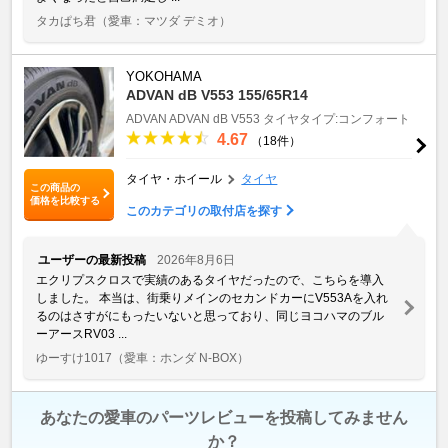
タカぱち君
（愛車：マツダ デミオ）
YOKOHAMA
ADVAN dB V553 155/65R14
ADVAN
ADVAN dB V553
タイヤタイプ:コンフォート
4.67
（18件）
タイヤ・ホイール
タイヤ
この商品の
価格を比較する
このカテゴリの取付店を探す
ユーザーの最新投稿
2026年8月6日
エクリプスクロスで実績のあるタイヤだったので、こちらを導入
しました。 本当は、街乗りメインのセカンドカーにV553Aを入れ
るのはさすがにもったいないと思っており、同じヨコハマのブル
ーアースRV03 ...
ゆーすけ1017
（愛車：ホンダ N-BOX）
あなたの愛車のパーツレビューを投稿してみません
か？