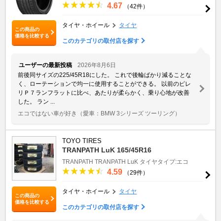
4.67
（42件）
タイヤ・ホイール
タイヤ
この商品の
価格を比較する
このカテゴリの取付店を探す
ユーザーの最新投稿
2026年8月6日
前後同サイズの225/45R18にした。 これで後輪ばかり減ることな
く、ローテーションで均一に使用することができる。 以前のピレ
リＰ７ランフラットに比べ、あたりが柔らかく、乗り心地が改善
した。 ラン ...
エコではない車が好き
（愛車：BMW 3シリーズ ツーリング）
TOYO TIRES
TRANPATH LuK 165/45R16
TRANPATH
TRANPATH LuK
タイヤタイプ:エコ
4.59
（29件）
タイヤ・ホイール
タイヤ
この商品の
価格を比較する
このカテゴリの取付店を探す