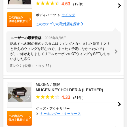
4.63
（19件）
ボディパーツ
ウイング
この商品の
価格を比較する
このカテゴリの取付店を探す
ユーザーの最新投稿
2026年8月6日
記念すべき86の日のカスタムはウィングとなりました😁🎊 もとも
と控えめウィングを好むので、まったく予定になかったのです
が、ご縁がありましてリアルカーボンのGTウィングをGETしちゃ
いました😆G ...
51パパ
（愛車：トヨタ 86）
MUGEN / 無限
MUGEN KEY HOLDER A (LEATHER)
4.33
（51件）
グッズ・アクセサリー
キーホルダー・キーケース
この商品の
価格を比較する