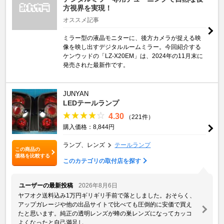
方視界を実現！
オススメ記事
ミラー型の液晶モニターに、後方カメラが捉える映
像を映し出すデジタルルームミラー。今回紹介する
ケンウッドの「LZ-X20EM」は、2024年の11月末に
発売された最新作です。
JUNYAN
LEDテールランプ
4.30
（221件）
購入価格：8,844円
ランプ、レンズ
テールランプ
この商品の
価格を比較する
このカテゴリの取付店を探す
ユーザーの最新投稿
2026年8月6日
ヤフオク送料込み1万円ギリギリ手前で落としました。おそらく、
アップガレージや他の出品サイトで比べても圧倒的に安価で買え
たと思います。純正の透明レンズが蜂の巣レンズになってカッコ
よくなったと自己満足し ...