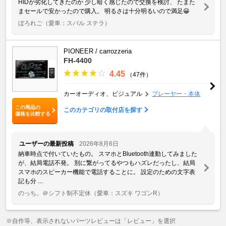
HIDが劣化してきたのか 少し暗く感じたので交換を検討、 たまた
まセールで安かったので購入。 明るさは十分明るいので満足😀
ぼろれご
（愛車：スバル ステラ）
PIONEER / carrozzeria
FH-4400
4.45
（47件）
カーオーディオ、ビジュアル
プレーヤー・本体
この商品の
このカテゴリの取付店を探す
価格を比較する
ユーザーの最新投稿
2026年8月6日
納車時点で付いていたもの。 スマホとBluetooth連動してみました
が、結局電話不発。 別に繋がってるやつもハズレだったし、結局
スマホのスピーカー機能で電話することに。 設定のための文字表
記も分 ...
のっち。＠シフト制不定休
（愛車：スズキ ワゴンR）
※自作等、表示されないパーツレビューは「レビュー」を選択