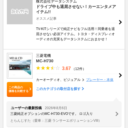
株式会社データシステム
ドライブ中も退屈させない！カーエンタメア
イテム!!
オススメ記事
TV-KITシリーズで純正ナビをフル活用！同乗者を退
屈させない必須アイテム。トヨタ・ディスプレィオ
ーディオの充実もデータシステムにおまかせ！
三菱電機
MC-H730
3.67
（12件）
カーオーディオ、ビジュアル
プレーヤー・本体
この商品の
このカテゴリの取付店を探す
価格を比較する
ユーザーの最新投稿
2026年8月6日
三菱純正オプションのMC-H730-EVOです。 ロゴ入り
とらんじすた
（愛車：三菱 ランサーエボリューションVIII）