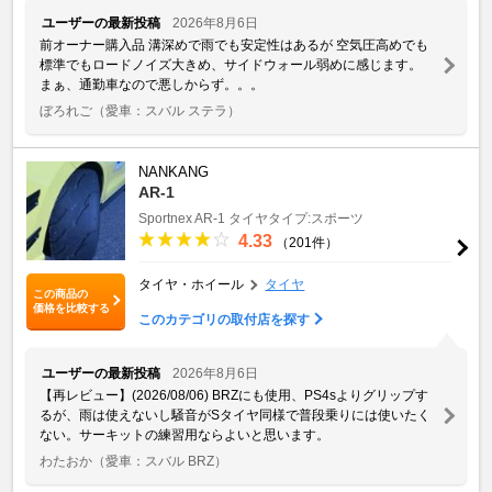
ユーザーの最新投稿
2026年8月6日
前オーナー購入品 溝深めで雨でも安定性はあるが 空気圧高めでも
標準でもロードノイズ大きめ、サイドウォール弱めに感じます。
まぁ、通勤車なので悪しからず。。。
ぼろれご
（愛車：スバル ステラ）
NANKANG
AR-1
Sportnex
AR-1
タイヤタイプ:スポーツ
4.33
（201件）
タイヤ・ホイール
タイヤ
この商品の
価格を比較する
このカテゴリの取付店を探す
ユーザーの最新投稿
2026年8月6日
【再レビュー】(2026/08/06) BRZにも使用、PS4sよりグリップす
るが、雨は使えないし騒音がSタイヤ同様で普段乗りには使いたく
ない。サーキットの練習用ならよいと思います。
わたおか
（愛車：スバル BRZ）