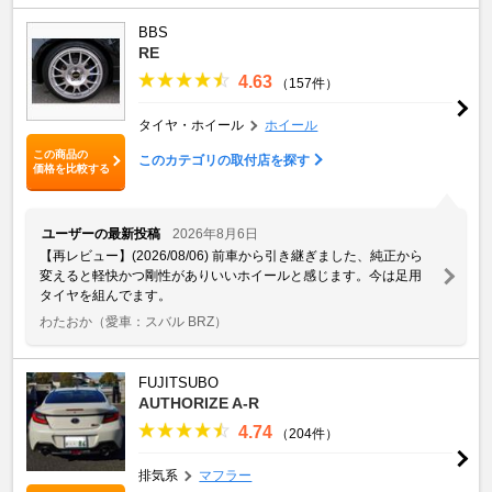
BBS
RE
4.63
（157件）
タイヤ・ホイール
ホイール
この商品の
このカテゴリの取付店を探す
価格を比較する
ユーザーの最新投稿
2026年8月6日
【再レビュー】(2026/08/06) 前車から引き継ぎました、純正から
変えると軽快かつ剛性がありいいホイールと感じます。今は足用
タイヤを組んでます。
わたおか
（愛車：スバル BRZ）
FUJITSUBO
AUTHORIZE A-R
4.74
（204件）
排気系
マフラー