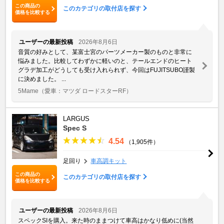
この商品の
このカテゴリの取付店を探す
価格を比較する
ユーザーの最新投稿
2026年8月6日
音質の好みとして、某富士宮のパーツメーカー製のものと非常に
悩みました。比較してわずかに軽いのと、テールエンドのヒート
グラデ加工がどうしても受け入れられず、今回はFUJITSUBO謹製
に決めました。 ...
5Mame
（愛車：マツダ ロードスターRF）
LARGUS
Spec S
4.54
（1,905件）
足回り
車高調キット
この商品の
このカテゴリの取付店を探す
価格を比較する
ユーザーの最新投稿
2026年8月6日
スペックSIを購入。来た時のままつけて車高はかなり低めに(当然