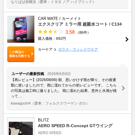
なりぱぱ@横浜
（愛車：トヨタ ノア ハイブリッド）
CAR MATE / カーメイト
エクスクリア ミラー用 超親水コート / C134
3.58
（86件）
購入価格：692円
カーケア
ガラス・ウィンドウケア
この商品の
価格を比較する
ユーザーの最新投稿
2026年8月6日
【再レビュー】(2026/08/06) 朝、思いがけず雨が降り、その後通
勤に使いましたので、雨に濡れてからの初レビューです。 こちら
の写真は施工時に撮りました。 雨に濡れた結果、意外と水滴が残
って ...
kawaguchi4
（愛車：フォルクスワーゲン ポロ）
BLITZ
AERO SPEED R-Concept GTウイング
AERO SPEED