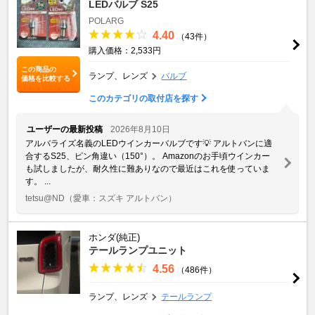
LEDバルブ S25
POLARG
4.40
（43件）
購入価格：2,533円
この商品の
ランプ、レンズ
バルブ
価格を比較する
このカテゴリの取付店を探す
ユーザーの最新投稿
2026年8月10日
アルバライズ名義のLEDウインカーバルブです💡 アルトバンに適
合するS25、ピン角違い（150°）。 Amazonのお手頃ウインカー
も試しましたが、耐久性に難ありなので最近はこれを使っていま
す。 ...
tetsu@ND
（愛車：スズキ アルトバン）
ホンダ(純正)
テールランプユニット
4.56
（486件）
ランプ、レンズ
テールランプ