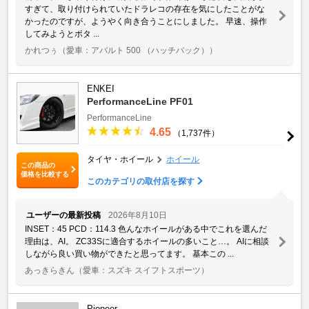
すぎて、取り付けられていたドラレコの存在を気にしたことがな
かったのですが、ようやく向き合うことにしました。 早速、操作
してみようとボタ ...
かれつぅ
（愛車：アバルト 500 （ハッチバック））
ENKEI
PerformanceLine PF01
PerformanceLine
4.65
（1,737件）
タイヤ・ホイール
ホイール
この商品の
価格を比較する
このカテゴリの取付店を探す
ユーザーの最新投稿
2026年8月10日
INSET：45 PCD：114.3 色んなホイールがある中でこれを選んだ
理由は、AI。 ZC33Sに適合するホイールの多いこと…。 AIに相談
しながら良い買い物ができたと思ってます。 基本この ...
あっきらきん
（愛車：スズキ スイフトスポーツ）
Pioneer