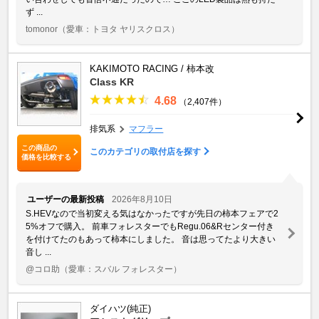
ず ...
tomonor
（愛車：トヨタ ヤリスクロス）
KAKIMOTO RACING / 柿本改
Class KR
4.68
（2,407件）
排気系
マフラー
この商品の
このカテゴリの取付店を探す
価格を比較する
ユーザーの最新投稿
2026年8月10日
S.HEVなので当初変える気はなかったですが先日の柿本フェアで2
5%オフで購入。 前車フォレスターでもRegu.06&Rセンター付き
を付けてたのもあって柿本にしました。 音は思ってたより大きい
音し ...
@コロ助
（愛車：スバル フォレスター）
ダイハツ(純正)