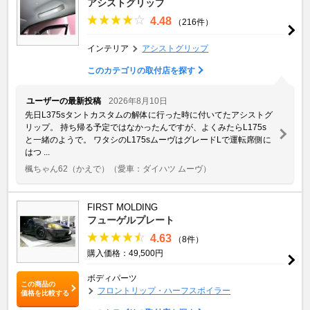
アシストグリップ
4.48
（216件）
インテリア
アシストグリップ
このカテゴリの取付店を探す
ユーザーの最新投稿
2026年8月10日
先日L375sタントカスタムの解体に行った時に付いてたアシストグ
リップ。 持ち帰る予定ではなかったんですが、よくみたらL175s
と一緒のようで。 ワタシのL175sムーヴはグレードLで運転席側に
はつ ...
楓ちゃん62（かえで）
（愛車：ダイハツ ムーヴ）
FIRST MOLDING
フューゲルプレート
4.63
（8件）
購入価格：49,500円
ボディパーツ
この商品の
フロントリップ・ハーフスポイラー
価格を比較する