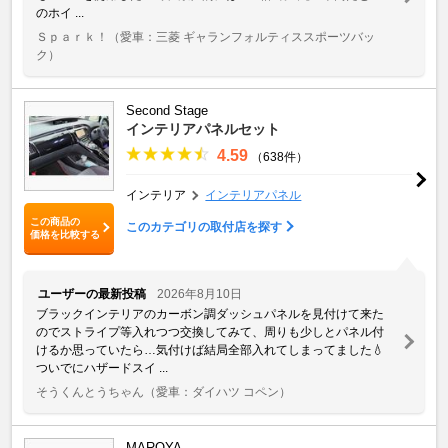
のホイ ...
Ｓｐａｒｋ！
（愛車：三菱 ギャランフォルティススポーツバッ
ク）
Second Stage
インテリアパネルセット
4.59
（638件）
インテリア
インテリアパネル
この商品の
このカテゴリの取付店を探す
価格を比較する
ユーザーの最新投稿
2026年8月10日
ブラックインテリアのカーボン調ダッシュパネルを見付けて来た
のでストライプ等入れつつ交換してみて、周りも少しとパネル付
けるか思っていたら…気付けば結局全部入れてしまってました💧
ついでにハザードスイ ...
そうくんとうちゃん
（愛車：ダイハツ コペン）
MAROYA