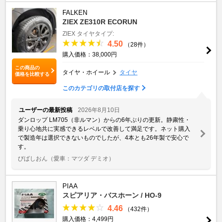
FALKEN
ZIEX ZE310R ECORUN
ZIEX
タイヤタイプ:
4.50
（28件）
購入価格：38,000円
この商品の
タイヤ・ホイール
タイヤ
価格を比較する
このカテゴリの取付店を探す
ユーザーの最新投稿
2026年8月10日
ダンロップ LM705（非ルマン）からの6年ぶりの更新。静粛性・
乗り心地共に実感できるレベルで改善して満足です。ネット購入
で製造年は選択できないものでしたが、4本とも26年製で安心で
す。
びばしおん
（愛車：マツダ デミオ）
PIAA
スピアリア・バスホーン / HO-9
4.46
（432件）
購入価格：4,499円