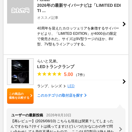
2026年の最新サイバーナビは「LIMITED EDI
TI ...
オススメ記事
40周年を迎えたカロッツェリアを象徴するサイバー
ナビより、「LIMITED EDITION」が4000台の限定
で発売された。サイズは9V型ラージのほか、8V
型、7V型もラインアップする。
らいと兄弟。
LEDトランクランプ
5.00
（7件）
ランプ、レンズ
LED
この商品の
このカテゴリの取付店を探す
価格を比較する
ユーザーの最新投稿
2026年8月10日
【再レビュー】(2026/08/10) こちらも現在は閉業？してしまった
んですかね？(サイトは残ってますけど) いつだかなにかの件で問
い合わせしても音信不通だったので… ここのLED製品は熱も持た