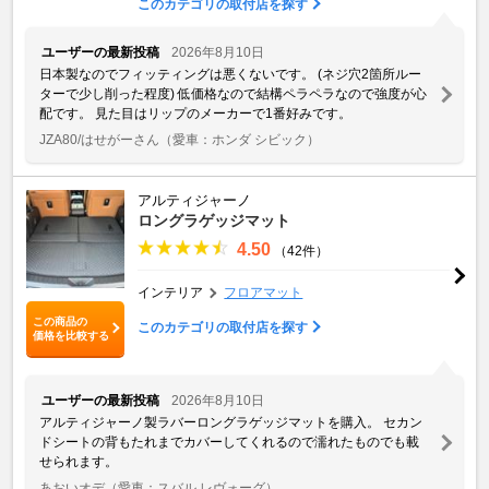
このカテゴリの取付店を探す
ユーザーの最新投稿
2026年8月10日
日本製なのでフィッティングは悪くないです。 (ネジ穴2箇所ルー
ターで少し削った程度) 低価格なので結構ペラペラなので強度が心
配です。 見た目はリップのメーカーで1番好みです。
JZA80/はせがーさん
（愛車：ホンダ シビック）
アルティジャーノ
ロングラゲッジマット
4.50
（42件）
インテリア
フロアマット
この商品の
このカテゴリの取付店を探す
価格を比較する
ユーザーの最新投稿
2026年8月10日
アルティジャーノ製ラバーロングラゲッジマットを購入。 セカン
ドシートの背もたれまでカバーしてくれるので濡れたものでも載
せられます。
あおいオデ
（愛車：スバル レヴォーグ）