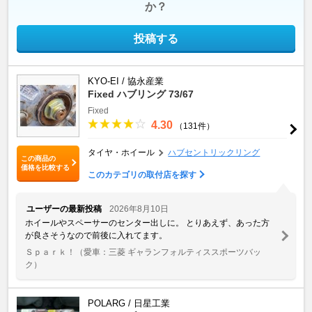
か？
投稿する
KYO-EI / 協永産業
Fixed ハブリング 73/67
Fixed
4.30
（131件）
タイヤ・ホイール
ハブセントリックリング
この商品の
価格を比較する
このカテゴリの取付店を探す
ユーザーの最新投稿
2026年8月10日
ホイールやスペーサーのセンター出しに。 とりあえず、あった方
が良さそうなので前後に入れてます。
Ｓｐａｒｋ！
（愛車：三菱 ギャランフォルティススポーツバッ
ク）
POLARG / 日星工業