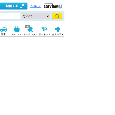
ヘルプ
愛車
イベント
オークション
サーキット
みんカラ＋