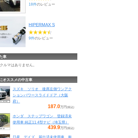
18件
のレビュー
HIPERMAX S
9件
のレビュー
た車
クルマはありません。
にオススメの中古車
スズキ ソリオ 後席左側ワンアク
ションパワースライドドア（大阪
府）
187.0
万円
(税込)
ホンダ ステップワゴン 登録済未
使用車 純正11.4型ナビ（埼玉県）
439.9
万円
(税込)
日産 デイズ 届出済未使用車 衝