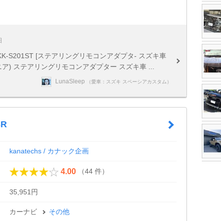
日
KK-S201ST [ステアリングリモコンアダプタ- スズキ車
オニア) ステアリングリモコンアダプター スズキ車 ...
LunaSleep
（愛車：スズキ スペーシアカスタム）
3R
kanatechs / カナック企画
（44 件）
4.00
35,951円
カーナビ
その他