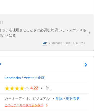
0日
イッチを使用させるときに必要な奴 高いしレスポンスも
時かさばる
zenchang
（愛車：日産 モコ）
P
kanatechs / カナック企画
（9 件）
4.22
カーオーディオ、ビジュアル
配線・取付金具
このカテゴリの取付店を探す