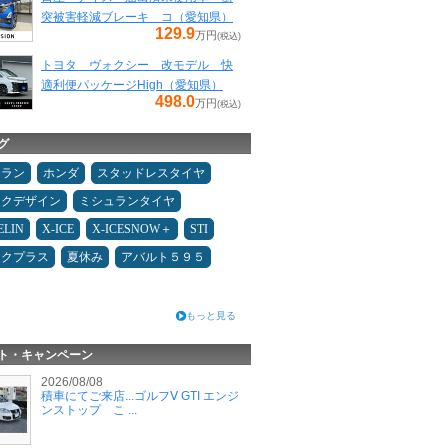
突被害軽減ブレーキ コ（愛知県）
129.9
万円
(税込)
トヨタ ヴォクシー 改モデル 快
適利便パッケージHigh（愛知県）
498.0
万円
(税込)
グ
ュラン
ホンダ
スタッドレスタイヤ
ックデザイン
ミシュランタイヤ
ELIN
X-ICE
X-ICESNOW＋
STI
ックプラス
夏休み
アバルト５９５
もっと見る
ト・キャンペーン
2026/08/08
積車にてご来店...ゴルフⅤ GTI エンジ
ンストップ こ ...