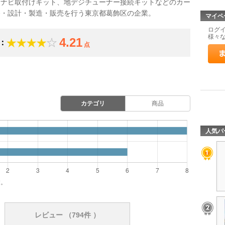
ーナビ取付けキット、地デジチューナー接続キットなどのカー
発・設計・製造・販売を行う東京都葛飾区の企業。
マイペ
ログ
様々
4.21
：
点
カテゴリ
商品
人気パ
す。
レビュー
（794件 ）