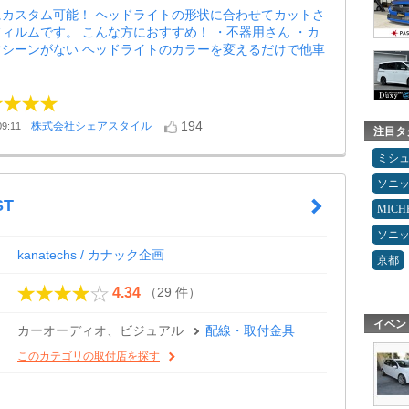
にカスタム可能！ ヘッドライトの形状に合わせてカットさ
ィルムです。 こんな方におすすめ！ ・不器用さん ・カ
マシーンがない ヘッドライトのカラーを変えるだけで他車
194
株式会社シェアスタイル
9:11
注目タ
ミシ
ソニ
ST
MICH
ソニ
kanatechs / カナック企画
京都
（29 件）
4.34
イベン
カーオーディオ、ビジュアル
配線・取付金具
このカテゴリの取付店を探す