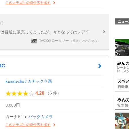
このカテゴリの取付店を探す
ニュー
3日
当時は普通に販売してましたが、今となってはレア？
TACK@ロータリー
（愛車：マツダ RX-8）
BC
kanatechs / カナック企画
（5 件）
4.20
3,080円
カーナビ
バックカメラ
このカテゴリの取付店を探す