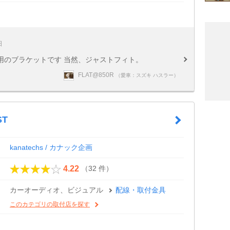
日
用のブラケットです 当然、ジャストフィト。
FLAT@850R
（愛車：スズキ ハスラー）
ST
kanatechs / カナック企画
（32 件）
4.22
カーオーディオ、ビジュアル
配線・取付金具
このカテゴリの取付店を探す