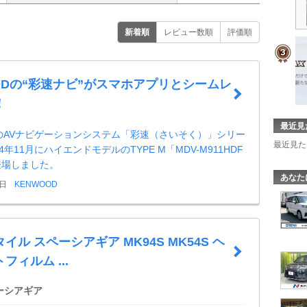
新着順
レビュー数順
評価順
ODの“彩速ナビ”がスマホアプリとシームレ
！
最近見
DのAVナビゲーションシステム「彩速（さいそく）」シリー
最近見た
4年11月にハイエンドモデルのTYPE M「MDV-M911HDF
登場しました。
あなた
9日
KENWOOD
イル スペーシアギア MK94S MK54S ヘ
フィルム ...
ーシアギア