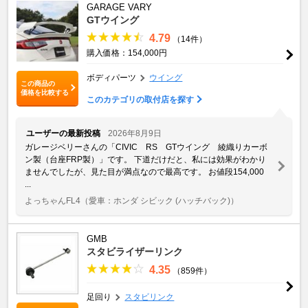
GARAGE VARY
GTウイング
4.79
（14件）
購入価格：154,000円
ボディパーツ
ウイング
この商品の
価格を比較する
このカテゴリの取付店を探す
ユーザーの最新投稿
2026年8月9日
ガレージベリーさんの「CIVIC RS GTウイング 綾織りカーボ
ン製（台座FRP製）」です。 下道だけだと、私には効果がわかり
ませんでしたが、見た目が満点なので最高です。 お値段154,000
...
よっちゃんFL4
（愛車：ホンダ シビック (ハッチバック)）
GMB
スタビライザーリンク
4.35
（859件）
足回り
スタビリンク