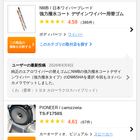
NWB / 日本ワイパーブレード
強力撥水コート デザインワイパー用替ゴム
4.59
（386件）
ボディパーツ
ワイパー
この商品の
このカテゴリの取付店を探す
価格を比較する
ユーザーの最新投稿
2026年8月9日
純正のエアロワイパーの替えゴムにNWBの強力撥水コートデザイ
ンワイパー（強力撥水タイプ）のDW65HAを選択 今回もヨドバシ
カメラでゲットしました。
くわ.
（愛車：トヨタ カローラクロスハイブリッド）
PIONEER / carrozzeria
TS-F1750S
4.61
（67件）
カーオーディオ、ビジュアル
スピーカー