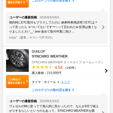
このカテゴリの取付店を探す
価格を比較する
ユーザーの最新投稿
2026年8月9日
契約時にETC取付もプラスしてたのに 納車時車両説明でETCは？
って言ったら ☺️ついてないです〜✨って言われたw 信用は無くな
りましたとさ(⁠ ⁠◜⁠‿⁠◝⁠ ⁠)⁠ww 改めて取付作業に預け ...
coba*
（愛車：ヤマハ YZF-R25）
DUNLOP
SYNCHRO WEATHER
SYNCHRO WEATHER
タイヤタイプ:オールシーズン
4.54
（140件）
購入価格：215,000円
この商品の
タイヤ・ホイール
タイヤ
価格を比較する
このカテゴリの取付店を探す
ユーザーの最新投稿
2026年8月9日
ヴェゼルの時に使ってて個人的に良かったので、なんか9月で値上
がりするらしいというのもあって、SYNCHRO WEATHERを購