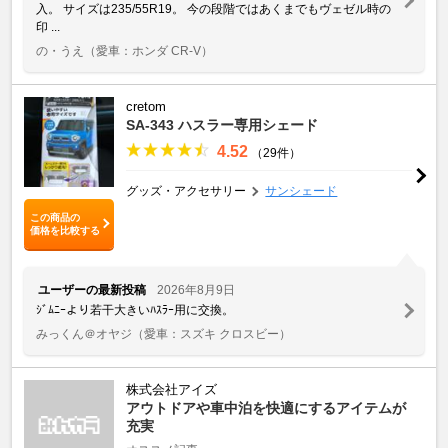
入。 サイズは235/55R19。 今の段階ではあくまでもヴェゼル時の
印 ...
の・うえ
（愛車：ホンダ CR-V）
cretom
SA-343 ハスラー専用シェード
4.52
（29件）
グッズ・アクセサリー
サンシェード
この商品の
価格を比較する
ユーザーの最新投稿
2026年8月9日
ｼﾞﾑﾆｰより若干大きいﾊｽﾗｰ用に交換。
みっくん＠オヤジ
（愛車：スズキ クロスビー）
株式会社アイズ
アウトドアや車中泊を快適にするアイテムが
充実