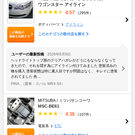
ワゴンスター アイライン
4.57
（295件）
ボディパーツ
アイライン
この商品の
このカテゴリの取付店を探す
価格を比較する
ユーザーの最新投稿
2026年8月9日
ヘッドライトトップ面のクリアハガレがどうにもならなくなって
きたので、それを隠す為にアイライン付けてみました 塗装済みの
物を購入 塗装状態は特に素人目ですが問題はなく、 キレイに塗装
されてました 色 ...
PINA..
（愛車：スバル WRX S4）
MITSUBA / ミツバサンコーワ
MSC-BE61
4.36
（107件）
電装系
ETC
この商品の