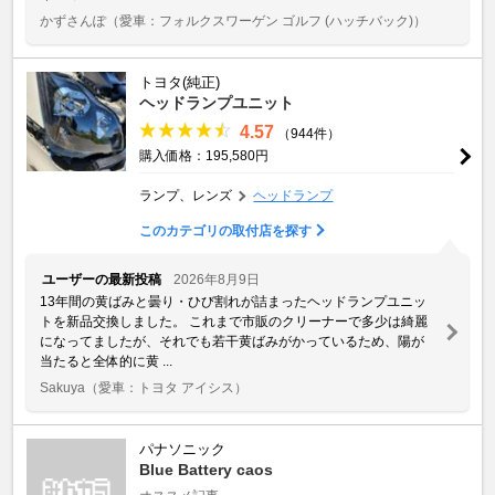
かずさんぽ
（愛車：フォルクスワーゲン ゴルフ (ハッチバック)）
トヨタ(純正)
ヘッドランプユニット
4.57
（944件）
購入価格：195,580円
ランプ、レンズ
ヘッドランプ
このカテゴリの取付店を探す
ユーザーの最新投稿
2026年8月9日
13年間の黄ばみと曇り・ひび割れが詰まったヘッドランプユニッ
トを新品交換しました。 これまで市販のクリーナーで多少は綺麗
になってましたが、それでも若干黄ばみがかっているため、陽が
当たると全体的に黄 ...
Sakuya
（愛車：トヨタ アイシス）
パナソニック
Blue Battery caos