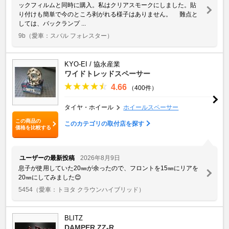
ックフィルムと同時に購入。私はクリアスモークにしました。貼
り付けも簡単で今のところ剥がれる様子はありません。 難点と
しては、バックランプ ...
9b
（愛車：スバル フォレスター）
KYO-EI / 協永産業
ワイドトレッドスペーサー
4.66
（400件）
タイヤ・ホイール
ホイールスペーサー
この商品の
このカテゴリの取付店を探す
価格を比較する
ユーザーの最新投稿
2026年8月9日
息子が使用していた20㎜が余ったので、フロントを15㎜にリアを
20㎜にしてみました😊
5454
（愛車：トヨタ クラウンハイブリッド）
BLITZ
DAMPER ZZ-R