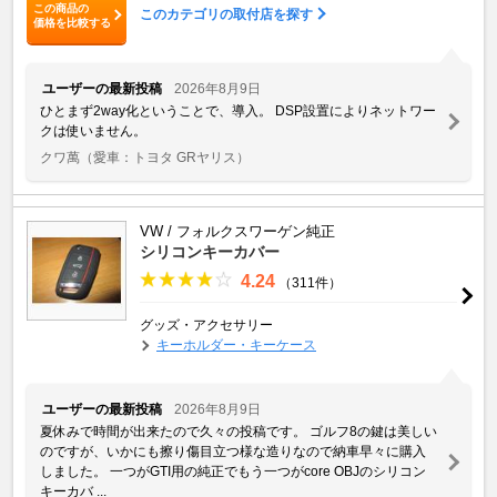
この商品の
このカテゴリの取付店を探す
価格を比較する
ユーザーの最新投稿
2026年8月9日
ひとまず2way化ということで、導入。 DSP設置によりネットワー
クは使いません。
クワ萬
（愛車：トヨタ GRヤリス）
VW / フォルクスワーゲン純正
シリコンキーカバー
4.24
（311件）
グッズ・アクセサリー
キーホルダー・キーケース
ユーザーの最新投稿
2026年8月9日
夏休みで時間が出来たので久々の投稿です。 ゴルフ8の鍵は美しい
のですが、いかにも擦り傷目立つ様な造りなので納車早々に購入
しました。 一つがGTI用の純正でもう一つがcore OBJのシリコン
キーカバ ...