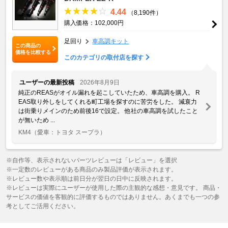
4.44
（8,190件）
購入価格：102,000円
足回り
車高調キット
この商品の
価格を比較する
このカテゴリの取付店を探す
ユーザーの最新投稿
2026年8月9日
純正のREASがオイル漏れを起こしていたため、車高調を購入。 R
EAS取り外しをしてくれる町工場を探すのに苦労をした。 減衰力
は街乗りメインのため前後16で設定。 他社の車高調を試したこと
が無いため ...
KM4
（愛車：トヨタ スープラ）
※自作等、表示されないパーツレビューは「レビュー」を選択
※一定数のレビューがある商品のみ製品評価が表示されます。
※レビュー数や表示順は前日分が翌日の日中に反映されます。
※レビューは実際にユーザーが使用した際の主観的な感想・意見です。 商品・
サービスの価値を客観的に評価するものではありません。あくまでも一つの参
考としてご活用ください。