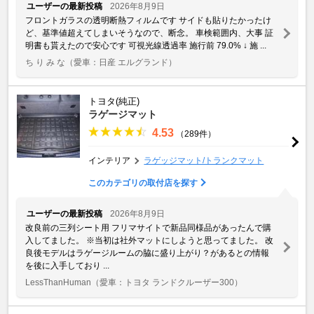
ユーザーの最新投稿
2026年8月9日
フロントガラスの透明断熱フィルムです サイドも貼りたかったけ
ど、基準値超えてしまいそうなので、断念。 車検範囲内、大事 証
明書も貰えたので安心です 可視光線透過率 施行前 79.0% ↓ 施 ...
ち り み な
（愛車：日産 エルグランド）
トヨタ(純正)
ラゲージマット
4.53
（289件）
インテリア
ラゲッジマット/トランクマット
このカテゴリの取付店を探す
ユーザーの最新投稿
2026年8月9日
改良前の三列シート用 フリマサイトで新品同様品があったんで購
入してました。 ※当初は社外マットにしようと思ってました。 改
良後モデルはラゲージルームの脇に盛り上がり？があるとの情報
を後に入手しており ...
LessThanHuman
（愛車：トヨタ ランドクルーザー300）