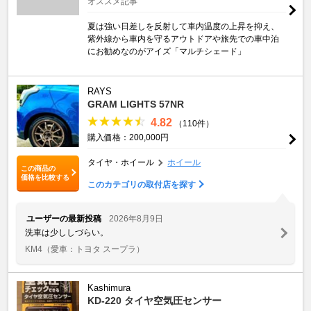
オススメ記事
夏は強い日差しを反射して車内温度の上昇を抑え、
紫外線から車内を守るアウトドアや旅先での車中泊
にお勧めなのがアイズ「マルチシェード」
RAYS
GRAM LIGHTS 57NR
4.82
（110件）
購入価格：200,000円
タイヤ・ホイール
ホイール
この商品の
価格を比較する
このカテゴリの取付店を探す
ユーザーの最新投稿
2026年8月9日
洗車は少ししづらい。
KM4
（愛車：トヨタ スープラ）
Kashimura
KD-220 タイヤ空気圧センサー