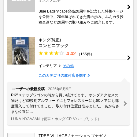
オススメ記事
Blue Battery caos発売20周年を記念した特集ページ
を公開中。20年選ばれてきた青の歩み、みんカラ投
稿企画など20周年の取り組みをご紹介します。
ホンダ(純正)
コンビニフック
4.42
（155件）
インテリア
その他
このカテゴリの取付店を探す
ユーザーの最新投稿
2026年8月9日
RK5ステップワゴンの時から買い続けてます。 ホンダアクセスの
物だけど30後期アルファードにもフォレスターにも80ノアにも都
度購入して付けてました。 取り付け位置は悩みました。 あからさ
まな位置に ...
LUNA-NYAAAAN
（愛車：ホンダ CR-Vハイブリッド）
TREE VILLAGE / カーショップナガノ