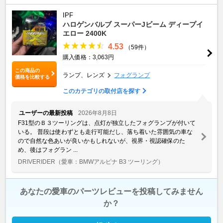
IPF
ハロゲンバルブ スーパーJビーム ディープイ
エロー 2400K
4.53
（59件）
購入価格：3,063円
この商品の
ランプ、レンズ
フォグランプ
価格を比較する
このカテゴリの取付店を探す
ユーザーの最新投稿
2026年8月8日
F31型のＢ３ツーリングは、点灯が独立したフォグランプが付いて
いる。 普段は使わずとも走行可能だし、落ち着いた雰囲気の車な
ので自然な色あいが良いかもしれないが、視界・視認確保のた
め、後はフォグラン ...
DRIVERIDER
（愛車：BMWアルピナ B3 ツーリング）
あなたの愛車のパーツレビューを投稿してみません
か？