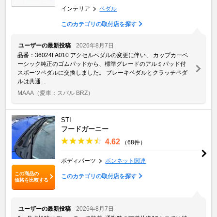
インテリア
ペダル
このカテゴリの取付店を探す
ユーザーの最新投稿
2026年8月7日
品番：36024FA010 アクセルペダルの変更に伴い、 カップカーベ
ーシック純正のゴムパッドから、標準グレードのアルミパッド付
スポーツペダルに交換しました。 ブレーキペダルとクラッチペダ
ルは共通 ...
MAAA
（愛車：スバル BRZ）
STI
フードガーニー
4.62
（68件）
ボディパーツ
ボンネット関連
この商品の
このカテゴリの取付店を探す
価格を比較する
ユーザーの最新投稿
2026年8月7日