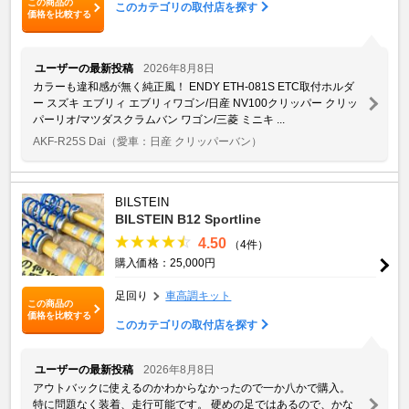
この商品の
このカテゴリの取付店を探す
価格を比較する
ユーザーの最新投稿
2026年8月8日
カラーも違和感が無く純正風！ ENDY ETH-081S ETC取付ホルダ
ー スズキ エブリィ エブリィワゴン/日産 NV100クリッパー クリッ
パーリオ/マツダスクラムバン ワゴン/三菱 ミニキ ...
AKF-R25S Dai
（愛車：日産 クリッパーバン）
BILSTEIN
BILSTEIN B12 Sportline
4.50
（4件）
購入価格：25,000円
足回り
車高調キット
この商品の
価格を比較する
このカテゴリの取付店を探す
ユーザーの最新投稿
2026年8月8日
アウトバックに使えるのかわからなかったので一か八かで購入。
特に問題なく装着、走行可能です。 硬めの足ではあるので、かな