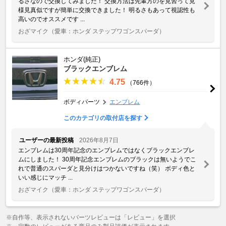
るさなので交換してみました！ 交換方法は先輩方のを見習って見
様見真似ですが簡単に交換できました！ 明るさもあって視認性も
高いのでオススメです ...
おざマイク
（愛車：ホンダ ステップワゴンスパーダ）
ホンダ(純正)
ブラックエンブレム
4.75
（766件）
ボディパーツ
エンブレム
このカテゴリの取付店を探す
ユーザーの最新投稿
2026年8月7日
エンブレムは30周年記念のエンブレムではなくブラックエンブレ
ムにしました！ 30周年記念エンブレムのブラックは無いようでこ
れで普通のスパーダと見分けはつかないですね（笑） ボディ色と
いい感じにマッチ ...
おざマイク
（愛車：ホンダ ステップワゴンスパーダ）
※自作等、表示されないパーツレビューは「レビュー」を選択