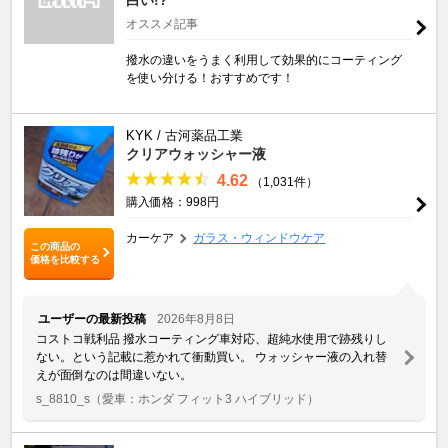
オススメ記事
撥水の違いをうまく利用して効果的にコーティング
を使い分ける！おすすめです！
KYK / 古河薬品工業
クリアウォッシャー液
4.62
（1,031件）
購入価格：998円
カーケア
ガラス・ウィンドウケア
この商品の
価格を比較する
ユーザーの最新投稿
2026年8月8日
コストコ戦利品 撥水コーティング車対応、超純水使用で跡残りし
ない。という記載に惹かれて衝動買い。 ウォッシャー液の入れ替
えが面倒なのは間違いない。
s_8810_s
（愛車：ホンダ フィット3 ハイブリッド）