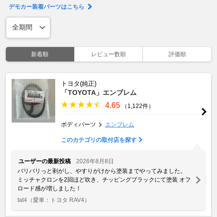
デモカー装着パーツはこちら
新着順
レビュー数順
評価順
トヨタ(純正)
「TOYOTA」エンブレム
4.65
（1,122件）
ボディパーツ
エンブレム
このカテゴリの取付店を探す
ユーザーの最新投稿
2026年8月8日
バリバリっと剥がし、やすりがけから塗装までやってみました。
ミッチャクロンを2回ほど吹き、チッピングブラックにて塗装 オフ
ロード感が増しました！
tat4
（愛車：トヨタ RAV4）