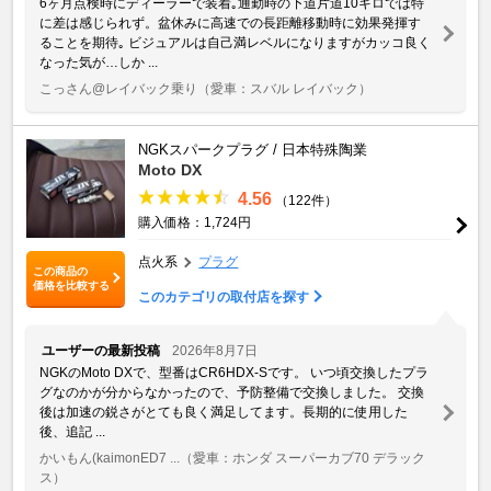
6ヶ月点検時にディーラーで装着｡通勤時の下道片道10キロでは特
に差は感じられず。盆休みに高速での長距離移動時に効果発揮す
ることを期待｡ ビジュアルは自己満レベルになりますがカッコ良く
なった気が…しか ...
こっさん@レイバック乗り
（愛車：スバル レイバック）
NGKスパークプラグ / 日本特殊陶業
Moto DX
4.56
（122件）
購入価格：1,724円
点火系
プラグ
この商品の
価格を比較する
このカテゴリの取付店を探す
ユーザーの最新投稿
2026年8月7日
NGKのMoto DXで、型番はCR6HDX-Sです。 いつ頃交換したプラ
グなのかが分からなかったので、予防整備で交換しました。 交換
後は加速の鋭さがとても良く満足してます。長期的に使用した
後、追記 ...
かいもん(kaimonED7 ...
（愛車：ホンダ スーパーカブ70 デラック
ス）