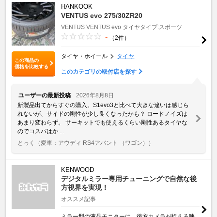
HANKOOK
VENTUS evo 275/30ZR20
VENTUS
VENTUS evo
タイヤタイプ:スポーツ
-
（2件）
タイヤ・ホイール
タイヤ
この商品の
価格を比較する
このカテゴリの取付店を探す
ユーザーの最新投稿
2026年8月8日
新製品出てからすぐの購入。S1evo3と比べて大きな違いは感じら
れないが、サイドの剛性が少し良くなったかも？ ロードノイズは
あまり変わらず。 サーキットでも使えるくらい剛性あるタイヤな
のでコスパはか ...
とっく
（愛車：アウディ RS4アバント （ワゴン））
KENWOOD
デジタルミラー専用チューニングで自然な後
方視界を実現！
オススメ記事
ミラー型の液晶モニターに、後方カメラが捉える映