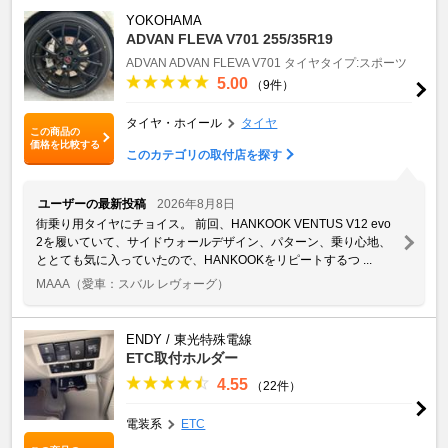
YOKOHAMA
ADVAN FLEVA V701 255/35R19
ADVAN
ADVAN FLEVA V701
タイヤタイプ:スポーツ
5.00
（9件）
タイヤ・ホイール
タイヤ
この商品の
価格を比較する
このカテゴリの取付店を探す
ユーザーの最新投稿
2026年8月8日
街乗り用タイヤにチョイス。 前回、HANKOOK VENTUS V12 evo
2を履いていて、サイドウォールデザイン、パターン、乗り心地、
ととても気に入っていたので、HANKOOKをリピートするつ ...
MAAA
（愛車：スバル レヴォーグ）
ENDY / 東光特殊電線
ETC取付ホルダー
4.55
（22件）
電装系
ETC