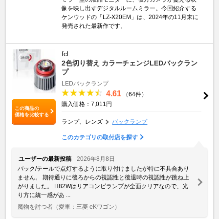
像を映し出すデジタルルームミラー。今回紹介する
ケンウッドの「LZ-X20EM」は、2024年の11月末に
発売された最新作です。
fcl.
2色切り替え カラーチェンジLEDバックラン
プ
LEDバックランプ
4.61
（64件）
購入価格：7,011円
この商品の
価格を比較する
ランプ、レンズ
バックランプ
このカテゴリの取付店を探す
ユーザーの最新投稿
2026年8月8日
バック/テールで点灯するように取り付けましたが特に不具合あり
ません。 期待通りに後ろからの視認性と後退時の視認性が跳ね上
がりました。 H82Wはリアコンビランプが全面クリアなので、光
り方に統一感があ ...
魔物を討つ者
（愛車：三菱 eKワゴン）