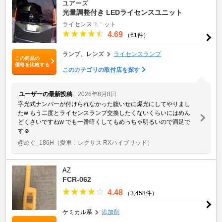
ユアーズ
光量調整付き LEDライセンスユニット
ライセンスユニット
4.69
（61件）
ランプ、レンズ
ライセンスランプ
この商品の
価格を比較する
このカテゴリの取付店を探す
ユーザーの最新投稿
2026年8月8日
字光式ナンバーが付けられなかった腹いせに爆光にしてやりまし
た‪w もう二度とライセンスランプ交換したくないくらいにはめん
どくさいですね‪w でも一番暗くしてもめっちゃ明るいので満足で
す☺️
@めぐ_186H
（愛車：レクサス RXハイブリッド）
AZ
FCR-062
4.48
（3,458件）
ケミカル系
添加剤