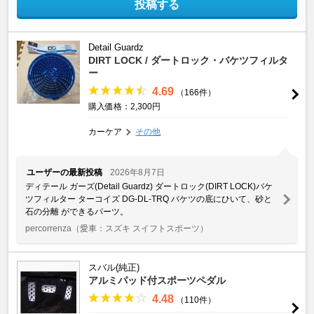
投稿する
Detail Guardz
DIRT LOCK / ダートロック・バケツフィルタ
ー
4.69
（166件）
購入価格：2,300円
カーケア
その他
ユーザーの最新投稿
2026年8月7日
ディテール ガーズ(Detail Guardz) ダートロック(DIRT LOCK)バケ
ツフィルター ターコイズ DG-DL-TRQ バケツの底にひいて、砂と
石の分離 ができるパーツ。
percorrenza
（愛車：スズキ スイフトスポーツ）
スバル(純正)
アルミパッド付スポーツペダル
4.48
（110件）