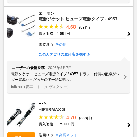
エーモン
電源ソケット ヒューズ電源タイプ / 4957
4.68
（53件）
購入価格：1,091円
電装系
その他
このカテゴリの取付店を探す
ユーザーの最新投稿
2026年8月7日
電源ソケット ヒューズ電源タイプ / 4957 ドラレコ付属の配線がシ
ガー電源からだったので一緒に購入。
taikino
（愛車：トヨタ ヴォクシー）
HKS
HIPERMAX S
4.70
（888件）
購入価格：175,000円
足回り
車高調キット