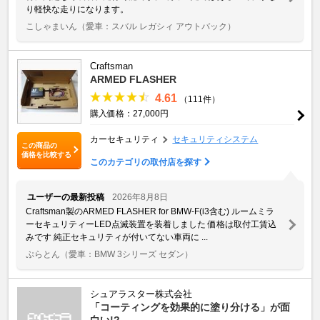
り軽快な走りになります。
こしゃまいん
（愛車：スバル レガシィ アウトバック）
Craftsman
ARMED FLASHER
4.61
（111件）
購入価格：27,000円
カーセキュリティ
セキュリティシステム
この商品の
価格を比較する
このカテゴリの取付店を探す
ユーザーの最新投稿
2026年8月8日
Craftsman製のARMED FLASHER for BMW-F(i3含む) ルームミラ
ーセキュリティーLED点滅装置を装着しました 価格は取付工賃込
みです 純正セキュリティが付いてない車両に ...
ぷらとん
（愛車：BMW 3シリーズ セダン）
シュアラスター株式会社
「コーティングを効果的に塗り分ける」が面
白い!?