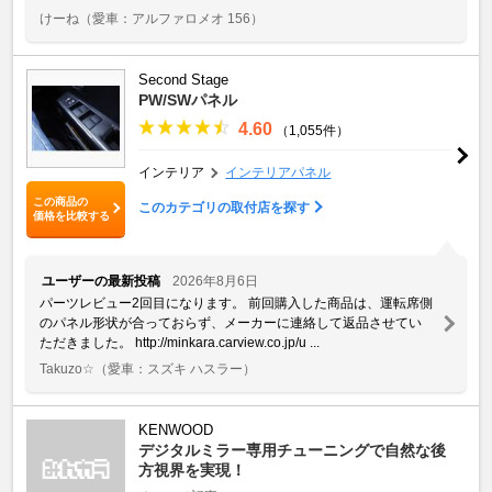
けーね
（愛車：アルファロメオ 156）
Second Stage
PW/SWパネル
4.60
（1,055件）
インテリア
インテリアパネル
この商品の
このカテゴリの取付店を探す
価格を比較する
ユーザーの最新投稿
2026年8月6日
パーツレビュー2回目になります。 前回購入した商品は、運転席側
のパネル形状が合っておらず、メーカーに連絡して返品させてい
ただきました。 http://minkara.carview.co.jp/u ...
Takuzo☆
（愛車：スズキ ハスラー）
KENWOOD
デジタルミラー専用チューニングで自然な後
方視界を実現！