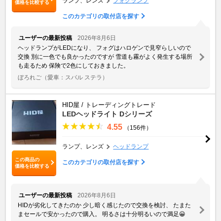
ランプ、レンズ
フォグランプ
価格を比較する
このカテゴリの取付店を探す
ユーザーの最新投稿
2026年8月6日
ヘッドランプがLEDになり、 フォグはハロゲンで見窄らしいので
交換 別に一色でも良かったのですが 雪道も霧がよく発生する場所
も走るため 保険で2色にしておきました。
ぼろれご
（愛車：スバル ステラ）
HID屋 / トレーディングトレード
LEDヘッドライト Dシリーズ
4.55
（156件）
ランプ、レンズ
ヘッドランプ
この商品の
このカテゴリの取付店を探す
価格を比較する
ユーザーの最新投稿
2026年8月6日
HIDが劣化してきたのか 少し暗く感じたので交換を検討、 たまた
まセールで安かったので購入。 明るさは十分明るいので満足😀