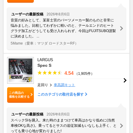
ユーザーの最新投稿
2026年8月6日
音質の好みとして、某富士宮のパーツメーカー製のものと非常に
悩みました。比較してわずかに軽いのと、テールエンドのヒート
グラデ加工がどうしても受け入れられず、今回はFUJITSUBO謹製
に決めました。 ...
5Mame
（愛車：マツダ ロードスターRF）
LARGUS
Spec S
4.54
（1,905件）
足回り
車高調キット
この商品の
このカテゴリの取付店を探す
価格を比較する
ユーザーの最新投稿
2026年8月6日
スペックSIを購入。来た時のままつけて車高はかなり低めに(当然
車検OKな高さ)。乗ってるとサスの追従加減もいなしも上手く、と
っても乗り心地が変わりました!