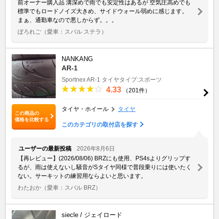
前オーナー購入品 溝深めで雨でも安定性はあるが 空気圧高めでも
標準でもロードノイズ大きめ、サイドウォール弱めに感じます。
まぁ、通勤車なので悪しからず。。。
ぼろれご
（愛車：スバル ステラ）
NANKANG
AR-1
Sportnex
AR-1
タイヤタイプ:スポーツ
4.33
（201件）
タイヤ・ホイール
タイヤ
この商品の
価格を比較する
このカテゴリの取付店を探す
ユーザーの最新投稿
2026年8月6日
【再レビュー】(2026/08/06) BRZにも使用、PS4sよりグリップす
るが、雨は使えないし騒音がSタイヤ同様で普段乗りには使いたく
ない。サーキットの練習用ならよいと思います。
わたおか
（愛車：スバル BRZ）
siecle / ジェイロード