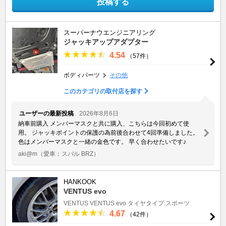
投稿する
スーパーナウエンジニアリング
ジャッキアップアダプター
4.54
（57件）
ボディパーツ
その他
このカテゴリの取付店を探す
ユーザーの最新投稿
2026年8月6日
納車前購入 メンバーマスクと共に購入、こちらは今回初めて使
用。 ジャッキポイントの保護の為前後合わせて4回準備しました。
色はメンバーマスクと一緒の金色です。 早く合わせたいです♪
aki@m
（愛車：スバル BRZ）
HANKOOK
VENTUS evo
VENTUS
VENTUS evo
タイヤタイプ:スポーツ
4.67
（42件）