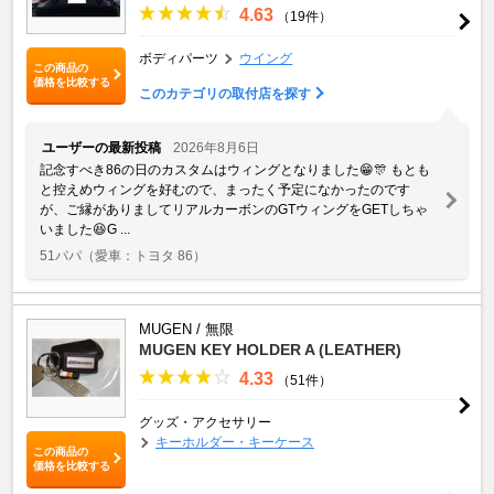
4.63
（19件）
ボディパーツ
ウイング
この商品の
価格を比較する
このカテゴリの取付店を探す
ユーザーの最新投稿
2026年8月6日
記念すべき86の日のカスタムはウィングとなりました😁🎊 もとも
と控えめウィングを好むので、まったく予定になかったのです
が、ご縁がありましてリアルカーボンのGTウィングをGETしちゃ
いました😆G ...
51パパ
（愛車：トヨタ 86）
MUGEN / 無限
MUGEN KEY HOLDER A (LEATHER)
4.33
（51件）
グッズ・アクセサリー
キーホルダー・キーケース
この商品の
価格を比較する