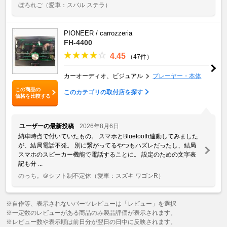
ぼろれご
（愛車：スバル ステラ）
PIONEER / carrozzeria
FH-4400
4.45
（47件）
カーオーディオ、ビジュアル
プレーヤー・本体
この商品の
このカテゴリの取付店を探す
価格を比較する
ユーザーの最新投稿
2026年8月6日
納車時点で付いていたもの。 スマホとBluetooth連動してみました
が、結局電話不発。 別に繋がってるやつもハズレだったし、結局
スマホのスピーカー機能で電話することに。 設定のための文字表
記も分 ...
のっち。＠シフト制不定休
（愛車：スズキ ワゴンR）
※自作等、表示されないパーツレビューは「レビュー」を選択
※一定数のレビューがある商品のみ製品評価が表示されます。
※レビュー数や表示順は前日分が翌日の日中に反映されます。