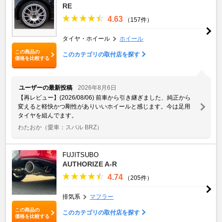
RE
4.63
（157件）
タイヤ・ホイール
ホイール
この商品の
このカテゴリの取付店を探す
価格を比較する
ユーザーの最新投稿
2026年8月6日
【再レビュー】(2026/08/06) 前車から引き継ぎました、純正から
変えると軽快かつ剛性がありいいホイールと感じます。今は足用
タイヤを組んでます。
わたおか
（愛車：スバル BRZ）
FUJITSUBO
AUTHORIZE A-R
4.74
（205件）
排気系
マフラー
この商品の
このカテゴリの取付店を探す
価格を比較する