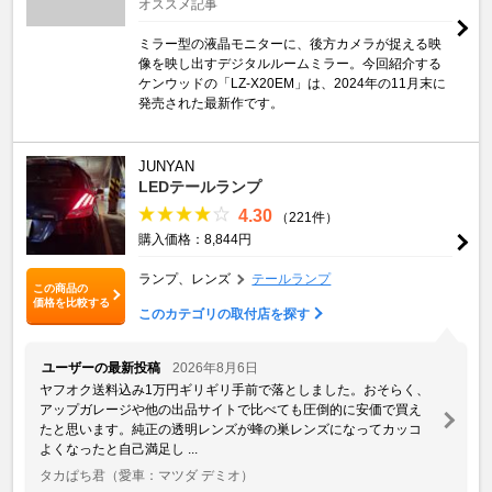
オススメ記事
ミラー型の液晶モニターに、後方カメラが捉える映
像を映し出すデジタルルームミラー。今回紹介する
ケンウッドの「LZ-X20EM」は、2024年の11月末に
発売された最新作です。
JUNYAN
LEDテールランプ
4.30
（221件）
購入価格：8,844円
ランプ、レンズ
テールランプ
この商品の
価格を比較する
このカテゴリの取付店を探す
ユーザーの最新投稿
2026年8月6日
ヤフオク送料込み1万円ギリギリ手前で落としました。おそらく、
アップガレージや他の出品サイトで比べても圧倒的に安価で買え
たと思います。純正の透明レンズが蜂の巣レンズになってカッコ
よくなったと自己満足し ...
タカぱち君
（愛車：マツダ デミオ）