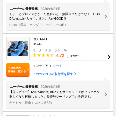
ユーザーの最新投稿
2026年8月6日
ちょっとブロンズがかった色合いと、無限ロゴだけでなく、HON
DAのロゴが入っているところがGOOD👌
Hairo
（愛車：ホンダ アコード ユーロR）
RECARO
RS-G
モータースポーツシェル
4.72
（1,166件）
インテリア
シート
この商品の
価格を比較する
このカテゴリの取付店を探す
ユーザーの最新投稿
2026年8月6日
【再レビュー】(2026/08/06) BRZでもサーキットではフルバケが
欲しくなり移植しました。長距離ツーリングでも快適です。
わたおか
（愛車：スバル BRZ）