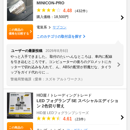
MINICON-PRO
4.48
（432件）
購入価格：18,500円
電装系
サブコン
この商品の
価格を比較する
このカテゴリの取付店を探す
ユーザーの最新投稿
2026年8月6日
やっと入手できました。 取付のたいへんなところは、車内に配線
を引き込むところです。コンピューターの後ろのグロメットにカ
ッターで切れ込みを入れて、ん、ABSの配管が邪魔だな、タイラ
ップをガイド代わりに ...
警備局警備課
（愛車：スズキ アルトワークス）
HID屋 / トレーディングトレード
LED フォグランプ SE スペシャルエディショ
ン 2色切り替え
HID屋 LEDフォグランプシリーズ
4.61
（23件）
この商品の