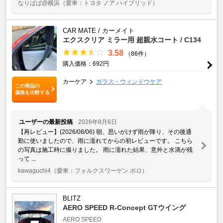
なりぱぱ@横浜
（愛車：トヨタ ノア ハイブリッド）
CAR MATE / カーメイト
エクスクリア ミラー用 超親水コート / C134
3.58
（86件）
購入価格：692円
カーケア
ガラス・ウィンドウケア
この商品の
価格を比較する
ユーザーの最新投稿
2026年8月6日
【再レビュー】(2026/08/06) 朝、思いがけず雨が降り、その後通
勤に使いましたので、雨に濡れてからの初レビューです。 こちら
の写真は施工時に撮りました。 雨に濡れた結果、意外と水滴が残
って ...
kawaguchi4
（愛車：フォルクスワーゲン ポロ）
BLITZ
AERO SPEED R-Concept GTウイング
AERO SPEED