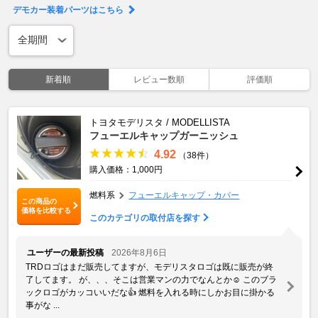
デモカー装着パーツはこちら
新着順
レビュー数順
評価順
トヨタモデリスタ / MODELLISTA
フューエルキャップガーニッシュ
4.92
（38件）
購入価格：1,000円
燃料系
フューエルキャップ・カバー
この商品の
価格を比較する
このカテゴリの取付店を探す
ユーザーの最新投稿
2026年8月6日
TRDロゴはまだ販売してますが、モデリスタロゴは既に販売が終
了してます。 が、、、そこは営業マンの力でなんとか☺️ このブラ
ックロゴがカッコいいだな👍 燃料を入れる時にしかお目に掛かる
事がな ...