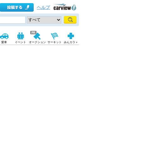
ヘルプ
愛車
イベント
オークション
サーキット
みんカラ＋