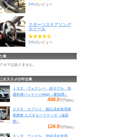
5件
のレビュー
スポーツステアリング
ホイール
5件
のレビュー
た車
クルマはありません。
にオススメの中古車
トヨタ ヴォクシー 改モデル 快
適利便パッケージHigh（愛知県）
498.0
万円
(税込)
スズキ エブリイ 届出済未使用車
禁煙車 スズキセーフティサ（滋賀
県）
126.9
万円
(税込)
ホンダ ヴェゼル 登録済未使用