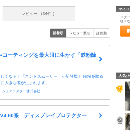
マイペ
レビュー
（34件 ）
ログ
様々
新着順
レビュー数順
評価順
やコーティングを最大限に生かす「鉄粉除
人気パ
楽しくなる！「ネンドスムーサー」が新登場！ 鉄粉を取る
りに大きな差が生まれます。
シュアラスター株式会社
RAV4 60系 ディスプレイプロテクター