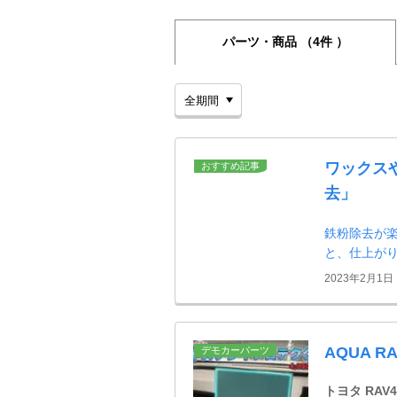
パーツ・商品
（4件 ）
ワックス
おすすめ記事
去」
鉄粉除去が
と、仕上が
2023年2月1日
AQUA 
デモカーパーツ
トヨタ RAV4