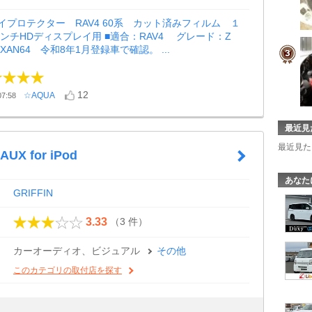
イプロテクター RAV4 60系 カット済みフィルム １
.9インチHDディスプレイ用 ■適合：RAV4 グレード：Z
AXAN64 令和8年1月登録車で確認。 ...
12
☆AQUA
7:58
最近見
最近見た
 AUX for iPod
あなた
GRIFFIN
（3 件）
3.33
カーオーディオ、ビジュアル
その他
このカテゴリの取付店を探す