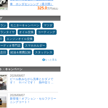
車 ホンダセンシング（香川県）
325.0
万円
(税込)
グ
ュラン
モニターキャンペーン
マツダ
ュランタイヤ
オイル交換
コーティング
MO
エンジンオイル交換
オーディオ専門店
スマホホルダー
記念日
給油＆燃費記録
スタッドレス
もっと見る
ト・キャンペーン
2026/08/07
ビール飲みながら洗車とかダメで
す！ ヤバイです！ 熱中症リ ...
2026/08/07
新登場！オプション・セルフクリー
ニングコート！