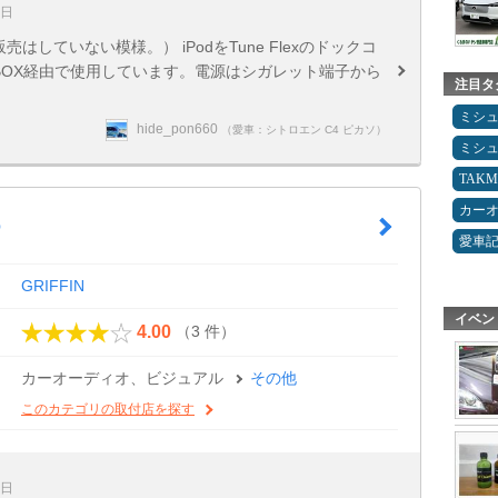
0日
はしていない模様。） iPodをTune Flexのドックコ
UX-BOX経由で使用しています。電源はシガレット端子から
注目タ
ミシ
hide_pon660
（愛車：シトロエン C4 ピカソ）
ミシ
TAK
カー
o
愛車
GRIFFIN
イベン
（3 件）
4.00
カーオーディオ、ビジュアル
その他
このカテゴリの取付店を探す
3日