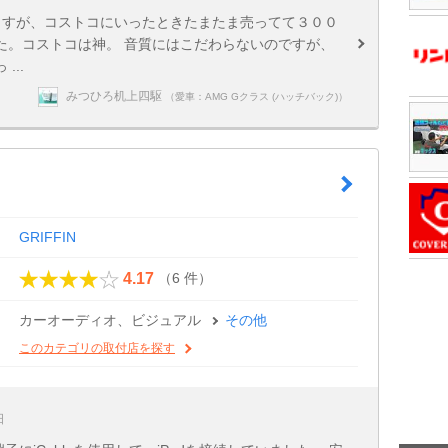
ますが、コストコにいったときたまたま売ってて３００
た。コストコは神。 音質にはこだわらないのですが、
..
みつひろ机上四駆
（愛車：AMG Gクラス (ハッチバック)）
GRIFFIN
（6 件）
4.17
カーオーディオ、ビジュアル
その他
このカテゴリの取付店を探す
日