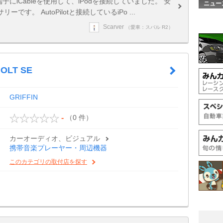
AUX端子にiCableを使用して、iPodを接続していました。 安
ニュー
。 AutoPilotと接続しているiPo ...
Scarver
（愛車：スバル R2）
OLT SE
GRIFFIN
（0 件）
-
カーオーディオ、ビジュアル
携帯音楽プレーヤー・周辺機器
このカテゴリの取付店を探す