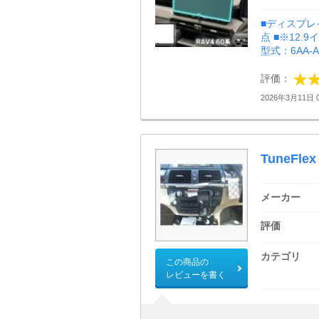
■ディスプレ
点 ■※12
型式：6AA-
評価：
2026年3月11日 0
TuneFlex
メーカー
評価
カテゴリ
この商品の
レビューを書く