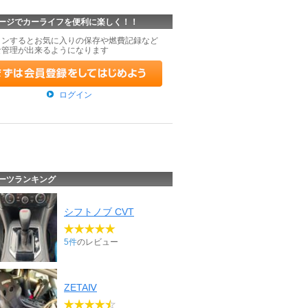
ージでカーライフを便利に楽しく！！
インするとお気に入りの保存や燃費記録など
な管理が出来るようになります
ログイン
ーツランキング
シフトノブ CVT
5件
のレビュー
ZETAⅣ