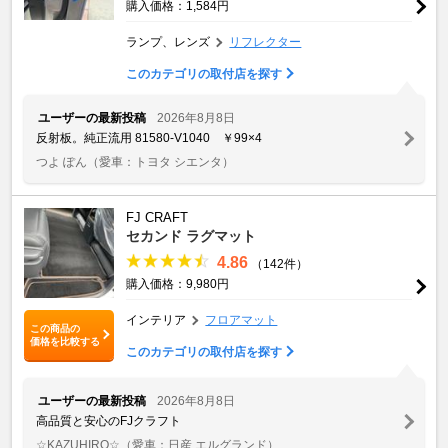
購入価格：1,584円
ランプ、レンズ
リフレクター
このカテゴリの取付店を探す
ユーザーの最新投稿
2026年8月8日
反射板。純正流用 81580-V1040 ￥99×4
つよ ぽん
（愛車：トヨタ シエンタ）
FJ CRAFT
セカンド ラグマット
4.86
（142件）
購入価格：9,980円
インテリア
フロアマット
この商品の
価格を比較する
このカテゴリの取付店を探す
ユーザーの最新投稿
2026年8月8日
高品質と安心のFJクラフト
☆KAZUHIRO☆
（愛車：日産 エルグランド）