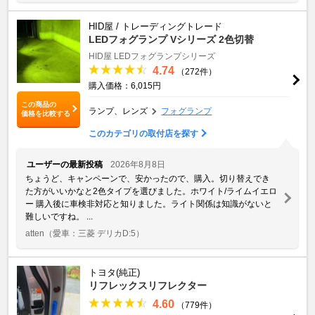
HID屋 / トレーディングトレード
LEDフォグランプ Vシリーズ 2色切替
HID屋 LEDフォグランプシリーズ
4.74
（272件）
購入価格：6,015円
この商品の
ランプ、レンズ
フォグランプ
価格を比較する
このカテゴリの取付店を探す
ユーザーの最新投稿
2026年8月8日
ちょうど、キャンペーンで、安かったので、購入。切り替えでき
た方がいいかなと2色タイプを選びました。ホワイト/ライムイエロ
ー 購入後に車検非対応と知りました。ライト関係は知識がないと
難しいですね。 ...
atten
（愛車：三菱 デリカD:5）
トヨタ(純正)
リフレックスリフレクター
4.60
（779件）