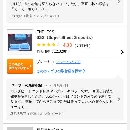
いけど、乗り心地は変わらない 」でしたが、正直、私の感想は
「そこそこ落ちていて ...
Pocky2
（愛車：マツダ CX-80）
ENDLESS
SSS（Super Street S-sports）
4.33
（1,398件）
購入価格：12,320円
ブレーキ
ブレーキパッド
この商品の
価格を比較する
このカテゴリの取付店を探す
ユーザーの最新投稿
2026年8月8日
ホンダビート エンドレスSSSブレーキパッドです。 今回は前後で
銘柄を変更したため、SSSのパッドはフロントのみでの使用とな
ります。 交換してからそこまで距離は走ってないため 確かなレビ
ューはで ...
JUNBEAT
（愛車：ホンダ ビート）
晴香堂株式会社