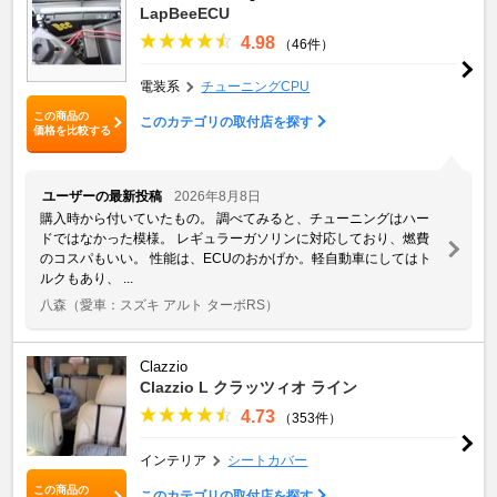
LapBeeECU
4.98
（46件）
電装系
チューニングCPU
この商品の
このカテゴリの取付店を探す
価格を比較する
ユーザーの最新投稿
2026年8月8日
購入時から付いていたもの。 調べてみると、チューニングはハー
ドではなかった模様。 レギュラーガソリンに対応しており、燃費
のコスパもいい。 性能は、ECUのおかげか。軽自動車にしてはト
ルクもあり、 ...
八森
（愛車：スズキ アルト ターボRS）
Clazzio
Clazzio L クラッツィオ ライン
4.73
（353件）
インテリア
シートカバー
この商品の
このカテゴリの取付店を探す