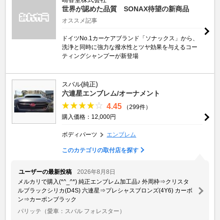
世界が認めた品質 SONAX待望の新商品
オススメ記事
ドイツNo.1カーケアブランド「ソナックス」から、
洗浄と同時に強力な撥水性とツヤ効果を与えるコー
ティングシャンプーが新登場
スバル(純正)
六連星エンブレム/オーナメント
4.45
（299件）
購入価格：12,000円
ボディパーツ
エンブレム
このカテゴリの取付店を探す
ユーザーの最新投稿
2026年8月8日
メルカリで購入(*^_^*) 純正エンブレム加工品♪ 外周枠⇒クリスタ
ルブラックシリカ(D4S) 六連星⇒プレシャスブロンズ(4Y6) カーボ
ン⇒カーボンブラック
パリッテ
（愛車：スバル フォレスター）