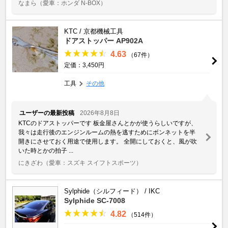
なまら
（愛車：ホンダ N-BOX）
KTC / 京都機械工具
ドアストッパー AP902A
4.63
（67件）
定価：3,450円
工具
その他
ユーザーの最新投稿
2026年8月8日
KTCのドアストッパーです 板金屋さんとかが使うらしいですが、
我々は走行後のエンジンルームの熱を逃すためにボンネットを半
開きにさせておく用途で使用します。 全開にしておくと、風が吹
いた時とかの拍子 ...
にきざわ
（愛車：スズキ スイフトスポーツ）
Sylphide（シルフィード） / IKC
Sylphide SC-7008
4.82
（514件）