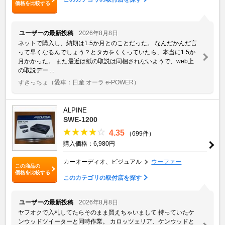
価格を比較する
ユーザーの最新投稿
2026年8月8日
ネットで購入し、納期は1.5か月とのことだった。 なんだかんだ言
って早くなるんでしょう？とタカをくくっていたら、本当に1.5か
月かかった。 また最近は紙の取説は同梱されないようで、web上
の取説デー ...
すきっちょ
（愛車：日産 オーラ e-POWER）
ALPINE
SWE-1200
4.35
（699件）
購入価格：6,980円
カーオーディオ、ビジュアル
ウーファー
この商品の
価格を比較する
このカテゴリの取付店を探す
ユーザーの最新投稿
2026年8月8日
ヤフオクで入札してたらそのまま買えちゃいまして 持っていたケ
ンウッドツイーターと同時作業。 カロッツェリア、ケンウッドと