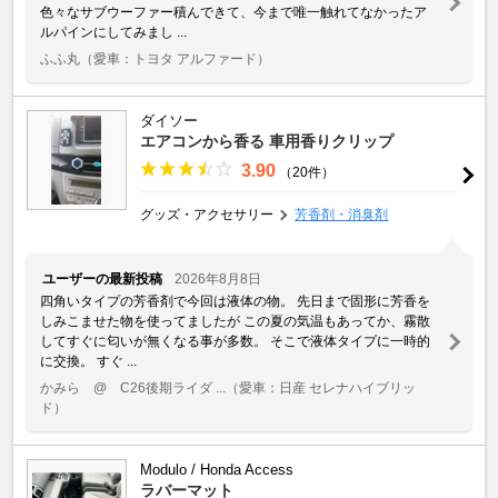
色々なサブウーファー積んできて、今まで唯一触れてなかったア
ルパインにしてみまし ...
ふふ丸
（愛車：トヨタ アルファード）
ダイソー
エアコンから香る 車用香りクリップ
3.90
（20件）
グッズ・アクセサリー
芳香剤・消臭剤
ユーザーの最新投稿
2026年8月8日
四角いタイプの芳香剤で今回は液体の物。 先日まで固形に芳香を
しみこませた物を使ってましたが この夏の気温もあってか、霧散
してすぐに匂いが無くなる事が多数。 そこで液体タイプに一時的
に交換。 すぐ ...
かみら @ C26後期ライダ ...
（愛車：日産 セレナハイブリッ
ド）
Modulo / Honda Access
ラバーマット