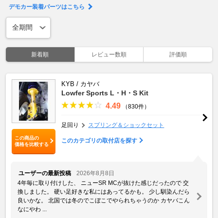
デモカー装着パーツはこちら
新着順
レビュー数順
評価順
KYB / カヤバ
Lowfer Sports L・H・S Kit
4.49
（830件）
足回り
スプリング＆ショックセット
この商品の
このカテゴリの取付店を探す
価格を比較する
ユーザーの最新投稿
2026年8月8日
4年毎に取り付けした、 ニューSR MCが抜けた感じだったので 交
換しました。 硬い足好きな私にはあってるかも。 少し馴染んだら
良いかな。 北国では冬のでこぼこでやられちゃうのか カヤバこん
なにやわ ...