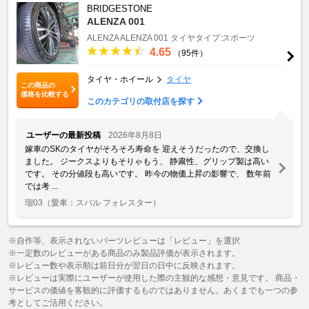
BRIDGESTONE
ALENZA 001
ALENZA
ALENZA 001
タイヤタイプ:スポーツ
4.65
（95件）
タイヤ・ホイール
タイヤ
この商品の
価格を比較する
このカテゴリの取付店を探す
ユーザーの最新投稿
2026年8月8日
嫁車のSKのタイヤがそろそろ寿命を 迎えそうだったので、交換し
ました。 ジークスよりもそりゃもう、 静粛性、グリップ製は高い
です。 その分値段も高いです。 昨今の物価上昇の影響で、 数年前
では考 ...
瑠03
（愛車：スバル フォレスター）
※自作等、表示されないパーツレビューは「レビュー」を選択
※一定数のレビューがある商品のみ製品評価が表示されます。
※レビュー数や表示順は前日分が翌日の日中に反映されます。
※レビューは実際にユーザーが使用した際の主観的な感想・意見です。 商品・
サービスの価値を客観的に評価するものではありません。あくまでも一つの参
考としてご活用ください。