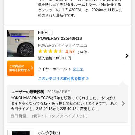
像を映し出すデジタルルームミラー。今回紹介する
ケンウッドの「LZ-X20EM」は、2024年の11月末に
発売された最新作です。
PIRELLI
POWERGY 225/40R18
POWERGY
タイヤタイプ:エコ
4.57
（14件）
購入価格：80,300円
この商品の
タイヤ・ホイール
タイヤ
価格を比較する
このカテゴリの取付店を探す
ユーザーの最新投稿
2026年8月8日
YOKOHAMA DNA ECOSが7年も頑張ってくれました。 やっぱり
タイヤ高くなってるね〜 色々探して初のピレリタイヤです。 あと
今回サイズも、215 40 18から225 40 18に変更して ...
豊田 野亜。
（愛車：トヨタ ノア ハイブリッド）
ホンダ(純正)