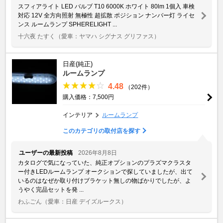
スフィアライト LED バルブ T10 6000K ホワイト 80lm 1個入 車検
対応 12V 全方向照射 無極性 超拡散 ポジション ナンバー灯 ライセ
ンス ルームランプ SPHERELIGHT ...
十六夜 たすく
（愛車：ヤマハ シグナス グリファス）
日産(純正)
ルームランプ
4.48
（202件）
購入価格：7,500円
インテリア
ルームランプ
このカテゴリの取付店を探す
ユーザーの最新投稿
2026年8月8日
カタログで気になっていた、純正オプションのプラズマクラスタ
ー付きLEDルームランプ オークションで探していましたが、出て
いるのはなぜか取り付けブラケット無しの物ばかりでしたが、よ
うやく完品セットを発 ...
わふごん
（愛車：日産 デイズルークス）