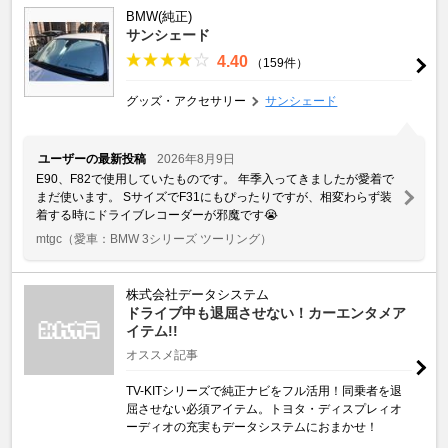
BMW(純正)
サンシェード
4.40
（159件）
グッズ・アクセサリー
サンシェード
ユーザーの最新投稿
2026年8月9日
E90、F82で使用していたものです。 年季入ってきましたが愛着で
まだ使います。 SサイズでF31にもぴったりですが、相変わらず装
着する時にドライブレコーダーが邪魔です😭
mtgc
（愛車：BMW 3シリーズ ツーリング）
株式会社データシステム
ドライブ中も退屈させない！カーエンタメア
イテム!!
オススメ記事
TV-KITシリーズで純正ナビをフル活用！同乗者を退
屈させない必須アイテム。トヨタ・ディスプレィオ
ーディオの充実もデータシステムにおまかせ！