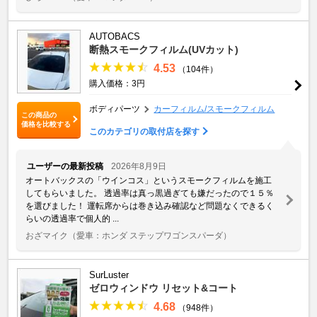
AUTOBACS
断熱スモークフィルム(UVカット)
4.53
（104件）
購入価格：3円
ボディパーツ
カーフィルム/スモークフィルム
この商品の
価格を比較する
このカテゴリの取付店を探す
ユーザーの最新投稿
2026年8月9日
オートバックスの「ウインコス」というスモークフィルムを施工
してもらいました。 透過率は真っ黒過ぎても嫌だったので１５％
を選びました！ 運転席からは巻き込み確認など問題なくできるく
らいの透過率で個人的 ...
おざマイク
（愛車：ホンダ ステップワゴンスパーダ）
SurLuster
ゼロウィンドウ リセット&コート
4.68
（948件）