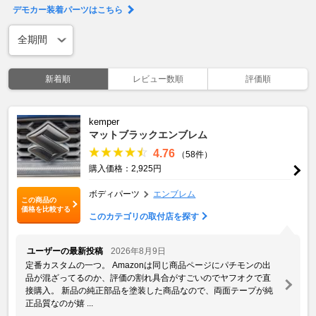
デモカー装着パーツはこちら
新着順
レビュー数順
評価順
kemper
マットブラックエンブレム
4.76
（58件）
購入価格：2,925円
ボディパーツ
エンブレム
この商品の
価格を比較する
このカテゴリの取付店を探す
ユーザーの最新投稿
2026年8月9日
定番カスタムの一つ。 Amazonは同じ商品ページにパチモンの出
品が混ざってるのか、評価の割れ具合がすごいのでヤフオクで直
接購入。 新品の純正部品を塗装した商品なので、両面テープが純
正品質なのが嬉 ...