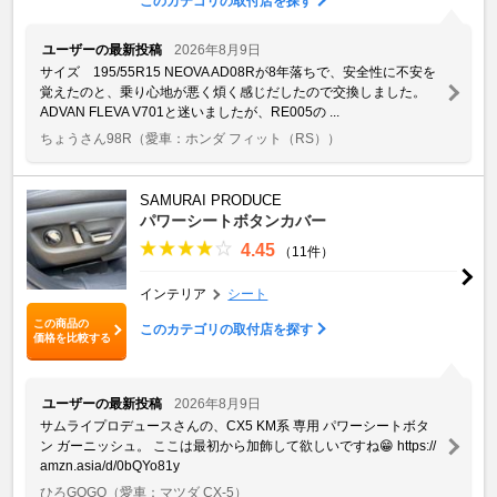
このカテゴリの取付店を探す
ユーザーの最新投稿
2026年8月9日
サイズ 195/55R15 NEOVA AD08Rが8年落ちで、安全性に不安を
覚えたのと、乗り心地が悪く煩く感じだしたので交換しました。
ADVAN FLEVA V701と迷いましたが、RE005の ...
ちょうさん98R
（愛車：ホンダ フィット（RS））
SAMURAI PRODUCE
パワーシートボタンカバー
4.45
（11件）
インテリア
シート
この商品の
このカテゴリの取付店を探す
価格を比較する
ユーザーの最新投稿
2026年8月9日
サムライプロデュースさんの、CX5 KM系 専用 パワーシートボタ
ン ガーニッシュ。 ここは最初から加飾して欲しいですね😁 https://
amzn.asia/d/0bQYo81y
ひろGOGO
（愛車：マツダ CX-5）