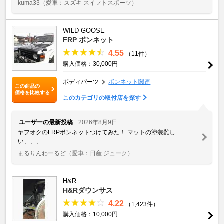
kuma33
（愛車：スズキ スイフトスポーツ）
WILD GOOSE
FRP ボンネット
4.55
（11件）
購入価格：30,000円
ボディパーツ
ボンネット関連
この商品の
価格を比較する
このカテゴリの取付店を探す
ユーザーの最新投稿
2026年8月9日
ヤフオクのFRPボンネットつけてみた！ マットの塗装難し
い、、、
まるりんわーるど
（愛車：日産 ジューク）
H&R
H&Rダウンサス
4.22
（1,423件）
購入価格：10,000円