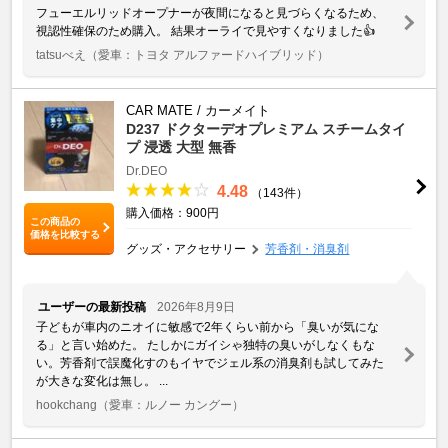
フューエルリッドオープナーが夜間になると見づらくなるため、
視認性確保のため購入。 結果オーライで見やすくなりました👍
tatsuべえ
（愛車：トヨタ アルファードハイブリッド）
CAR MATE / カーメイト
D237 ドクターデオプレミアム スチームタイ
プ 浸透 大型 無香
Dr.DEO
4.48
（143件）
購入価格：900円
この商品の
価格を比較する
グッズ・アクセサリー
芳香剤・消臭剤
ユーザーの最新投稿
2026年8月9日
子どもが車内のニオイに敏感で2年くらい前から「臭いが気にな
る」と言い始めた。 たしかにガイシゃ独特の臭いがしなくもな
い。芳香剤で誤魔化すのもイヤでジェル系の消臭剤も試してみた
が大きな変化は無し。 ...
hookchang
（愛車：ルノー カングー）