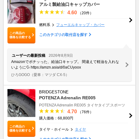
アルミ製給油口キャップカバー
4.60
（20件）
燃料系
フューエルキャップ・カバー
この商品の
このカテゴリの取付店を探す
価格を比較する
ユーザーの最新投稿
2026年8月9日
Amazonでポチッった、給油口キャップ。 間違えて軽油を入れな
いように💦 https://amzn.asia/d/0aCUyoox
ひろGOGO
（愛車：マツダ CX-5）
BRIDGESTONE
POTENZA Adrenalin RE005
POTENZA Adrenalin RE005
タイヤタイプ:スポーツ
4.70
（76件）
購入価格：68,800円
この商品の
タイヤ・ホイール
タイヤ
価格を比較する