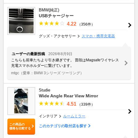
BMW(純正)
USBチャージャー
4.22
（356件）
グッズ・アクセサリー
スマホ・携帯充電器
ユーザーの最新投稿
2026年8月9日
こちらも前車たちより引き継ぎです。 普段はMagsafeワイヤレス
充電スマホホルダーに繋げています。
mtgc
（愛車：BMW 3シリーズ ツーリング）
Studie
Wide Angle Rear View Mirror
4.51
（339件）
インテリア
ルームミラー
この商品の
このカテゴリの取付店を探す
価格を比較する