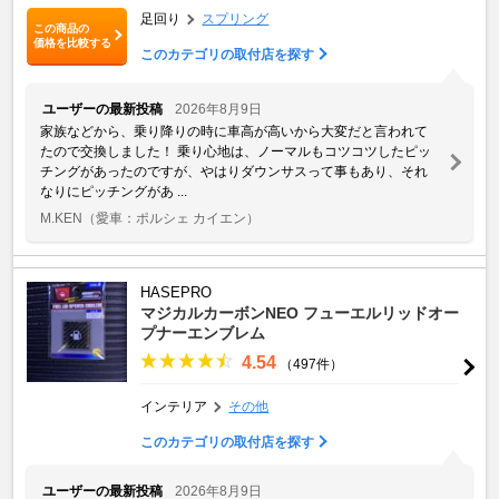
足回り
スプリング
この商品の
価格を比較する
このカテゴリの取付店を探す
ユーザーの最新投稿
2026年8月9日
家族などから、乗り降りの時に車高が高いから大変だと言われて
たので交換しました！ 乗り心地は、ノーマルもコツコツしたピッ
チングがあったのですが、やはりダウンサスって事もあり、それ
なりにピッチングがあ ...
M.KEN
（愛車：ポルシェ カイエン）
HASEPRO
マジカルカーボンNEO フューエルリッドオー
プナーエンブレム
4.54
（497件）
インテリア
その他
このカテゴリの取付店を探す
ユーザーの最新投稿
2026年8月9日