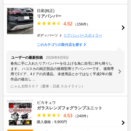
日産(純正)
リアバンパー
4.52
（156件）
ボディパーツ
リアバンパースポイラー
このカテゴリの取付店を探す
ユーザーの最新投稿
2026年8月9日
春先に手に入れたリアバンパーを仕上げる為に自宅に持ち帰りし
ます。 ハコスカの純正部品の後期型用リアバンパーです。 後期専
用で2ドア、4ドアの共通品。 未使用品とかではなく平成2年の製
作品の後出し ...
にゃん太郎００７
（愛車：日産 スカイライン）
ピカキュウ
ガラスレンズフォグランプユニット
4.53
（240件）
購入価格：9,900円