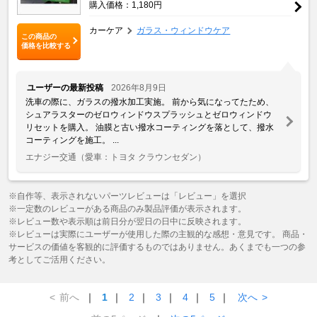
購入価格：1,180円
カーケア
ガラス・ウィンドウケア
この商品の
価格を比較する
ユーザーの最新投稿
2026年8月9日
洗車の際に、ガラスの撥水加工実施。 前から気になってたため、
シュアラスターのゼロウィンドウスプラッシュとゼロウィンドウ
リセットを購入。 油膜と古い撥水コーティングを落として、撥水
コーティングを施工。 ...
エナジー交通
（愛車：トヨタ クラウンセダン）
※自作等、表示されないパーツレビューは「レビュー」を選択
※一定数のレビューがある商品のみ製品評価が表示されます。
※レビュー数や表示順は前日分が翌日の日中に反映されます。
※レビューは実際にユーザーが使用した際の主観的な感想・意見です。 商品・
サービスの価値を客観的に評価するものではありません。あくまでも一つの参
考としてご活用ください。
<
前へ
｜
1
｜
2
｜
3
｜
4
｜
5
｜
次へ
>