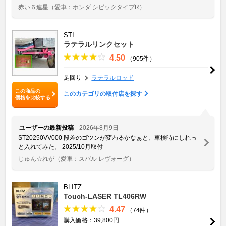
赤い６連星
（愛車：ホンダ シビックタイプR）
STI
ラテラルリンクセット
4.50
（905件）
足回り
ラテラルロッド
この商品の
このカテゴリの取付店を探す
価格を比較する
ユーザーの最新投稿
2026年8月9日
ST20250VV000 段差のゴツンが変わるかなぁと、車検時にしれっ
と入れてみた。 2025/10月取付
じゅん☆れが
（愛車：スバル レヴォーグ）
BLITZ
Touch-LASER TL406RW
4.47
（74件）
購入価格：39,800円