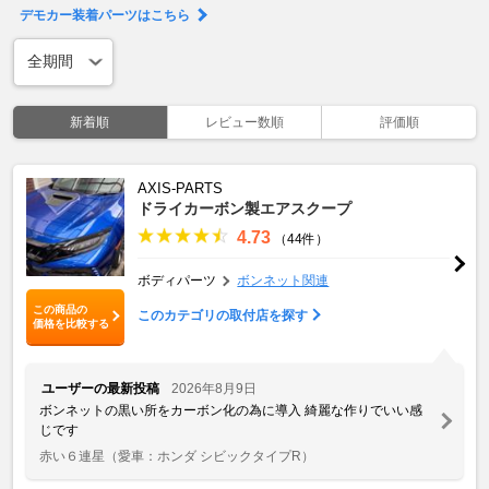
デモカー装着パーツはこちら
新着順
レビュー数順
評価順
AXIS-PARTS
ドライカーボン製エアスクープ
4.73
（44件）
ボディパーツ
ボンネット関連
この商品の
このカテゴリの取付店を探す
価格を比較する
ユーザーの最新投稿
2026年8月9日
ボンネットの黒い所をカーボン化の為に導入 綺麗な作りでいい感
じです
赤い６連星
（愛車：ホンダ シビックタイプR）