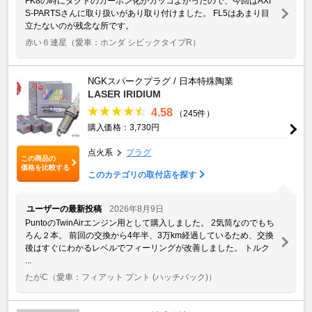
FK8の時にダクトのカーボン化がカッコよかったので、今回はAXI
S-PARTSさんに取り扱いがあり取り付けました。 FL5はあまり目
立たないのが残念な所です。
赤い６連星
（愛車：ホンダ シビックタイプR）
NGKスパークプラグ / 日本特殊陶業
LASER IRIDIUM
4.58
（245件）
購入価格：3,730円
点火系
プラグ
この商品の
価格を比較する
このカテゴリの取付店を探す
ユーザーの最新投稿
2026年8月9日
PuntoのTwinAirエンジン用として購入しました。 2気筒なのでもち
ろん２本。 前回の交換から4年半、3万km経過しているため、交換
後はすぐにわかるレベルでフィーリングが改善しました。 トルク
...
たがC
（愛車：フィアット プント (ハッチバック)）