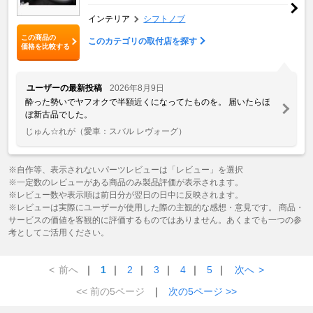
インテリア
シフトノブ
この商品の
このカテゴリの取付店を探す
価格を比較する
ユーザーの最新投稿
2026年8月9日
酔った勢いでヤフオクで半額近くになってたものを。 届いたらほ
ぼ新古品でした。
じゅん☆れが
（愛車：スバル レヴォーグ）
※自作等、表示されないパーツレビューは「レビュー」を選択
※一定数のレビューがある商品のみ製品評価が表示されます。
※レビュー数や表示順は前日分が翌日の日中に反映されます。
※レビューは実際にユーザーが使用した際の主観的な感想・意見です。 商品・
サービスの価値を客観的に評価するものではありません。あくまでも一つの参
考としてご活用ください。
<
前へ
｜
1
｜
2
｜
3
｜
4
｜
5
｜
次へ
>
<< 前の5ページ
｜
次の5ページ >>