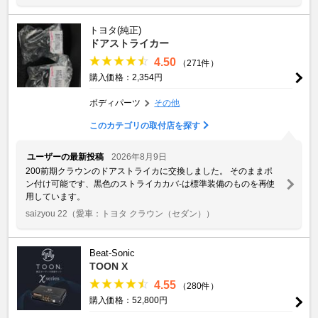
トヨタ(純正)
ドアストライカー
4.50
（271件）
購入価格：2,354円
ボディパーツ
その他
このカテゴリの取付店を探す
ユーザーの最新投稿
2026年8月9日
200前期クラウンのドアストライカに交換しました。 そのままポ
ン付け可能です、黒色のストライカカバ-は標準装備のものを再使
用しています。
saizyou 22
（愛車：トヨタ クラウン（セダン））
Beat-Sonic
TOON X
4.55
（280件）
購入価格：52,800円