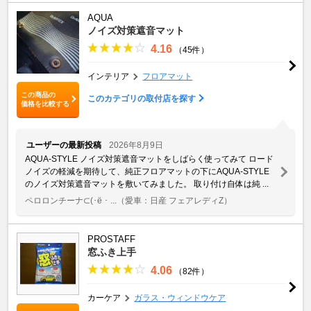
AQUA
ノイズ対策遮音マット
4.16
（45件）
インテリア
フロアマット
この商品の
このカテゴリの取付店を探す
価格を比較する
ユーザーの最新投稿
2026年8月9日
AQUA-STYLE ノイズ対策遮音マットをしばらく使ってみて ロード
ノイズの軽減を期待して、純正フロアマットの下にAQUA-STYLE
のノイズ対策遮音マットを敷いてみました。 取り付け自体は純 ...
ペロロンチーナ⊂(･ё ･ ...
（愛車：日産 フェアレディZ）
PROSTAFF
窓ふき上手
4.06
（82件）
カーケア
ガラス・ウィンドウケア