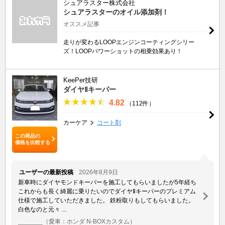
シュアラスター株式会社
シュアラスターのオイル添加剤！
オススメ記事
走りが変わるLOOPエンジンコーティングシリー
ズ！LOOPパワーショットの相乗効果あり！
KeePer技研
ダイヤⅡキーパー
4.82
（112件）
カーケア
コート剤
この商品の
価格を比較する
ユーザーの最新投稿
2026年8月9日
新車時にダイヤモンドキーパーを施工してもらいましたが5年経ち
これからも長く綺麗に乗りたいのでダイヤⅡキーパーのプレミアム
仕様で施工していただきました。 鉄粉取りもしてもらいました。
白色なのと元々 ...
_______
（愛車：ホンダ N-BOXカスタム）