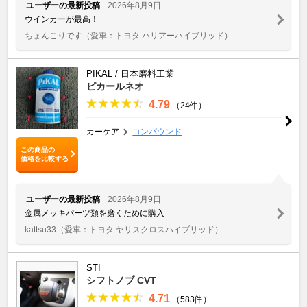
ユーザーの最新投稿
2026年8月9日
ウインカーが最高！
ちょんこりです
（愛車：トヨタ ハリアーハイブリッド）
PIKAL / 日本磨料工業
ピカールネオ
4.79
（24件）
カーケア
コンパウンド
この商品の
価格を比較する
ユーザーの最新投稿
2026年8月9日
金属メッキパーツ類を磨くために購入
kattsu33
（愛車：トヨタ ヤリスクロスハイブリッド）
STI
シフトノブ CVT
4.71
（583件）