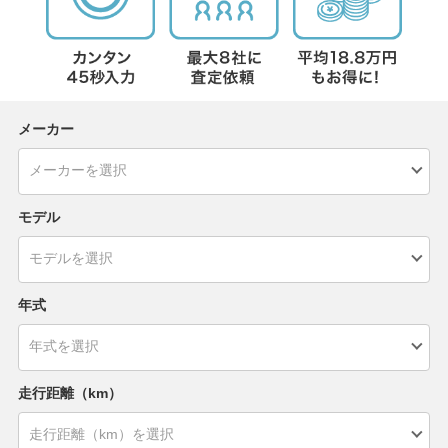
メーカー
モデル
年式
走行距離（km）