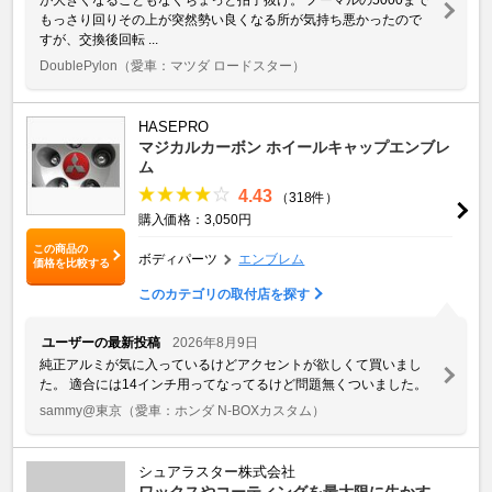
もっさり回りその上が突然勢い良くなる所が気持ち悪かったので
すが、交換後回転 ...
DoublePylon
（愛車：マツダ ロードスター）
HASEPRO
マジカルカーボン ホイールキャップエンブレ
ム
4.43
（318件）
購入価格：3,050円
この商品の
ボディパーツ
エンブレム
価格を比較する
このカテゴリの取付店を探す
ユーザーの最新投稿
2026年8月9日
純正アルミが気に入っているけどアクセントが欲しくて買いまし
た。 適合には14インチ用ってなってるけど問題無くついました。
sammy@東京
（愛車：ホンダ N-BOXカスタム）
シュアラスター株式会社
ワックスやコーティングを最大限に生かす