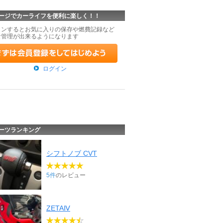
ージでカーライフを便利に楽しく！！
インするとお気に入りの保存や燃費記録など
な管理が出来るようになります
ログイン
ーツランキング
シフトノブ CVT
5件
のレビュー
ZETAⅣ