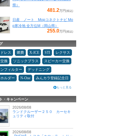
県）
481.2
万円
(税込)
日産 ノート Mopコネクトナビ Mo
p寒冷地 全方位M（岡山県）
255.0
万円
(税込)
グ
ッドレス
燃費
X-ICE
STI
レクサス
ヤ交換
ソニックプラス
スピーカー交換
コンフィルター
デッドニング
ホホルダー
N-One
みんカラ登録記念日
もっと見る
ト・キャンペーン
2026/08/08
ランドクルーザー２５０ カーセキ
ュリティ取付
2026/08/08