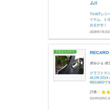
ム!!
TV-KIT
イテム。ト
おまかせ！
2026年7月15
RECAR
デモカーパーツ
ポルシェ ボ
クラフトマンオ
ALON 20
RECAROで
評価：
2014年6月8日 16