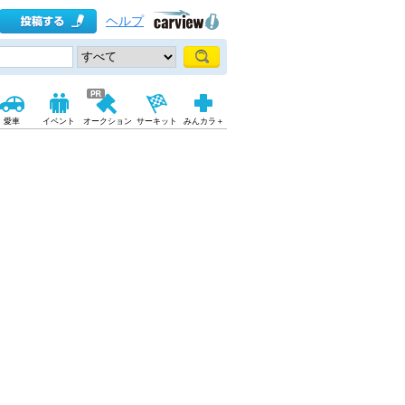
ヘルプ
愛車
イベント
オークション
サーキット
みんカラ＋