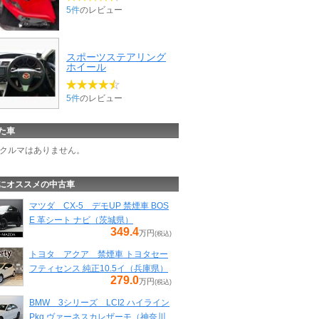
5件
のレビュー
スポーツステアリング
ホイール
5件
のレビュー
た車
クルマはありません。
にオススメの中古車
マツダ CX-5 デモUP 禁煙車 BOS
E 革シート ナビ（茨城県）
349.4
万円
(税込)
トヨタ アクア 禁煙車 トヨタセー
フティセンス 純正10.5イ（兵庫県）
279.0
万円
(税込)
BMW 3シリーズ LCI2 ハイライン
Pkg ヴァーネスカレザーモ（神奈川