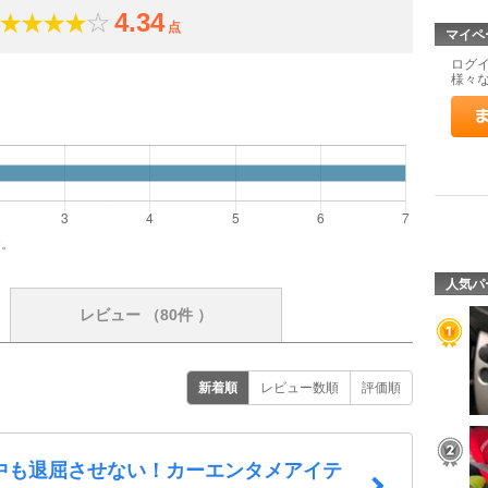
4.34
点
マイペ
ログ
様々
）
す。
人気パ
レビュー
（80件 ）
新着順
レビュー数順
評価順
中も退屈させない！カーエンタメアイテ