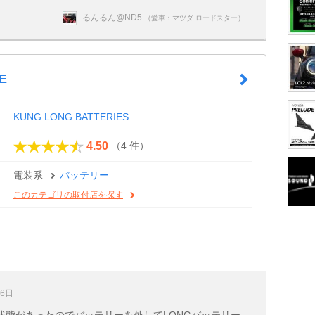
るんるん@ND5
（愛車：マツダ ロードスター）
E
KUNG LONG BATTERIES
（4 件）
4.50
電装系
バッテリー
このカテゴリの取付店を探す
26日