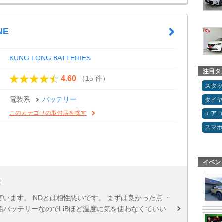
NE
KUNG LONG BATTERIES
注目タ
（15 件）
4.60
スタ
電装系
バッテリー
タイ
このカテゴリの取付店を探す
エア
スマ
イベン
日
言います。 NDとは相性悪いです。 まずは良かった点 ・
応鉛バッテリーなのでLiBほど温度に気を使わなくていい