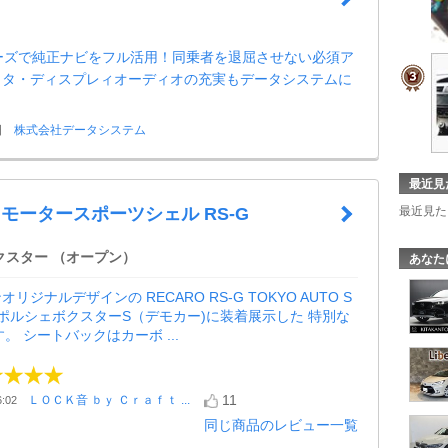
シリーズで純正ナビをフル活用！同乗者を退屈させない必須ア
ヨタ・ディスプレィオーディオの充実もデータシステムに
日
株式会社データシステム
最近見
O モータースポーツシェル RS-G
最近見た
クスター （オープン）
あなた
リジナルデザインの RECARO RS-G TOKYO AUTO S
14 ポルシェボクスターS（デモカー)に装着展示した 特別な
す。 シートバックはカーボ ...
11
ＬＯＣＫ音 ｂｙ Ｃｒａｆｔ ...
:02
同じ商品のレビュー一覧