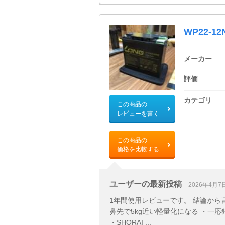
WP22-12
メーカー
評価
カテゴリ
この商品の
レビューを書く
この商品の
価格を比較する
ユーザーの最新投稿
2026年4月7
1年間使用レビューです。 結論から
鼻先で5kg近い軽量化になる ・一
・SHORAI ...