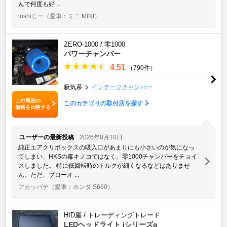
んで何度も好 ...
toshiじー
（愛車：ミニ MINI）
ZERO-1000 / 零1000
パワーチャンバー
4.51
（790件）
吸気系
インテークチャンバー
この商品の
このカテゴリの取付店を探す
価格を比較する
ユーザーの最新投稿
2026年8月10日
純正エアクリボックスの吸入口があまりにも小さいのが気になっ
てしまい、HKSの毒キノコではなく、零1000チャンバーをチョイ
スしました。 特に低回転時のトルクが細くなるなどはありませ
ん。ただ、ブローオ ...
アカッパチ
（愛車：ホンダ S660）
HID屋 / トレーディングトレード
LEDヘッドライト iシリーズα