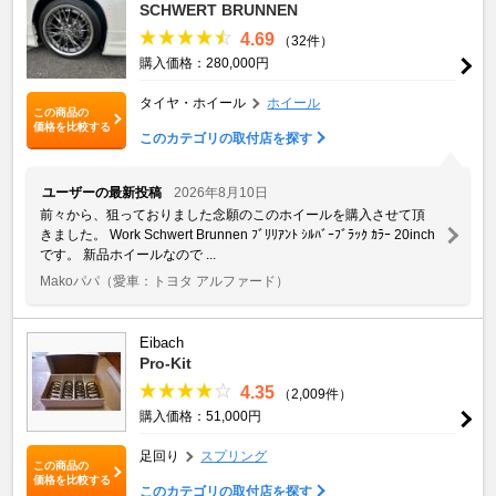
SCHWERT BRUNNEN
4.69
（32件）
購入価格：280,000円
タイヤ・ホイール
ホイール
この商品の
価格を比較する
このカテゴリの取付店を探す
ユーザーの最新投稿
2026年8月10日
前々から、狙っておりました念願のこのホイールを購入させて頂
きました。 Work Schwert Brunnen ﾌﾞﾘﾘｱﾝﾄ ｼﾙﾊﾞｰﾌﾞﾗｯｸ ｶﾗｰ 20inch
です。 新品ホイールなので ...
Makoパパ
（愛車：トヨタ アルファード）
Eibach
Pro-Kit
4.35
（2,009件）
購入価格：51,000円
足回り
スプリング
この商品の
価格を比較する
このカテゴリの取付店を探す