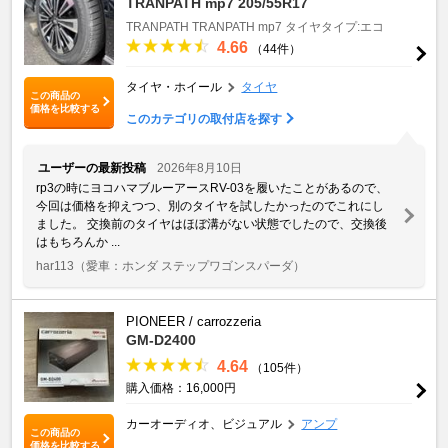
TRANPATH mp7 205/55R17
TRANPATH
TRANPATH mp7
タイヤタイプ:エコ
4.66
（44件）
タイヤ・ホイール
タイヤ
この商品の
価格を比較する
このカテゴリの取付店を探す
ユーザーの最新投稿
2026年8月10日
rp3の時にヨコハマブルーアースRV-03を履いたことがあるので、
今回は価格を抑えつつ、別のタイヤを試したかったのでこれにし
ました。 交換前のタイヤはほぼ溝がない状態でしたので、交換後
はもちろんか ...
har113
（愛車：ホンダ ステップワゴンスパーダ）
PIONEER / carrozzeria
GM-D2400
4.64
（105件）
購入価格：16,000円
カーオーディオ、ビジュアル
アンプ
この商品の
価格を比較する