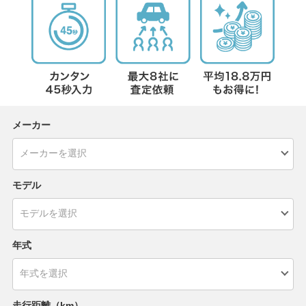
メーカー
モデル
年式
走行距離（km）