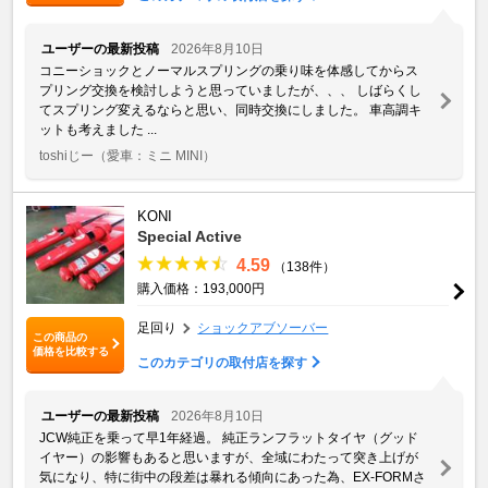
ユーザーの最新投稿
2026年8月10日
コニーショックとノーマルスプリングの乗り味を体感してからス
プリング交換を検討しようと思っていましたが、、、 しばらくし
てスプリング変えるならと思い、同時交換にしました。 車高調キ
ットも考えました ...
toshiじー
（愛車：ミニ MINI）
KONI
Special Active
4.59
（138件）
購入価格：193,000円
足回り
ショックアブソーバー
この商品の
価格を比較する
このカテゴリの取付店を探す
ユーザーの最新投稿
2026年8月10日
JCW純正を乗って早1年経過。 純正ランフラットタイヤ（グッド
イヤー）の影響もあると思いますが、全域にわたって突き上げが
気になり、特に街中の段差は暴れる傾向にあった為、EX-FORMさ