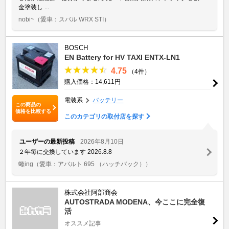
金塗装し ...
nobi~
（愛車：スバル WRX STI）
BOSCH
EN Battery for HV TAXI ENTX-LN1
4.75
（4件）
購入価格：14,611円
電装系
バッテリー
この商品の
価格を比較する
このカテゴリの取付店を探す
ユーザーの最新投稿
2026年8月10日
２年毎に交換しています 2026.8.8
蠍ing
（愛車：アバルト 695 （ハッチバック））
株式会社阿部商会
AUTOSTRADA MODENA、今ここに完全復
活
オススメ記事