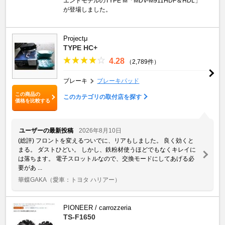
エンドモデルのTYPE M「MDV-M911HDF＆HDL」
が登場しました。
Projectμ
TYPE HC+
4.28
（2,789件）
ブレーキ
ブレーキパッド
この商品の
このカテゴリの取付店を探す
価格を比較する
ユーザーの最新投稿
2026年8月10日
(総評) フロントを変えるついでに、リアもしました。 良く効くと
まる。 ダストひどい。 しかし、鉄粉材使うほどでもなくキレイに
は落ちます。 電子スロットルなので、交換モードにしてあげる必
要があ ...
華蝶GAKA
（愛車：トヨタ ハリアー）
PIONEER / carrozzeria
TS-F1650