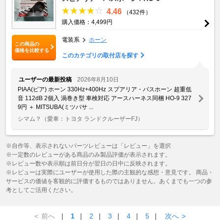
4.46
（432件）
購入価格：4,499円
電装系
ホーン
この商品の
価格を比較する
このカテゴリの取付店を探す
ユーザーの最新投稿
2026年8月10日
PIAA(ピア) ホーン 330Hz+400Hz スプアリア・バスホーン 超重低
音 112dB 2個入 渦巻き型 車検対応 アースハーネス同梱 HO-9 327
9円 ＋ MITSUBA(ミツバサ ...
シマム？
（愛車：トヨタ ランドクルーザーFJ）
※自作等、表示されないパーツレビューは「レビュー」を選択
※一定数のレビューがある商品のみ製品評価が表示されます。
※レビュー数や表示順は前日分が翌日の日中に反映されます。
※レビューは実際にユーザーが使用した際の主観的な感想・意見です。 商品・
サービスの価値を客観的に評価するものではありません。あくまでも一つの参
考としてご活用ください。
<
前へ
｜
1
｜
2
｜
3
｜
4
｜
5
｜
次へ
>