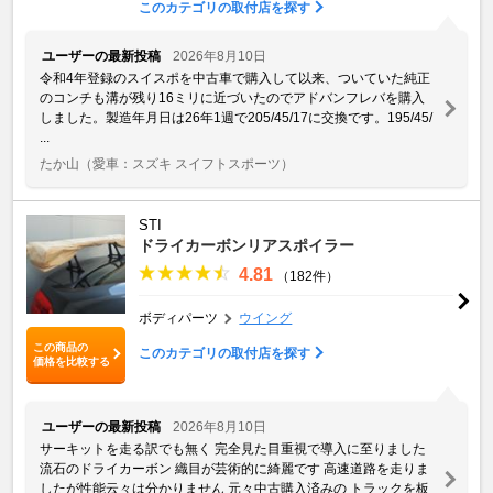
このカテゴリの取付店を探す
ユーザーの最新投稿
2026年8月10日
令和4年登録のスイスポを中古車で購入して以来、ついていた純正
のコンチも溝が残り16ミリに近づいたのでアドバンフレバを購入
しました。製造年月日は26年1週で205/45/17に交換です。195/45/
...
たか山
（愛車：スズキ スイフトスポーツ）
STI
ドライカーボンリアスポイラー
4.81
（182件）
ボディパーツ
ウイング
この商品の
このカテゴリの取付店を探す
価格を比較する
ユーザーの最新投稿
2026年8月10日
サーキットを走る訳でも無く 完全見た目重視で導入に至りました
流石のドライカーボン 織目が芸術的に綺麗です 高速道路を走りま
したが性能云々は分かりません 元々中古購入済みの トラックを板