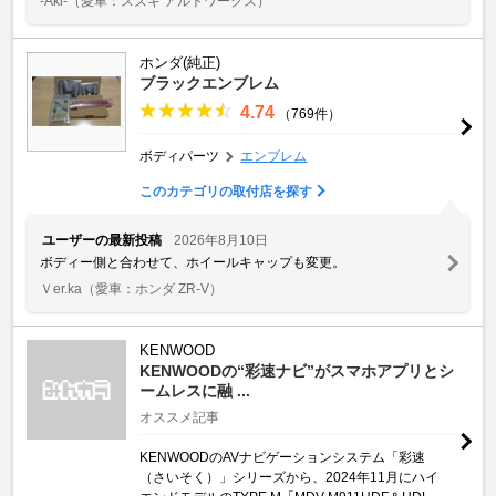
-Aki-
（愛車：スズキ アルトワークス）
ホンダ(純正)
ブラックエンブレム
4.74
（769件）
ボディパーツ
エンブレム
このカテゴリの取付店を探す
ユーザーの最新投稿
2026年8月10日
ボディー側と合わせて、ホイールキャップも変更。
Ｖer.ka
（愛車：ホンダ ZR-V）
KENWOOD
KENWOODの“彩速ナビ”がスマホアプリとシ
ームレスに融 ...
オススメ記事
KENWOODのAVナビゲーションシステム「彩速
（さいそく）」シリーズから、2024年11月にハイ