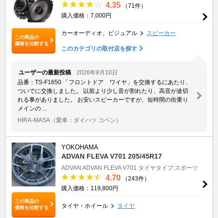
4.35
（71件）
購入価格：7,000円
カーオーディオ、ビジュアル
スピーカー
この商品の
価格を比較する
このカテゴリの取付店を探す
ユーザーの最新投稿
2026年8月10日
品番：TS-F1650 「フロントドア ワイヤ」を交換するにあたり、
ついでに交換しました。 以前より少し音が割れたり、高音が途切
れる事がありました。 お安いスピーカーですが、短時間の街乗り
メインの ...
HIRA-MASA
（愛車：ダイハツ コペン）
YOKOHAMA
ADVAN FLEVA V701 205/45R17
ADVAN
ADVAN FLEVA V701
タイヤタイプ:スポーツ
4.70
（243件）
購入価格：119,800円
この商品の
タイヤ・ホイール
タイヤ
価格を比較する